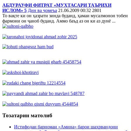
АБДУРАУФИ ФИТРАТ «МУХТАСАРИ ТАЪРИХИ
ИСЛОМ» 5
Дин ва ҷомеъа
21.06.2009 00:32
2801
То вақте ки он ҳазрати зинда буданд, ҳамаи мусалмонон тобеи
фармони он ҷаноб буданд. Аммо баъд аз он ки аз дунё ...
Тозатарин матолиб
Истифодаи барномаи «Амина» барои шаҳрвандони