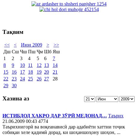
Тақвим
<<
<
Июн 2009
>
>>
Дш
Сш
Чш
Пш
Ҷм
Шб
Яш
1
2
3
4
5
6
7
8
9
10
11
12
13
14
15
16
17
18
19
20
21
22
23
24
25
26
27
28
29
30
Хазина аз
ИСТИБДОД ҲАҚРО ДАР ЗӮРӢ МЕДОНАД…
Таърих
21.06.2009 00:43
4774
Таърихнигорӣ ва воқеанависӣ дар адабиёти хаттии тоҷик
собиқаи хеле қадимӣ дорад, ки шоҳаншоҳону шоҳон, ...