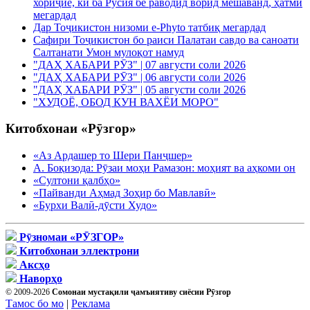
хориҷие, ки ба Русия бе раводид ворид мешаванд, ҳатмӣ
мегардад
Дар Тоҷикистон низоми e-Phyto татбиқ мегардад
Сафири Тоҷикистон бо раиси Палатаи савдо ва саноати
Салтанати Умон мулоқот намуд
"ДАҲ ХАБАРИ РӮЗ" | 07 августи соли 2026
"ДАҲ ХАБАРИ РӮЗ" | 06 августи соли 2026
"ДАҲ ХАБАРИ РӮЗ" | 05 августи соли 2026
"ХУДОЁ, ОБОД КУН ВАХЁИ МОРО"
Китобхонаи «Рӯзгор»
«Аз Ардашер то Шери Панҷшер»
А. Боқизода: Рӯзаи моҳи Рамазон: моҳият ва аҳкоми он
«Султони қалбҳо»
«Пайванди Аҳмад Зоҳир бо Мавлавӣ»
«Бурхи Валӣ-дӯсти Худо»
Рӯзномаи «РӮЗГОР»
Китобхонаи эллектрони
Аксҳо
Наворҳо
© 2009-2026
Сомонаи мустақили ҷамъиятиву сиёсии Рӯзгор
Тамос бо мо
|
Реклама