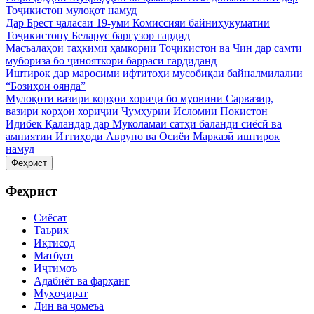
Тоҷикистон мулоқот намуд
Дар Брест ҷаласаи 19-уми Комиссияи байниҳукуматии
Тоҷикистону Беларус баргузор гардид
Масъалаҳои таҳкими ҳамкории Тоҷикистон ва Чин дар самти
мубориза бо ҷинояткорӣ баррасӣ гардиданд
Иштирок дар маросими ифтитоҳи мусобиқаи байналмилалии
“Бозиҳои оянда”
Мулоқоти вазири корҳои хориҷӣ бо муовини Сарвазир,
вазири корҳои хориҷии Ҷумҳурии Исломии Покистон
Идибек Қаландар дар Муколамаи сатҳи баланди сиёсӣ ва
амниятии Иттиҳоди Аврупо ва Осиёи Марказӣ иштирок
намуд
Феҳрист
Феҳрист
Сиёсат
Таърих
Иқтисод
Матбуот
Иҷтимоъ
Адабиёт ва фарҳанг
Муҳоҷират
Дин ва ҷомеъа