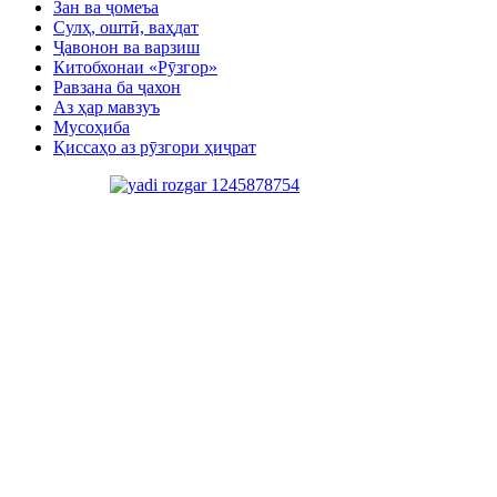
Зан ва ҷомеъа
Сулҳ, оштӣ, ваҳдат
Ҷавонон ва варзиш
Китобхонаи «Рӯзгор»
Равзана ба ҷахон
Аз ҳар мавзуъ
Мусоҳиба
Қиссаҳо аз рӯзгори ҳиҷрат