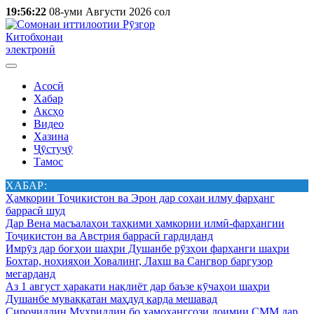
19:56:22
08-уми Августи 2026 сол
Китобхонаи
электронӣ
Асосӣ
Хабар
Аксҳо
Видео
Хазина
Ҷӯстуҷӯ
Тамос
ХАБАР:
Ҳамкории Тоҷикистон ва Эрон дар соҳаи илму фарҳанг
баррасӣ шуд
Дар Вена масъалаҳои таҳкими ҳамкории илмӣ-фарҳангии
Тоҷикистон ва Австрия баррасӣ гардиданд
Имрӯз дар боғҳои шаҳри Душанбе рӯзҳои фарҳанги шаҳри
Бохтар, ноҳияҳои Ховалинг, Лахш ва Сангвор баргузор
мегарданд
Аз 1 август ҳаракати нақлиёт дар баъзе кӯчаҳои шаҳри
Душанбе муваққатан маҳдуд карда мешавад
Сироҷиддин Муҳриддин бо ҳамоҳангсози доимии СММ дар