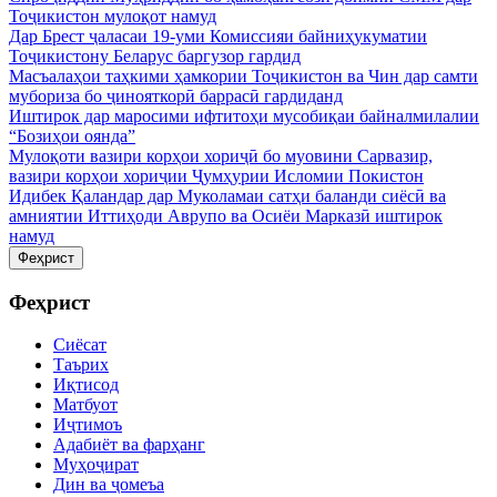
Тоҷикистон мулоқот намуд
Дар Брест ҷаласаи 19-уми Комиссияи байниҳукуматии
Тоҷикистону Беларус баргузор гардид
Масъалаҳои таҳкими ҳамкории Тоҷикистон ва Чин дар самти
мубориза бо ҷинояткорӣ баррасӣ гардиданд
Иштирок дар маросими ифтитоҳи мусобиқаи байналмилалии
“Бозиҳои оянда”
Мулоқоти вазири корҳои хориҷӣ бо муовини Сарвазир,
вазири корҳои хориҷии Ҷумҳурии Исломии Покистон
Идибек Қаландар дар Муколамаи сатҳи баланди сиёсӣ ва
амниятии Иттиҳоди Аврупо ва Осиёи Марказӣ иштирок
намуд
Феҳрист
Феҳрист
Сиёсат
Таърих
Иқтисод
Матбуот
Иҷтимоъ
Адабиёт ва фарҳанг
Муҳоҷират
Дин ва ҷомеъа