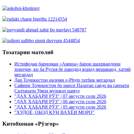
Тозатарин матолиб
Истифодаи барномаи «Амина» барои шаҳрвандони
хориҷие, ки ба Русия бе раводид ворид мешаванд, ҳатмӣ
мегардад
Дар Тоҷикистон низоми e-Phyto татбиқ мегардад
Сафири Тоҷикистон бо раиси Палатаи савдо ва саноати
Салтанати Умон мулоқот намуд
"ДАҲ ХАБАРИ РӮЗ" | 07 августи соли 2026
"ДАҲ ХАБАРИ РӮЗ" | 06 августи соли 2026
"ДАҲ ХАБАРИ РӮЗ" | 05 августи соли 2026
"ХУДОЁ, ОБОД КУН ВАХЁИ МОРО"
Китобхонаи «Рӯзгор»