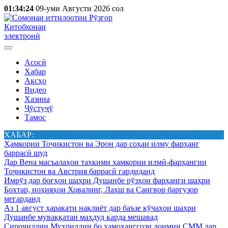
01:34:24
09-уми Августи 2026 сол
Китобхонаи
электронӣ
Асосӣ
Хабар
Аксҳо
Видео
Хазина
Ҷӯстуҷӯ
Тамос
ХАБАР:
Ҳамкории Тоҷикистон ва Эрон дар соҳаи илму фарҳанг
баррасӣ шуд
Дар Вена масъалаҳои таҳкими ҳамкории илмӣ-фарҳангии
Тоҷикистон ва Австрия баррасӣ гардиданд
Имрӯз дар боғҳои шаҳри Душанбе рӯзҳои фарҳанги шаҳри
Бохтар, ноҳияҳои Ховалинг, Лахш ва Сангвор баргузор
мегарданд
Аз 1 август ҳаракати нақлиёт дар баъзе кӯчаҳои шаҳри
Душанбе муваққатан маҳдуд карда мешавад
Сироҷиддин Муҳриддин бо ҳамоҳангсози доимии СММ дар