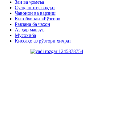
Зан ва ҷомеъа
Сулҳ, оштӣ, ваҳдат
Ҷавонон ва варзиш
Китобхонаи «Рӯзгор»
Равзана ба ҷахон
Аз ҳар мавзуъ
Мусоҳиба
Қиссаҳо аз рӯзгори ҳиҷрат