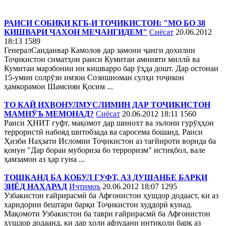
РАИСИ СОБИҚИ КГБ-И ТОҶИКИСТОН: "МО БО 38
КИШВАРИ ҶАҲОН МЕҶАНГИДЕМ"
Сиёсат
20.06.2012
18:13
1589
ГенералСаиданвар Камолов дар замони ҷанги дохилии
Тоҷикистон симатҳои раиси Кумитаи амнияти миллӣ ва
Кумитаи марзбонии ин кишварро бар ӯҳда дошт. Дар остонаи
15-умин солрӯзи имзои Созишномаи сулҳи тоҷикон
ҳамкорамон Шамсияи Қосим ...
ТО КАЙ ИХВОНУЛМУСЛИМИН ДАР ТОҶИКИСТОН
МАМНӮЪ МЕМОНАД?
Сиёсат
20.06.2012 18:11
1560
Раиси ҲНИТ гуфт, мақомот дар шинохт ва эълони гурӯҳҳои
террористӣ набояд шитобзада ва саросема бошанд. Раиси
Ҳизби Наҳзати Исломии Тоҷикистон аз тағйироти ворида ба
қонун "Дар бораи мубориза бо терроризм" истиқбол, вале
ҳамзамон аз ҳар гуна ...
ТОШКАНД БА КОБУЛ ГУФТ, АЗ ДУШАНБЕ БАРҚИ
ЗИЁД НАХАРАД
Иҷтимоъ
20.06.2012 18:07
1295
Узбакистон ғайрирасмӣ ба Афғонистон ҳушдор додааст, ки аз
харидории бештари барқи Тоҷикистон худдорӣ кунад.
Мақомоти Узбакистон ба таври ғайрирасмӣ ба Афғонистон
ҳушдор додаанд, ки дар ҳоли афзудани интиқоли барқ аз