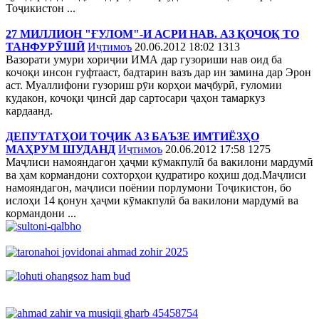
Тоҷикистон ...
27 МИЛЛИОН "ҒУЛОМ"-И АСРИ НАВ. АЗ ҚОЧОҚ ТО
ТАНФУРӮШӢ
Иҷтимоъ
20.06.2012 18:02
1313
Вазорати умури хориҷии ИМА дар гузориши нав оид ба
кочоқи инсон гуфтааст, бадтарин вазъ дар ин замина дар Эрон
аст. Муаллифони гузориш рӯи корҳои маҷбурӣ, ғуломии
кудакон, кочоқи ҷинсӣ дар сартосари ҷаҳон тамаркуз
кардаанд.
ДЕПУТАТҲОИ ТОҶИК АЗ БАЪЗЕ ИМТИЁЗҲО
МАҲРУМ ШУДАНД
Иҷтимоъ
20.06.2012 17:58
1275
Маҷлиси намояндагон ҳаҷми кӯмакпулӣ ба вакилони мардумӣ
ва ҳам кормандони сохторҳои қудратиро коҳиш дод.Маҷлиси
намояндагон, маҷлиси поёнии порлумони Тоҷикистон, бо
ислоҳи 14 қонун ҳаҷми кӯмакпулӣ ба вакилони мардумӣ ва
кормандони ...