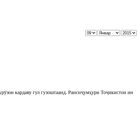
урӯзон кардаву гул гузоштаанд. Раисиҷумҳури Тоҷикистон ин