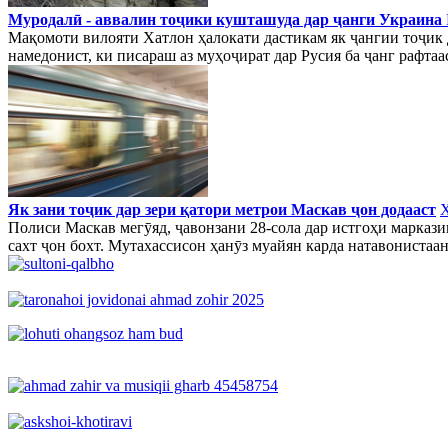
Муродалӣ - аввалин тоҷики кушташуда дар ҷанги Украина
Мақомоти вилояти Хатлон ҳалокати дастикам як ҷангии тоҷик 
намедонист, ки писараш аз муҳоҷират дар Русия ба ҷанг рафтаа
Як зани тоҷик дар зери қатори метрои Маскав ҷон додааст
Полиси Маскав мегӯяд, ҷавонзани 28-сола дар истгоҳи марказ
сахт ҷон бохт. Мутахассисон ҳанӯз муайян карда натавонистаанд