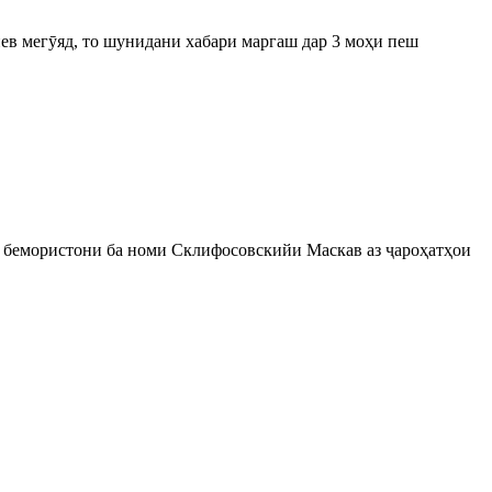
ев мегӯяд, то шунидани хабари маргаш дар 3 моҳи пеш
ба бемористони ба номи Склифосовскийи Маскав аз ҷароҳатҳои