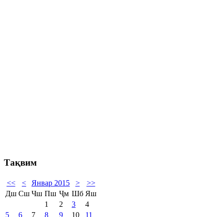
Тақвим
<<
<
Январ 2015
>
>>
Дш
Сш
Чш
Пш
Ҷм
Шб
Яш
1
2
3
4
5
6
7
8
9
10
11