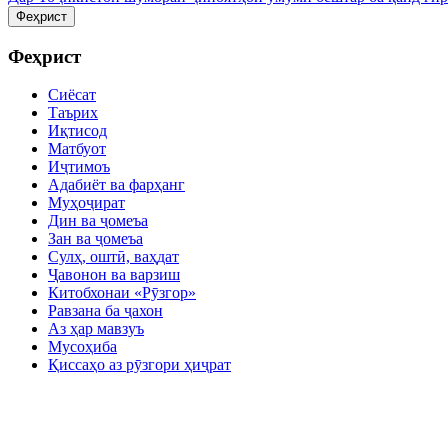
Феҳрист
Феҳрист
Сиёсат
Таърих
Иқтисод
Матбуот
Иҷтимоъ
Адабиёт ва фарҳанг
Муҳоҷират
Дин ва ҷомеъа
Зан ва ҷомеъа
Сулҳ, оштӣ, ваҳдат
Ҷавонон ва варзиш
Китобхонаи «Рӯзгор»
Равзана ба ҷахон
Аз ҳар мавзуъ
Мусоҳиба
Қиссаҳо аз рӯзгори ҳиҷрат