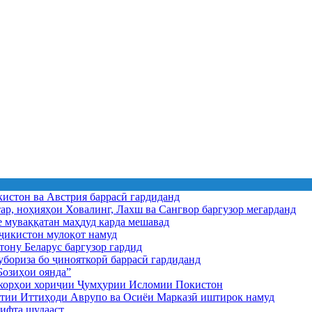
истон ва Австрия баррасӣ гардиданд
ар, ноҳияҳои Ховалинг, Лахш ва Сангвор баргузор мегарданд
е муваққатан маҳдуд карда мешавад
икистон мулоқот намуд
ону Беларус баргузор гардид
бориза бо ҷинояткорӣ баррасӣ гардиданд
озиҳои оянда”
и корҳои хориҷии Ҷумҳурии Исломии Покистон
иятии Иттиҳоди Аврупо ва Осиёи Марказӣ иштирок намуд
ифта шудааст