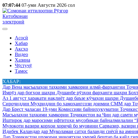
07:07:44
07-уми Августи 2026 сол
Китобхонаи
электронӣ
Асосӣ
Хабар
Аксҳо
Видео
Хазина
Ҷӯстуҷӯ
Тамос
ХАБАР:
Дар Вена масъалаҳои таҳкими ҳамкории илмӣ-фарҳангии Тоҷик
Имрӯз дар боғҳои шаҳри Душанбе рӯзҳои фарҳанги шаҳри Бохт
Аз 1 август ҳаракати нақлиёт дар баъзе кӯчаҳои шаҳри Душанб
Сироҷиддин Муҳриддин бо ҳамоҳангсози доимии СММ дар Тоҷ
Дар Брест ҷаласаи 19-уми Комиссияи байниҳукуматии Тоҷикист
Масъалаҳои таҳкими ҳамкории Тоҷикистон ва Чин дар самти му
Иштирок дар маросими ифтитоҳи мусобиқаи байналмилалии “Б
Мулоқоти вазири корҳои хориҷӣ бо муовини Сарвазир, вазир
Идибек Қаландар дар Муколамаи сатҳи баланди сиёсӣ ва амн
Дар Тоҷикистон шумораи ҷиноятҳои умумӣ бештар ба қайд гир