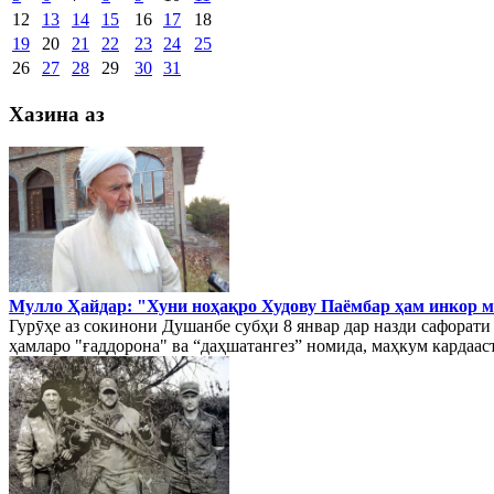
12
13
14
15
16
17
18
19
20
21
22
23
24
25
26
27
28
29
30
31
Хазина аз
Мулло Ҳайдар: "Хуни ноҳақро Худову Паёмбар ҳам инкор 
Гурӯҳе аз сокинони Душанбе субҳи 8 январ дар назди сафорат
ҳамларо "ғаддорона" ва “даҳшатангез” номида, маҳкум кардааст