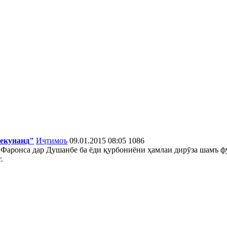
мекунанд"
Иҷтимоъ
09.01.2015 08:05
1086
и Фаронса дар Душанбе ба ёди қурбониёни ҳамлаи дирӯза шамъ ф
.