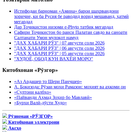
Истифодаи барномаи «Амина» барои шаҳрвандони
хориҷие, ки ба Русия бе раводид ворид мешаванд, ҳатмӣ
мегардад
Дар Тоҷикистон низоми e-Phyto татбиқ мегардад
Сафири Тоҷикистон бо раиси Палатаи савдо ва саноати
Салтанати Умон мулоқот намуд
"ДАҲ ХАБАРИ РӮЗ" | 07 августи соли 2026
"ДАҲ ХАБАРИ РӮЗ" | 06 августи соли 2026
"ДАҲ ХАБАРИ РӮЗ" | 05 августи соли 2026
"ХУДОЁ, ОБОД КУН ВАХЁИ МОРО"
Китобхонаи «Рӯзгор»
«Аз Ардашер то Шери Панҷшер»
А. Боқизода: Рӯзаи моҳи Рамазон: моҳият ва аҳкоми он
«Султони қалбҳо»
«Пайванди Аҳмад Зоҳир бо Мавлавӣ»
«Бурхи Валӣ-дӯсти Худо»
Рӯзномаи «РӮЗГОР»
Китобхонаи эллектрони
Аксҳо