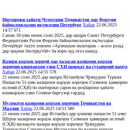
Иштироки ҳайати Ҷумҳурии Тоҷикистон дар Форуми
байналмилалии иқтисодии Петербург
Хабар
22.06.2025
14:57
671
Санаи 18-уми июни соли 2025, дар шаҳри Санкт Петурбурги
Федератсияи Русия Форуми байналмилалии иқтисодии
Петербург таҳти унвони «Арзишҳои муштарак – асоси рушд
дар ҷаҳони бисёрқутбӣ» ба кори худ оғоз намуд.
Вазири корҳои хориҷӣ дар ҷаласаи вазирони корҳои
хориҷии кишварҳои узви СҲИ ширкат ва суханронӣ намуд
Хабар
22.06.2025 14:55
578
21 июни соли 2025 дар шаҳри Истанбули Ҷумҳурии Туркия
Нишасти 51-уми вазирони корҳои хориҷии Созмони ҳамкории
исломӣ (СҲИ) бо иштироки сарон ва роҳбарони ҳайати
кишварҳои узви Созмон баргузор гардид.
Мулоқоти вазирони корҳои хориҷии Тоҷикистон ва
Малдив
Хабар
22.06.2025 14:53
580
21 июни соли 2025 дар Истанбул дар ҳошияи нишасти 51-уми
Шӯрои вазирони корҳои хориҷии Созмони ҳамкории исломӣ
(СҲИ) мулоқоти вазири корҳои хориҷии Ҷумҳурии
Тоҷикистон Сироҷиддин Муҳриддин бо вазири корҳои