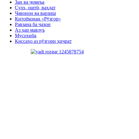
Зан ва ҷомеъа
Сулҳ, оштӣ, ваҳдат
Ҷавонон ва варзиш
Китобхонаи «Рӯзгор»
Равзана ба ҷахон
Аз ҳар мавзуъ
Мусоҳиба
Қиссаҳо аз рӯзгори ҳиҷрат