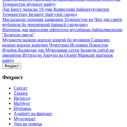
Тоҷикистон мулоқот намуд
Дар Брест ҷаласаи 19-уми Комиссияи байниҳукуматии
Тоҷикистону Беларус баргузор гардид
Масъалаҳои таҳкими ҳамкории Тоҷикистон ва Чин дар самти
мубориза бо ҷинояткорӣ баррасӣ гардиданд
Иштирок дар маросими ифтитоҳи мусобиқаи байналмилалии
“Бозиҳои оянда”
Мулоқоти вазири корҳои хориҷӣ бо муовини Сарвазир,
вазири корҳои хориҷии Ҷумҳурии Исломии Покистон
Идибек Қаландар дар Муколамаи сатҳи баланди сиёсӣ ва
амниятии Иттиҳоди Аврупо ва Осиёи Марказӣ иштирок
намуд
Феҳрист
Феҳрист
Сиёсат
Таърих
Иқтисод
Матбуот
Иҷтимоъ
Адабиёт ва фарҳанг
Муҳоҷират
Дин ва ҷомеъа