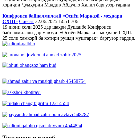
хориҷии Ҷумҳурии Малдив Абдулло Халил баргузор гардид.
Конфронси байналмилалӣ «Осиёи Марказӣ - меҳвари
СҲШ»
Сиёсат
22.06.2025 14:51
706
19 июни соли 2025 дар шаҳри Душанбе Конфронси
байналмилалӣ дар мавзуи: «Осиёи Марказӣ – меҳвари СҲШ:
25 соли ҳамкорӣ ба хотири рушди муштарак» баргузор гардид.
Тозатарин матолиб