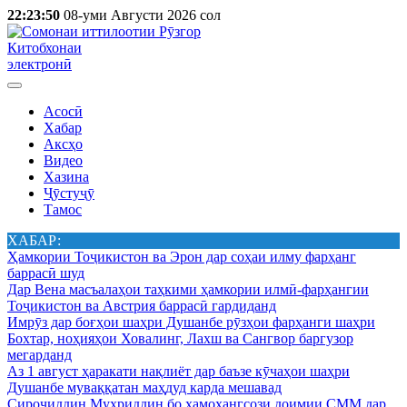
22:23:50
08-уми Августи 2026 сол
Китобхонаи
электронӣ
Асосӣ
Хабар
Аксҳо
Видео
Хазина
Ҷӯстуҷӯ
Тамос
ХАБАР:
Ҳамкории Тоҷикистон ва Эрон дар соҳаи илму фарҳанг
баррасӣ шуд
Дар Вена масъалаҳои таҳкими ҳамкории илмӣ-фарҳангии
Тоҷикистон ва Австрия баррасӣ гардиданд
Имрӯз дар боғҳои шаҳри Душанбе рӯзҳои фарҳанги шаҳри
Бохтар, ноҳияҳои Ховалинг, Лахш ва Сангвор баргузор
мегарданд
Аз 1 август ҳаракати нақлиёт дар баъзе кӯчаҳои шаҳри
Душанбе муваққатан маҳдуд карда мешавад
Сироҷиддин Муҳриддин бо ҳамоҳангсози доимии СММ дар