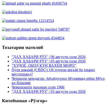
Тозатарин матолиб
"ДАҲ ХАБАРИ РӮЗ" | 06 августи соли 2026
"ДАҲ ХАБАРИ РӮЗ" | 05 августи соли 2026
"ХУДОЁ, ОБОД КУН ВАХЁИ МОРО"
Пули рақамӣ (CBDC): Оё пулҳои коғазӣ ба таърих
месупоранд?
Чеҳраҳои мондагор: Абуабдуллоҳ Муҳаммад ибни Мӯсо
ал-Хоразмӣ
Чемпионати ҷаҳонии соли 1966
"ДАҲ ХАБАРИ РӮЗ" | 03 августи соли 2026
Китобхонаи «Рӯзгор»