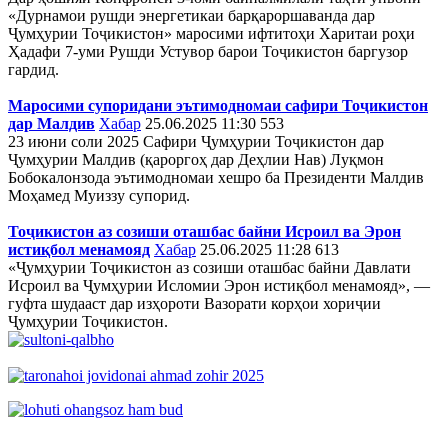
«Дурнамои рушди энергетикаи барқароршаванда дар
Ҷумҳурии Тоҷикистон» маросими ифтитоҳи Харитаи роҳи
Ҳадафи 7-уми Рушди Устувор барои Тоҷикистон баргузор
гардид.
Маросими супоридани эътимодномаи сафири Тоҷикистон
дар Малдив
Хабар
25.06.2025 11:30
553
23 июни соли 2025 Сафири Ҷумҳурии Тоҷикистон дар
Ҷумҳурии Малдив (қароргоҳ дар Деҳлии Нав) Луқмон
Бобокалонзода эътимодномаи хешро ба Президенти Малдив
Моҳамед Муиззу супорид.
Тоҷикистон аз созиши оташбас байни Исроил ва Эрон
истиқбол менамояд
Хабар
25.06.2025 11:28
613
«Ҷумҳурии Тоҷикистон аз созиши оташбас байни Давлати
Исроил ва Ҷумҳурии Исломии Эрон истиқбол менамояд», —
гуфта шудааст дар изҳороти Вазорати корҳои хориҷии
Ҷумҳурии Тоҷикистон.