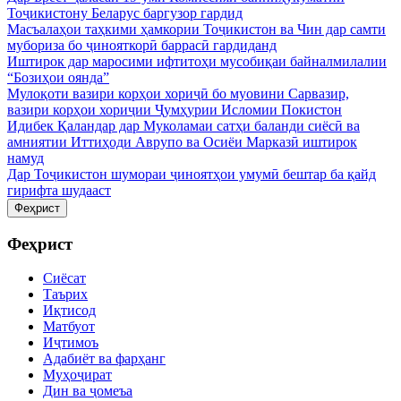
Тоҷикистону Беларус баргузор гардид
Масъалаҳои таҳкими ҳамкории Тоҷикистон ва Чин дар самти
мубориза бо ҷинояткорӣ баррасӣ гардиданд
Иштирок дар маросими ифтитоҳи мусобиқаи байналмилалии
“Бозиҳои оянда”
Мулоқоти вазири корҳои хориҷӣ бо муовини Сарвазир,
вазири корҳои хориҷии Ҷумҳурии Исломии Покистон
Идибек Қаландар дар Муколамаи сатҳи баланди сиёсӣ ва
амниятии Иттиҳоди Аврупо ва Осиёи Марказӣ иштирок
намуд
Дар Тоҷикистон шумораи ҷиноятҳои умумӣ бештар ба қайд
гирифта шудааст
Феҳрист
Феҳрист
Сиёсат
Таърих
Иқтисод
Матбуот
Иҷтимоъ
Адабиёт ва фарҳанг
Муҳоҷират
Дин ва ҷомеъа