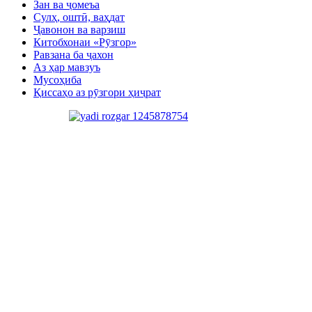
Зан ва ҷомеъа
Сулҳ, оштӣ, ваҳдат
Ҷавонон ва варзиш
Китобхонаи «Рӯзгор»
Равзана ба ҷахон
Аз ҳар мавзуъ
Мусоҳиба
Қиссаҳо аз рӯзгори ҳиҷрат