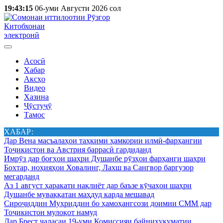
19:43:15
06-уми Августи 2026 сол
Китобхонаи
электронӣ
Асосӣ
Хабар
Аксҳо
Видео
Хазина
Ҷӯстуҷӯ
Тамос
ХАБАР:
Дар Вена масъалаҳои таҳкими ҳамкории илмӣ-фарҳангии
Тоҷикистон ва Австрия баррасӣ гардиданд
Имрӯз дар боғҳои шаҳри Душанбе рӯзҳои фарҳанги шаҳри
Бохтар, ноҳияҳои Ховалинг, Лахш ва Сангвор баргузор
мегарданд
Аз 1 август ҳаракати нақлиёт дар баъзе кӯчаҳои шаҳри
Душанбе муваққатан маҳдуд карда мешавад
Сироҷиддин Муҳриддин бо ҳамоҳангсози доимии СММ дар
Тоҷикистон мулоқот намуд
Дар Брест ҷаласаи 19-уми Комиссияи байниҳукуматии