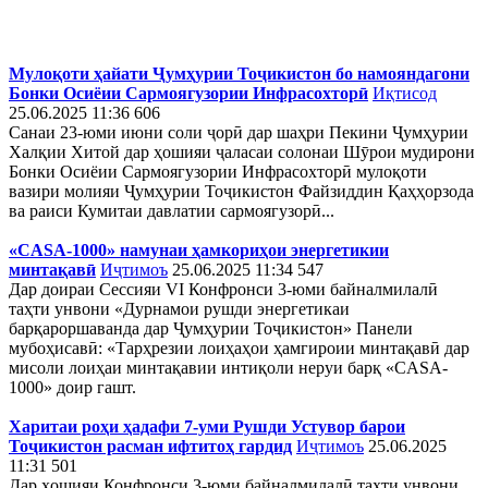
Мулоқоти ҳайати Ҷумҳурии Тоҷикистон бо намояндагони
Бонки Осиёии Сармоягузории Инфрасохторӣ
Иқтисод
25.06.2025 11:36
606
Санаи 23-юми июни соли ҷорӣ дар шаҳри Пекини Ҷумҳурии
Халқии Хитой дар ҳошияи ҷаласаи солонаи Шӯрои мудирони
Бонки Осиёии Сармоягузории Инфрасохторӣ мулоқоти
вазири молияи Ҷумҳурии Тоҷикистон Файзиддин Қаҳҳорзода
ва раиси Кумитаи давлатии сармоягузорӣ...
«CASA-1000» намунаи ҳамкориҳои энергетикии
минтақавӣ
Иҷтимоъ
25.06.2025 11:34
547
Дар доираи Сессияи VI Конфронси 3-юми байналмилалӣ
таҳти унвони «Дурнамои рушди энергетикаи
барқароршаванда дар Ҷумҳурии Тоҷикистон» Панели
мубоҳисавӣ: «Тарҳрезии лоиҳаҳои ҳамгироии минтақавӣ дар
мисоли лоиҳаи минтақавии интиқоли неруи барқ «CASA-
1000» доир гашт.
Харитаи роҳи ҳадафи 7-уми Рушди Устувор барои
Тоҷикистон расман ифтитоҳ гардид
Иҷтимоъ
25.06.2025
11:31
501
Дар ҳошияи Конфронси 3-юми байналмилалӣ таҳти унвони