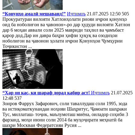
“Қонунҳо амалӣ мешаванд!”
Иҷтимоъ
21.07.2025 12:50
505
Прокуратураи вилояти Хатлонҳолати риояи иҷрои қонунҳо
оид ба ноболиғон ва ҷавонон»-ро дар ҳудуди вилояти Хатлон
дар 6 моҳаи аввали соли 2025 мавриди таҳлил ва ҷамъбаст
қарор дод.Дар ин давра баҳри ҳифзи ҳуқуқ ва озодиҳои
ноболиғон ва ҷавонон ҳолати иҷрои Қонунҳои Ҷумҳурии
Тоҷикистон ...
“Ҳар он кас, ки шараф дорад кабир аст!
Иҷтимоъ
21.07.2025
12:48
537
Зоиров Фаррух Зафарович, соли таваллудаш соли 1995, зода
ва истиқоматкунандаи ноҳияи Шаҳритус, Ҷамоати шаҳраки
Тус, миллаташ- тоҷик, маълумоташ миёна, оиладор соҳиби 3
фарзанд, моҳи июни соли 2014 ба муҳоҷирати меҳнатӣ ба
шаҳри Москваи Федератсияи Русия ...