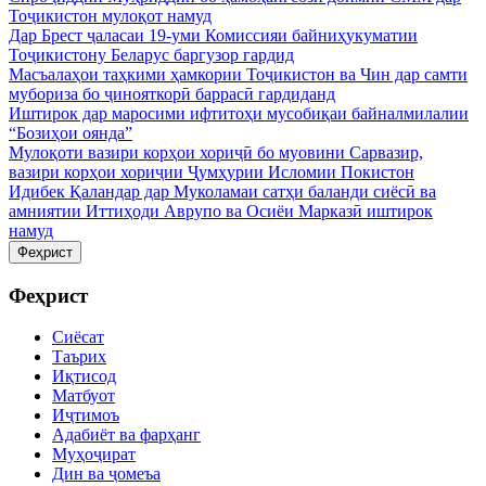
Тоҷикистон мулоқот намуд
Дар Брест ҷаласаи 19-уми Комиссияи байниҳукуматии
Тоҷикистону Беларус баргузор гардид
Масъалаҳои таҳкими ҳамкории Тоҷикистон ва Чин дар самти
мубориза бо ҷинояткорӣ баррасӣ гардиданд
Иштирок дар маросими ифтитоҳи мусобиқаи байналмилалии
“Бозиҳои оянда”
Мулоқоти вазири корҳои хориҷӣ бо муовини Сарвазир,
вазири корҳои хориҷии Ҷумҳурии Исломии Покистон
Идибек Қаландар дар Муколамаи сатҳи баланди сиёсӣ ва
амниятии Иттиҳоди Аврупо ва Осиёи Марказӣ иштирок
намуд
Феҳрист
Феҳрист
Сиёсат
Таърих
Иқтисод
Матбуот
Иҷтимоъ
Адабиёт ва фарҳанг
Муҳоҷират
Дин ва ҷомеъа