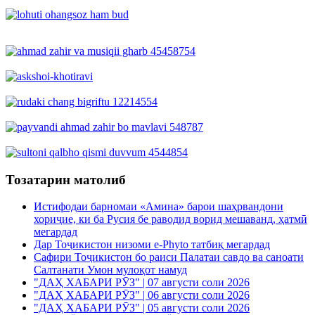
Тозатарин матолиб
Истифодаи барномаи «Амина» барои шаҳрвандони
хориҷие, ки ба Русия бе раводид ворид мешаванд, ҳатмӣ
мегардад
Дар Тоҷикистон низоми e-Phyto татбиқ мегардад
Сафири Тоҷикистон бо раиси Палатаи савдо ва саноати
Салтанати Умон мулоқот намуд
"ДАҲ ХАБАРИ РӮЗ" | 07 августи соли 2026
"ДАҲ ХАБАРИ РӮЗ" | 06 августи соли 2026
"ДАҲ ХАБАРИ РӮЗ" | 05 августи соли 2026