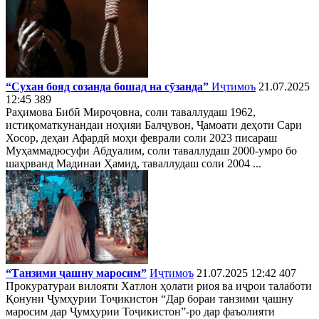
“Сухан бояд созанда бошад на сӯзанда”
Иҷтимоъ
21.07.2025
12:45
389
Раҳимова Бибӣ Мироҷовна, соли таваллудаш 1962,
истиқоматкунандаи ноҳияи Балҷувон, Ҷамоати деҳоти Сари
Хосор, деҳаи Афардӣ моҳи феврали соли 2023 писараш
Муҳаммадюсуфи Абдуалим, соли таваллудаш 2000-умро бо
шаҳрванд Мадинаи Ҳамид, таваллудаш соли 2004 ...
“Танзими ҷашну маросим”
Иҷтимоъ
21.07.2025 12:42
407
Прокуратураи вилояти Хатлон ҳолати риоя ва иҷрои талаботи
Қонуни Ҷумҳурии Тоҷикистон “Дар бораи танзими ҷашну
маросим дар Ҷумҳурии Тоҷикистон”-ро дар фаъолияти