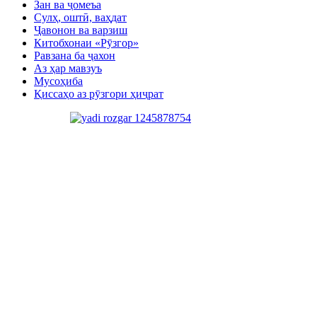
Зан ва ҷомеъа
Сулҳ, оштӣ, ваҳдат
Ҷавонон ва варзиш
Китобхонаи «Рӯзгор»
Равзана ба ҷахон
Аз ҳар мавзуъ
Мусоҳиба
Қиссаҳо аз рӯзгори ҳиҷрат