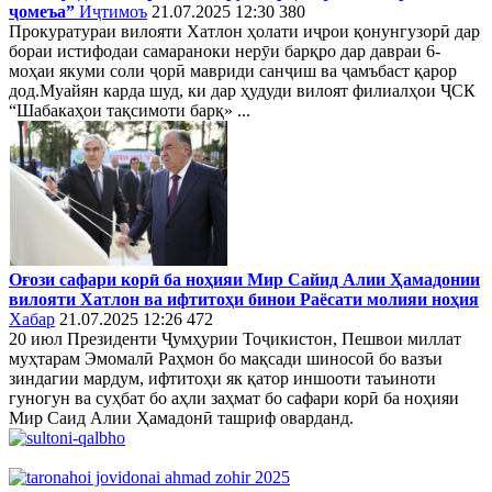
ҷомеъа”
Иҷтимоъ
21.07.2025 12:30
380
Прокуратураи вилояти Хатлон ҳолати иҷрои қонунгузорӣ дар
бораи истифодаи самараноки нерӯи барқро дар давраи 6-
моҳаи якуми соли ҷорӣ мавриди санҷиш ва ҷамъбаст қарор
дод.Муайян карда шуд, ки дар ҳудуди вилоят филиалҳои ҶСК
“Шабакаҳои тақсимоти барқ» ...
Оғози сафари корӣ ба ноҳияи Мир Сайид Алии Ҳамадонии
вилояти Хатлон ва ифтитоҳи бинои Раёсати молияи ноҳия
Хабар
21.07.2025 12:26
472
20 июл Президенти Ҷумҳурии Тоҷикистон, Пешвои миллат
муҳтарам Эмомалӣ Раҳмон бо мақсади шиносоӣ бо вазъи
зиндагии мардум, ифтитоҳи як қатор иншооти таъиноти
гуногун ва суҳбат бо аҳли заҳмат бо сафари корӣ ба ноҳияи
Мир Саид Алии Ҳамадонӣ ташриф оварданд.