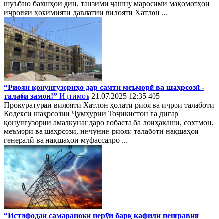
шуъбаю бахшҳои дин, танзими ҷашну маросими мақомотҳои
иҷроияи ҳокимияти давлатии вилояти Хатлон ...
“Риояи қонунгузориҳо дар самти меъморӣ ва шаҳрсозӣ -
талаби замон!”
Иҷтимоъ
21.07.2025 12:35
405
Прокуратураи вилояти Хатлон ҳолати риоя ва иҷрои талаботи
Кодекси шаҳрсозии Ҷумҳурии Тоҷикистон ва дигар
қонунгузории амалкунандаро вобаста ба лоиҳакашӣ, сохтмон,
меъморӣ ва шаҳрсозӣ, инчунин риояи талаботи нақшаҳои
генералӣ ва нақшаҳои муфассалро ...
“Истифодаи самараноки нерӯи барқ кафили пешравии