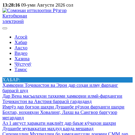
13:28:16
09-уми Августи 2026 сол
Китобхонаи
электронӣ
Асосӣ
Хабар
Аксҳо
Видео
Хазина
Ҷӯстуҷӯ
Тамос
ХАБАР:
Ҳамкории Тоҷикистон ва Эрон дар соҳаи илму фарҳанг
баррасӣ шуд
Дар Вена масъалаҳои таҳкими ҳамкории илмӣ-фарҳангии
Тоҷикистон ва Австрия баррасӣ гардиданд
Имрӯз дар боғҳои шаҳри Душанбе рӯзҳои фарҳанги шаҳри
Бохтар, ноҳияҳои Ховалинг, Лахш ва Сангвор баргузор
мегарданд
Аз 1 август ҳаракати нақлиёт дар баъзе кӯчаҳои шаҳри
Душанбе муваққатан маҳдуд карда мешавад
Сироҷиддин Муҳриддин бо ҳамоҳангсози доимии СММ дар