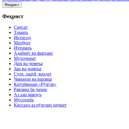
Феҳрист
Феҳрист
Сиёсат
Таърих
Иқтисод
Матбуот
Иҷтимоъ
Адабиёт ва фарҳанг
Муҳоҷират
Дин ва ҷомеъа
Зан ва ҷомеъа
Сулҳ, оштӣ, ваҳдат
Ҷавонон ва варзиш
Китобхонаи «Рӯзгор»
Равзана ба ҷахон
Аз ҳар мавзуъ
Мусоҳиба
Қиссаҳо аз рӯзгори ҳиҷрат