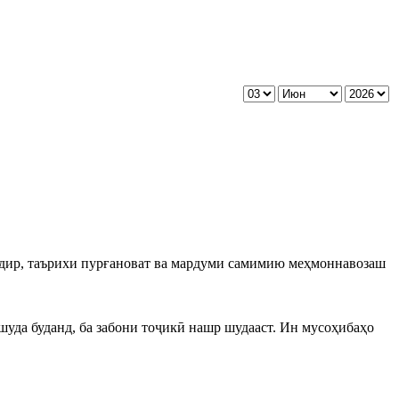
одир, таърихи пурғановат ва мардуми самимию меҳмоннавозаш
 шуда буданд, ба забони тоҷикӣ нашр шудааст. Ин мусоҳибаҳо