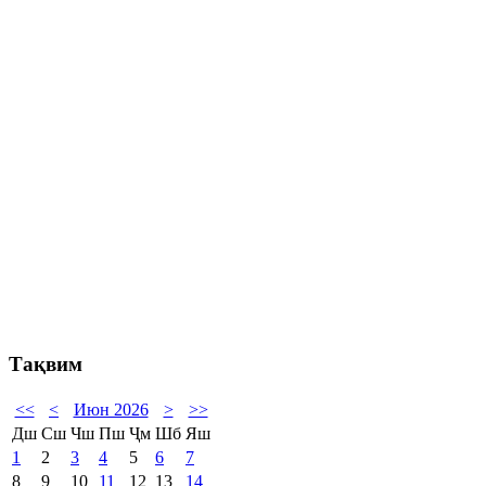
Тақвим
<<
<
Июн 2026
>
>>
Дш
Сш
Чш
Пш
Ҷм
Шб
Яш
1
2
3
4
5
6
7
8
9
10
11
12
13
14