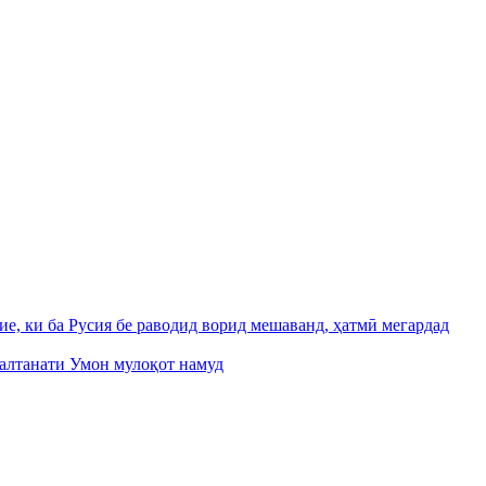
, ки ба Русия бе раводид ворид мешаванд, ҳатмӣ мегардад
Салтанати Умон мулоқот намуд