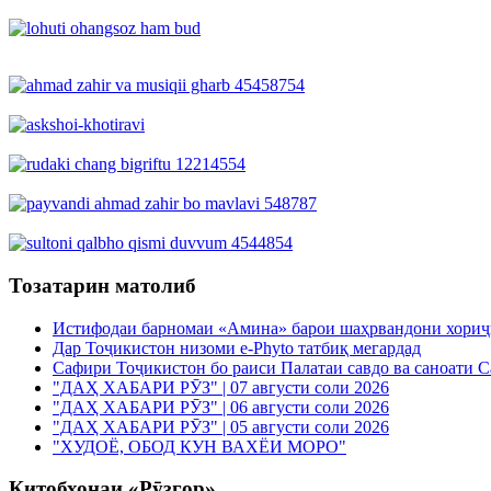
Тозатарин матолиб
Истифодаи барномаи «Амина» барои шаҳрвандони хориҷие
Дар Тоҷикистон низоми e-Phyto татбиқ мегардад
Сафири Тоҷикистон бо раиси Палатаи савдо ва саноати 
"ДАҲ ХАБАРИ РӮЗ" | 07 августи соли 2026
"ДАҲ ХАБАРИ РӮЗ" | 06 августи соли 2026
"ДАҲ ХАБАРИ РӮЗ" | 05 августи соли 2026
"ХУДОЁ, ОБОД КУН ВАХЁИ МОРО"
Китобхонаи «Рӯзгор»