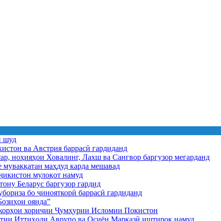
ӣ шуд
истон ва Австрия баррасӣ гардиданд
ар, ноҳияҳои Ховалинг, Лахш ва Сангвор баргузор мегарданд
е муваққатан маҳдуд карда мешавад
икистон мулоқот намуд
ону Беларус баргузор гардид
бориза бо ҷинояткорӣ баррасӣ гардиданд
озиҳои оянда”
и корҳои хориҷии Ҷумҳурии Исломии Покистон
иятии Иттиҳоди Аврупо ва Осиёи Марказӣ иштирок намуд