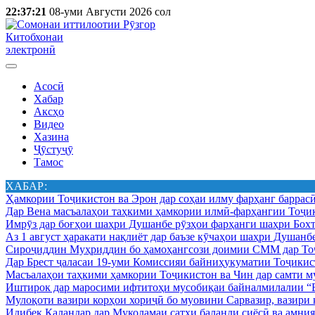
22:37:21
08-уми Августи 2026 сол
Китобхонаи
электронӣ
Асосӣ
Хабар
Аксҳо
Видео
Хазина
Ҷӯстуҷӯ
Тамос
ХАБАР:
Ҳамкории Тоҷикистон ва Эрон дар соҳаи илму фарҳанг баррас
Дар Вена масъалаҳои таҳкими ҳамкории илмӣ-фарҳангии Тоҷик
Имрӯз дар боғҳои шаҳри Душанбе рӯзҳои фарҳанги шаҳри Бохт
Аз 1 август ҳаракати нақлиёт дар баъзе кӯчаҳои шаҳри Душанб
Сироҷиддин Муҳриддин бо ҳамоҳангсози доимии СММ дар Тоҷ
Дар Брест ҷаласаи 19-уми Комиссияи байниҳукуматии Тоҷикист
Масъалаҳои таҳкими ҳамкории Тоҷикистон ва Чин дар самти му
Иштирок дар маросими ифтитоҳи мусобиқаи байналмилалии “Б
Мулоқоти вазири корҳои хориҷӣ бо муовини Сарвазир, вазир
Идибек Қаландар дар Муколамаи сатҳи баланди сиёсӣ ва амн