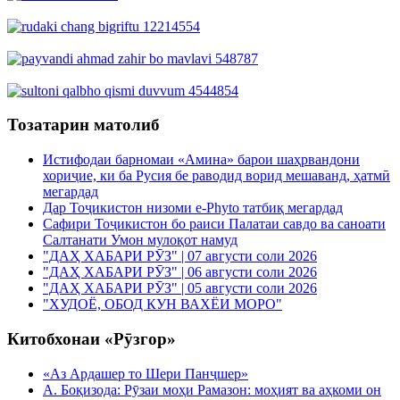
Тозатарин матолиб
Истифодаи барномаи «Амина» барои шаҳрвандони
хориҷие, ки ба Русия бе раводид ворид мешаванд, ҳатмӣ
мегардад
Дар Тоҷикистон низоми e-Phyto татбиқ мегардад
Сафири Тоҷикистон бо раиси Палатаи савдо ва саноати
Салтанати Умон мулоқот намуд
"ДАҲ ХАБАРИ РӮЗ" | 07 августи соли 2026
"ДАҲ ХАБАРИ РӮЗ" | 06 августи соли 2026
"ДАҲ ХАБАРИ РӮЗ" | 05 августи соли 2026
"ХУДОЁ, ОБОД КУН ВАХЁИ МОРО"
Китобхонаи «Рӯзгор»
«Аз Ардашер то Шери Панҷшер»
А. Боқизода: Рӯзаи моҳи Рамазон: моҳият ва аҳкоми он