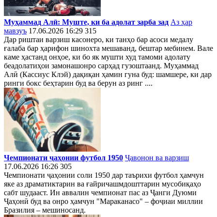
Муҳаммад Алӣ: Муште, ки ба адолат зарба зад
Аз ҳар
мавзуъ
17.06.2026 16:29
315
Дар риштаи варзиш касонеро, ки танҳо бар асоси медалу
ғалаба бар ҳарифон шинохта мешаванд, бештар мебинем. Вале
каме ҳастанд онҳое, ки бо як мушти худ тамоми адолату
беадолатиҳои замонашонро сарҳад гузоштаанд. Муҳаммад
Алӣ (Кассиус Клэй) дақиқан ҳамин гуна буд: шамшере, ки дар
ринги бокс беҳтарин буд ва берун аз ринг ....
Чемпионати ҷаҳонии футбол 1950
Ҷавонон ва варзиш
17.06.2026 16:26
305
Чемпионати ҷаҳонии соли 1950 дар таърихи футбол ҳамчун
яке аз драматиктарин ва ғайричашмдошттарин мусобиқаҳо
сабт шудааст. Ин аввалин чемпионат пас аз Ҷанги Дуюми
Ҷаҳонӣ буд ва онро ҳамчун "Мараканасо" – фоҷиаи миллии
Бразилия – мешиносанд.