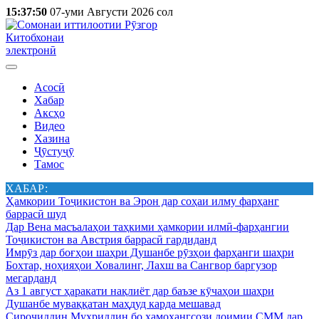
15:37:50
07-уми Августи 2026 сол
Китобхонаи
электронӣ
Асосӣ
Хабар
Аксҳо
Видео
Хазина
Ҷӯстуҷӯ
Тамос
ХАБАР:
Ҳамкории Тоҷикистон ва Эрон дар соҳаи илму фарҳанг
баррасӣ шуд
Дар Вена масъалаҳои таҳкими ҳамкории илмӣ-фарҳангии
Тоҷикистон ва Австрия баррасӣ гардиданд
Имрӯз дар боғҳои шаҳри Душанбе рӯзҳои фарҳанги шаҳри
Бохтар, ноҳияҳои Ховалинг, Лахш ва Сангвор баргузор
мегарданд
Аз 1 август ҳаракати нақлиёт дар баъзе кӯчаҳои шаҳри
Душанбе муваққатан маҳдуд карда мешавад
Сироҷиддин Муҳриддин бо ҳамоҳангсози доимии СММ дар