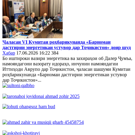
Ҷаласаи VI Кумитаи роҳбарикунанда «Барномаи
дастгирии энергетикаи устувор дар Тоҷикистон» доир шуд
Хабар
17.06.2026 16:22
384
Бо иштироки вазири энергетика ва захираҳои об Далер Ҷумъа,
намояндагони вазорату идораҳо, инчунин намояндагии
Иттиҳоди Аврупо дар Тоҷикистон, ҷаласаи шашуми Кумитаи
роҳбарикунанда «Барномаи дастгирии энергетикаи устувор
дар Тоҷикистон»...