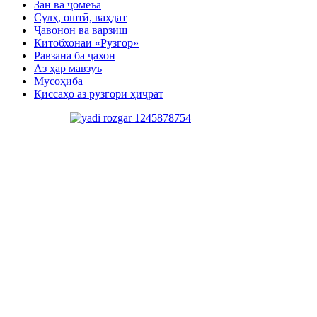
Зан ва ҷомеъа
Сулҳ, оштӣ, ваҳдат
Ҷавонон ва варзиш
Китобхонаи «Рӯзгор»
Равзана ба ҷахон
Аз ҳар мавзуъ
Мусоҳиба
Қиссаҳо аз рӯзгори ҳиҷрат