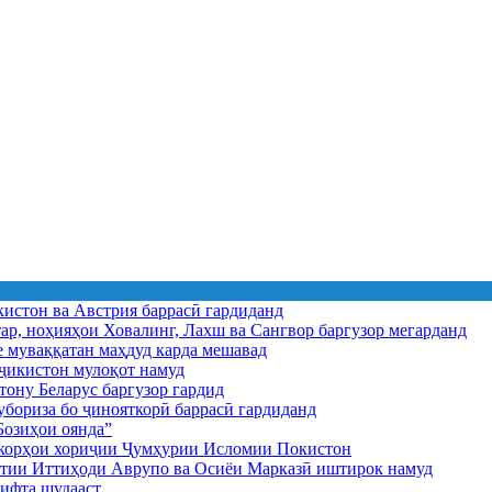
истон ва Австрия баррасӣ гардиданд
ар, ноҳияҳои Ховалинг, Лахш ва Сангвор баргузор мегарданд
е муваққатан маҳдуд карда мешавад
икистон мулоқот намуд
ону Беларус баргузор гардид
бориза бо ҷинояткорӣ баррасӣ гардиданд
озиҳои оянда”
и корҳои хориҷии Ҷумҳурии Исломии Покистон
иятии Иттиҳоди Аврупо ва Осиёи Марказӣ иштирок намуд
ифта шудааст