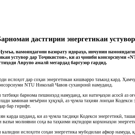
арномаи дастгирии энергетикаи устувор
 Ҷумъа, намояндагони вазорату идораҳо, инчунин намояндаг
аи устувор дар Тоҷикистон», ки аз ҷониби консорсиуми «NTU
ттиҳоди Аврупо амалӣ мегардад баргузор гардид.
рди ислоҳот дар соҳаи энергетикаи кишварро таъкид кард. Ҳам
консорсиуми NTU Николай Чавов суханронӣ намуданд.
 татбиқи барнома пешниҳод намуданд, ки натиҷаҳои асосӣ аз оғ
рушди заминаи меъёрии ҳуқуқӣ, аз ҷумла таҳияи лоиҳаи Кодекс
ар бар гирифт.
ян карда шуданд, ки аз ҷумла тасдиқи Кодекси энергетикӣ, таш
и вазъи молиявии соҳа ва таҳкими иқтидори корхонаҳои энергет
 калидии ислоҳоти соҳаи энергетика мубодилаи афкор намуда, 