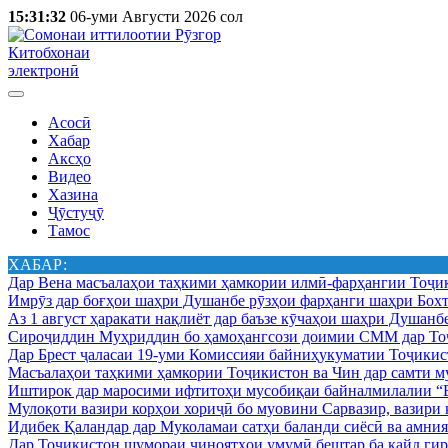
15:31:32
06-уми Августи 2026 сол
Китобхонаи
электронӣ
Асосӣ
Хабар
Аксҳо
Видео
Хазина
Ҷӯстуҷӯ
Тамос
ХАБАР:
Дар Вена масъалаҳои таҳкими ҳамкории илмӣ-фарҳангии Тоҷик
Имрӯз дар боғҳои шаҳри Душанбе рӯзҳои фарҳанги шаҳри Бохт
Аз 1 август ҳаракати нақлиёт дар баъзе кӯчаҳои шаҳри Душанб
Сироҷиддин Муҳриддин бо ҳамоҳангсози доимии СММ дар Тоҷ
Дар Брест ҷаласаи 19-уми Комиссияи байниҳукуматии Тоҷикист
Масъалаҳои таҳкими ҳамкории Тоҷикистон ва Чин дар самти му
Иштирок дар маросими ифтитоҳи мусобиқаи байналмилалии “Б
Мулоқоти вазири корҳои хориҷӣ бо муовини Сарвазир, вазир
Идибек Қаландар дар Муколамаи сатҳи баланди сиёсӣ ва амн
Дар Тоҷикистон шумораи ҷиноятҳои умумӣ бештар ба қайд гир