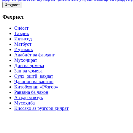
Феҳрист
Феҳрист
Сиёсат
Таърих
Иқтисод
Матбуот
Иҷтимоъ
Адабиёт ва фарҳанг
Муҳоҷират
Дин ва ҷомеъа
Зан ва ҷомеъа
Сулҳ, оштӣ, ваҳдат
Ҷавонон ва варзиш
Китобхонаи «Рӯзгор»
Равзана ба ҷахон
Аз ҳар мавзуъ
Мусоҳиба
Қиссаҳо аз рӯзгори ҳиҷрат