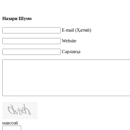
Назари Шумо
E-mail (Ҳатмӣ)
Website
Сарлавҳа
навсозӣ