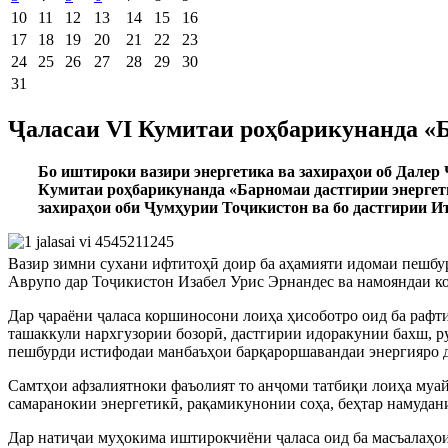
10
11
12
13
14
15
16
17
18
19
20
21
22
23
24
25
26
27
28
29
30
31
Ҷаласаи VI Кумитаи роҳбарикунанда «Б
Бо иштироки вазири энергетика ва захираҳои об Далер
Кумитаи роҳбарикунанда «Барномаи дастгирии энергетик
захираҳои оби Ҷумҳурии Тоҷикистон ва бо дастгирии И
Вазир зимни сухани ифтитоҳӣ доир ба аҳамияти идомаи пешбу
Аврупо дар Тоҷикистон Изабел Урис Эрнандес ва намояндаи 
Дар ҷараёни ҷаласа коршиносони лоиҳа ҳисоботро оид ба рафти
ташаккули нархгузории бозорӣ, дастгирии идоракунии бахш, 
пешбурди истифодаи манбаъҳои барқароршавандаи энергияро д
Самтҳои афзалиятноки фаъолият то анҷоми татбиқи лоиҳа муай
самаранокии энергетикӣ, рақамикунонии соҳа, беҳтар намудан
Дар натиҷаи муҳокима иштирокчиёни ҷаласа оид ба масъалаҳои