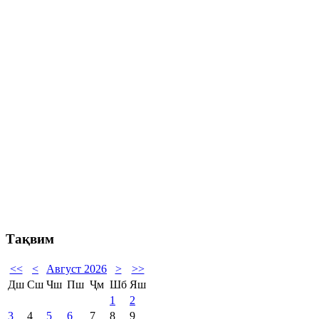
Тақвим
<<
<
Август 2026
>
>>
Дш
Сш
Чш
Пш
Ҷм
Шб
Яш
1
2
3
4
5
6
7
8
9