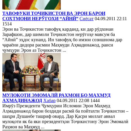
ТАВОФУҚИ ТОҶИКИСТОН ВА ЭРОН БАРОИ
СОХТМОНИ НЕРӮГОҲИ “АЙНӢ”
Сиёсат
04.09.2011 22:11
1514
Эрон ва Тоҷикистон тавофуқ карданд, ки дар рӯдхонаи
Зарафшон, дар шимоли Тоҷикистон нерӯгоҳе мавсум ба
“Айнӣ” эҳдос кунанд. Ин тавофуқ бо имзои созишнома дар
ҷараёни дидори расмии Маҳмуди Аҳмадинажод, раиси
ҷумҳури Эрон аз Тоҷикистон ...
МУЛОҚОТИ ЭМОМАЛӢ РАҲМОН БО МАҲМУД
АҲМАДИНАЖОД
Хабар
04.09.2011 22:08
1444
Имрӯз Президенти Ҷумҳурии Исломии Эрон Маҳмуд
Аҳмадинажод барои боздиди расмӣ ба пойтахти Тоҷикистон –
шаҳри Душанбе ташриф овард. Дар Қасри миллат аввал
мулоқоти як ба яки президентҳои Тоҷикистону Эрон Эмомалӣ
Раҳмон ва Маҳмуд ...