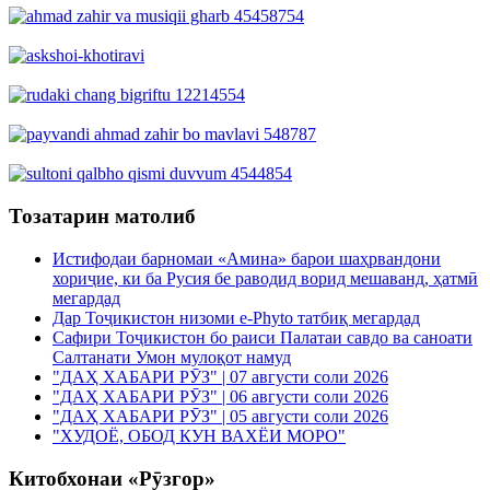
Тозатарин матолиб
Истифодаи барномаи «Амина» барои шаҳрвандони
хориҷие, ки ба Русия бе раводид ворид мешаванд, ҳатмӣ
мегардад
Дар Тоҷикистон низоми e-Phyto татбиқ мегардад
Сафири Тоҷикистон бо раиси Палатаи савдо ва саноати
Салтанати Умон мулоқот намуд
"ДАҲ ХАБАРИ РӮЗ" | 07 августи соли 2026
"ДАҲ ХАБАРИ РӮЗ" | 06 августи соли 2026
"ДАҲ ХАБАРИ РӮЗ" | 05 августи соли 2026
"ХУДОЁ, ОБОД КУН ВАХЁИ МОРО"
Китобхонаи «Рӯзгор»