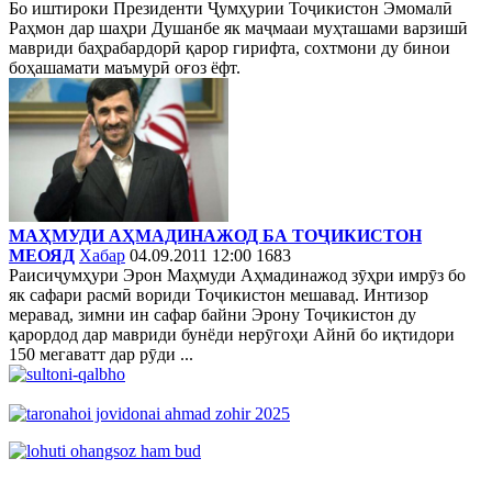
Бо иштироки Президенти Ҷумҳурии Тоҷикистон Эмомалӣ
Раҳмон дар шаҳри Душанбе як маҷмааи муҳташами варзишӣ
мавриди баҳрабардорӣ қарор гирифта, сохтмони ду бинои
боҳашамати маъмурӣ оғоз ёфт.
МАҲМУДИ АҲМАДИНАЖОД БА ТОҶИКИСТОН
МЕОЯД
Хабар
04.09.2011 12:00
1683
Раисиҷумҳури Эрон Маҳмуди Аҳмадинажод зӯҳри имрӯз бо
як сафари расмӣ вориди Тоҷикистон мешавад. Интизор
меравад, зимни ин сафар байни Эрону Тоҷикистон ду
қарордод дар мавриди бунёди нерӯгоҳи Айнӣ бо иқтидори
150 мегаватт дар рӯди ...