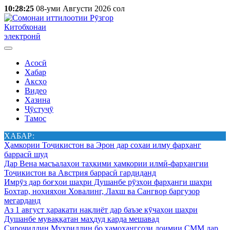
10:28:25
08-уми Августи 2026 сол
Китобхонаи
электронӣ
Асосӣ
Хабар
Аксҳо
Видео
Хазина
Ҷӯстуҷӯ
Тамос
ХАБАР:
Ҳамкории Тоҷикистон ва Эрон дар соҳаи илму фарҳанг
баррасӣ шуд
Дар Вена масъалаҳои таҳкими ҳамкории илмӣ-фарҳангии
Тоҷикистон ва Австрия баррасӣ гардиданд
Имрӯз дар боғҳои шаҳри Душанбе рӯзҳои фарҳанги шаҳри
Бохтар, ноҳияҳои Ховалинг, Лахш ва Сангвор баргузор
мегарданд
Аз 1 август ҳаракати нақлиёт дар баъзе кӯчаҳои шаҳри
Душанбе муваққатан маҳдуд карда мешавад
Сироҷиддин Муҳриддин бо ҳамоҳангсози доимии СММ дар