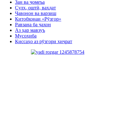
Зан ва ҷомеъа
Сулҳ, оштӣ, ваҳдат
Ҷавонон ва варзиш
Китобхонаи «Рӯзгор»
Равзана ба ҷахон
Аз ҳар мавзуъ
Мусоҳиба
Қиссаҳо аз рӯзгори ҳиҷрат