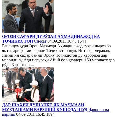
ОҒОЗИ САФАРИ ДУРӮЗАИ АҲМАДИНАЖОД БА
ТОҶИКИСТОН
Сиёсат
04.09.2011 16:48
1544
Раисиҷумҳури Эрон Маҳмуди Аҳмадинажод зӯҳри имрӯз бо
як сафари расмӣ вориди Тоҷикистон шуд. Интизор меравад,
зимни ин сафар байни Эрону Тоҷикистон ду қарордод дар
мавриди бунёди нерӯгоҳи Айнӣ бо иқтидори 150 мегаватт дар
рӯди Зарафшон ...
ДАР ШАҲРИ ДУШАНБЕ ЯК МАҶМААИ
МУҲТАШАМИ ВАРЗИШӢ КУШОДА ШУД
Ҷавонон ва
варзиш
04.09.2011 16:45
1894