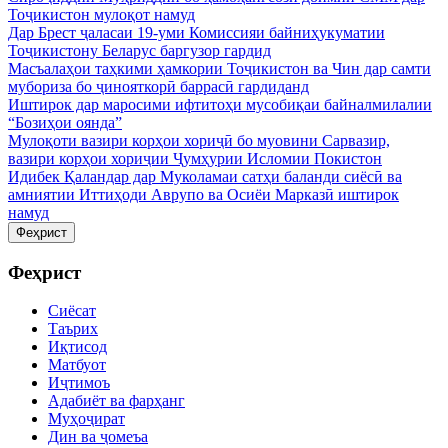
Тоҷикистон мулоқот намуд
Дар Брест ҷаласаи 19-уми Комиссияи байниҳукуматии
Тоҷикистону Беларус баргузор гардид
Масъалаҳои таҳкими ҳамкории Тоҷикистон ва Чин дар самти
мубориза бо ҷинояткорӣ баррасӣ гардиданд
Иштирок дар маросими ифтитоҳи мусобиқаи байналмилалии
“Бозиҳои оянда”
Мулоқоти вазири корҳои хориҷӣ бо муовини Сарвазир,
вазири корҳои хориҷии Ҷумҳурии Исломии Покистон
Идибек Қаландар дар Муколамаи сатҳи баланди сиёсӣ ва
амниятии Иттиҳоди Аврупо ва Осиёи Марказӣ иштирок
намуд
Феҳрист
Феҳрист
Сиёсат
Таърих
Иқтисод
Матбуот
Иҷтимоъ
Адабиёт ва фарҳанг
Муҳоҷират
Дин ва ҷомеъа