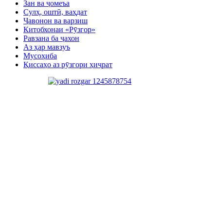
Зан ва ҷомеъа
Сулҳ, оштӣ, ваҳдат
Ҷавонон ва варзиш
Китобхонаи «Рӯзгор»
Равзана ба ҷахон
Аз ҳар мавзуъ
Мусоҳиба
Қиссаҳо аз рӯзгори ҳиҷрат