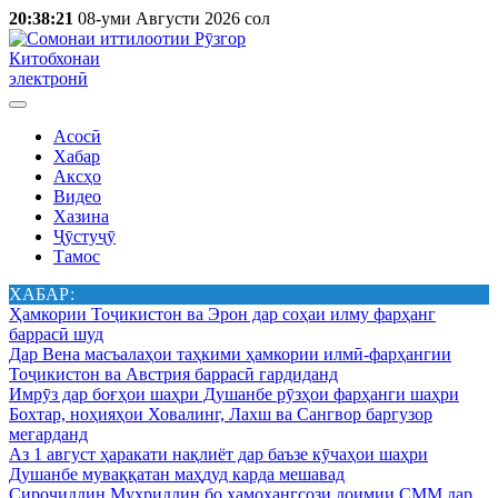
20:38:21
08-уми Августи 2026 сол
Китобхонаи
электронӣ
Асосӣ
Хабар
Аксҳо
Видео
Хазина
Ҷӯстуҷӯ
Тамос
ХАБАР:
Ҳамкории Тоҷикистон ва Эрон дар соҳаи илму фарҳанг
баррасӣ шуд
Дар Вена масъалаҳои таҳкими ҳамкории илмӣ-фарҳангии
Тоҷикистон ва Австрия баррасӣ гардиданд
Имрӯз дар боғҳои шаҳри Душанбе рӯзҳои фарҳанги шаҳри
Бохтар, ноҳияҳои Ховалинг, Лахш ва Сангвор баргузор
мегарданд
Аз 1 август ҳаракати нақлиёт дар баъзе кӯчаҳои шаҳри
Душанбе муваққатан маҳдуд карда мешавад
Сироҷиддин Муҳриддин бо ҳамоҳангсози доимии СММ дар