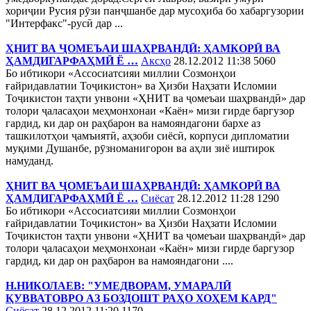
хориҷии Русия рӯзи панҷшанбе дар мусоҳиба бо хабаргузории
"Интерфакс"-русӣ дар ...
ҲНИТ ВА ҶОМЕЪАИ ШАҲРВАНДӢ: ҲАМКОРӢ ВА
ҲАМДИГАРФАҲМӢ Ё …
Аксҳо
28.12.2012 11:38
5060
Бо ибтикори «Ассосиатсияи миллии Созмонҳои
ғайридавлатии Тоҷикистон» ва Ҳизби Наҳзати Исломии
Тоҷикистон таҳти унвони «ҲНИТ ва ҷомеъаи шаҳрвандӣ» дар
толори ҷаласаҳои меҳмонхонаи «Каён» мизи гирде баргузор
гардид, ки дар он раҳбарон ва намояндагони бархе аз
ташкилотҳои ҷамъиятӣ, аҳзоби сиёсӣ, корпуси дипломатии
муқими Душанбе, рӯзноманигорон ва аҳли зиё иштирок
намуданд.
ҲНИТ ВА ҶОМЕЪАИ ШАҲРВАНДӢ: ҲАМКОРӢ ВА
ҲАМДИГАРФАҲМӢ Ё …
Сиёсат
28.12.2012 11:28
1290
Бо ибтикори «Ассосиатсияи миллии Созмонҳои
ғайридавлатии Тоҷикистон» ва Ҳизби Наҳзати Исломии
Тоҷикистон таҳти унвони «ҲНИТ ва ҷомеъаи шаҳрвандӣ» дар
толори ҷаласаҳои меҳмонхонаи «Каён» мизи гирде баргузор
гардид, ки дар он раҳбарон ва намояндагони ....
Н.НИКОЛАЕВ: "УМЕДВОРАМ, УМАРАЛӢ
ҚУВВАТОВРО АЗ БОЗДОШТ РАҲО ХОҲЕМ КАРД"
Сиёсат
28.12.2012 11:20
1170