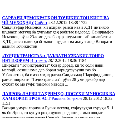
САРВАРИ ДЕМОКРАТҲОИ ТОҶИКИСТОН КИСТ ВА
ЧӢ МЕХОҲАД?
Сиёсат
28.12.2012 18:38
1722
Саидҷаъфар Исмонов, ки ахиран раиси нави ҲДТ интихоб
шудааст, мегӯяд ба ҳукумат ҳеҷ робитае надорад. Саидҷаъфар
Исмонов, рӯзи 23-юми декабр дар анҷумани ғайринавбатии
ҲДТ, раиси нави ҳизб эълон шудааст ва акнун агар Вазорати
адлияи Тоҷикистон...
«ТОҶИКТРАНСГАЗ»: ДАЪВАТИ УЗБАКИСТОНРО
ИНТИЗОРЕМ
Иҷтимоъ
28.12.2012 18:36
1184
Ширкати "Тоҷиктрансгаз" бовар дорад, ки то соли нави
мелодӣ, созишнома дар бораи харидуфурӯши газ бо
Узбакистон, ба имзо хоҳад расид.Саидаҳмад Шарофиддинов ,
раиси ширкати "Тоҷиктрансгаз", рӯзи 28-уми декабр дар
суҳбат бо мо гуфт, тамоми маводи ...
ЛАВРОВ: ЛАҒВИ ТАҲРИМҲО, ПОСУХИ МУНОСИБ БА
ҲАМКОРИИ ЭРОН АСТ
Равзана ба ҷахон
28.12.2012 18:32
1151
Вазири умури хориҷии Русия мегӯяд, гуфтугӯҳои гурӯҳи 5+1
як бо Эрон, то кунун роҳи душворе дошта, аммо ояндаи
умедворкунандае дорад.Сергей Лавров, вазири умури