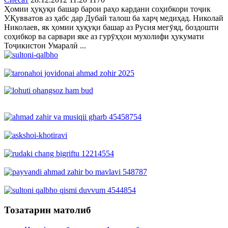
Ҳомии ҳуқуқи башар барои раҳо кардани соҳибкори тоҷик
У.Қувватов аз ҳабс дар Дубай талош ба харҷ медиҳад. Николай
Николаев, як ҳомии ҳуқуқи башар аз Русия мегӯяд, боздошти
соҳибкор ва сарвари яке аз гурӯҳҳои мухолифи ҳукумати
Тоҷикистон Умаралӣ ...
Тозатарин матолиб