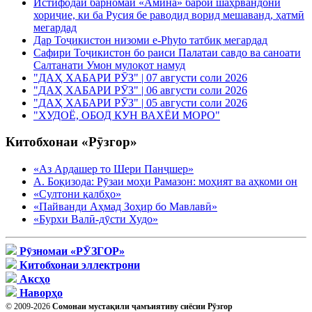
Истифодаи барномаи «Амина» барои шаҳрвандони
хориҷие, ки ба Русия бе раводид ворид мешаванд, ҳатмӣ
мегардад
Дар Тоҷикистон низоми e-Phyto татбиқ мегардад
Сафири Тоҷикистон бо раиси Палатаи савдо ва саноати
Салтанати Умон мулоқот намуд
"ДАҲ ХАБАРИ РӮЗ" | 07 августи соли 2026
"ДАҲ ХАБАРИ РӮЗ" | 06 августи соли 2026
"ДАҲ ХАБАРИ РӮЗ" | 05 августи соли 2026
"ХУДОЁ, ОБОД КУН ВАХЁИ МОРО"
Китобхонаи «Рӯзгор»
«Аз Ардашер то Шери Панҷшер»
А. Боқизода: Рӯзаи моҳи Рамазон: моҳият ва аҳкоми он
«Султони қалбҳо»
«Пайванди Аҳмад Зоҳир бо Мавлавӣ»
«Бурхи Валӣ-дӯсти Худо»
Рӯзномаи «РӮЗГОР»
Китобхонаи эллектрони
Аксҳо
Наворҳо
© 2009-2026
Сомонаи мустақили ҷамъиятиву сиёсии Рӯзгор