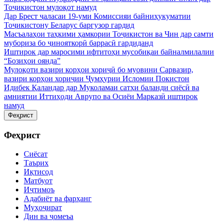
Тоҷикистон мулоқот намуд
Дар Брест ҷаласаи 19-уми Комиссияи байниҳукуматии
Тоҷикистону Беларус баргузор гардид
Масъалаҳои таҳкими ҳамкории Тоҷикистон ва Чин дар самти
мубориза бо ҷинояткорӣ баррасӣ гардиданд
Иштирок дар маросими ифтитоҳи мусобиқаи байналмилалии
“Бозиҳои оянда”
Мулоқоти вазири корҳои хориҷӣ бо муовини Сарвазир,
вазири корҳои хориҷии Ҷумҳурии Исломии Покистон
Идибек Қаландар дар Муколамаи сатҳи баланди сиёсӣ ва
амниятии Иттиҳоди Аврупо ва Осиёи Марказӣ иштирок
намуд
Феҳрист
Феҳрист
Сиёсат
Таърих
Иқтисод
Матбуот
Иҷтимоъ
Адабиёт ва фарҳанг
Муҳоҷират
Дин ва ҷомеъа