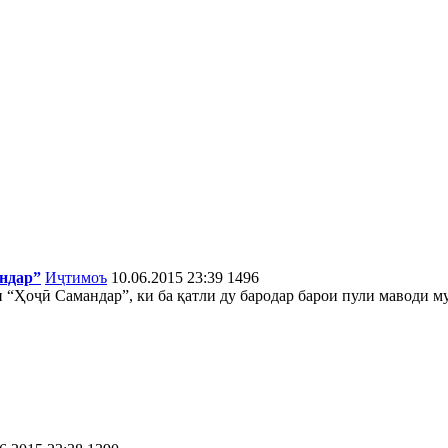
андар”
Иҷтимоъ
10.06.2015 23:39
1496
 “Ҳоҷӣ Самандар”, ки ба қатли ду бародар барои пули маводи м