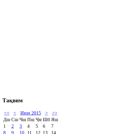
Тақвим
<<
<
Июн 2015
>
>>
Дш
Сш
Чш
Пш
Ҷм
Шб
Яш
1
2
3
4
5
6
7
8
9
10
11
12
13
14