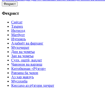
Феҳрист
Феҳрист
Сиёсат
Таърих
Иқтисод
Матбуот
Иҷтимоъ
Адабиёт ва фарҳанг
Муҳоҷират
Дин ва ҷомеъа
Зан ва ҷомеъа
Сулҳ, оштӣ, ваҳдат
Ҷавонон ва варзиш
Китобхонаи «Рӯзгор»
Равзана ба ҷахон
Аз ҳар мавзуъ
Мусоҳиба
Қиссаҳо аз рӯзгори ҳиҷрат