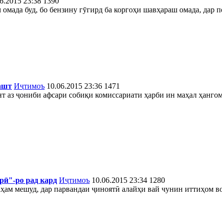
6.2015 23:38
1390
 омада буд, бо бензину гӯгирд ба коргоҳи шавҳараш омада, дар 
ашт
Иҷтимоъ
10.06.2015 23:36
1471
т аз ҷониби афсари собиқи комиссариати ҳарби ин маҳал ҳангом
рӣ"-ро рад кард
Иҷтимоъ
10.06.2015 23:34
1280
ҳам мешуд, дар парвандаи ҷиноятӣ алайҳи вай чунин иттиҳом во