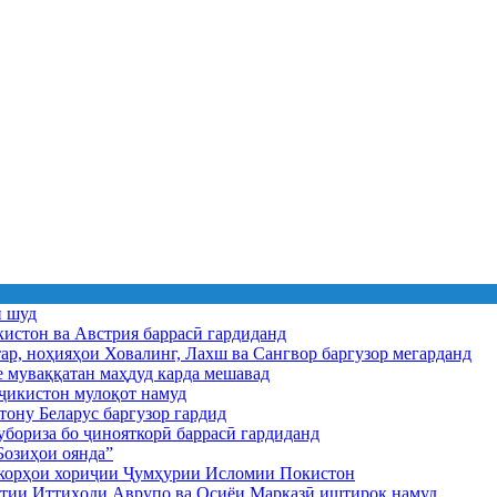
ӣ шуд
истон ва Австрия баррасӣ гардиданд
ар, ноҳияҳои Ховалинг, Лахш ва Сангвор баргузор мегарданд
е муваққатан маҳдуд карда мешавад
икистон мулоқот намуд
ону Беларус баргузор гардид
бориза бо ҷинояткорӣ баррасӣ гардиданд
озиҳои оянда”
и корҳои хориҷии Ҷумҳурии Исломии Покистон
иятии Иттиҳоди Аврупо ва Осиёи Марказӣ иштирок намуд