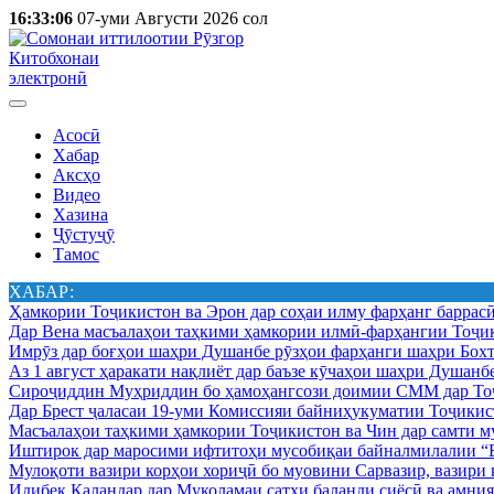
16:33:06
07-уми Августи 2026 сол
Китобхонаи
электронӣ
Асосӣ
Хабар
Аксҳо
Видео
Хазина
Ҷӯстуҷӯ
Тамос
ХАБАР:
Ҳамкории Тоҷикистон ва Эрон дар соҳаи илму фарҳанг баррас
Дар Вена масъалаҳои таҳкими ҳамкории илмӣ-фарҳангии Тоҷик
Имрӯз дар боғҳои шаҳри Душанбе рӯзҳои фарҳанги шаҳри Бохт
Аз 1 август ҳаракати нақлиёт дар баъзе кӯчаҳои шаҳри Душанб
Сироҷиддин Муҳриддин бо ҳамоҳангсози доимии СММ дар Тоҷ
Дар Брест ҷаласаи 19-уми Комиссияи байниҳукуматии Тоҷикист
Масъалаҳои таҳкими ҳамкории Тоҷикистон ва Чин дар самти му
Иштирок дар маросими ифтитоҳи мусобиқаи байналмилалии “Б
Мулоқоти вазири корҳои хориҷӣ бо муовини Сарвазир, вазир
Идибек Қаландар дар Муколамаи сатҳи баланди сиёсӣ ва амн