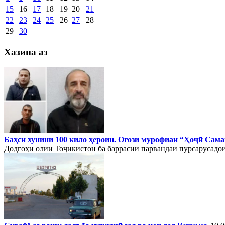
15
16
17
18
19
20
21
22
23
24
25
26
27
28
29
30
Хазина аз
Баҳси хунини 100 кило ҳероин. Оғози мурофиаи “Ҳоҷӣ Сам
Додгоҳи олии Тоҷикистон ба баррасии парвандаи пурсарусадои