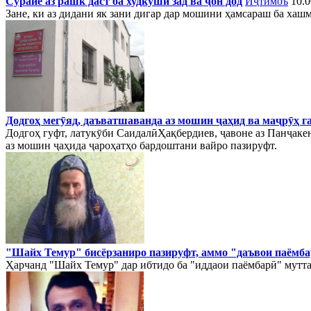
Сурайё аз рашк даст ба худкушӣ зад ва ҷон дод
Иҷтимоъ
10.0
Зане, ки аз дидани як зани дигар дар мошини ҳамсараш ба хашм
Додгоҳ мегӯяд, даъватшаванда аз мошин ҷаҳид ва маҷрӯҳ г
Додгоҳ гуфт, латукӯби СаидалӣҲақбердиев, ҷавоне аз Панҷакен
аз мошин ҷаҳида ҷароҳатҳо бардоштани вайро пазируфт.
"Шайх Темур" бисёрзаниро пазируфт, аммо "даъвои паёмба
Ҳарчанд "Шайх Темур" дар ибтидо ба "иддаои паёмбарӣ" мутта