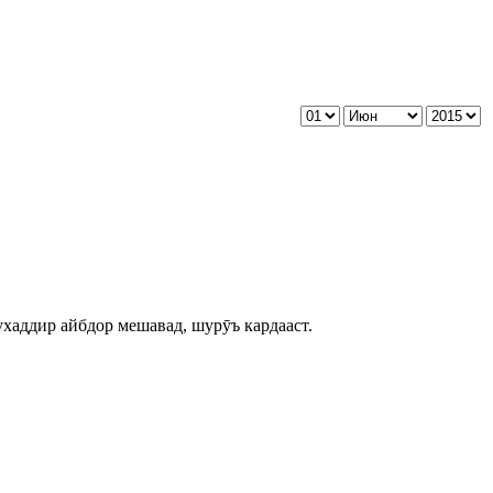
ухаддир айбдор мешавад, шурӯъ кардааст.