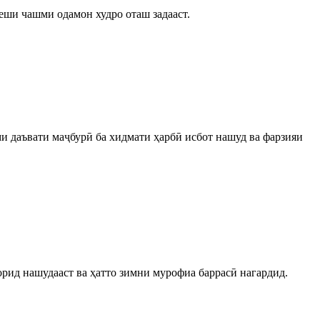
пеши чашми одамон худро оташ задааст.
и даъвати маҷбурӣ ба хидмати ҳарбӣ исбот нашуд ва фарзияи
рид нашудааст ва ҳатто зимни мурофиа баррасӣ нагардид.