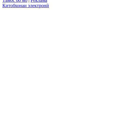
Тамос бо мо
|
Реклама
Китобхонаи электронӣ