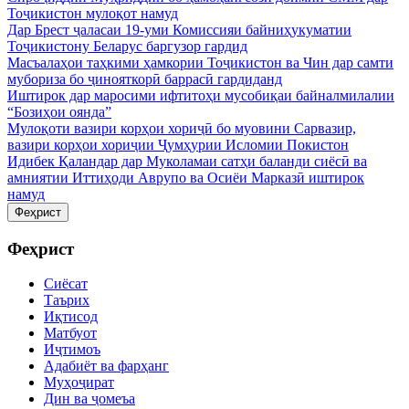
Тоҷикистон мулоқот намуд
Дар Брест ҷаласаи 19-уми Комиссияи байниҳукуматии
Тоҷикистону Беларус баргузор гардид
Масъалаҳои таҳкими ҳамкории Тоҷикистон ва Чин дар самти
мубориза бо ҷинояткорӣ баррасӣ гардиданд
Иштирок дар маросими ифтитоҳи мусобиқаи байналмилалии
“Бозиҳои оянда”
Мулоқоти вазири корҳои хориҷӣ бо муовини Сарвазир,
вазири корҳои хориҷии Ҷумҳурии Исломии Покистон
Идибек Қаландар дар Муколамаи сатҳи баланди сиёсӣ ва
амниятии Иттиҳоди Аврупо ва Осиёи Марказӣ иштирок
намуд
Феҳрист
Феҳрист
Сиёсат
Таърих
Иқтисод
Матбуот
Иҷтимоъ
Адабиёт ва фарҳанг
Муҳоҷират
Дин ва ҷомеъа