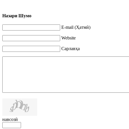
Назари Шумо
E-mail (Ҳатмӣ)
Website
Сарлавҳа
навсозӣ