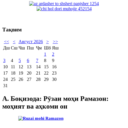
Тақвим
<<
<
Август 2026
>
>>
Дш
Сш
Чш
Пш
Ҷм
Шб
Яш
1
2
3
4
5
6
7
8
9
10
11
12
13
14
15
16
17
18
19
20
21
22
23
24
25
26
27
28
29
30
31
А. Боқизода: Рӯзаи моҳи Рамазон:
моҳият ва аҳкоми он