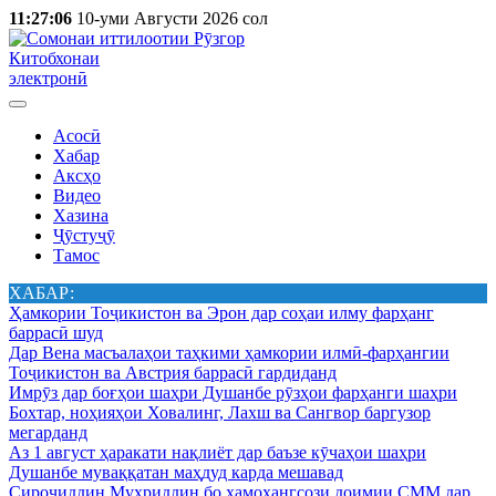
11:27:06
10-уми Августи 2026 сол
Китобхонаи
электронӣ
Асосӣ
Хабар
Аксҳо
Видео
Хазина
Ҷӯстуҷӯ
Тамос
ХАБАР:
Ҳамкории Тоҷикистон ва Эрон дар соҳаи илму фарҳанг
баррасӣ шуд
Дар Вена масъалаҳои таҳкими ҳамкории илмӣ-фарҳангии
Тоҷикистон ва Австрия баррасӣ гардиданд
Имрӯз дар боғҳои шаҳри Душанбе рӯзҳои фарҳанги шаҳри
Бохтар, ноҳияҳои Ховалинг, Лахш ва Сангвор баргузор
мегарданд
Аз 1 август ҳаракати нақлиёт дар баъзе кӯчаҳои шаҳри
Душанбе муваққатан маҳдуд карда мешавад
Сироҷиддин Муҳриддин бо ҳамоҳангсози доимии СММ дар