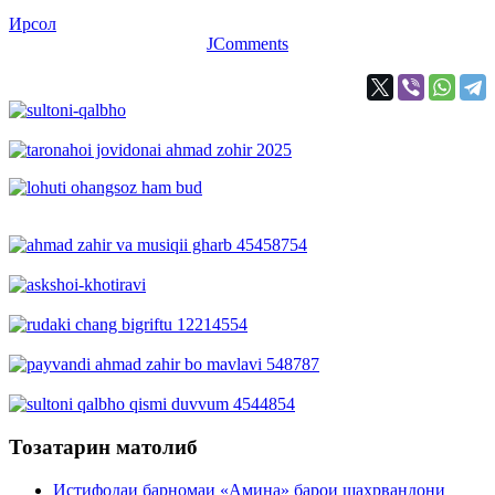
Ирсол
JComments
Тозатарин матолиб
Истифодаи барномаи «Амина» барои шаҳрвандони