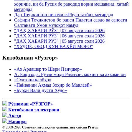
хориҷие, ки ба Русия бе раводид ворид мешаванд, ҳатмӣ
мегардад
Дар Тоҷикистон низоми e-Phyto татбиқ мегардад
Сафири Тоҷикистон бо раиси Палатаи савдо ва саноати
Салтанати Умон мулоқот намуд
"ДАҲ ХАБАРИ РӮЗ" | 07 августи соли 2026
"ДАҲ ХАБАРИ РӮЗ" | 06 августи соли 2026
"ДАҲ ХАБАРИ РӮЗ" | 05 августи соли 2026
"ХУДОЁ, ОБОД КУН ВАХЁИ МОРО"
Китобхонаи «Рӯзгор»
«Аз Ардашер то Шери Панҷшер»
А. Боқизода: Рӯзаи моҳи Рамазон: моҳият ва аҳкоми он
«Султони қалбҳо»
«Пайванди Аҳмад Зоҳир бо Мавлавӣ»
«Бурхи Валӣ-дӯсти Худо»
Рӯзномаи «РӮЗГОР»
Китобхонаи эллектрони
Аксҳо
Наворҳо
© 2009-2026
Сомонаи мустақили ҷамъиятиву сиёсии Рӯзгор