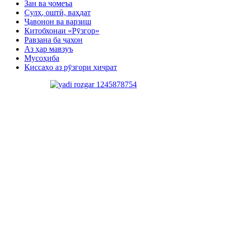
Зан ва ҷомеъа
Сулҳ, оштӣ, ваҳдат
Ҷавонон ва варзиш
Китобхонаи «Рӯзгор»
Равзана ба ҷахон
Аз ҳар мавзуъ
Мусоҳиба
Қиссаҳо аз рӯзгори ҳиҷрат