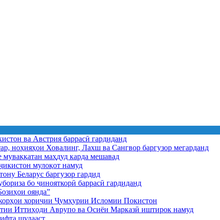
истон ва Австрия баррасӣ гардиданд
ар, ноҳияҳои Ховалинг, Лахш ва Сангвор баргузор мегарданд
е муваққатан маҳдуд карда мешавад
икистон мулоқот намуд
ону Беларус баргузор гардид
бориза бо ҷинояткорӣ баррасӣ гардиданд
озиҳои оянда”
и корҳои хориҷии Ҷумҳурии Исломии Покистон
иятии Иттиҳоди Аврупо ва Осиёи Марказӣ иштирок намуд
ифта шудааст