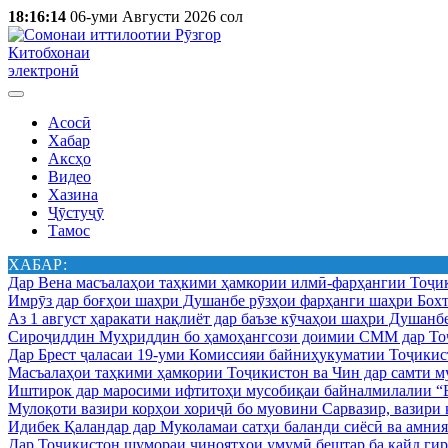
18:16:14
06-уми Августи 2026 сол
Китобхонаи
электронӣ
Асосӣ
Хабар
Аксҳо
Видео
Хазина
Ҷӯстуҷӯ
Тамос
ХАБАР:
Дар Вена масъалаҳои таҳкими ҳамкории илмӣ-фарҳангии Тоҷик
Имрӯз дар боғҳои шаҳри Душанбе рӯзҳои фарҳанги шаҳри Бохт
Аз 1 август ҳаракати нақлиёт дар баъзе кӯчаҳои шаҳри Душанб
Сироҷиддин Муҳриддин бо ҳамоҳангсози доимии СММ дар Тоҷ
Дар Брест ҷаласаи 19-уми Комиссияи байниҳукуматии Тоҷикист
Масъалаҳои таҳкими ҳамкории Тоҷикистон ва Чин дар самти му
Иштирок дар маросими ифтитоҳи мусобиқаи байналмилалии “Б
Мулоқоти вазири корҳои хориҷӣ бо муовини Сарвазир, вазир
Идибек Қаландар дар Муколамаи сатҳи баланди сиёсӣ ва амн
Дар Тоҷикистон шумораи ҷиноятҳои умумӣ бештар ба қайд гир