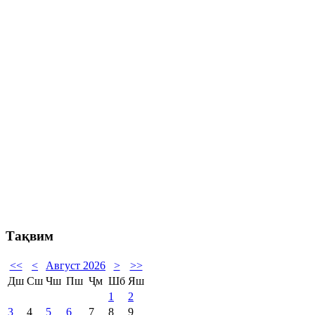
Тақвим
<<
<
Август 2026
>
>>
Дш
Сш
Чш
Пш
Ҷм
Шб
Яш
1
2
3
4
5
6
7
8
9