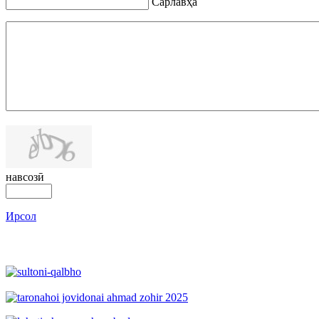
Сарлавҳа
навсозӣ
Ирсол