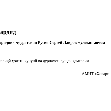
гардид
ориҷии Федератсияи Русия Сергей Лавров мулоқот анҷом
 хориҷӣ ҳолати кунунӣ ва дурнамои рушди ҳамкории
АМИТ «Ховар»