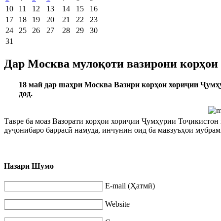
10
11
12
13
14
15
16
17
18
19
20
21
22
23
24
25
26
27
28
29
30
31
Дар Москва мулоқоти вазирони корҳои 
18 май дар шаҳри Москва Вазири корҳои хориҷии Ҷумҳ
дод.
Тавре ба моаз Вазорати корҳои хориҷии Ҷумҳурии Тоҷикистон 
дуҷонибаро баррасӣ намуда, инчунин оид ба мавзуъҳои мубрам
Назари Шумо
E-mail (Ҳатмӣ)
Website