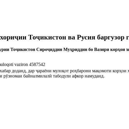
хориҷии Тоҷикистон ва Русия баргузор 
урии Тоҷикистон Сироҷиддин Муҳриддин бо Вазири корҳои х
хабар доданд, дар ҷараёни мулоқот роҳбарони мақомоти корҳои
и рӯзномаи байналмилалӣ табодули афкор намуданд.