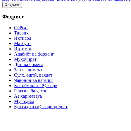
Феҳрист
Феҳрист
Сиёсат
Таърих
Иқтисод
Матбуот
Иҷтимоъ
Адабиёт ва фарҳанг
Муҳоҷират
Дин ва ҷомеъа
Зан ва ҷомеъа
Сулҳ, оштӣ, ваҳдат
Ҷавонон ва варзиш
Китобхонаи «Рӯзгор»
Равзана ба ҷахон
Аз ҳар мавзуъ
Мусоҳиба
Қиссаҳо аз рӯзгори ҳиҷрат