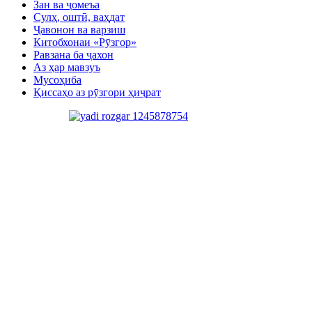
Зан ва ҷомеъа
Сулҳ, оштӣ, ваҳдат
Ҷавонон ва варзиш
Китобхонаи «Рӯзгор»
Равзана ба ҷахон
Аз ҳар мавзуъ
Мусоҳиба
Қиссаҳо аз рӯзгори ҳиҷрат