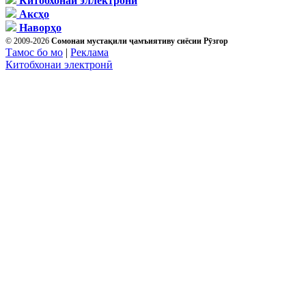
Китобхонаи эллектрони
Аксҳо
Наворҳо
© 2009-2026
Сомонаи мустақили ҷамъиятиву сиёсии Рӯзгор
Тамос бо мо
|
Реклама
Китобхонаи электронӣ