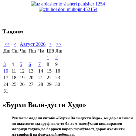
Тақвим
<<
<
Август 2026
>
>>
Дш
Сш
Чш
Пш
Ҷм
Шб
Яш
1
2
3
4
5
6
7
8
9
10
11
12
13
14
15
16
17
18
19
20
21
22
23
24
25
26
27
28
29
30
31
«Бурхи Валӣ-дӯсти Худо»
Рӯи чоп омадани китоби «Бурхи Валӣ-дӯсти Худо», ки дар он симои
ин шахсияти маъруф, вале то ба ҳол наомӯхтаи кишварамон
мавриди таҳқиқ ва баррасӣ қарор гирифтааст, дорои аҳамияти
маърифатӣ ва фар-ҳангӣ мебошад.