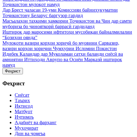
Тоҷикистон мулоқот намуд
Дар Брест ҷаласаи 19-уми Комиссияи байниҳукуматии
Тоҷикистону Беларус баргузор гардид
Масъалаҳои таҳкими ҳамкории Тоҷикистон ва Чин дар самти
мубориза бо ҷинояткорӣ баррасӣ гардиданд
Иштирок дар маросими ифтитоҳи мусобиқаи байналмилалии
“Бозиҳои оянда”
Мулоқоти вазири корҳои хориҷӣ бо муовини Сарвазир,
вазири корҳои хориҷии Ҷумҳурии Исломии Покистон
Идибек Қаландар дар Муколамаи сатҳи баланди сиёсӣ ва
амниятии Иттиҳоди Аврупо ва Осиёи Марказӣ иштирок
намуд
Феҳрист
Феҳрист
Сиёсат
Таърих
Иқтисод
Матбуот
Иҷтимоъ
Адабиёт ва фарҳанг
Муҳоҷират
Дин ва ҷомеъа