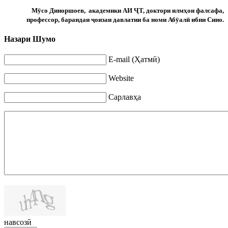
Мӯсо Диноршоев, академики АИ ҶТ, доктори илмҳои фалсафа,
профессор, барандаи ҷоизаи давлатии ба номи Абӯалӣ ибни Сино.
Назари Шумо
E-mail (Ҳатмӣ)
Website
Сарлавҳа
навсозӣ