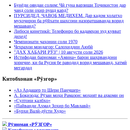
Бунёди ояндаи солим: Чӣ гуна варзиши Тоҷикистон дар
чанд соли охир рушд кард?
ПУРСИДЕД, ҶАВОБ МЕДИҲЕМ. Дар кадом ҳолатҳо
муҳоҷирон ба рӯйхати шахсони назоратшаванда ворид
мешаванд?
Либоси кинетикӣ: Телефонро бо қадамҳои худ қувват
диҳед!
Чемпионати ҷаҳонии соли 1970
Чеҳраҳои мондагор: Салоҳиддин Аюбӣ
"ДАҲ ХАБАРИ РӮЗ" | 10 августи соли 2026
Истифодаи барномаи «Амина» барои шаҳрвандони
хориҷие, ки ба Русия бе раводид ворид мешаванд, ҳатмӣ
мегардад
Китобхонаи «Рӯзгор»
«Аз Ардашер то Шери Панҷшер»
А. Боқизода: Рӯзаи моҳи Рамазон: моҳият ва аҳкоми он
«Султони қалбҳо»
«Пайванди Аҳмад Зоҳир бо Мавлавӣ»
«Бурхи Валӣ-дӯсти Худо»
Рӯзномаи «РӮЗГОР»