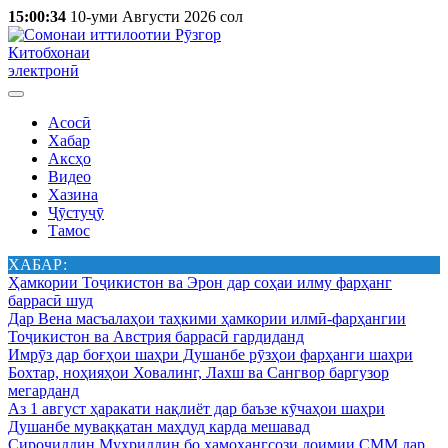
15:00:34
10-уми Августи 2026 сол
Китобхонаи
электронӣ
Асосӣ
Хабар
Аксҳо
Видео
Хазина
Ҷӯстуҷӯ
Тамос
ХАБАР:
Ҳамкории Тоҷикистон ва Эрон дар соҳаи илму фарҳанг
баррасӣ шуд
Дар Вена масъалаҳои таҳкими ҳамкории илмӣ-фарҳангии
Тоҷикистон ва Австрия баррасӣ гардиданд
Имрӯз дар боғҳои шаҳри Душанбе рӯзҳои фарҳанги шаҳри
Бохтар, ноҳияҳои Ховалинг, Лахш ва Сангвор баргузор
мегарданд
Аз 1 август ҳаракати нақлиёт дар баъзе кӯчаҳои шаҳри
Душанбе муваққатан маҳдуд карда мешавад
Сироҷиддин Муҳриддин бо ҳамоҳангсози доимии СММ дар