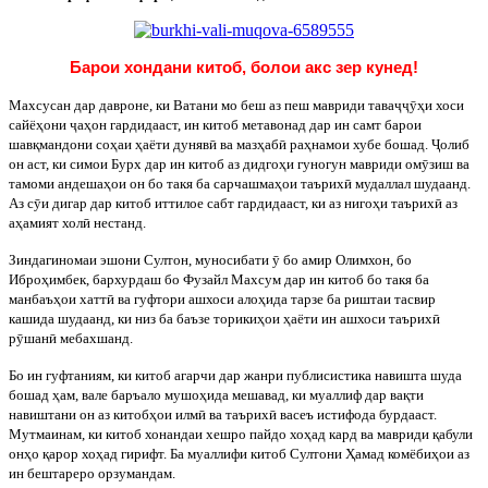
Барои хондани китоб, болои акс зер кунед!
Махсусан дар давроне, ки Ватани мо беш аз пеш мавриди таваҷҷӯҳи хоси
сайёҳони ҷаҳон гардидааст, ин китоб метавонад дар ин самт барои
шавқмандони соҳаи ҳаёти дунявӣ ва мазҳабӣ раҳнамои хубе бошад. Ҷолиб
он аст, ки симои Бурх дар ин китоб аз дидгоҳи гуногун мавриди омӯзиш ва
тамоми андешаҳои он бо такя ба сарчашмаҳои таърихӣ мудаллал шудаанд.
Аз сӯи дигар дар китоб иттилое сабт гардидааст, ки аз нигоҳи таърихӣ аз
аҳамият холӣ нестанд.
Зиндагиномаи эшони Султон, муносибати ӯ бо амир Олимхон, бо
Иброҳимбек, бархурдаш бо Фузайл Махсум дар ин китоб бо такя ба
манбаъҳои хаттӣ ва гуфтори ашхоси алоҳида тарзе ба риштаи тасвир
кашида шудаанд, ки низ ба баъзе торикиҳои ҳаёти ин ашхоси таърихӣ
рӯшанӣ мебахшанд.
Бо ин гуфтаниям, ки китоб агарчи дар жанри публисистика навишта шуда
бошад ҳам, вале баръало мушоҳида мешавад, ки муаллиф дар вақти
навиштани он аз китобҳои илмӣ ва таърихӣ васеъ истифода бурдааст.
Мутмаинам, ки китоб хонандаи хешро пайдо хоҳад кард ва мавриди қабули
онҳо қарор хоҳад гирифт. Ба муаллифи китоб Султони Ҳамад комёбиҳои аз
ин бештареро орзумандам.