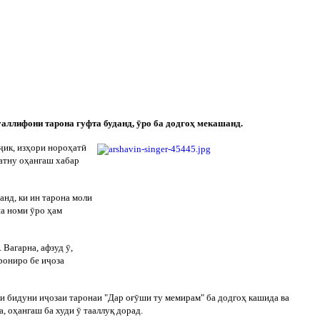
уаллифони тарона гуфта буданд,
ӯ
ро ба додго
ҳ
мекашанд.
ҷ
ик, из
ҳ
ори норо
ҳ
ат
ӣ
атну о
ҳ
ангаш хабар
анд, ки ин тарона мол
и
она номи
ӯ
ро
ҳ
ам
. Вагарна, афзуд
ӯ
,
рониро бе и
ҷ
оза
ии бидуни и
ҷ
озаи таронаи "Дар о
ғ
ӯ
ши ту мемирам" ба додго
ҳ
кашида ва
а, о
ҳ
ангаш ба худи
ӯ
тааллу
қ
дорад.