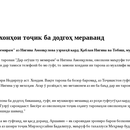
хонҳои тоҷик ба додгоҳ мераванд
емирам" аз Нигина Амон
қ
улова узрхо
ҳ
ӣ
кард.
Қ
аблан Нигина ва Тобиш, м
 таронаи "Дар о
ғ
ӯ
ши ту мемирам"-и Нигина Амон
қ
улова, овозхони маъруфи то
н дар тамоси телефон
ӣ
бо мо гуфт, то замони хондани ин тарона аз муаллифи м
дири Нодирпур аст. Хондам. Ва
қ
те тарона ба бозор баромад, аз То
ҷ
икистон гуфт
 Нигина узр мехо
ҳ
ам. Агар
ӯ
роз
ӣ
ҳ
аст, мо метавонем аз ин ба баъд дар ин тар
рона ба додго
ҳ
бикашанд, гуфт, ин мушкилро мешавад аз ро
ҳ
и гуфтуг
ӯ
ҳ
ал кард
Гулр
ӯ
сароидааст.
Бисёре аз овозхон
ҳ
ои то
ҷ
ик о
ҳ
ангу тарона
ҳ
ои овозхон
ҳ
ои э
ашида шаванд."
ба мо гуфтан
д, ки
қ
асд доранд, Аршавин -- як сарояндаи эрониро барои бозхон
а аз шоири то
ҷ
ик Мирзо
ҳ
усайни Бадалипу
р, маъруф бо тахаллуси Ме
ҳ
рвар буд