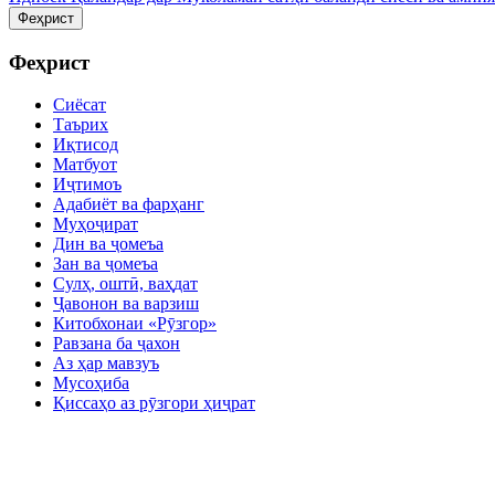
Феҳрист
Феҳрист
Сиёсат
Таърих
Иқтисод
Матбуот
Иҷтимоъ
Адабиёт ва фарҳанг
Муҳоҷират
Дин ва ҷомеъа
Зан ва ҷомеъа
Сулҳ, оштӣ, ваҳдат
Ҷавонон ва варзиш
Китобхонаи «Рӯзгор»
Равзана ба ҷахон
Аз ҳар мавзуъ
Мусоҳиба
Қиссаҳо аз рӯзгори ҳиҷрат