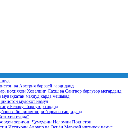
ӣ шуд
истон ва Австрия баррасӣ гардиданд
ар, ноҳияҳои Ховалинг, Лахш ва Сангвор баргузор мегарданд
е муваққатан маҳдуд карда мешавад
икистон мулоқот намуд
ону Беларус баргузор гардид
бориза бо ҷинояткорӣ баррасӣ гардиданд
озиҳои оянда”
и корҳои хориҷии Ҷумҳурии Исломии Покистон
иятии Иттиҳоди Аврупо ва Осиёи Марказӣ иштирок намуд