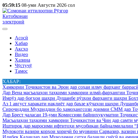
05:59:15
08-уми Августи 2026 сол
Китобхонаи
электронӣ
Асосӣ
Хабар
Аксҳо
Видео
Хазина
Ҷӯстуҷӯ
Тамос
ХАБАР:
Ҳамкории Тоҷикистон ва Эрон дар соҳаи илму фарҳанг баррас
Дар Вена масъалаҳои таҳкими ҳамкории илмӣ-фарҳангии Тоҷик
Имрӯз дар боғҳои шаҳри Душанбе рӯзҳои фарҳанги шаҳри Бохт
Аз 1 август ҳаракати нақлиёт дар баъзе кӯчаҳои шаҳри Душанб
Сироҷиддин Муҳриддин бо ҳамоҳангсози доимии СММ дар Тоҷ
Дар Брест ҷаласаи 19-уми Комиссияи байниҳукуматии Тоҷикист
Масъалаҳои таҳкими ҳамкории Тоҷикистон ва Чин дар самти му
Иштирок дар маросими ифтитоҳи мусобиқаи байналмилалии “Б
Мулоқоти вазири корҳои хориҷӣ бо муовини Сарвазир, вазир
Идибек Қаландар дар Муколамаи сатҳи баланди сиёсӣ ва амн