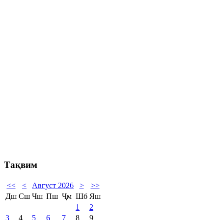
Тақвим
<<
<
Август 2026
>
>>
Дш
Сш
Чш
Пш
Ҷм
Шб
Яш
1
2
3
4
5
6
7
8
9