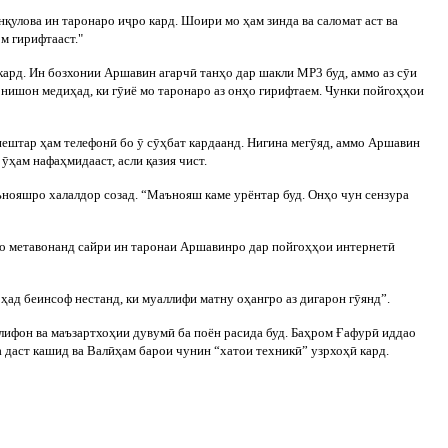
н
қ
улова ин таронаро и
ҷ
ро кард. Шоири мо
ҳ
ам
зинда ва саломат аст ва
м гирифтааст."
кард. Ин бозхонии Аршавин агарч
ӣ
тан
ҳ
о дар шакли MP3 буд, аммо аз с
ӯ
и
 нишон меди
ҳ
ад, ки г
ӯ
иё мо таронаро аз он
ҳ
о гирифтаем. Чунки пойго
ҳҳ
ои
 пештар
ҳ
ам телефон
ӣ
бо
ӯ
с
ӯҳ
бат кардаанд. Нигина мег
ӯ
яд, аммо Аршавин
а
ӯ
ҳ
ам нафа
ҳ
мидааст, асли
қ
азия чист.
ънояшро халалдор созад. “Маънояш каме урёнтар буд. Он
ҳ
о чун сензура
о метавонанд сайри ин таронаи Аршавинро дар пойго
ҳҳ
ои интернет
ӣ
н
ҳ
ад беинсоф нестанд, ки муаллифи матну о
ҳ
ангро аз дигарон г
ӯ
янд”.
лифон ва маъзартхо
ҳ
ии дувум
ӣ
ба поён расида буд. Ба
ҳ
ром
Ғ
афур
ӣ
иддао
 даст кашид в
а Вал
ӣ
ҳ
ам барои чунин “хатои техник
ӣ
” узрхо
ҳ
ӣ
кард.