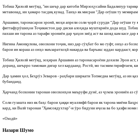
Тобиш
Ҳ
илол
ӣ
мег
ӯ
яд, "ин шеър дар китоби Мирзо
ҳ
усайни Бадалипур тари
қ
метавонад, ин
ҳ
амаро тасди
қ
кунад. Тан
ҳ
о як мисраи “Дар о
ғ
ӯ
ши ту мемирам
Аршавин, таронасарои эрон
ӣ
, мо
ҳ
и апрели соли
ҷ
ор
ӣ
суруди “Дар о
ғ
ӯ
ш
и ту
фиттафур
ӯ
ши
ҳ
ои То
ҷ
икистон дар диски ало
ҳ
ида муштариён дода шуд. Тоб
пахши ин тарона аз тарафи эрониён дар
ҷ
а
ҳ
он зиёд аст ва шояд кам касе дар
Нигина Амон
қ
улова, овозх
они то
ҷ
ик, низ дар с
ӯҳ
бат бо мо гуфт, он
ҳ
о аз бозх
барои ин кораш аз он
ҳ
о маъзаратхо
ҳ
ӣ
накарда ва баръакс иддао
кардааст, ко
Тобиш
Ҳ
илол
ӣ
мег
ӯ
яд, зо
ҳ
иран Аршавин аз таронасароёни дохили Эрон аст, 
доранд, шеърро тамоман дигар хел кардаанд. Рост
ӣ
, мо тасмим гирифтаем, к
Дар
ҳ
амин
ҳ
ол, Бе
ҳ
р
ӯ
з Зеваров - ра
ҳ
бари ширкати Т
опмедиа мег
ӯ
яд, аз ин
қ
аз
бубанданд.
Ҳ
арчанд
бозхонии таронаи овозхон
ҳ
ои маъруфи дунё, аз
ҷ
умла эрониён аз с
ӯ
Соли гузашта низ як ба
ҳ
с барои
ҳ
а
ққ
и муаллиф
ӣ
барои як тарона миёни Ба
ҳ
р
кард, ки Вал
ӣ
таронаи "
Ҳ
амсоядухтар"-и
ӯ
ро бидуни и
ҷ
оза ва бо
ҳ
азфи номи 
«
Озод
ӣ»
Назари Шумо