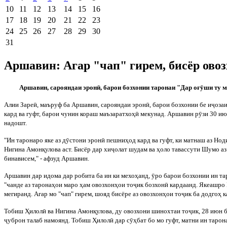
10
11
12
13
14
15
16
17
18
19
20
21
22
23
24
25
26
27
28
29
30
31
Аршавин: Агар "чап" гирем, бисёр овоз
Аршавин, сарояндаи эрон
ӣ
, барои бозхонии таронаи "Дар о
ғ
ӯ
ши
ту м
Алии Заре
ӣ
, маъруф ба Аршавин, сарояндаи эрон
ӣ
, барои бозхонии бе и
ҷ
озаи
кард ва гуфт, барои чунин кораш маъзаратхо
ҳ
ӣ
мекунад. Аршавин р
ӯ
зи 30 ию
надошт.
"Ин таронаро яке аз д
ӯ
стони эрон
ӣ
пешни
ҳ
од кард ва гуфт, ки матнаш аз Но
Нигина Амон
қ
улова аст. Бисёр дар хи
ҷ
олат шудам ва
ҳ
оло тавассути Шумо аз
бинависем," - афзуд Аршавин.
Аршавин дар идома дар робита ба ин ки мехо
ҳ
анд,
ӯ
ро барои бозхонии ин та
"чанде аз тарона
ҳ
ои маро
ҳ
ам овозхон
ҳ
ои то
ҷ
ик бозхон
ӣ
кардаанд. Якеашро 
мегиранд. Агар мо "чап" гирем, шояд бисёре аз овозхон
ҳ
ои то
ҷ
ик ба додго
ҳ
к
Тобиш
Ҳ
илол
ӣ
ва
Нигина Амон
қ
улова, ду овозхони шинохтаи то
ҷ
ик, 28 июн 
ҷ
уброн талаб намоянд. Тобиш
Ҳ
илол
ӣ
дар с
ӯҳ
бат бо мо гуфт, матни ин тарон