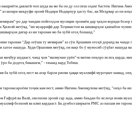
и нашриёти давлат
ӣ
чоп шуда ва мо ба он ду сол пеш о
ҳ
анг бастем. Нигина Амо
” аз шоири маъруфи эрон
ӣ
Нодири Нодирпур
ҳ
асту бас, ки Ме
ҳ
рвар аз он ил
ҳ
о
 мемирам”-ро дар чандин пойго
ҳҳ
ои муси
қ
ии эрониён дар
ҷ
а
ҳ
он вориди бозор 
иш
Ҳ
илол
ӣ
мег
ӯ
яд, “ин муарриф
ӣ
дар То
ҷ
икис
тон ва кишвар
ҳ
ои
ҳ
амзабон чунин
 кишвар
ҳ
ои дигар аз ин таронаи мо ба хуб
ӣ
ого
ҳ
бошанд.”
онии таронаи “Дар о
ғ
ӯ
ши ту мемирам” аз с
ӯ
и Аршавин ого
ҳ
ӣ
доранд ва чанде
ри хатое нашуда. Худи Оршовин мег
ӯ
яд, он ва
қ
т бо
ӯ
муносиб с
ӯҳ
бат нашуда в
ки ма
ҷ
бур шудааст, чанд
ҷ
ои “мазмунан урён”-и матни он
ҳ
ор
о исло
ҳ
карда, ма
и
ӯ
ро ба додго
ҳ
бикашем,” - таъкид кард Тобиш.
ия ба хуб
ӣ
ого
ҳ
нест ва агар барои риояи
ҳ
а
ққ
и муаллиф
ӣ
муро
ҷ
иат шавад, он
ҳ
и тарон
асароёни то
ҷ
ик кам нест, аммо Нигина Амон
қ
улова мег
ӯ
яд, “он
ҳ
о ба и
ом
Ғ
афур
ӣ
ва Вал
ӣ
, овозхони эрон
ӣ
сар зада, аммо
баъдан бо исло
ҳ
и номи муал
муаллиф бозхон
ӣ
ва клип кардааст. Ба дунбол ширкати PMC аз пахши ин тарона