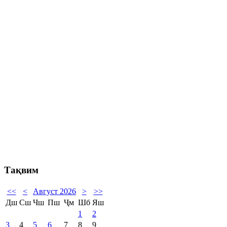
Тақвим
<<
<
Август 2026
>
>>
Дш
Сш
Чш
Пш
Ҷм
Шб
Яш
1
2
3
4
5
6
7
8
9