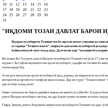
10
11
12
13
14
15
16
17
18
19
20
21
22
23
24
25
26
27
28
29
30
31
"ИҚДОМИ ТОЗАИ ДАВЛАТ БАРОИ 
Идораи мухобироти То
ҷ
икистон бо ирсоли номае унвонии куллия 
аз тариқи “То
ҷ
иктелеком”, ширкати давлатии мухобирот
ӣ
роҳандо
байналмилал
ӣ
лағв хоҳад шуд. Далели ин амр “таъмини бехатарии
Ин номаи Бег Зуҳуров, раиси Идораи мухобироти То
ҷ
икистон р
ӯ
зи 27-уми а
шудааст. Ба гуфтаи коршиносони арсаи мухобирот, ҳадафи ин тасмим ба мавз
талош карда буд.
Аз ин роҳ масъулони арсаи мухобирот
ӣ
қасд доранд, ки ширкатҳои хусус
ӣ
ва
интернет
ӣ
ва иртиботи телефун
ӣ
ироа кунанд. Дар ин сурат “То
ҷ
иктелеком” 
дар ихтиёр хоҳад дошт.
Аммо талошҳои мо барои дарёфти шарҳи ин мавз
ӯ
ъ аз с
ӯ
йи Бег Зуҳуров бен
раиси Идораи мухобирот мег
ӯ
яд, ки дар бораи чунин тасмиме иттилоъ надор
Ғафур Эркаев, раиси Ан
ҷ
умани ширкатҳои мухобироти То
ҷ
икистон дар с
ӯ
ҳб