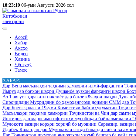
18:23:19
06-уми Августи 2026 сол
Китобхонаи
электронӣ
Асосӣ
Хабар
Аксҳо
Видео
Хазина
Ҷӯстуҷӯ
Тамос
ХАБАР:
Дар Вена масъалаҳои таҳкими ҳамкории илмӣ-фарҳангии Тоҷик
Имрӯз дар боғҳои шаҳри Душанбе рӯзҳои фарҳанги шаҳри Бохт
Аз 1 август ҳаракати нақлиёт дар баъзе кӯчаҳои шаҳри Душанб
Сироҷиддин Муҳриддин бо ҳамоҳангсози доимии СММ дар Тоҷ
Дар Брест ҷаласаи 19-уми Комиссияи байниҳукуматии Тоҷикист
Масъалаҳои таҳкими ҳамкории Тоҷикистон ва Чин дар самти му
Иштирок дар маросими ифтитоҳи мусобиқаи байналмилалии “Б
Мулоқоти вазири корҳои хориҷӣ бо муовини Сарвазир, вазир
Идибек Қаландар дар Муколамаи сатҳи баланди сиёсӣ ва амн
Дар Тоҷикистон шумораи ҷиноятҳои умумӣ бештар ба қайд гир