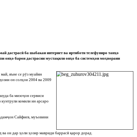
 май дастрас
ӣ
ба шабакаи интернет ва иртиботи телефуниро танҳо
зи онҳо барои дастрасии мустақили онҳо ба системҳои моҳвораии
май, яъне се р
ӯ
з муайян
ндозии он солҳои 2004 ва 2009
 шуда ба мизо
ҷ
он сервиси
з кунтрули комили ин арсаро
адам
ҷ
он Сайфиев, муъовини
д ва он дар ҳоли ҳозир мавриди баррас
ӣ
қарор дорад.