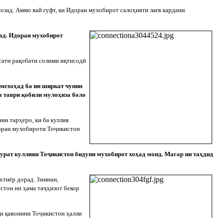
зад. Аммо вай гуфт, ки Идораи мухобирот салоҳияти лағв кардани
ад. Идораи мухобирот
ёсати рақобати солими иқтисод
ӣ
 мехоҳад ба ин ширкат чунин
а таври қобили мулоҳиза боло
ин тарҳеро, ки ба куллия
дораи мухобироти То
ҷ
икистон
урат куллияи То
ҷ
икистон бидуни мухобирот хоҳад монд. Магар ин таҳдид
хтиёр дорад. Зимнан,
стон ин ҳама та
ҷ
ҳизот бекор
қи қавонини То
ҷ
икистон ҳалли