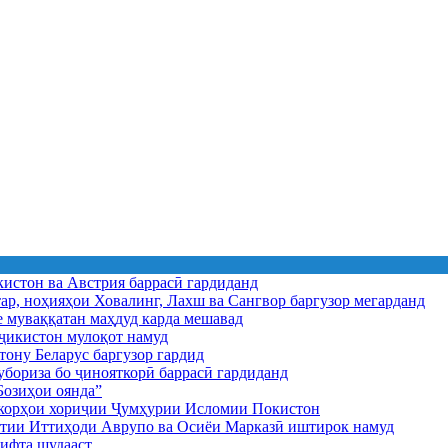
истон ва Австрия баррасӣ гардиданд
ар, ноҳияҳои Ховалинг, Лахш ва Сангвор баргузор мегарданд
е муваққатан маҳдуд карда мешавад
икистон мулоқот намуд
ону Беларус баргузор гардид
бориза бо ҷинояткорӣ баррасӣ гардиданд
озиҳои оянда”
и корҳои хориҷии Ҷумҳурии Исломии Покистон
иятии Иттиҳоди Аврупо ва Осиёи Марказӣ иштирок намуд
ифта шудааст