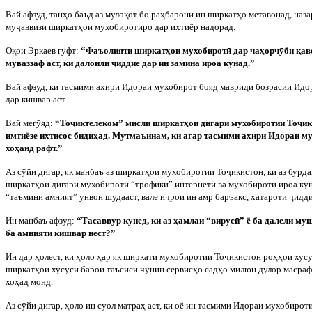
Вай афзуд, танҳо баъд аз мулоқот бо раҳбарони ин ширкатҳо метавонад, наза
му
ҷ
аввизи ширкатҳои мухобиротиро дар ихтиёр надорад.
Оқои Эркаев гуфт:
“Фаъолияти ширкатҳои мухобирот
ӣ
дар чаҳорч
ӯ
би қав
муваззаф аст, ки далоили
ҷ
иддие дар ин замина ироа кунад.”
Вай афзуд, ки тасмими ахири Идораи мухобирот бояд мавриди бозрасии Идо
дар кишвар аст.
Вай мег
ӯ
яд:
“То
ҷ
иктелеком” мисли ширкатҳои дигари мухобиротии То
ҷ
ик
имтиёзе ихтисос бидиҳад. Мутмаъинам, ки агар тасмими ахири Идораи м
хоҳанд рафт.”
Аз с
ӯ
йи дигар, як манбаъ аз ширкатҳои мухобиротии То
ҷ
икистон, ки аз бурд
ширкатҳои дигари мухобирот
ӣ
“трофики” интернет
ӣ
ва мухобирот
ӣ
ироа кун
“таъмини амният” унвон шудааст, вале и
ҷ
рои ин амр баръакс, хатароти
ҷ
идди
Ин манбаъ афзуд:
“Тасаввур кунед, ки аз ҳамлаи “вирус
ӣ
” ё ба далели му
ба амнияти кишвар нест?”
Ин дар ҳолест, ки ҳоло ҳар як ширкати мухобиротии То
ҷ
икистон роҳҳои хус
ширкатҳои хусус
ӣ
барои таъсиси чунин сервисҳо садҳо милюн дулор масраф 
хоҳад монд.
Аз с
ӯ
йи дигар, ҳоло ин суол матраҳ аст, ки оё ин тасмими Идораи мухобирот