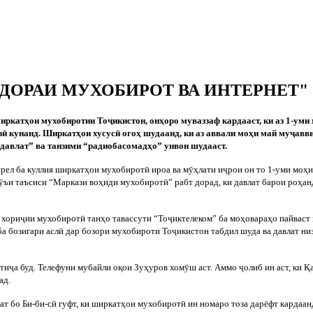
ИДОРАИ МУХОБИРОТ ВА ИНТЕРНЕТ"
ширкатҳои мухобиротии То
ҷ
икистон, онҳоро муваззаф кардааст, ки аз 1-уми
з
ӣ
кунанд. Ширкатҳои хусус
ӣ
огоҳ шудаанд, ки аз аввали моҳи май му
ҷ
авви
 давлат” ва танзими “радиобасомадҳо” унвон шудааст.
прел ба куллия ширкатҳои мухобирот
ӣ
ироа ва м
ӯ
ҳлати и
ҷ
рои он то 1-уми моҳи 
ӯ
ъи таъсиси “Маркази воҳиди мухобирот
ӣ
” рабт дорад, ки давлат барои роҳа
 хори
ҷ
ии мухобирот
ӣ
танҳо тавассути “То
ҷ
иктелеком” ба моҳовараҳо пайваст
ба бозигари асл
ӣ
дар бозори мухобироти То
ҷ
икистон табдил шуда ва давлат ни
ати
ҷ
а буд. Телефуни мубайли оқои Зуҳуров хом
ӯ
ш аст. Аммо
ҷ
олиб ин аст, ки Қ
ад.
ат бо Би-би-с
ӣ
гуфт, ки ширкатҳои мухобирот
ӣ
ин номаро тоза дарёфт кардаан