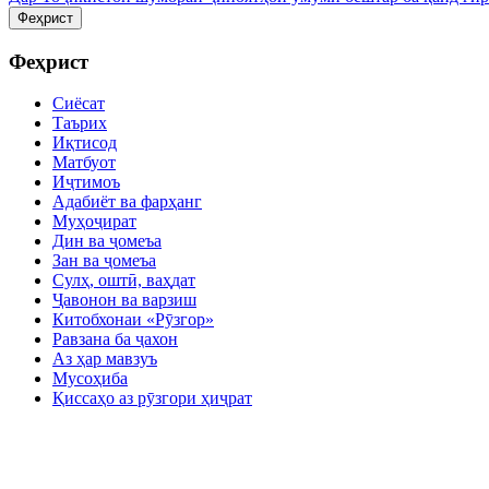
Феҳрист
Феҳрист
Сиёсат
Таърих
Иқтисод
Матбуот
Иҷтимоъ
Адабиёт ва фарҳанг
Муҳоҷират
Дин ва ҷомеъа
Зан ва ҷомеъа
Сулҳ, оштӣ, ваҳдат
Ҷавонон ва варзиш
Китобхонаи «Рӯзгор»
Равзана ба ҷахон
Аз ҳар мавзуъ
Мусоҳиба
Қиссаҳо аз рӯзгори ҳиҷрат