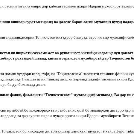
ри расмии ин ан
ҷ
уманро дар қиболи тасмими ахири Идораи мухобирот эълом со
онини кишвар сурат мегиранд ва далеле барои лағви му
ҷ
аввиз ву
ҷ
уд надор
раи зиддиинҳисории То
ҷ
икистон низ қарор бигирад, зеро ин амр мухолифи си
истон як ширкати саҳҳом
ӣ
аст ва р
ӯ
шан нест, ки тибқи кадом қонун давлат
ухобирот роҳандоз
ӣ
шавад, қимати сервисҳои мухобирот
ӣ
дар То
ҷ
икистон б
ани номаш худдор
ӣ
кард, гуфт, ки “То
ҷ
иктелеком” зарфияти таъмини фаннии чун
ад, надорад. Гузашта аз ин, таъкид шуд, ки ҳарчанд ҳадафи тасмими ахири И
еро ба дунбол хоҳад дошт.
шкили фанн
ӣ
, фаъолияти “То
ҷ
иктелеком” мутаваққиф мешавад. Ва дар ин с
усии иртибот
ӣ
бо моҳовораҳо ва иртиботи ноқил
ӣ
бо кишварҳои дигарро дар и
кардаанд ва дар сурати и
ҷ
рои муқарарроти ахири Идораи мухобироти То
ҷ
ики
и То
ҷ
икистон бо ниҳодҳои дигари кишвар ҳамоҳанг шудааст ё хайр? Зеро, тиб