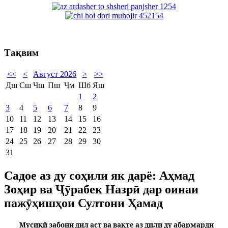
Тақвим
<<
<
Август 2026
>
>>
Дш
Сш
Чш
Пш
Ҷм
Шб
Яш
1
2
3
4
5
6
7
8
9
10
11
12
13
14
15
16
17
18
19
20
21
22
23
24
25
26
27
28
29
30
31
Садое аз ду соҳили як дарё: Аҳмад
Зоҳир ва Ҷӯрабек Назрӣ дар оинаи
пажӯҳишҳои Султони Ҳамад
Мусиқӣ забони дил аст ва вақте аз дили ду абармарди