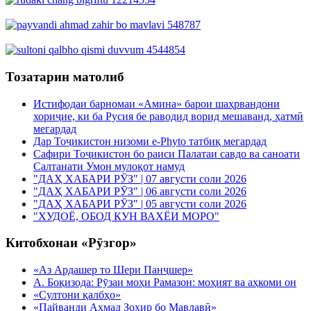
Тозатарин матолиб
Истифодаи барномаи «Амина» барои шаҳрвандони
хориҷие, ки ба Русия бе раводид ворид мешаванд, ҳатмӣ
мегардад
Дар Тоҷикистон низоми e-Phyto татбиқ мегардад
Сафири Тоҷикистон бо раиси Палатаи савдо ва саноати
Салтанати Умон мулоқот намуд
"ДАҲ ХАБАРИ РӮЗ" | 07 августи соли 2026
"ДАҲ ХАБАРИ РӮЗ" | 06 августи соли 2026
"ДАҲ ХАБАРИ РӮЗ" | 05 августи соли 2026
"ХУДОЁ, ОБОД КУН ВАХЁИ МОРО"
Китобхонаи «Рӯзгор»
«Аз Ардашер то Шери Панҷшер»
А. Боқизода: Рӯзаи моҳи Рамазон: моҳият ва аҳкоми он
«Султони қалбҳо»
«Пайванди Аҳмад Зоҳир бо Мавлавӣ»