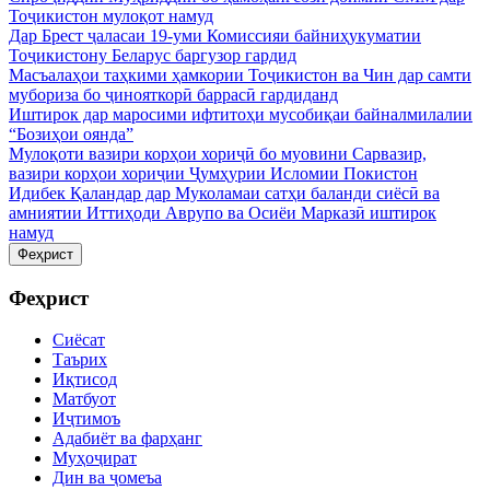
Тоҷикистон мулоқот намуд
Дар Брест ҷаласаи 19-уми Комиссияи байниҳукуматии
Тоҷикистону Беларус баргузор гардид
Масъалаҳои таҳкими ҳамкории Тоҷикистон ва Чин дар самти
мубориза бо ҷинояткорӣ баррасӣ гардиданд
Иштирок дар маросими ифтитоҳи мусобиқаи байналмилалии
“Бозиҳои оянда”
Мулоқоти вазири корҳои хориҷӣ бо муовини Сарвазир,
вазири корҳои хориҷии Ҷумҳурии Исломии Покистон
Идибек Қаландар дар Муколамаи сатҳи баланди сиёсӣ ва
амниятии Иттиҳоди Аврупо ва Осиёи Марказӣ иштирок
намуд
Феҳрист
Феҳрист
Сиёсат
Таърих
Иқтисод
Матбуот
Иҷтимоъ
Адабиёт ва фарҳанг
Муҳоҷират
Дин ва ҷомеъа