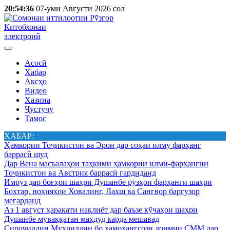
20:54:36
07-уми Августи 2026 сол
Китобхонаи
электронӣ
Асосӣ
Хабар
Аксҳо
Видео
Хазина
Ҷӯстуҷӯ
Тамос
ХАБАР:
Ҳамкории Тоҷикистон ва Эрон дар соҳаи илму фарҳанг
баррасӣ шуд
Дар Вена масъалаҳои таҳкими ҳамкории илмӣ-фарҳангии
Тоҷикистон ва Австрия баррасӣ гардиданд
Имрӯз дар боғҳои шаҳри Душанбе рӯзҳои фарҳанги шаҳри
Бохтар, ноҳияҳои Ховалинг, Лахш ва Сангвор баргузор
мегарданд
Аз 1 август ҳаракати нақлиёт дар баъзе кӯчаҳои шаҳри
Душанбе муваққатан маҳдуд карда мешавад
Сироҷиддин Муҳриддин бо ҳамоҳангсози доимии СММ дар