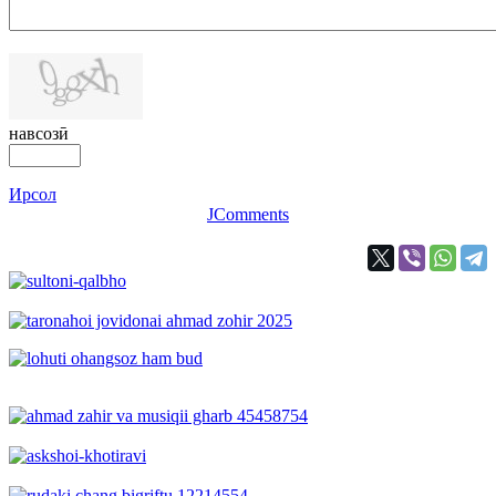
навсозӣ
Ирсол
JComments