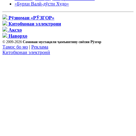
«Бурхи Валӣ-дӯсти Худо»
Рӯзномаи «РӮЗГОР»
Китобхонаи эллектрони
Аксҳо
Наворҳо
© 2009-2026
Сомонаи мустақили ҷамъиятиву сиёсии Рӯзгор
Тамос бо мо
|
Реклама
Китобхонаи электронӣ