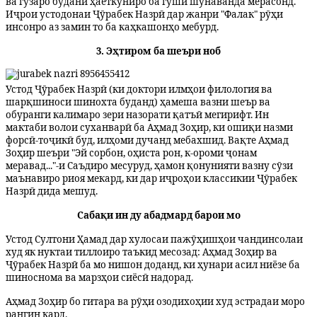
ва гузаро будани ҳаёткуниро ба гӯши шунаванда мерасонд.
Иҷрои устодонаи Ҷӯрабек Назрӣ дар жанри "Фалак" рӯҳи
инсонро аз замин то ба каҳкашонҳо мебурд.
​3. Эҳтиром ба шеъри ноб
Устод Ҷӯрабек Назрӣ (ки доктори илмҳои филология ва
шарқшиноси шинохта
буданд
) ҳамеша вазни шеър ва
обуранги калимаро зери назорати қатъӣ мегирифт. Ин
мактаби волои суханварӣ ба Аҳмад Зоҳир, ки ошиқи назми
форсӣ-тоҷикӣ буд, илҳоми дучанд мебахшид. Вақте Аҳмад
Зоҳир шеъри "Эй сорбон,
о
ҳиста рон, к-
о
роми ҷонам
меравад..."-и Саъдиро месуруд, ҳамон қонунияти вазну сӯзи
маънавиро риоя мекард, ки дар иҷроҳои классикии Ҷӯрабек
Назрӣ дида мешуд.
​Сабақи ин ду абадмард барои мо
​Устод Султони Ҳамад дар хулосаи пажӯҳишҳои чандинсолаи
худ як нуктаи тиллоиро таъкид месозад: Аҳмад Зоҳир ва
Ҷӯрабек Назрӣ ба мо нишон доданд, ки ҳунари асил ниёзе ба
шиноснома ва марзҳои сиёсӣ надорад.
​Аҳмад Зоҳир бо гитара ва рӯҳи озодихоҳии худ эстрадаи моро
рангин кард.