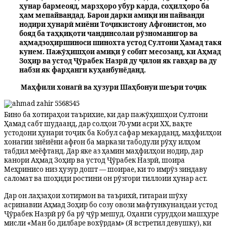
ҳунар бармеояд, марзҳоро убур карда, соҳилҳоро ба
ҳам мепайвандад. Барои дарки амиқи ин пайванди
нодири ҳунарӣ миёни Тоҷикистону Афғонистон, мо
бояд ба таҳқиқоти чандинсолаи рӯзноманигор ва
аҳмадзоҳиршиноси шинохта устод Султони Ҳамад такя
кунем. Пажӯҳишҳои амиқи ӯ собит месозанд, ки Аҳмад
Зоҳир ва устод Ҷӯрабек Назрӣ ду ҷилои як гавҳар ва ду
набзи як фарҳанги куҳанбунёданд.
​Маҳфили хонагӣ ва ҳузури Шаҳбонуи шеъри тоҷик
Бино ба хотираҳои таърихие, ки дар пажӯҳишҳои Султони
Ҳамад сабт шудаанд, дар солҳои 70-уми асри ХХ, вақте
устодони ҳунари тоҷик ба Кобул сафар мекарданд, маҳфилҳои
хонагии зиёиёни афғон ба маркази табодули рӯҳу илҳом
табдил меёфтанд. Дар яке аз ҳамин маҳфилҳои нодир, дар
канори Аҳмад Зоҳир ва
у
стод Ҷӯрабек Назрӣ, шоира
Меҳринисо низ ҳузур дошт — шоирае, ки то имрӯз зиндаву
саломат ва шоҳиди ростини он рӯзгори тиллоии ҳунар аст.
​Дар он лаҳзаҳои хотирмон ва таърихӣ, гитараи шӯху
асри
на
вии Аҳмад Зоҳир бо созу овози мафтункунандаи
у
стод
Ҷӯрабек Назрӣ рӯ ба рӯ ҷӯр мешуд. Оҳанги сурудҳои машҳуре
мисли «Ман бо дилбаре вохӯрдам» (Я встретил девушку), ки