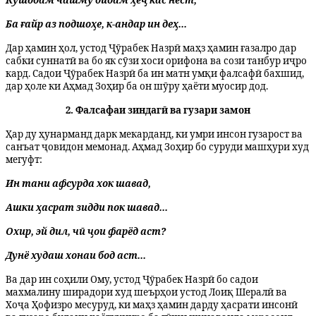
Ба ғайр аз подшоҳе, к-андар ин деҳ...
​Дар ҳамин ҳол,
у
стод Ҷӯрабек Назрӣ маҳз ҳамин ғазалро дар
сабки суннатӣ ва бо як сӯзи хоси орифона ва сози танбур иҷро
кард. Садои Ҷӯрабек Назрӣ ба ин матн умқи фалсафӣ бахшид,
дар ҳоле ки Аҳмад Зоҳир ба он шӯру ҳаёти муосир дод.
​2. Фалсафаи зиндагӣ ва гузари замон
​Ҳар ду ҳунарманд дарк мекарданд, ки умри инсон гузарост ва
санъат ҷовидон мемонад. Аҳмад Зоҳир бо суруди машҳури худ
мегуфт:
Ин тани афсурда хок шавад,
Ашки ҳасрат зидди пок шавад...
Охир, эй дил, чӣ ҷои фарёд аст?
Дунё худаш хонаи бод аст...
​Ва дар ин соҳили Ому,
у
стод Ҷӯрабек Назрӣ бо садои
махмалину ширадори худ шеърҳои устод Лоиқ Шералӣ ва
Хоҷа Ҳофизро месуруд, ки маҳз ҳамин дарду ҳасрати инсонӣ