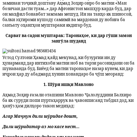
заминаи тоҷикӣ доштаву Аҳмад Зоҳир онро бо матни «Ман
бозичаи дасти туам...» дар Афғонистон машҳур карда буд, дар
он маҳфил бонавбат замзама мешуд. Ин на танҳо як шиносоӣ,
балки эҳтироми кушоду самимӣ ва мардонаи ду нобиға ба
санъату оҳангҳои муштараки якдигар буд.
​Сарват ва садои муштарак: Таронаҳое, ки дар гӯши замон
зангӯла шуданд
Устод Султони Ҳамад қайд мекунад, ки бузургии ин ду
ҳунарманд дар интихоби матни ноб ва тарзи расонидани он ба
шунаванда буд. Биёед ба матни таронаҳое назар кунем, ки дар
иҷрои ҳар ду абадмард хуни
н
хонандаро ба ҷӯш меоранд:
​1. Шӯри ишқи Мавлоно
​Аҳмад Зоҳир ғазали оташини Мавлоно Ҷалолуддини Балхиро
ба як суруди попи пуртаҳаррук ва ҷавонписанд табдил дод, ки
ҳанӯз ҳам дилҳоро такон медиҳад:
Агар Маҷнун дили шӯридае дошт,
Дили шӯридатар аз мо касе нест...
Кушодам чашму дидам ҳеҷ кас нест,