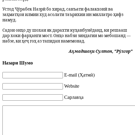
​Устод Ҷӯрабек Назрӣ бо хирад, санъати
ф
алакхонӣ ва
заҳматҳои илмии худ асолати таърихии ин миллатро ҳифз
намуд.
​Садои онҳо ду шохаи як дарахти куҳанбунёданд, ки решааш
дар хоки фарҳанги мост. Онҳо набзи зиндагии мо мебошанд —
набзе, ки ҳеҷ гоҳ аз тапидан намемонад.
Аҳмадшоҳи Султон, “Рӯзгор”
Назари Шумо
E-mail (Ҳатмӣ)
Website
Сарлавҳа