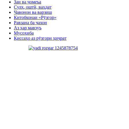
Зан ва ҷомеъа
Сулҳ, оштӣ, ваҳдат
Ҷавонон ва варзиш
Китобхонаи «Рӯзгор»
Равзана ба ҷахон
Аз ҳар мавзуъ
Мусоҳиба
Қиссаҳо аз рӯзгори ҳиҷрат