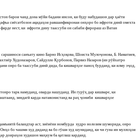
стон
барои
чанд
дона
м
ӯ
йи
бадани
инсон
,
ки
буду
набудашон
дар
ҳаёти
к дафъа сиёсатбозон ақидаҳои равшанфикронаи онҳоро бо ифроти дин
ӣ
омехта
 фарде нест, ки
ифроти дину таассуби он сабаби фирораш аз Ватан
 саршиноси санъату кино Барно Исҳоқова, Шоиста Муло
ҷ
онова, Б. Наматиев,
Бахтиёр Худоназаров, Сайдулло Қурбонов, Парвиз Назаров (ин р
ӯ
йхатро
ани онро ба таассуби дин
ӣ
дида, ба кишварҳое паноҳ бурданд, ки илму э
ҷ
од,
стонро
тарк
намуданд
,
оварда
нашуданд
.
Ин гур
ӯ
ҳ дар кишваре, ки
гаштаанд, зиндаг
ӣ
карда натавонистанд ва раҳ
ҷ
ониби
кишварҳое
ҷ
амъият
ӣ
баландтар
аст
,
зиёиёни
номбурда
худро
нолозим
шуморида
,
онро
 Онҳо бо чашми худ диданд ва бо г
ӯ
ши худ шуниданд, ки чи гуна ин муллоҳои
ар доираҳои худашон маҳкум ба қатлаш карданд.