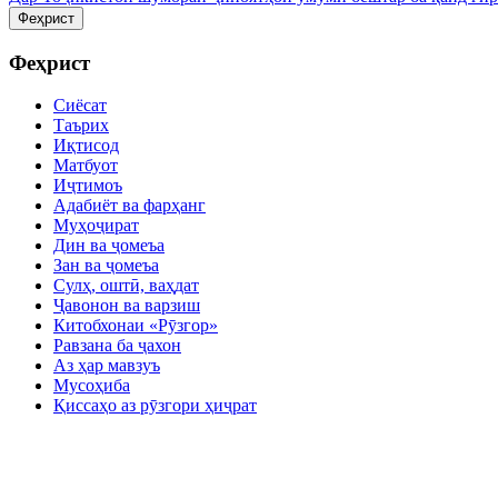
Феҳрист
Феҳрист
Сиёсат
Таърих
Иқтисод
Матбуот
Иҷтимоъ
Адабиёт ва фарҳанг
Муҳоҷират
Дин ва ҷомеъа
Зан ва ҷомеъа
Сулҳ, оштӣ, ваҳдат
Ҷавонон ва варзиш
Китобхонаи «Рӯзгор»
Равзана ба ҷахон
Аз ҳар мавзуъ
Мусоҳиба
Қиссаҳо аз рӯзгори ҳиҷрат