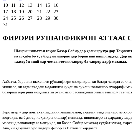
10
11
12
13
14
15
16
17
18
19
20
21
22
23
24
25
26
27
28
29
30
31
ФИРОРИ РӮШАНФИКРОН АЗ ТААС
Шоири
шинохтаи
то
ҷ
ик
Бозор
Собир
дар
ҳамин
р
ӯ
зҳо
дар
То
ҷ
икис
мусоҳиба бо
ӯ
, ё бидуни ишорае дар бораи вай нашр гардад. Дар 
таассуби дин
ӣ
дар
ҷ
омеаи то
ҷ
ик такрор ба такрор ҳарф мезанад.
Албатта
,
барои
як
шахсияти
р
ӯ
шанфикри
озодандеш
,
ки
баъди
чандин
соли
ҳ
кишваре, ки аҳли э
ҷ
одаш маданияти куҳан ва сухани волояшро муарриф
ӣ
мек
бозораш зери риш мондааст ва р
ӯ
зномаю расонаҳояш оинаи тавсифу таърифи
Зеро
агар
ӯ
дар
пойтахти
мадании
кишварамон
,
ақаллан
чанд
зиёиеро
аз
ҳисо
зодгоҳаш
ва
ё
дигар
ноҳияҳои
кишвар
)
мениҳад
,
нишонаеро
аз
фарҳангу
мад
масо
ҷ
ид равонанду аз мавз
ӯ
ҳое, ки Бозор Собир мехоҳад с
ӯ
ҳбат кунад, фарс
Ана, чи ҳақиқате
ӯ
ро водори фирор аз Ватанаш кардааст.