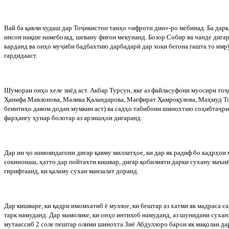
Вай
ба
қавли
худаш
дар
То
ҷ
икистон
танҳо
«
ифроти
дин
»-
ро
мебинад
.
Ба
дарк
инсон
нақше
намебозад
,
шевану
фиғон
мекунанд
.
Бозор Собир ва чанде дигар
карданд ва онҳо му
ҷ
иби бадбахтию дарбадар
ӣ
дар хоки бегона гашта то имр
гардидааст.
Шумораи онҳо хеле зиёд аст. Акбар Турсун, яке аз файласуфони муосири то
ҷ
Ҳанифа Мавлонова, Малика Қаландарова, Мағфират Ҳамроқулова, Маҳмуд Т
беинтиҳо давом додан мумкин аст) ва садҳо табибони шинохтаю соҳибта
ҷ
ри
фарҳангу ҳунар болотар аз арзишҳои дигаранд.
Дар
ин
ҷ
о
намояндагони
дигар
қавму
миллатҳое
,
ки
дар
як
радиф
бо
кадрҳои
сокинонаш, ҳатто дар пойтахти кишвар, дигар қобилияти дарки сухану маън
гирифтаанд, ки қаламу сухан манзалат доранд.
Дар
кишваре
,
ки
қадри
имомхатиб
ё
муллое
,
ки
бештар
аз
хатми
як
мадраса
са
тарк
намуданд
.
Дар мамолике, ки онҳо интихоб намуданд, аз шунидани суха
мутаассиб 2 соле пештар олими шинохта Зиё Абдуллоро барои як мақолаи да