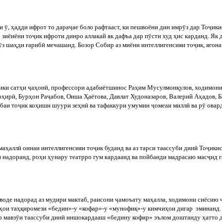
и
ӯ
,
ҳадди
ифрот
то
дара
ҷ
ае
боло
рафтааст
,
ки
пешвоёни
дин
имр
ӯ
з
дар
То
ҷ
ики
 зиёиёни то
ҷ
ик ифроти динро аллакай як дафъа дар п
ӯ
сти худ ҳис карданд. Я
ӯ
з шаҳди ғариб
ӣ
мечашанд. Бозор Собир аз миёни интеллигенсияи то
ҷ
ик, ягона
ики сатҳи
ҷ
аҳон
ӣ
, профессори адабиётшинос Раҳим Мусулмонқулов, ходимони
оҳир
ӣ
, Бурҳон Ра
ҷ
абов, Оиша Ҳаётова, Давлат Худоназаров, Валерий Аҳадов, 
баи то
ҷ
ик коҳиши шуури зеҳн
ӣ
ва тафаккури умумии
ҷ
омеаи милл
ӣ
ва р
ӯ
овард
маҳалл
ӣ
оинаи
интеллигенсияи
то
ҷ
ик
буданд
ва
аз
тарси
таассуби
дин
ӣ
То
ҷ
ики
ӣ
надоранд, роҳи ҳунару театрро гум кардаанд ва пойбанди мадрасаю мас
ҷ
ид 
воде
надорад
аз
мудири
мактаб
,
раисони
ҷ
амоъату
маҳалла
,
ходимони
сиёсию
нҳои таҳқиромези «бедин»-у «кофар»-у «мунофиқ»-у кимчиҳои дигар
эминанд.
р мавз
ӯ
и таассуби дин
ӣ
иншокардааш «бедину кофир» эълом доштанду ҳатто д