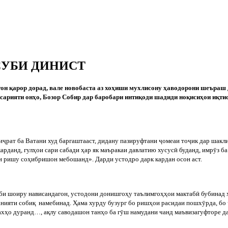
СУБИ ДИНИСТ
тон
қарор
дорад
,
вале
новобаста
аз
хоҳиши
мухлисону
ҳаводорони
шеъраш
аксарияти онҳо, Бозор Собир дар баробари интиқоди шадиди ноқисиҳои иқти
и
ҷ
рат
ба
Ватани
худ
баргаштааст
,
дидану
пазируфтани
ҷ
омеаи
то
ҷ
ик
дар
шакл
арданд, гулҳои сари сабади ҳар як маъракаи давлатию хусус
ӣ
буданд, имр
ӯ
з б
 ришу соҳибришон мебошанд». Дарди устодро дарк кардан осон аст.
би
шоиру
нависандагон
,
устодони
донишгоҳу
таълимгоҳҳои
мактаб
ӣ
бубинад
анияти
собиқ
намебинад
.
Ҳама хурду бузург бо ришҳои расидаи пошх
ӯ
рда, бо
ахҳо дуранд…, ақлу саводашон танҳо ба г
ӯ
ш намудани чанд маъвизагуфторе да