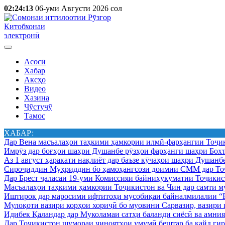
02:24:13
06-уми Августи 2026 сол
Китобхонаи
электронӣ
Асосӣ
Хабар
Аксҳо
Видео
Хазина
Ҷӯстуҷӯ
Тамос
ХАБАР:
Дар Вена масъалаҳои таҳкими ҳамкории илмӣ-фарҳангии Тоҷик
Имрӯз дар боғҳои шаҳри Душанбе рӯзҳои фарҳанги шаҳри Бохт
Аз 1 август ҳаракати нақлиёт дар баъзе кӯчаҳои шаҳри Душанб
Сироҷиддин Муҳриддин бо ҳамоҳангсози доимии СММ дар Тоҷ
Дар Брест ҷаласаи 19-уми Комиссияи байниҳукуматии Тоҷикист
Масъалаҳои таҳкими ҳамкории Тоҷикистон ва Чин дар самти му
Иштирок дар маросими ифтитоҳи мусобиқаи байналмилалии “Б
Мулоқоти вазири корҳои хориҷӣ бо муовини Сарвазир, вазир
Идибек Қаландар дар Муколамаи сатҳи баланди сиёсӣ ва амн
Дар Тоҷикистон шумораи ҷиноятҳои умумӣ бештар ба қайд гир