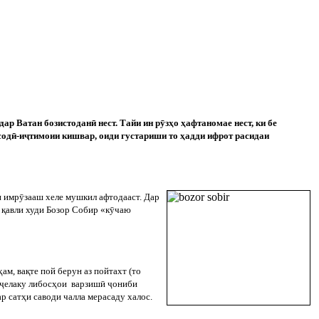
дар
Ватан
бозистодан
ӣ
нест
.
Тайи ин р
ӯ
зҳо ҳафтаномае нест, ки бе
сод
ӣ
-и
ҷ
тимоии кишвар, оиди густариши то ҳадди ифрот расидаи
и
имр
ӯ
зааш
хеле
мушкил
афтодааст
.
Дар
а қавли худи Бозор Собир «к
ӯ
чаю
ҳам
,
вақте
пой
берун
аз
пойтахт
(
то
ҷ
елаку либосҳои
варзиш
ӣ
ҷ
ониби
р сатҳи саводи чалла мерасаду халос.