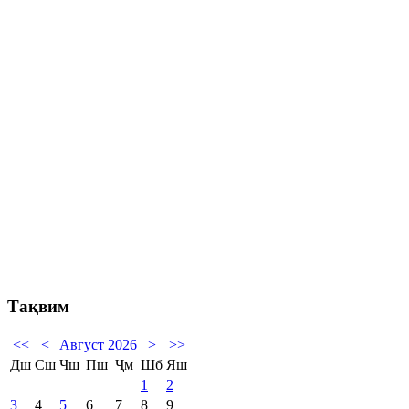
Тақвим
<<
<
Август 2026
>
>>
Дш
Сш
Чш
Пш
Ҷм
Шб
Яш
1
2
3
4
5
6
7
8
9