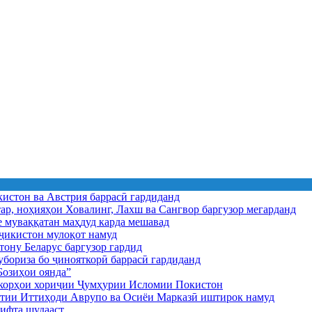
истон ва Австрия баррасӣ гардиданд
ар, ноҳияҳои Ховалинг, Лахш ва Сангвор баргузор мегарданд
е муваққатан маҳдуд карда мешавад
икистон мулоқот намуд
ону Беларус баргузор гардид
бориза бо ҷинояткорӣ баррасӣ гардиданд
озиҳои оянда”
и корҳои хориҷии Ҷумҳурии Исломии Покистон
иятии Иттиҳоди Аврупо ва Осиёи Марказӣ иштирок намуд
ифта шудааст