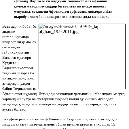
ёфтаанд. Дар ҳоле ки мардуми То
ҷ
икистон аз афзоиши
қочоқи маводи мухаддир ба воситаи ин пулҳо шикоят
мекунанд, сокинони Афғонистон гуфтаанд, миқдори зиёди
шаробу алкол ба кишвари онҳо интиқол дода мешавад.
Вазъ дар ин бобат ба
андозае
нигаронкунанда
шудааст, ки
ҷ
амъе аз
созмонҳои
ғайриҳукуматии
Вилояти мухтори
К
ӯ
ҳистони
Бадахшон хостори
таҳкими назорат ба
интиқоли молу коло
аз тариқи пулҳои
байни То
ҷ
икистон ва
Афғонистон шудаанд. Иттиҳоди созмонҳои
ҷ
амъиятии «Маслиҳат» мег
ӯ
яд,
ҳарчанд ин пулҳо ба густариши ти
ҷ
орат байни ду кишвар мусоадат
кардаанд, қочоқи мол, маводи мухаддир
ва шароб аз тариқи онҳо низ
вусъат ёфтааст.
Ба гуфтаи раиси ин эътилоф Пайшанбе Х
ӯҷ
аназаров, эътирози шадиди
мардум аз вазъи мав
ҷ
уда замоне р
ӯ
шан шуд, ки аъзои иттиҳод дар 15