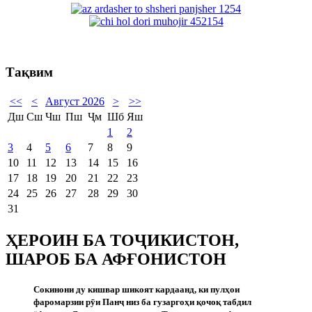
Тақвим
<<
<
Август 2026
>
>>
Дш
Сш
Чш
Пш
Ҷм
Шб
Яш
1
2
3
4
5
6
7
8
9
10
11
12
13
14
15
16
17
18
19
20
21
22
23
24
25
26
27
28
29
30
31
ҲЕРОИН БА ТОҶИКИСТОН,
ШАРОБ БА АФҒОНИСТОН
Сокинони ду кишвар шикоят кардаанд, ки пулҳои
фаромарзии р
ӯ
и Пан
ҷ
низ ба гузаргоҳи қочоқ табдил