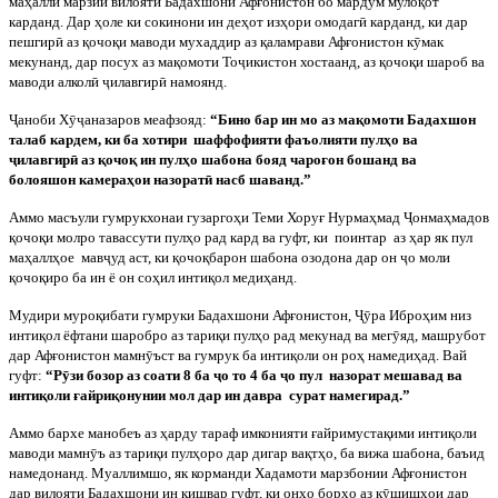
маҳалли марзии вилояти Бадахшони Афғонистон бо мардум мулоқот
карданд. Дар ҳоле ки сокинони ин деҳот изҳори омодаг
ӣ
карданд, ки дар
пешгир
ӣ
аз қочоқи маводи мухаддир аз қаламрави Афғонистон к
ӯ
мак
мекунанд, дар посух аз мақомоти То
ҷ
икистон хостаанд, аз қочоқи шароб ва
маводи алкол
ӣ
ҷ
илавгир
ӣ
намоянд.
Ҷ
аноби Х
ӯҷ
аназаров меафзояд:
“Бино бар ин мо аз мақомоти Бадахшон
талаб кардем, ки ба хотири
шаффофияти фаъолияти пулҳо ва
ҷ
илавгир
ӣ
аз қочоқ ин пулҳо шабона бояд чароғон бошанд ва
болояшон камераҳои назорат
ӣ
насб шаванд.”
Аммо масъули гумрукхонаи гузаргоҳи Теми Хоруғ Нурмаҳмад
Ҷ
онмаҳмадов
қочоқи молро тавассути пулҳо рад кард ва гуфт, ки
поинтар
аз ҳар як пул
маҳаллҳое
мав
ҷ
уд аст, ки қочоқбарон шабона озодона дар он
ҷ
о моли
қочоқиро ба ин ё он соҳил интиқол медиҳанд.
Мудири муроқибати гумруки Бадахшони Афғонистон,
Ҷӯ
ра Иброҳим низ
интиқол ёфтани шаробро аз тариқи пулҳо рад мекунад ва мег
ӯ
яд, машрубот
дар Афғонистон мамн
ӯ
ъст ва гумрук ба интиқоли он роҳ намедиҳад. Вай
гуфт:
“Р
ӯ
зи бозор аз соати 8 ба
ҷ
о то 4 ба
ҷ
о пул
назорат мешавад ва
интиқоли ғайриқонунии мол дар ин давра
сурат намегирад.”
Аммо бархе манобеъ аз ҳарду тараф имконияти ғайримустақими интиқоли
маводи мамн
ӯ
ъ аз тариқи пулҳоро дар дигар вақтҳо, ба вижа шабона, баъид
намедонанд. Муаллимшо, як корманди Хадамоти марзбонии Афғонистон
дар вилояти Бадахшони ин кишвар гуфт, ки онҳо борҳо аз к
ӯ
шишҳои дар