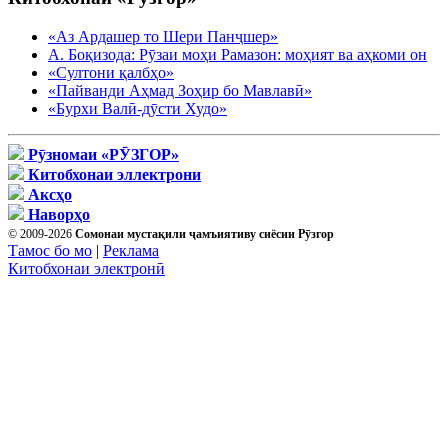
«Аз Ардашер то Шери Панҷшер»
А. Боқизода: Рӯзаи моҳи Рамазон: моҳият ва аҳкоми он
«Султони қалбҳо»
«Пайванди Аҳмад Зоҳир бо Мавлавӣ»
«Бурхи Валӣ-дӯсти Худо»
Рӯзномаи «РӮЗГОР»
Китобхонаи эллектрони
Аксҳо
Наворҳо
© 2009-2026
Сомонаи мустақили ҷамъиятиву сиёсии Рӯзгор
Тамос бо мо
|
Реклама
Китобхонаи электронӣ