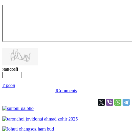
навсозӣ
Ирсол
JComments