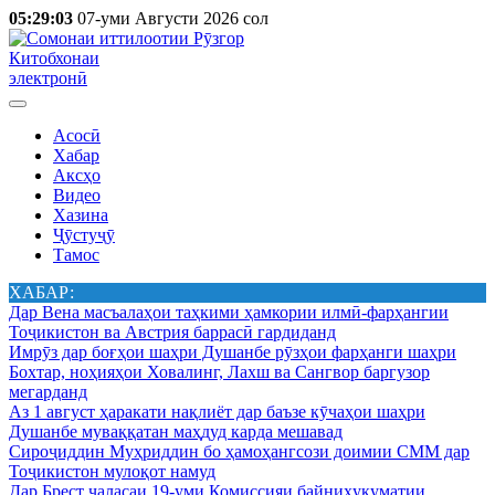
05:29:03
07-уми Августи 2026 сол
Китобхонаи
электронӣ
Асосӣ
Хабар
Аксҳо
Видео
Хазина
Ҷӯстуҷӯ
Тамос
ХАБАР:
Дар Вена масъалаҳои таҳкими ҳамкории илмӣ-фарҳангии
Тоҷикистон ва Австрия баррасӣ гардиданд
Имрӯз дар боғҳои шаҳри Душанбе рӯзҳои фарҳанги шаҳри
Бохтар, ноҳияҳои Ховалинг, Лахш ва Сангвор баргузор
мегарданд
Аз 1 август ҳаракати нақлиёт дар баъзе кӯчаҳои шаҳри
Душанбе муваққатан маҳдуд карда мешавад
Сироҷиддин Муҳриддин бо ҳамоҳангсози доимии СММ дар
Тоҷикистон мулоқот намуд
Дар Брест ҷаласаи 19-уми Комиссияи байниҳукуматии