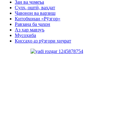
Зан ва ҷомеъа
Сулҳ, оштӣ, ваҳдат
Ҷавонон ва варзиш
Китобхонаи «Рӯзгор»
Равзана ба ҷахон
Аз ҳар мавзуъ
Мусоҳиба
Қиссаҳо аз рӯзгори ҳиҷрат