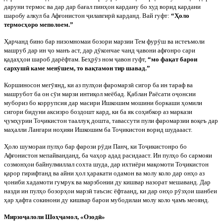
даруни термос ва дар дар бағал пинҳон кардану бо худ ворид кардани
шаробу алкул ба Афғонистон
ҷ
илавгир
ӣ
карданд. Вай гуфт:
“Ҳоло
термосҳоро меполоем.”
Ҳарчанд бино бар низомномаи бозори марзии Тем фур
ӯ
ш ва истеъмоли
машруб дар ин
ҷ
о манъ аст, дар д
ӯ
кончае чанд
ҷ
авони афғонро сари
қадаҳҳои шароб дарёфтам. Беҳр
ӯ
з ном
ҷ
авон гуфт,
“мо фақат барои
сархуш
ӣ
каме мен
ӯ
шем, то вақтамон тир шавад.”
Коршиносон мег
ӯ
янд, ки аз пулҳои фаромарз
ӣ
сигор ба ин тараф ва
машрубот ба он с
ӯ
и марзи интиқол меёбад. Қаблан Раёсати о
ҷ
онсии
мубориз бо коррупсия дар масири Ишкошим мошини боркаши ҳомили
сигори бидуни аксизро боздошт кард, ки ба як соҳибкор аз маркази
ҷ
умҳурии То
ҷ
икистон тааллуқ дошта, тавассути пули фаромарзии воқеъ дар
маҳалли Лангари ноҳияи Ишкошим ба То
ҷ
икистон ворид шудаааст.
Ҳоло шумораи пулҳо бар фарози р
ӯ
ди Пан
ҷ
, ки То
ҷ
икистонро бо
Афғонистон мепайванданд, ба чаҳор адад расидааст. Ин пулҳо бо сармояи
созмонҳои байнулмиллал сохта шуда, дар ихтиёри мақомоти То
ҷ
икистон
қарор гирифтанд ва айни ҳол ҳаракати одамон ва молу коло дар онҳо аз
ҷ
ониби хадамоти гумрук ва марзбонии ду кишвар назорат мешаванд. Дар
назди ин пулҳо бозорҳои марз
ӣ
таъсис ёфтаанд, ки дар онҳо р
ӯ
зҳои шанбеи
ҳар ҳафта сокинони ду кишвар барои мубодилаи молу коло
ҷ
амъ меоянд.
Мирзо
ҷ
алоли Шоҳ
ҷ
амол, «Озодӣ»