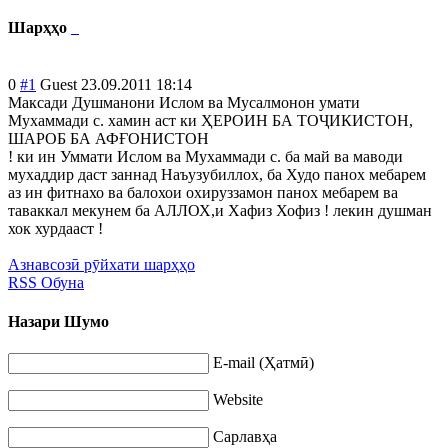
Шарҳҳо
0
#1
Guest
23.09.2011 18:14
Максади Душманони Ислом ва Мусалмонон умати
Мухаммади с. хамин аст ки ҲЕРОИН БА ТОҶИКИСТОН,
ШАРОБ БА АФҒОНИСТОН
! ки ин Уммати Ислом ва Мухаммади с. ба май ва маводи
мухаддир даст заннад Наъузубиллох, ба Худо панох мебарем
аз ин фитнахо ва балохои охируззамон панох мебарем ва
таваккал мекунем ба АЛЛОХ,и Хафиз Хофиз ! лекин душман
хок хурдааст !
Азнавсозӣ рӯйхати шарҳҳо
RSS Обуна
Назари Шумо
E-mail (Ҳатмӣ)
Website
Сарлавҳа