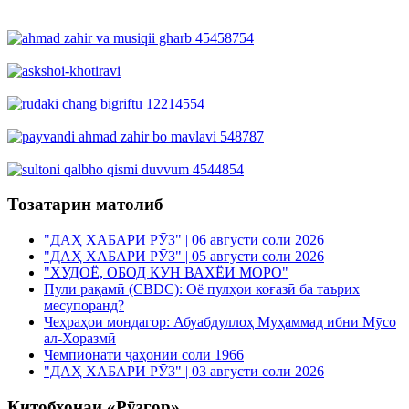
Тозатарин матолиб
"ДАҲ ХАБАРИ РӮЗ" | 06 августи соли 2026
"ДАҲ ХАБАРИ РӮЗ" | 05 августи соли 2026
"ХУДОЁ, ОБОД КУН ВАХЁИ МОРО"
Пули рақамӣ (CBDC): Оё пулҳои коғазӣ ба таърих
месупоранд?
Чеҳраҳои мондагор: Абуабдуллоҳ Муҳаммад ибни Мӯсо
ал-Хоразмӣ
Чемпионати ҷаҳонии соли 1966
"ДАҲ ХАБАРИ РӮЗ" | 03 августи соли 2026
Китобхонаи «Рӯзгор»