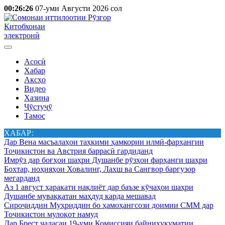
00:26:26
07-уми Августи 2026 сол
Китобхонаи
электронӣ
Асосӣ
Хабар
Аксҳо
Видео
Хазина
Ҷӯстуҷӯ
Тамос
ХАБАР:
Дар Вена масъалаҳои таҳкими ҳамкории илмӣ-фарҳангии
Тоҷикистон ва Австрия баррасӣ гардиданд
Имрӯз дар боғҳои шаҳри Душанбе рӯзҳои фарҳанги шаҳри
Бохтар, ноҳияҳои Ховалинг, Лахш ва Сангвор баргузор
мегарданд
Аз 1 август ҳаракати нақлиёт дар баъзе кӯчаҳои шаҳри
Душанбе муваққатан маҳдуд карда мешавад
Сироҷиддин Муҳриддин бо ҳамоҳангсози доимии СММ дар
Тоҷикистон мулоқот намуд
Дар Брест ҷаласаи 19-уми Комиссияи байниҳукуматии