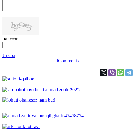
навсозӣ
Ирсол
JComments