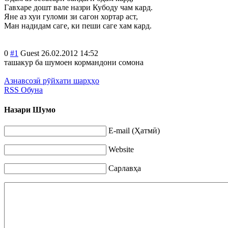
Гавхаре дошт вале назри Кубоду чам кард.
Яне аз хуи гуломи зи сагон хортар аст,
Ман надидам саге, ки пеши саге хам кард.
0
#1
Guest
26.02.2012 14:52
ташакур ба шумоен кормандони сомона
Азнавсозӣ рӯйхати шарҳҳо
RSS Обуна
Назари Шумо
E-mail (Ҳатмӣ)
Website
Сарлавҳа