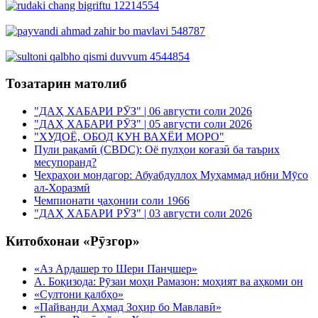
Тозатарин матолиб
"ДАҲ ХАБАРИ РӮЗ" | 06 августи соли 2026
"ДАҲ ХАБАРИ РӮЗ" | 05 августи соли 2026
"ХУДОЁ, ОБОД КУН ВАХЁИ МОРО"
Пули рақамӣ (CBDC): Оё пулҳои коғазӣ ба таърих
месупоранд?
Чеҳраҳои мондагор: Абуабдуллоҳ Муҳаммад ибни Мӯсо
ал-Хоразмӣ
Чемпионати ҷаҳонии соли 1966
"ДАҲ ХАБАРИ РӮЗ" | 03 августи соли 2026
Китобхонаи «Рӯзгор»
«Аз Ардашер то Шери Панҷшер»
А. Боқизода: Рӯзаи моҳи Рамазон: моҳият ва аҳкоми он
«Султони қалбҳо»
«Пайванди Аҳмад Зоҳир бо Мавлавӣ»