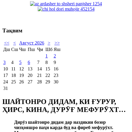
Тақвим
<<
<
Август 2026
>
>>
Дш
Сш
Чш
Пш
Ҷм
Шб
Яш
1
2
3
4
5
6
7
8
9
10
11
12
13
14
15
16
17
18
19
20
21
22
23
24
25
26
27
28
29
30
31
ШАЙТОНРО ДИДАМ, КИ ҒУРУР,
ҲИРС, КИНА, ДУРӮҒ МЕФУРӮХТ…
Дир
ӯ
з шайтонро дидам дар наздикии бозор
чизҳояшро паҳн карда буд ва фиреб мефур
ӯ
хт.