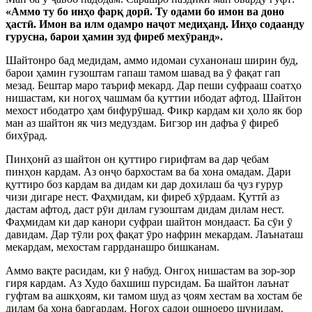
«Аммо ту бо инҳо фарқ дор
ӣ
. Ту одами бо имон ва доно
ҳаст
ӣ
. Имон ва илм одамро на
ҷ
от медиҳанд. Инҳо содаанду
гурусна, барои ҳамин зуд фиреб мех
ӯ
ранд».
Шайтонро бад медидам, аммо идомаи суханонаш ширин буд,
барои ҳамин гузоштам гапаш тамом шавад ва
ӯ
фақат гап
мезад. Бештар маро таъриф мекард. Дар пеши суфрааш соатҳо
нишастам, ки ногоҳ чашмам ба қуттии ибодат афтод. Шайтон
мехост ибодатро ҳам бифур
ӯ
шад. Фикр кардам ки ҳоло як бор
ман аз
шайтон як чиз медуздам. Бигзор ин дафъа
ӯ
фиреб
бих
ӯ
рад.
Пинҳон
ӣ
аз шайтон он қуттиро гирифтам ва дар
ҷ
ебам
пинҳон кардам. Аз он
ҷ
о бархостам ва ба хона омадам. Дари
қуттиро боз кардам ва дидам ки дар дохилаш ба
ҷ
уз ғурур
чизи дигаре нест. Фаҳмидам, ки фир
еб х
ӯ
рдаам. Қутт
ӣ
аз
дастам афтод, даст р
ӯ
и дилам гузоштам дидам дилам нест.
Фаҳмидам ки дар канори суфраи шайтон мондааст. Ба с
ӯ
и
ӯ
давидам. Дар т
ӯ
ли роҳ фақат
ӯ
ро нафрин мекардам. Лаънаташ
мекардам, мехостам гаррданашро бишканам.
Аммо вақте расидам, ки
ӯ
набуд. Онгоҳ нишастам ва зор-зор
гиря кардам. Аз Худо бахшиш пурсидам. Ба шайтон лаънат
гуфтам ва ашкҳоям, ки тамом шуд аз
ҷ
оям хестам ва хостам бе
дилам ба хона баргардам. Ногоҳ садои ошноеро шунидам.