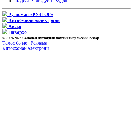
«Бурхи Валӣ-дӯсти Худо»
Рӯзномаи «РӮЗГОР»
Китобхонаи эллектрони
Аксҳо
Наворҳо
© 2009-2026
Сомонаи мустақили ҷамъиятиву сиёсии Рӯзгор
Тамос бо мо
|
Реклама
Китобхонаи электронӣ