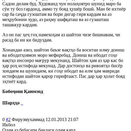
Садои дилам буд. Худованд чун нолаҳоятро шунид маро б
а
с
ӯ
и ту боз гардонд, аммо ту бояд ҳушёр бош
ӣ
. Ман бе ихтиёр
сар ба са
ҷ
да гузоштам ва бори дигар гиря кардам ва аз
меҳрубонии худо, аз раҳму шафқаташ ва аз гузашташ
ташаккур кардам.
Аз он пас ҳе
ҷ
гоҳ намехоҳам аз шайтон чизе бишнавам, чи
расад ба ин ки би
дуздам.
Хонандаи азиз, шайтон баъзе вақтҳо ба воситаи илму дониш
ва ибодатҳоямон моро мефиребад. Дониш ва ибодат гоҳе
вақтҳо инсонро мағрур мекунанд. Шайтон ҳам аз ҳар кас бо
ҳар роҳ истифода мекунад. Дар достонҳо ва ривоятҳо бисёр
хондаем ва шунидаем, ки гоҳе ибодат ва илм ҳам мавриди
истифодаи шайтон қарор гирифтааст. Пас дар ҳар ҳолат бояд
эҳтиёт кард.
Бобо
ҷ
они Қаюмзод
Шарҳҳо
0
#2
Фирузмухаммад
12.01.2013 21:07
Икбол
Одам аз бебасари бандаги одам кард,