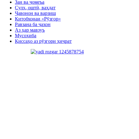
Зан ва ҷомеъа
Сулҳ, оштӣ, ваҳдат
Ҷавонон ва варзиш
Китобхонаи «Рӯзгор»
Равзана ба ҷахон
Аз ҳар мавзуъ
Мусоҳиба
Қиссаҳо аз рӯзгори ҳиҷрат