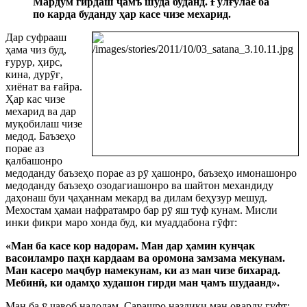
Мардум гирдаш
ҷ
амъ шуда буданд. Ғулғулае ба
по карда буданду ҳар касе чизе мехарид.
Дар суфрааш
ҳама чиз буд,
ғурур, ҳирс,
кина, дур
ӯ
ғ,
хиёнат ва ғайра.
Ҳар кас чизе
мехари
д ва дар
муқобилаш чизе
медод. Баъзеҳо
порае аз
қалбашонро
медоданду баъзеҳо порае аз р
ӯ
ҳашонро, баъзеҳо имонашонро
медоданду баъзеҳо озодагиашонро ва шайтон механдиду
даҳонаш буи
ҷ
аҳаннам мекард ва дилам беҳузур мешуд.
Мехостам ҳамаи нафратамро бар р
ӯ
яш
туф кунам. Мисли
инки фикри маро хонда буд, ки муаддабона г
ӯ
фт:
«Ман ба касе кор надорам. Ман дар ҳамин кун
ҷ
ак
васоиламро паҳн кардаам ва оромона замзама мекунам.
Ман касеро ма
ҷ
бур намекунам, ки аз ман чизе бихарад.
Мебин
ӣ
, ки одамҳо худашон гирди ман
ҷ
а
мъ шудаанд».
Ман ба
ӯ
ҷ
авоб надодам. Сарашро наздики ман оварду гуфт: