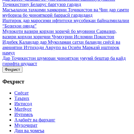
Тоҷикистону Беларус баргузор гардид
Масъалаҳои таҳкими ҳамкории Тоҷикистон ва Чин дар самти
мубориза бо ҷинояткорӣ баррасӣ гардиданд
Иштирок дар маросими ифтитоҳи мусобиқаи байналмилалии
“Бозиҳои оянда”
Мулоқоти вазири корҳои хориҷӣ бо муовини Сарвазир,
вазири корҳои хориҷии Ҷумҳурии Исломии Покистон
Идибек Қаландар дар Муколамаи сатҳи баланди сиёсӣ ва
амниятии Иттиҳоди Аврупо ва Осиёи Марказӣ иштирок
намуд
Дар Тоҷикистон шумораи ҷиноятҳои умумӣ бештар ба қайд
гирифта шудааст
Феҳрист
Феҳрист
Сиёсат
Таърих
Иқтисод
Матбуот
Иҷтимоъ
Адабиёт ва фарҳанг
Муҳоҷират
Дин ва ҷомеъа