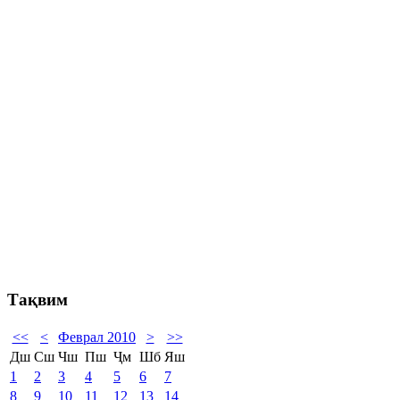
Тақвим
<<
<
Феврал 2010
>
>>
Дш
Сш
Чш
Пш
Ҷм
Шб
Яш
1
2
3
4
5
6
7
8
9
10
11
12
13
14