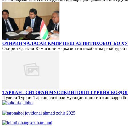
ОХИРИН ҶАЛАСАИ КМИР ПЕШ АЗ ИНТИХОБОТ БО ҲУ
Охирин ҷаласаи Камисюни марказии интихобот ва раъйпурсӣ пе
ТАРКАН - СИТОРАИ МУСИҚИИ ПОПИ ТУРКИЯ БОЗД
Пулиси Туркия Таркан, ситораи мусиқии попи ин кишварро бозд