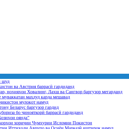
ӣ шуд
истон ва Австрия баррасӣ гардиданд
ар, ноҳияҳои Ховалинг, Лахш ва Сангвор баргузор мегарданд
е муваққатан маҳдуд карда мешавад
икистон мулоқот намуд
ону Беларус баргузор гардид
бориза бо ҷинояткорӣ баррасӣ гардиданд
озиҳои оянда”
и корҳои хориҷии Ҷумҳурии Исломии Покистон
иятии Иттиҳоди Аврупо ва Осиёи Марказӣ иштирок намуд