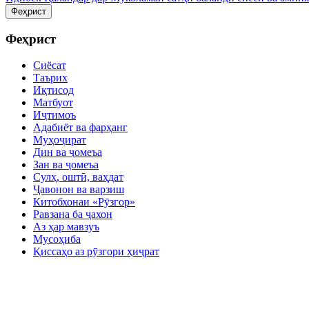
Феҳрист
Феҳрист
Сиёсат
Таърих
Иқтисод
Матбуот
Иҷтимоъ
Адабиёт ва фарҳанг
Муҳоҷират
Дин ва ҷомеъа
Зан ва ҷомеъа
Сулҳ, оштӣ, ваҳдат
Ҷавонон ва варзиш
Китобхонаи «Рӯзгор»
Равзана ба ҷахон
Аз ҳар мавзуъ
Мусоҳиба
Қиссаҳо аз рӯзгори ҳиҷрат