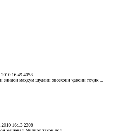
.2010 16:49
4058
ли зиндон маҳкум шудани овозхони ҷавони тоҷик ...
.2010 16:13
2308
вон мешавад, Чилиро такон дод.