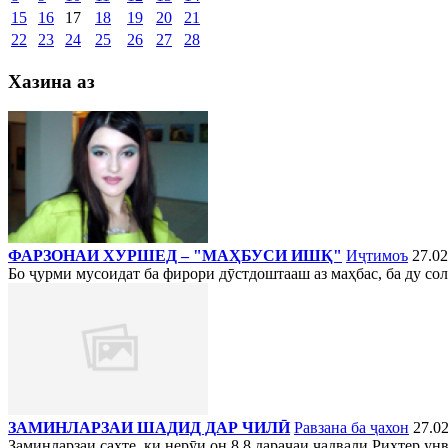
15
16
17
18
19
20
21
22
23
24
25
26
27
28
Хазина аз
ФАРЗОНАИ ХУРШЕД – "МАҲБУСИ ИШҚ"
Иҷтимоъ
27.02
Бо ҷурми мусоидат ба фирори дӯстдоштааш аз маҳбас, ба ду со
ЗАМИНЛАРЗАИ ШАДИД ДАР ЧИЛӢ
Равзана ба ҷахон
27.02
Заминларзаи сахте, ки нерӯи он 8,8 дараҷаи ҷадвали Рихтер ун