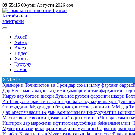
09:55:15
09-уми Августи 2026 сол
Китобхонаи
электронӣ
Асосӣ
Хабар
Аксҳо
Видео
Хазина
Ҷӯстуҷӯ
Тамос
ХАБАР:
Ҳамкории Тоҷикистон ва Эрон дар соҳаи илму фарҳанг баррас
Дар Вена масъалаҳои таҳкими ҳамкории илмӣ-фарҳангии Тоҷик
Имрӯз дар боғҳои шаҳри Душанбе рӯзҳои фарҳанги шаҳри Бохт
Аз 1 август ҳаракати нақлиёт дар баъзе кӯчаҳои шаҳри Душанб
Сироҷиддин Муҳриддин бо ҳамоҳангсози доимии СММ дар Тоҷ
Дар Брест ҷаласаи 19-уми Комиссияи байниҳукуматии Тоҷикист
Масъалаҳои таҳкими ҳамкории Тоҷикистон ва Чин дар самти му
Иштирок дар маросими ифтитоҳи мусобиқаи байналмилалии “Б
Мулоқоти вазири корҳои хориҷӣ бо муовини Сарвазир, вазир
Идибек Қаландар дар Муколамаи сатҳи баланди сиёсӣ ва амн