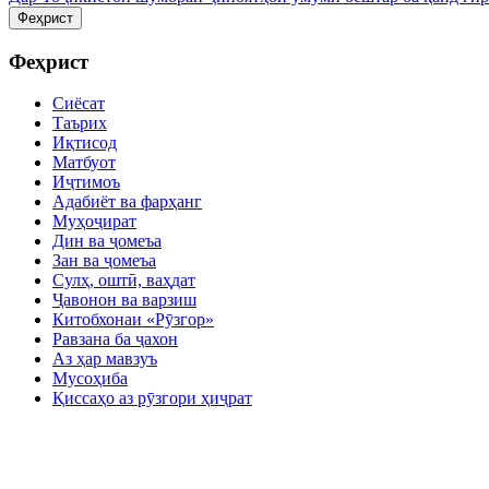
Феҳрист
Феҳрист
Сиёсат
Таърих
Иқтисод
Матбуот
Иҷтимоъ
Адабиёт ва фарҳанг
Муҳоҷират
Дин ва ҷомеъа
Зан ва ҷомеъа
Сулҳ, оштӣ, ваҳдат
Ҷавонон ва варзиш
Китобхонаи «Рӯзгор»
Равзана ба ҷахон
Аз ҳар мавзуъ
Мусоҳиба
Қиссаҳо аз рӯзгори ҳиҷрат