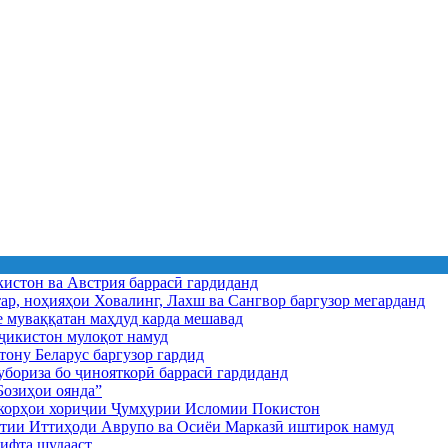
истон ва Австрия баррасӣ гардиданд
ар, ноҳияҳои Ховалинг, Лахш ва Сангвор баргузор мегарданд
е муваққатан маҳдуд карда мешавад
икистон мулоқот намуд
ону Беларус баргузор гардид
бориза бо ҷинояткорӣ баррасӣ гардиданд
озиҳои оянда”
и корҳои хориҷии Ҷумҳурии Исломии Покистон
иятии Иттиҳоди Аврупо ва Осиёи Марказӣ иштирок намуд
ифта шудааст