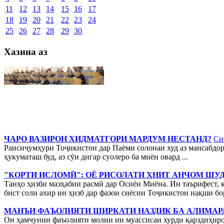
11
12
13
14
15
16
17
18
19
20
21
22
23
24
25
26
27
28
29
30
Хазина аз
ЧАРО ВАЗИРОН ХИДМАТГОРИ МАРДУМ НЕСТАНД?
Си
Раисиҷумҳури Тоҷикистон дар Паёми солонаи худ аз мансабдоро
ҳукуматаш буд, аз сӯи дигар суолеро ба миён овард ...
"КОРТИ ИСЛОМӢ": ОЁ РИСОЛАТИ ҲНИТ АНҶОМ ШУ
Танҳо ҳизби мазҳабии расмӣ дар Осиёи Миёна. Ин таърифест, 
бист соли ахир ин ҳизб дар фазои сиёсии Тоҷикистон нақши бор
МАНЪИ ФАЪОЛИЯТИ ШИРКАТИ НАЗДИК БА АЛИМАР
Он ҳамчунин фаъолияти молии ин муассисаи хурди қарздиҳиро 