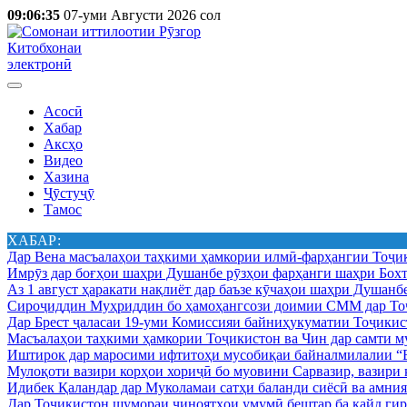
09:06:35
07-уми Августи 2026 сол
Китобхонаи
электронӣ
Асосӣ
Хабар
Аксҳо
Видео
Хазина
Ҷӯстуҷӯ
Тамос
ХАБАР:
Дар Вена масъалаҳои таҳкими ҳамкории илмӣ-фарҳангии Тоҷик
Имрӯз дар боғҳои шаҳри Душанбе рӯзҳои фарҳанги шаҳри Бохт
Аз 1 август ҳаракати нақлиёт дар баъзе кӯчаҳои шаҳри Душанб
Сироҷиддин Муҳриддин бо ҳамоҳангсози доимии СММ дар Тоҷ
Дар Брест ҷаласаи 19-уми Комиссияи байниҳукуматии Тоҷикист
Масъалаҳои таҳкими ҳамкории Тоҷикистон ва Чин дар самти му
Иштирок дар маросими ифтитоҳи мусобиқаи байналмилалии “Б
Мулоқоти вазири корҳои хориҷӣ бо муовини Сарвазир, вазир
Идибек Қаландар дар Муколамаи сатҳи баланди сиёсӣ ва амн
Дар Тоҷикистон шумораи ҷиноятҳои умумӣ бештар ба қайд гир