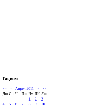
Тақвим
<<
<
Апрел 2011
>
>>
Дш
Сш
Чш
Пш
Ҷм
Шб
Яш
1
2
3
4
5
6
7
8
9
10