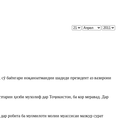
як сӯ баёнгари ноқаноатмандии шадиди президент аз вазирони
тарин ҳизби мухолиф дар Тоҷикистон, ба кор меравад. Дар
 дар робита ба муомилоти молии муассисаи мазкур сурат