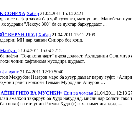
ЯК СОНЕҲА
Хабар
21.04.2011 15:14
2421
, ки се нафар захмӣ бар ҷой гузошта, мазнун аст. Манобеъи пул
 худрави "Лексус 300" ба се духтар бархӯрдааст ...
ЗӢ” БЕРУН ШУД
Хабар
21.04.2011 15:12
2109
даврии МН дар ҳавзаи Синоро боз хонд.
Матбуот
21.04.2011 15:04
2215
а нафъи “Тоҷикстандарт” иҷоза додааст. Аҳлиддини Салимпур а
тгоҳи чопии ҳафтанома мусодира шудааст.
а фарҳанг
21.04.2011 12:19
5040
стод Меҳрубон Назаров маро ба ҳузур даъват карду гуфт: «Алир
 меҳмони раиси колхози Телман Муродалӣ Ашуров …
АЁНИ ҒИНО ВА МУСИҚӢ»
Дин ва ҷомеъа
21.04.2011 12:13
2
лаи амалҳои тақарруб ба Худо набуданд, мисли дар ҳолати такя т
ар онҳо) ва инчунин Расули Худо (с) сахт намеписандид ....