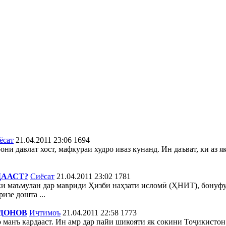
ёсат
21.04.2011 23:06
1694
ни давлат хост, мафкураи худро иваз кунанд. Ин даъват, ки аз 
ДААСТ?
Сиёсат
21.04.2011 23:02
1781
ки маъмулан дар мавриди Ҳизби наҳзати исломӣ (ҲНИТ), бонуфуз
изе дошта ...
ДОНОВ
Иҷтимоъ
21.04.2011 22:58
1773
манъ кардааст. Ин амр дар пайи шикояти як сокини Тоҷикистон