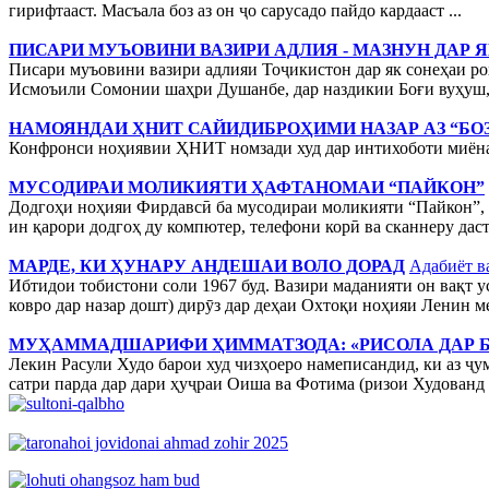
гирифтааст. Масъала боз аз он ҷо сарусадо пайдо кардааст ...
ПИСАРИ МУЪОВИНИ ВАЗИРИ АДЛИЯ - МАЗНУН ДАР 
Писари муъовини вазири адлияи Тоҷикистон дар як сонеҳаи роҳ
Исмоъили Сомонии шаҳри Душанбе, дар наздикии Боғи вуҳуш, як
НАМОЯНДАИ ҲНИТ САЙИДИБРОҲИМИ НАЗАР АЗ “БО
Конфронси ноҳиявии ҲНИТ номзади худ дар интихоботи миёна
МУСОДИРАИ МОЛИКИЯТИ ҲАФТАНОМАИ “ПАЙКОН”
Додгоҳи ноҳияи Фирдавсӣ ба мусодираи моликияти “Пайкон”, б
ин қарори додгоҳ ду компютер, телефони корӣ ва сканнеру дас
МАРДЕ, КИ ҲУНАРУ АНДЕШАИ ВОЛО ДОРАД
Адабиёт в
Ибтидои тобистони соли 1967 буд. Вазири маданияти он вақт у
ковро дар назар дошт) дирӯз дар деҳаи Охтоқи ноҳияи Ленин
МУҲАММАДШАРИФИ ҲИММАТЗОДА: «РИСОЛА ДАР Б
Лекин Расули Худо барои худ чизҳоеро намеписандид, ки аз ҷум
сатри парда дар дари ҳуҷраи Оиша ва Фотима (ризои Худованд б