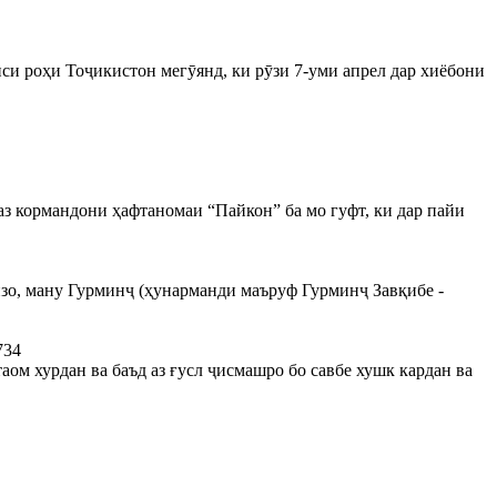
иси роҳи Тоҷикистон мегӯянд, ки рӯзи 7-уми апрел дар хиёбони
з кормандони ҳафтаномаи “Пайкон” ба мо гуфт, ки дар пайи
изо, ману Гурминҷ (ҳунарманди маъруф Гурминҷ Завқибе -
734
аом хурдан ва баъд аз ғусл ҷисмашро бо савбе хушк кардан ва