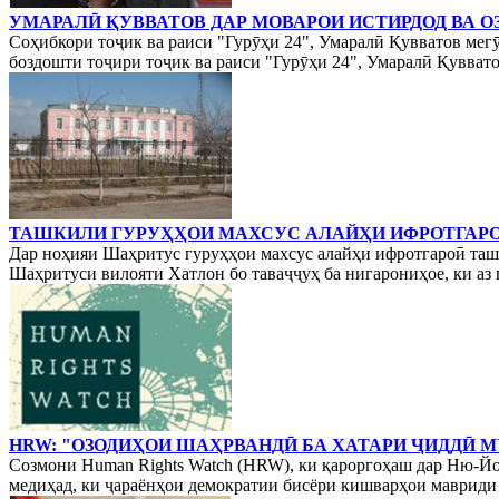
УМАРАЛӢ ҚУВВАТОВ ДАР МОВАРОИ ИСТИРДОД ВА О
Соҳибкори тоҷик ва раиси "Гурӯҳи 24", Умаралӣ Қувватов мег
боздошти тоҷири тоҷик ва раиси "Гурӯҳи 24", Умаралӣ Қувватов
ТАШКИЛИ ГУРУҲҲОИ МАХСУС АЛАЙҲИ ИФРОТГАР
Дар ноҳияи Шаҳритус гуруҳҳои махсус алайҳи ифротгароӣ ташк
Шаҳритуси вилояти Хатлон бо таваҷҷуҳ ба нигарониҳое, ки аз г
HRW: "ОЗОДИҲОИ ШАҲРВАНДӢ БА ХАТАРИ ҶИДДӢ 
Созмони Human Rights Watch (HRW), ки қароргоҳаш дар Ню-Йор
медиҳад, ки ҷараёнҳои демократии бисёри кишварҳои мавриди т