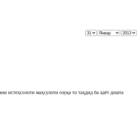
ни истеҳсолоти маҳсулоти озуқа то таҳдид ба ҳаёт дошта