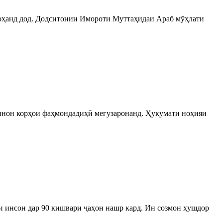
ахоҳанд дод. Додситонии Имороти Муттаҳидаи Араб мӯҳлати
кинон корҳои фаҳмондадиҳӣ мегузаронанд. Ҳукумати ноҳияи
и инсон дар 90 кишвари ҷаҳон нашр кард. Ин созмон ҳушдор