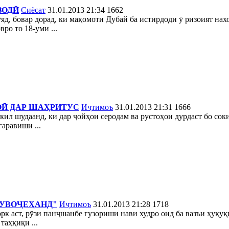
ЗОДӢ
Сиёсат
31.01.2013 21:34
1662
ӯяд, бовар дорад, ки мақомоти Дубай ба истирдоди ӯ ризоият н
ро то 18-уми ...
ОӢ ДАР ШАҲРИТУС
Иҷтимоъ
31.01.2013 21:31
1666
ил шудаанд, ки дар ҷойҳои серодам ва рустоҳои дурдаст бо со
аравиши ...
МУВОҶЕҲАНД"
Иҷтимоъ
31.01.2013 21:28
1718
к аст, рӯзи панҷшанбе гузориши нави худро оид ба вазъи ҳуқуқ
аҳқиқи ...