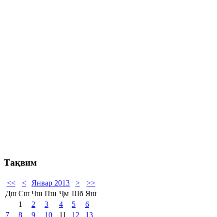
Тақвим
<<
<
Январ 2013
>
>>
Дш
Сш
Чш
Пш
Ҷм
Шб
Яш
1
2
3
4
5
6
7
8
9
10
11
12
13