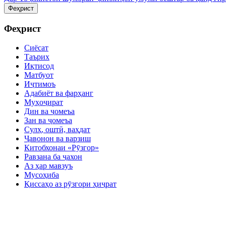
Феҳрист
Феҳрист
Сиёсат
Таърих
Иқтисод
Матбуот
Иҷтимоъ
Адабиёт ва фарҳанг
Муҳоҷират
Дин ва ҷомеъа
Зан ва ҷомеъа
Сулҳ, оштӣ, ваҳдат
Ҷавонон ва варзиш
Китобхонаи «Рӯзгор»
Равзана ба ҷахон
Аз ҳар мавзуъ
Мусоҳиба
Қиссаҳо аз рӯзгори ҳиҷрат