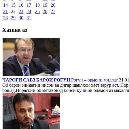
14
15
16
17
18
19
20
21
22
23
24
25
26
27
28
29
30
31
Хазина аз
ЧАРОҒИ САБЗ БАРОИ РОҒУН
Роғун – ормони миллат
31.01
Об барои зиндагии инсон ва дигар шаклҳои ҳаёт зарур аст. Нор
бошад.Норасоии об метавонад боиси кӯчиши одамон аз маҳалли 