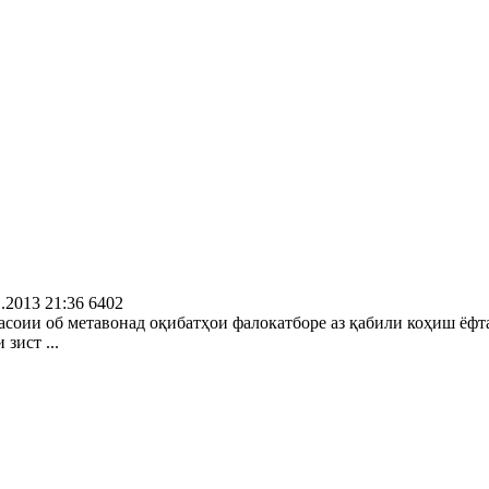
.2013 21:36
6402
асоии об метавонад оқибатҳои фалокатборе аз қабили коҳиш ёфта
зист ...