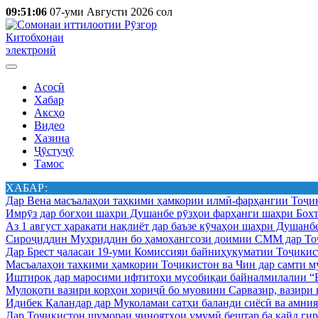
09:51:06
07-уми Августи 2026 сол
Китобхонаи
электронӣ
Асосӣ
Хабар
Аксҳо
Видео
Хазина
Ҷӯстуҷӯ
Тамос
ХАБАР:
Дар Вена масъалаҳои таҳкими ҳамкории илмӣ-фарҳангии Тоҷик
Имрӯз дар боғҳои шаҳри Душанбе рӯзҳои фарҳанги шаҳри Бохт
Аз 1 август ҳаракати нақлиёт дар баъзе кӯчаҳои шаҳри Душанб
Сироҷиддин Муҳриддин бо ҳамоҳангсози доимии СММ дар Тоҷ
Дар Брест ҷаласаи 19-уми Комиссияи байниҳукуматии Тоҷикист
Масъалаҳои таҳкими ҳамкории Тоҷикистон ва Чин дар самти му
Иштирок дар маросими ифтитоҳи мусобиқаи байналмилалии “Б
Мулоқоти вазири корҳои хориҷӣ бо муовини Сарвазир, вазир
Идибек Қаландар дар Муколамаи сатҳи баланди сиёсӣ ва амн
Дар Тоҷикистон шумораи ҷиноятҳои умумӣ бештар ба қайд гир