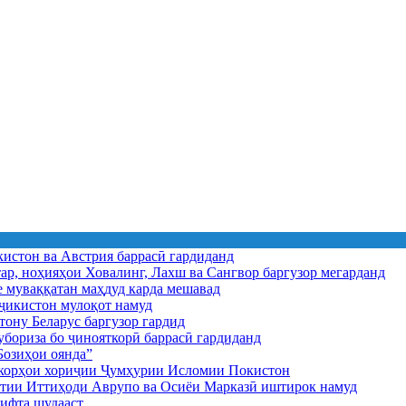
истон ва Австрия баррасӣ гардиданд
ар, ноҳияҳои Ховалинг, Лахш ва Сангвор баргузор мегарданд
е муваққатан маҳдуд карда мешавад
икистон мулоқот намуд
ону Беларус баргузор гардид
бориза бо ҷинояткорӣ баррасӣ гардиданд
озиҳои оянда”
и корҳои хориҷии Ҷумҳурии Исломии Покистон
иятии Иттиҳоди Аврупо ва Осиёи Марказӣ иштирок намуд
ифта шудааст