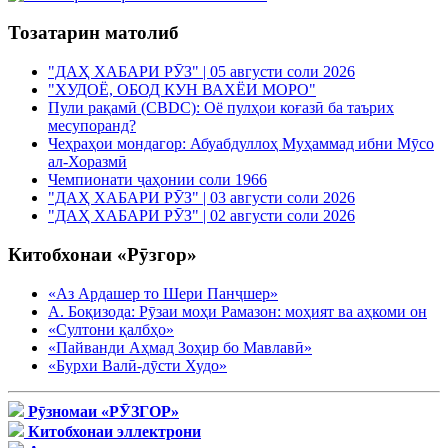
Тозатарин матолиб
"ДАҲ ХАБАРИ РӮЗ" | 05 августи соли 2026
"ХУДОЁ, ОБОД КУН ВАХЁИ МОРО"
Пули рақамӣ (CBDC): Оё пулҳои коғазӣ ба таърих
месупоранд?
Чеҳраҳои мондагор: Абуабдуллоҳ Муҳаммад ибни Мӯсо
ал-Хоразмӣ
Чемпионати ҷаҳонии соли 1966
"ДАҲ ХАБАРИ РӮЗ" | 03 августи соли 2026
"ДАҲ ХАБАРИ РӮЗ" | 02 августи соли 2026
Китобхонаи «Рӯзгор»
«Аз Ардашер то Шери Панҷшер»
А. Боқизода: Рӯзаи моҳи Рамазон: моҳият ва аҳкоми он
«Султони қалбҳо»
«Пайванди Аҳмад Зоҳир бо Мавлавӣ»
«Бурхи Валӣ-дӯсти Худо»
Рӯзномаи «РӮЗГОР»
Китобхонаи эллектрони