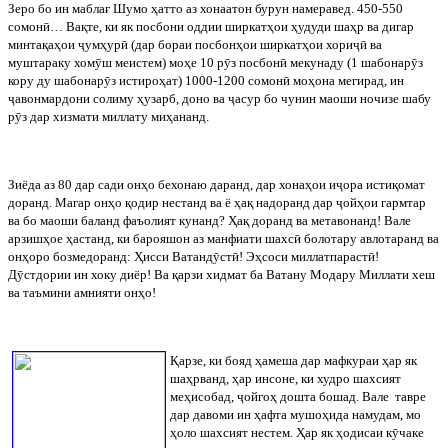
Зеро бо ин маблағ Шумо ҳатто аз хонаатон бурун намеравед. 450-550
сомон
ӣ
… Вақте, ки як посбони оддии ширкатҳои ҳудуди шаҳр ва дигар
минтақаҳои
ҷ
умҳур
ӣ
(дар бораи посбонҳои ширкатҳои хори
ҷ
ӣ
ва
муштараку хом
ӯ
ш меистем) моҳе 10 р
ӯ
з посбон
ӣ
мекунаду (1 шабонар
ӯ
з
кору ду шабонар
ӯ
з истироҳат) 1000-1200 сомон
ӣ
моҳона мегирад, ин
ҷ
авонмардони солиму ҳузарб, доно ва
ҷ
асур бо чунин маоши ночизе шабу
р
ӯ
з дар хизмати миллату миҳананд.
Зиёда
аз
80
дар
сади
онҳо
бехонаю
даранд
,
дар
хонаҳои
и
ҷ
ора
истиқомат
доранд
.
Магар онҳо қодир нестанд ва ё ҳақ надоранд дар
ҷ
ойҳои гармтар
ва бо маоши баланд фаъолият кунанд? Ҳақ доранд ва метавонанд! Вале
арзишҳое ҳастанд, ки барояшон аз манфиати шахс
ӣ
болотару авлотаранд ва
онҳоро бозмедоранд: Ҳисси Ватанд
ӯ
ст
ӣ
! Эҳсоси миллатпараст
ӣ
!
Д
ӯ
стдории ин хоку диёр! Ва қарзи хидмат ба Ватану Модару Миллати хеш
ва таъмини амнияти онҳо!
Қарзе
,
ки
бояд
ҳамеша
дар
мафкураи
ҳар
як
шаҳрванд
,
ҳар
инсоне
,
ки
худро
шахсият
меҳисобад
,
ҷ
ойгоҳ
дошта
бошад
.
Вале
тавре
дар давоми ин ҳафта мушоҳида намудам, мо
ҳоло шахсият нестем. Ҳар як ҳодисаи к
ӯ
чаке