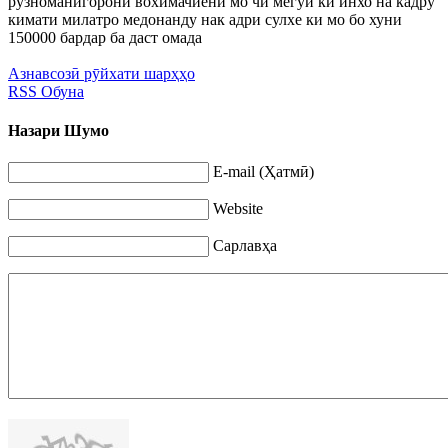
рузноманигорони вохимачиёни мо чи мегуи ки инхо на кадру
кимати милатро медонанду нак адри сулхе ки мо бо хуни
150000 бардар ба даст омада
Азнавсозӣ рӯйхати шарҳҳо
RSS Обуна
Назари Шумо
E-mail (Ҳатмӣ)
Website
Сарлавҳа