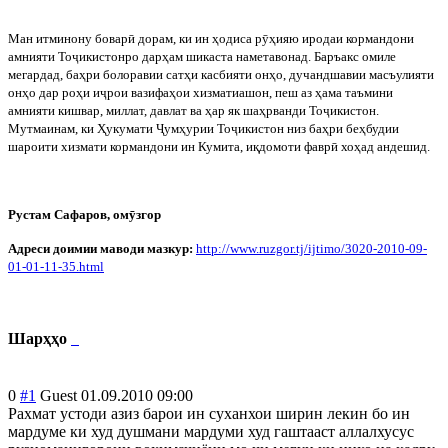
Ман итминону бовар
ӣ
дорам, ки ин ҳодиса р
ӯ
ҳияю иродаи кормандони
амнияти То
ҷ
икистонро дарҳам шикаста наметавонад. Баръакс омиле
мегардад, баҳри болоравии сатҳи касбияти онҳо, дучандшавии масъулияти
онҳо дар роҳи и
ҷ
рои вазифаҳои хизматиашон, пеш аз ҳама таъмини
амнияти кишвар, миллат, давлат ва ҳар як шаҳрванди То
ҷ
икистон.
Мутмаинам, ки Ҳукумати
Ҷ
умҳурии То
ҷ
икистон низ баҳри беҳбудии
шароити хизмати кормандони ин Кумита, иқдомоти фавр
ӣ
хоҳад андешид.
Рустам Сафаров, ом
ӯ
згор
Адреси доимии маводи мазкур:
http
://
www
.
ruzgor
.
tj
/
ijtimo
/3020-2010-09-
01-01-11-35.
html
Шарҳҳо
0
#1
Guest
01.09.2010 09:00
Рахмат устоди азиз барои ин суханхои ширин лекин бо ин
мардуме ки худ душмани мардуми худ гаштааст аллалхусус