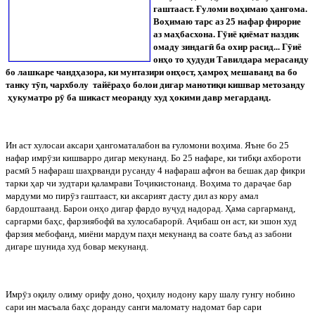
гаштааст. Ғуломи воҳимаю ҳангома.
Воҳимаю тарс аз 25 нафар фирорие
аз маҳбасхона. Г
ӯ
иё қиёмат наздик
омаду зиндаг
ӣ
ба охир расид... Г
ӯ
иё
онҳо то ҳудуди Тавилдара мерасанду
бо лашкаре чандҳазора, ки мунтазири онҳост, ҳамроҳ мешаванд ва бо
танку т
ӯ
п, чархболу
тайёраҳо болои дигар манотиқи кишвар метозанду
ҳукуматро р
ӯ
ба шикаст меоранду худ ҳокими давр мегарданд.
Ин аст хулосаи аксари ҳангоматалабон ва ғуломони воҳима. Яъне
бо
25
нафар
имр
ӯ
зи
кишварро
дигар
мекунанд
.
Бо 25 нафаре, ки тибқи ахбороти
расм
ӣ
5 нафараш шаҳрванди русанду 4 нафараш афғон ва бешак дар фикри
тарки ҳар чи зудтари қаламрави То
ҷ
икистонанд. Воҳима то дара
ҷ
ае бар
мардуми мо пир
ӯ
з гаштааст, ки аксарият дасту дил аз кору амал
бардоштаанд. Барои онҳо дигар фардо ву
ҷ
уд надорад. Ҳама саргарманд,
саргарми баҳс, фарзиябоф
ӣ
ва хулосабарор
ӣ
. А
ҷ
ибаш он аст, ки эшон худ
фарзия мебофанд, миёни мардум паҳн мекунанд ва соате баъд аз забони
дигаре шунида худ бовар мекунанд.
Имр
ӯ
з
оқилу
олиму
орифу
доно
,
ҷ
оҳилу
нодону
кару
шалу
гунгу
нобино
сари
ин
масъала
баҳс
доранду
санги
маломату
надомат
бар
сари