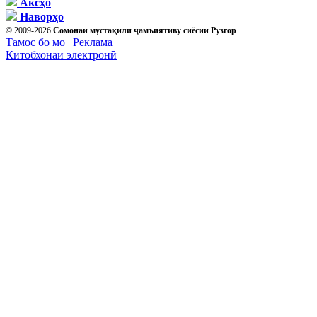
Аксҳо
Наворҳо
© 2009-2026
Сомонаи мустақили ҷамъиятиву сиёсии Рӯзгор
Тамос бо мо
|
Реклама
Китобхонаи электронӣ