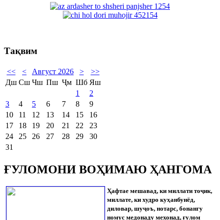
Тақвим
<<
<
Август 2026
>
>>
Дш
Сш
Чш
Пш
Ҷм
Шб
Яш
1
2
3
4
5
6
7
8
9
10
11
12
13
14
15
16
17
18
19
20
21
22
23
24
25
26
27
28
29
30
31
ҒУЛОМОНИ ВОҲИМАЮ ҲАНГОМА
Ҳафтае мешавад, ки миллати то
ҷ
ик,
миллате, ки худро куҳанбунёд,
диловар, шу
ҷ
оъ, нотарс, бонангу
номус медонаду мехонад, ғулом