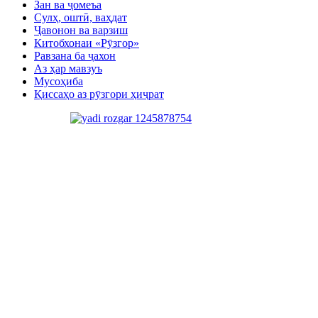
Зан ва ҷомеъа
Сулҳ, оштӣ, ваҳдат
Ҷавонон ва варзиш
Китобхонаи «Рӯзгор»
Равзана ба ҷахон
Аз ҳар мавзуъ
Мусоҳиба
Қиссаҳо аз рӯзгори ҳиҷрат