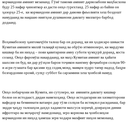
кормандони
амният
мезананд
.
Г
ӯ
иё тамоми амният дарвозабони маҳбасхона
буду 25 нафар
ҷ
инояткор аз дасти онҳо гурехтанд. 25 нафар аз байни он
ҳазорҳо 25-е,
ки кормандони амният дар давоми фаъолияти хеш боздошт
намудаанд ва нақшаю ниятҳои душманони давлату миллатро барбод
додаанд.
Воҳимабозону
ҳангома
ҷ
ӯ
ён
талош
бар
он
доранд
,
ки
ин
ҳодисаро
шикасти
Кумитаи
амнияти
милл
ӣ
талаққ
ӣ
кунанд
ва
обр
ӯ
ю
итминонеро
,
ки
мардуми
кишвар
ба
ин
ниҳод
–
пояи
қавитарини
амну
суботи
ҷ
умҳур
ӣ
доранд
,
коста
созанд
.
Онҳо фаром
ӯ
ш накардаанд, ки маҳз Кумитаи амният ва ҳайати
шахсии он буд, ки дар р
ӯ
зҳои барои то
ҷ
икон нангину фо
ҷ
иабори солҳои 90-
и асри гузашта бар қасами худ содиқ монд, мавқеи худро тағир надод, баҳри
бозгардонии ором
ӣ
, сулҳу суббот ба сарзамини хеш
ҷ
онбоз
ӣ
намуд.
Онҳо побар
ҷ
оии ин Кумита, ин сутунеро, ки
амнияти давлату кишвар
болои он истодааст, дидан намехоҳанд. Онҳо истодагарии ин хизматгорони
вафодор ва беминнати ватанро дар т
ӯ
ли солҳои ба истиқлол расиданаш, бар
зидди
ҷ
аҳду талошҳои даҳҳо хадамоти махсуси хори
ҷ
ӣ
, доираҳои динии
ифротгаро ва мо
ҷ
аро
ҷ
ӯ
намедонанд, зеро корнома ва
ҷ
онбозиҳои
кормандони ин ниҳод ҳамеша зери чодари махфият ниҳон мемонанд.