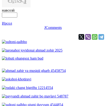
навсозӣ
Ирсол
JComments