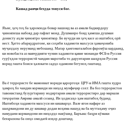
Кашад ран
ҷ
и беҳуда товуси боғ.
Яъне, ҳе
ҷ
гоҳ ба ҳаромзода бовар нашояд ва аз амали бадкирдору
ҷ
инояпеша набояд дар ғафлат монд. Душманро бояд ҳамеша душман
донисту аҳли
ҷ
иноятро
ҷ
инояткор. Бо ву
ҷ
уди ин ҳе
ҷ
касе аз иштибоҳ ор
ӣ
нест. Ҳатто абарқудратоне, ки соҳиби хадамоти махсуси ҳама
ҷ
ониба
му
ҷ
аҳҳазу неруманд мебошанд. Магар ҳангоматалабон фаром
ӯ
ш кардаанд,
ки новобаста аз мав
ҷ
удияти чунин хадамоти қавие монанди ФСБ-и Руссия
гур
ӯ
ҳҳои террорист
ӣ
чандин маротиба то дарунтарин шаҳрҳои Руссия
ворид гашта боиси ҳалокати садҳо одамони бегуноҳ гаштанд.
Ва
ё
террористе
бе
мамониат
вориди
қароргоҳи
ЦРУ
-
и
ИМА
гашта
худро
ҳамроҳ
бо
чандин
корманди
ин
ниҳод
мунфа
ҷ
ир
сохт
.
Ва боз террористон
тавонистанд бузургтарину нодиртарин амали террористиро дар маркази
ти
ҷ
оратии Амрико амал
ӣ
созанд. Ин ҳодисаҳо ҳам иштибоҳ буданд.
Иштибоҳи хадамоти махсуси ин кишварҳо. Вале ягон нафаре аз
шаҳрвандони ин ду кишвар додаи воҳима нашуд ва ба муттаҳаму о
ҷ
из
намудани кормандони ин ниҳодҳо нак
ӯ
шид. Баръакс баҳри к
ӯ
маки
беғаразона ба онҳо омодаг
ӣ
изҳор доштанд.