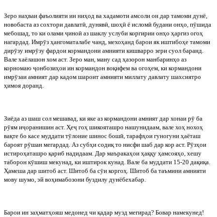
Зеро
наҳваи
фаъолияти
ин
ниҳод
ва
хадамоти
амсоли
он
дар
тамоми
дунё
,
новобаста
аз
сохтори
давлат
ӣ
,
дуняв
ӣ
,
шоҳ
ӣ
ё
ислом
ӣ
будани
онҳо
,
п
ӯ
шида
мебошад
,
то
ки
олами
ҷ
ино
ӣ
аз
шаклу
услуби
коргирии
онҳо
ҳаргиз
огоҳ
нагардад
.
Имр
ӯ
з
ҳангоматалабе
чанд
,
мехоҳанд
барои
як
иштибоҳе
тамоми
дир
ӯ
зу
имр
ӯ
зу
фардои
кормандони
амнияти
кишварро
зери
суол
баранд
.
Вале хаёлашон хом аст. Зеро ман, ману сад ҳазорон манбаринҳо аз
корномаю
ҷ
онбозиҳои ин кормандон воқифем ва огоҳем, ки кормандони
имр
ӯ
заи амният дар кадом шароит амнияти миллату давлату шахсиятро
ҳимоя доранд.
Зиёда
аз
шаш
сол
мешавад
,
ки
яке
аз
кормандони
амният
дар
хонаи
р
ӯ
ба
р
ӯ
ям
и
ҷ
оранишин
аст
.
Ҳе
ҷ
гоҳ шикояташро нашунидаам, вале хоҳ нохоҳ
вақте бо касе муддати т
ӯ
лоние шинос бош
ӣ
, тарафҳои гуногуни ҳаёташ
бароят р
ӯ
шан мегардад. Аз субҳи содиқ то нисфи шаб дар кор аст. Р
ӯ
зҳои
истироҳаташро қариб надидаам. Дар маъракаҳои ҳаққу ҳамсояҳо, хешу
таборон к
ӯ
шиш мекунад, ки иштирок кунад. Вале ба муддати 15-20 дақиқа.
Ҳамеша дар шитоб аст. Шитоб ба с
ӯ
и коргоҳ. Шитоб ба таъмини амнияти
мову шумо, эй воҳимабозони буздилу дунёбехабар.
Барои
ин
заҳматҳояш
медонед
чи
қадар
музд
мегирад
?
Бовар намекунед!