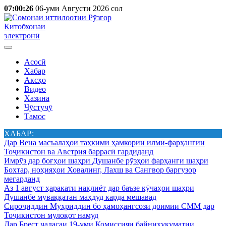
07:00:26
06-уми Августи 2026 сол
Китобхонаи
электронӣ
Асосӣ
Хабар
Аксҳо
Видео
Хазина
Ҷӯстуҷӯ
Тамос
ХАБАР:
Дар Вена масъалаҳои таҳкими ҳамкории илмӣ-фарҳангии
Тоҷикистон ва Австрия баррасӣ гардиданд
Имрӯз дар боғҳои шаҳри Душанбе рӯзҳои фарҳанги шаҳри
Бохтар, ноҳияҳои Ховалинг, Лахш ва Сангвор баргузор
мегарданд
Аз 1 август ҳаракати нақлиёт дар баъзе кӯчаҳои шаҳри
Душанбе муваққатан маҳдуд карда мешавад
Сироҷиддин Муҳриддин бо ҳамоҳангсози доимии СММ дар
Тоҷикистон мулоқот намуд
Дар Брест ҷаласаи 19-уми Комиссияи байниҳукуматии