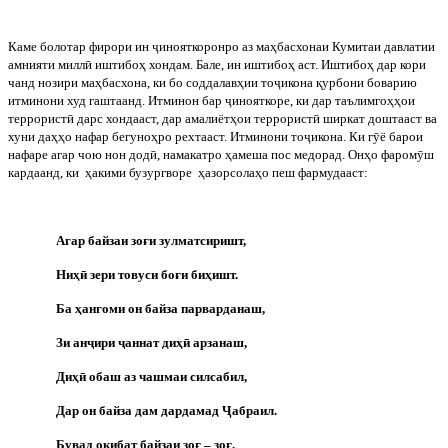
Каме
болотар
фирори
ин
ҷ
инояткоронро
аз
маҳбасхонаи
Кумитаи
давлатии
амнияти
милл
ӣ
иштибоҳ
хондам
.
Бале, ин иштибоҳ аст. Иштибоҳ дар кори
чанд нозири маҳбасхона, ки бо соддалавҳии то
ҷ
икона қурбони боварию
итминони худ гаштаанд. Итминон бар
ҷ
инояткоре, ки дар таълимгоҳҳои
террорист
ӣ
дарс хондааст, дар амалиётҳои террорист
ӣ
ширкат доштааст ва
хуни даҳҳо нафар бегуноҳро рехтааст. Итминони то
ҷ
икона. Ки г
ӯ
ё барои
нафаре агар чою нон дод
ӣ
, намакатро ҳамеша пос медорад. Онҳо фаром
ӯ
ш
кардаанд, ки
ҳакими бузургворе
ҳазорсолаҳо пеш фармудааст:
Агар байзаи зоғи зулматсиришт,
Ниҳ
ӣ
зери товуси боғи биҳишт.
Ба ҳангоми он байза парварданаш,
Зи ан
ҷ
ири
ҷ
аннат диҳ
ӣ
арзанаш,
Диҳ
ӣ
обаш аз чашмаи силсабил,
Дар он байза дам дардамад
Ҷ
абраил.
Бувад оқибат байзаи зоғ – зоғ,