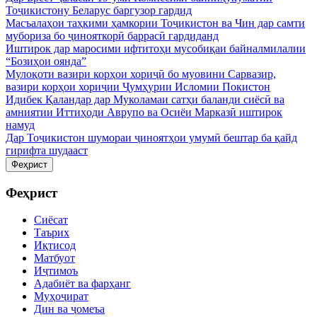
Тоҷикистону Беларус баргузор гардид
Масъалаҳои таҳкими ҳамкории Тоҷикистон ва Чин дар самти
мубориза бо ҷинояткорӣ баррасӣ гардиданд
Иштирок дар маросими ифтитоҳи мусобиқаи байналмилалии
“Бозиҳои оянда”
Мулоқоти вазири корҳои хориҷӣ бо муовини Сарвазир,
вазири корҳои хориҷии Ҷумҳурии Исломии Покистон
Идибек Қаландар дар Муколамаи сатҳи баланди сиёсӣ ва
амниятии Иттиҳоди Аврупо ва Осиёи Марказӣ иштирок
намуд
Дар Тоҷикистон шумораи ҷиноятҳои умумӣ бештар ба қайд
гирифта шудааст
Феҳрист
Феҳрист
Сиёсат
Таърих
Иқтисод
Матбуот
Иҷтимоъ
Адабиёт ва фарҳанг
Муҳоҷират
Дин ва ҷомеъа