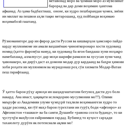
метавонад моро ва
ҷ
омиаи моро аз мувозинат
барорад ва дар доми воҳимаю ҳангома
афканад. Аз ҳама бадбахтиаш,
ононе, ки худро пешбарандаи
ҷ
омеа, зиёии
ин миллат ва пешвои аҳли тақво метарошанд, худ пойбанди воҳимаю
воҳимабоз
ӣ
гаштанд.
Р
ӯ
зноманигоре
дар
ин
фирор
дасти
Руссия
ва
кишварҳои
ҳамсояро
пайдо
карду
муллоимоме
ин
амали
ваҳшиёнаю
ҷ
инояткоронаро
хости
худованд
номид
(
ҳатто
фаром
ӯ
ш
намуд
,
ки
худованд
ба
ягон
бандааш
хуни
ноҳақро
намебахшад
,
аллалхусус
дар
моҳи
шарифи
рамазон
ва
хусусан
хуни
чанд
ҷ
авонакеро
,
ки
дир
ӯ
з
даст
аз
домони
модар
дур
кардаанд
ва
баҳри
ҳимояи
хоби
роҳати
ин
муллоимом
ва
муридонаш
роҳ
с
ӯ
и
хизмати
Модар
-
Ватан
пеш
гирифтаанд
.
Ӯ
ҳатто
барои
р
ӯ
ҳу
арвоҳи
ин
шаҳидгаштагони
бегуноҳ
дасти
дуо
боло
накард
.
Ана инаст, ҳақиқати исломдорию мусулмонии мо!!!). Олими
маъруфе аз Академияи улуми
ҷ
умҳур
ӣ
таҳлили воҳимаангези худро то
ҳадде расонид, ки г
ӯ
ё маҳз барои гурехтани ин гур
ӯ
ҳ боди «афғонро» аз
Афғонистон «ташкил» ва ба самти Душанбе «равона сохта буданд», то ки
ҷ
усту
ҷ
ӯ
и маҳбусон ғайриимкон гардад. Бубинед то ку
ҷ
ост сарҳади
тахаюлоту дур
ӯ
ғи як потенсиали ақлии мо!