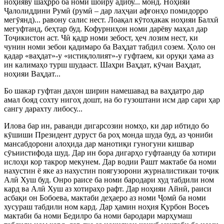
ноҳияву шаҳрро ба номи шоиру адибу... монд. Ноҳияи
Ҷ
алолиддини Рум
ӣ
(рум
ӣ
– дар лаҳ
ҷ
аи афғонҳо помидорро
мег
ӯ
янд)... равону салис нест. Лоақал к
ӯ
тоҳакак ноҳияи Балх
ӣ
мегуфтанд, беҳтар буд. Кофурниҳон номи дарёву маҳал дар
То
ҷ
икистон аст. Ч
ӣ
қадр номи зебост, ҳеч л
озим нест, ки
чунин номи зебои қадимаро ба Ваҳдат табдил созем. Ҳоло он
қадар «ваҳдат»-у «истиқлолият»-у гуфтаем, ки оруқи ҳама аз
ин калимаҳо турш шудааст. Шаҳри Ваҳдат, к
ӯ
чаи Ваҳдат,
ноҳияи Ваҳдат...
Бо шакар гуфтан даҳон ширин намешавад ва ваҳдатро дар
амал бояд сохту нигоҳ дошт, на бо гузоштани исм дар сари ҳар
сангу дарахту либосу...
Илова бар ин, раванди дигарсозии номҳо, ки дар ибтидо бо
к
ӯ
шиши Президент дуруст ба роҳ монда шуда буд, аз
ҷ
ониби
мансабдорони алоҳида дар манотиқи гуногуни кишвар
с
ӯ
ъиистифода шуд. Дар ин бора дигарҳо гуфтаанду ба хотири
ислоҳи кор такрор мекунем. Дар водии Рашт мактабе ба номи
нахустин ё яке аз нахустин поягузорони журналистикаи то
ҷ
ик
Ал
ӣ
Хуш буд. Онро раисе ба номи бародари худ табдили ном
кард ва Ал
ӣ
Хуш аз хотираҳо рафт. Дар ноҳияи Айн
ӣ
, раиси
асбақи он Бобоева, мактаби деҳаеро аз номи
Ҷ
ом
ӣ
ба номи
хусураш табдили ном кард. Дар ҳамин ноҳия Қурбон Восеъ
мактаби ба номи Бедилро ба номи бародари марҳумаш