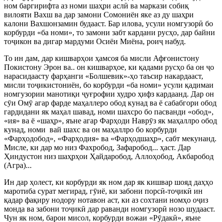
ном баргирифта аз номи шаҳри асл
ӣ
ва маркази собиқ
вилояти Вахш ва дар замони Сомониён яке аз ду шаҳри
калони Вахшонзамин будааст. Бар илова, усули номгузор
ӣ
бо
корбурди «ба номи», то замони забт кардани русҳо, дар байни
то
ҷ
икон ва дигар мардуми Осиёи Миёна, рои
ҷ
набуд.
То ин дам, дар кишварҳои ҳамсоя ба мисли Афғонистону
Покистону Эрон ва.. он кишварҳое, ки қадами русҳо ба он
ҷ
о
нарасидаасту фарҳанги «Болшевик»-ҳо таъсир накардааст,
мисли то
ҷ
икистониён, бо корбурди «ба номи» усули қадимаи
номгузории манотиқи
ҷ
уғрофии худро ҳифз кардаанд. Дар он
с
ӯ
и Ом
ӯ
агар фарде маҳаллеро обод кунад ва ё сабабгори обод
гардидани як маҳал шавад, номи шахсро бо пасванди «обод»,
«ия» ва ё «шаҳр», яъне агар Фарҳоди Навр
ӯ
з як маҳаллро обод
кунад, номи
вай шахс ва он маҳаллро бо корбурди
«Фарҳодобод», «Фарҳодия» ва «Фарҳодшаҳр», сабт мекунанд.
Мисле, ки дар мо низ Фахробод, Зафаробод... ҳаст. Дар
Ҳиндустон низ шаҳрҳои Ҳайдаробод, Аллоҳобод, Акбаробод
(Агра)...
Ин дар ҳолест, ки корбурди як ном дар як кишвар шояд даҳҳо
маротиба сурат мегирад, г
ӯ
иё, ки забони порс
ӣ
-то
ҷ
ик
ӣ
ин
қадар фақиру нодору нотавон аст, ки аз сохтани номҳо о
ҷ
из
монда ва забони то
ҷ
ик
ӣ
дар раванди номгузор
ӣ
нозо шудааст.
Чун як ном, барои мисол, корбурди вожаи «Р
ӯ
дак
ӣ
», яъне