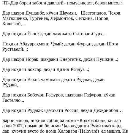
Ҷ
Т«Дар бораи забони давлат
ӣ
» номуфиқ аст, барои мисол:
Дар шаҳри Душанбе, к
ӯ
чаи Шаумян,
Шестопалов, Чехов,
Матюшенко, Тургенев, Лермонтов, Сеткина, Попов,
Кошевой,...
Дар ноҳияи Ёвон: деҳаи
ҷ
амоъати Ситораи-Сурх...
Ноҳияи Абдурраҳмони
Ҷ
ом
ӣ
: деҳаи Фурқат, деҳаи Шота
Руставел
ӣ
...;
Дар шаҳри Норак: шаҳраки Энергетик, деҳаи Пушкин...;
Дар ноҳияи Бохтар: деҳаи Қизил-Юлдуз...;
Дар ноҳияи Вахш:
ҷ
амоъати деҳоти Р
ӯ
дак
ӣ
, деҳаи
Р
ӯ
дак
ӣ
,..
Дар ноҳияи Бобо
ҷ
он Ғафуров, шаҳраки Ғафуров, к
ӯ
чаи
Гастелло..,
Дар ноҳияи Р
ӯ
дак
ӣ
:
ҷ
амоъати Россия, деҳаи Деҳқонобод…
Барои мисол, ноҳияи собиқ ба номи «Колхозобод», ки дар
соли 2007, номашро бо исми
Ҷ
алолуддини Рум
ӣ
иваз кард,
дар
қуруни вусто бо номи Ҳаловард (Halovard)
ёд мешуд. Ин