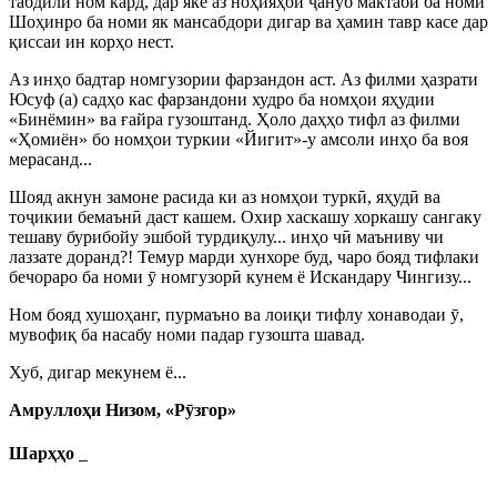
табдили ном кард, дар яке аз ноҳияҳои
ҷ
ануб мактаби ба номи
Шоҳинро ба номи як мансабдори дигар ва ҳамин тавр касе дар
қиссаи ин корҳо нест.
Аз инҳо бадтар номгузории фарзандон аст. Аз филми ҳазрати
Юсуф (а) садҳо кас фарзандони худро ба номҳои яҳудии
«Бинёмин» ва ғайра гузоштанд. Ҳоло даҳҳо тифл аз филми
«Ҳомиён» бо номҳои туркии «Йигит»-у амсоли инҳо ба воя
мерасанд...
Шояд акнун замоне расида ки аз номҳои турк
ӣ
, яҳуд
ӣ
ва
то
ҷ
икии бемаън
ӣ
даст кашем. Охир хаскашу хоркашу сангаку
тешаву бурибойу эшбой турдиқулу... инҳо ч
ӣ
маъниву чи
лаззате доранд?! Темур марди хунхоре буд, чаро бояд тифлаки
бечораро ба номи
ӯ
номгузор
ӣ
кунем ё Искандару Чингизу...
Ном бояд хушоҳанг, пурмаъно ва лоиқи тифлу хонаводаи
ӯ
,
мувофиқ ба насабу номи падар гузошта шавад.
Хуб, дигар мекунем ё...
Амруллоҳи Низом, «Р
ӯ
згор»
Шарҳҳо