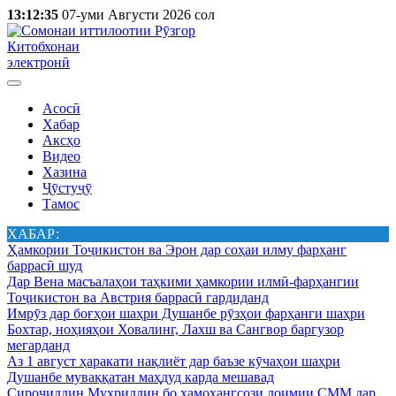
13:12:35
07-уми Августи 2026 сол
Китобхонаи
электронӣ
Асосӣ
Хабар
Аксҳо
Видео
Хазина
Ҷӯстуҷӯ
Тамос
ХАБАР:
Ҳамкории Тоҷикистон ва Эрон дар соҳаи илму фарҳанг
баррасӣ шуд
Дар Вена масъалаҳои таҳкими ҳамкории илмӣ-фарҳангии
Тоҷикистон ва Австрия баррасӣ гардиданд
Имрӯз дар боғҳои шаҳри Душанбе рӯзҳои фарҳанги шаҳри
Бохтар, ноҳияҳои Ховалинг, Лахш ва Сангвор баргузор
мегарданд
Аз 1 август ҳаракати нақлиёт дар баъзе кӯчаҳои шаҳри
Душанбе муваққатан маҳдуд карда мешавад
Сироҷиддин Муҳриддин бо ҳамоҳангсози доимии СММ дар