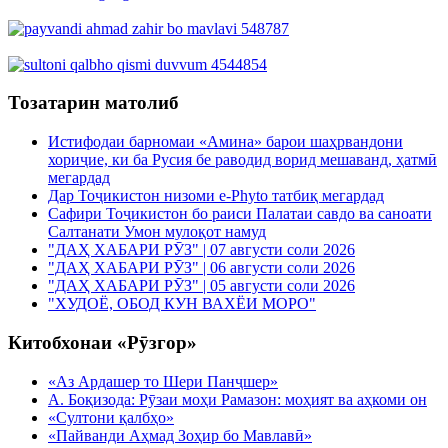
Тозатарин матолиб
Истифодаи барномаи «Амина» барои шаҳрвандони
хориҷие, ки ба Русия бе раводид ворид мешаванд, ҳатмӣ
мегардад
Дар Тоҷикистон низоми e-Phyto татбиқ мегардад
Сафири Тоҷикистон бо раиси Палатаи савдо ва саноати
Салтанати Умон мулоқот намуд
"ДАҲ ХАБАРИ РӮЗ" | 07 августи соли 2026
"ДАҲ ХАБАРИ РӮЗ" | 06 августи соли 2026
"ДАҲ ХАБАРИ РӮЗ" | 05 августи соли 2026
"ХУДОЁ, ОБОД КУН ВАХЁИ МОРО"
Китобхонаи «Рӯзгор»
«Аз Ардашер то Шери Панҷшер»
А. Боқизода: Рӯзаи моҳи Рамазон: моҳият ва аҳкоми он
«Султони қалбҳо»
«Пайванди Аҳмад Зоҳир бо Мавлавӣ»