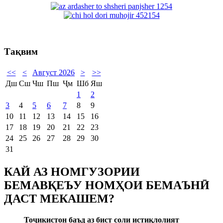
Тақвим
<<
<
Август 2026
>
>>
Дш
Сш
Чш
Пш
Ҷм
Шб
Яш
1
2
3
4
5
6
7
8
9
10
11
12
13
14
15
16
17
18
19
20
21
22
23
24
25
26
27
28
29
30
31
КАЙ АЗ НОМГУЗОРИИ
БЕМАВҚЕЪУ НОМҲОИ БЕМАЪНӢ
ДАСТ МЕКАШЕМ?
То
ҷ
икистон баъд аз бист соли истиқлолият