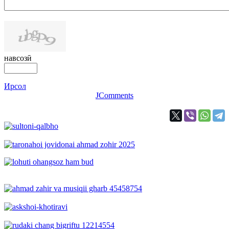
навсозӣ
Ирсол
JComments