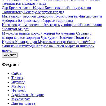
Тоҷикистон мулоқот намуд
Дар Брест ҷаласаи 19-уми Комиссияи байниҳукуматии
Тоҷикистону Беларус баргузор гардид
Масъалаҳои таҳкими ҳамкории Тоҷикистон ва Чин дар самти
мубориза бо ҷинояткорӣ баррасӣ гардиданд
Иштирок дар маросими ифтитоҳи мусобиқаи байналмилалии
“Бозиҳои оянда”
Мулоқоти вазири корҳои хориҷӣ бо муовини Сарвазир,
вазири корҳои хориҷии Ҷумҳурии Исломии Покистон
Идибек Қаландар дар Муколамаи сатҳи баланди сиёсӣ ва
амниятии Иттиҳоди Аврупо ва Осиёи Марказӣ иштирок
намуд
Феҳрист
Феҳрист
Сиёсат
Таърих
Иқтисод
Матбуот
Иҷтимоъ
Адабиёт ва фарҳанг
Муҳоҷират
Дин ва ҷомеъа