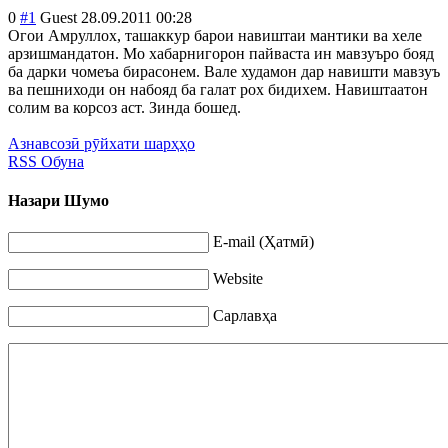
0
#1
Guest
28.09.2011 00:28
Огои Амруллох, ташаккур барои навиштаи мантики ва хеле
арзишмандатон. Мо хабарнигорон пайваста ин мавзуъро бояд
ба дарки чомеъа бирасонем. Вале худамон дар навишти мавзуъ
ва пешниходи он набояд ба галат рох бидихем. Навиштаатон
солим ва корсоз аст. Зинда бошед.
Азнавсозӣ рӯйхати шарҳҳо
RSS Обуна
Назари Шумо
E-mail (Ҳатмӣ)
Website
Сарлавҳа