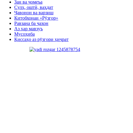
Зан ва ҷомеъа
Сулҳ, оштӣ, ваҳдат
Ҷавонон ва варзиш
Китобхонаи «Рӯзгор»
Равзана ба ҷахон
Аз ҳар мавзуъ
Мусоҳиба
Қиссаҳо аз рӯзгори ҳиҷрат