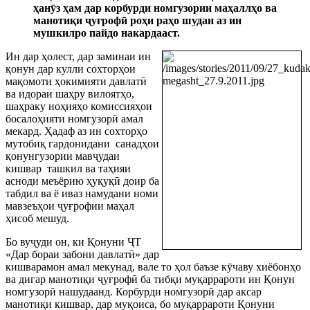
ҳан
ӯ
з ҳам дар корбурди номгузории маҳаллҳо ва
манотиқи
ҷ
уғроф
ӣ
роҳи раҳо шудан аз ин
мушкилро пайдо накардааст.
Ин дар ҳолест, дар заминаи ин
қонун дар кулли сохторҳои
мақомоти ҳокимияти давлат
ӣ
ва идораи шаҳру вилоятҳо,
шаҳраку ноҳияҳо комиссияҳои
босалоҳияти номгузор
ӣ
амал
мекард. Ҳадаф аз ин сохторҳо
мутобиқ гардонидани
санадҳои
қонунгузории мав
ҷ
удаи
кишвар
ташкил ва таҳияи
асноди меъёрию ҳуқуқ
ӣ
доир ба
табдил ва ё иваз намудани номи
мавзеъҳои
ҷ
уғрофии маҳал
ҳисоб мешуд.
Бо ву
ҷ
уди он, ки Қонуни
Ҷ
Т
«Дар бораи забони давлат
ӣ
» дар
кишварамон амал мекунад, вале то ҳол баъзе к
ӯ
чаву хиёбонҳо
ва дигар манотиқи
ҷ
уғроф
ӣ
ба тибқи муқаррароти ин Қонун
номгузор
ӣ
нашудаанд. Корбурди номгузор
ӣ
дар аксар
манотиқи кишвар, дар муқоиса, бо муқаррароти Қонуни