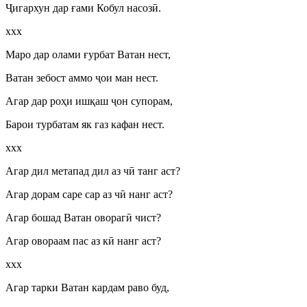
Ҷ
игархун дар ғами Кобул насоз
ӣ
.
ххх
Маро дар олами ғурбат Ватан нест,
Ватан зебост аммо
ҷ
ои ман нест.
Агар дар роҳи ишқаш
ҷ
он супорам,
Барои турбатам як газ кафан нест.
ххх
Агар дил метапад дил аз ч
ӣ
танг аст?
Агар дорам саре сар аз ч
ӣ
нанг аст?
Агар бошад Ватан овораг
ӣ
чист?
Агар овораам пас аз к
ӣ
нанг аст?
ххх
Агар тарки Ватан кардам раво буд,