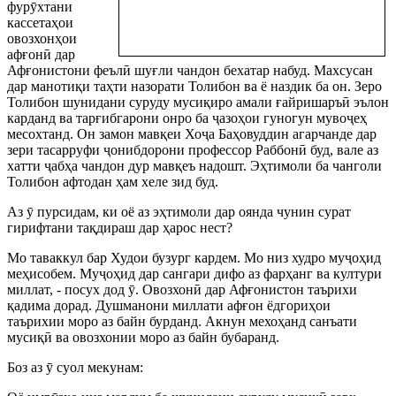
фур
ӯ
хтани
кассетаҳои
овозхонҳои
афғон
ӣ
дар
Афғонистони феъл
ӣ
шуғли чандон бехатар набуд. Махсусан
дар манотиқи таҳти назорати Толибон ва ё наздик ба он. Зеро
Толибон шунидани суруду мусиқиро амали ғайришаръ
ӣ
эълон
карданд ва тарғибгарони онро ба
ҷ
азоҳои гуногун муво
ҷ
еҳ
месохтанд. Он замон мавқеи Хо
ҷ
а Баҳовуддин агарчанде дар
зери тасарруфи
ҷ
онибдорони профессор Раббон
ӣ
буд, вале аз
хатти
ҷ
абҳа чандон дур мавқеъ надошт. Эҳтимоли ба чанголи
Толибон афтодан ҳам хеле зид буд.
Аз
ӯ
пурсидам, ки оё аз эҳтимоли дар оянда чунин сурат
гирифтани тақдираш дар ҳарос нест?
Мо таваккул бар Худои бузург кардем. Мо низ худро му
ҷ
оҳид
меҳисобем. Му
ҷ
оҳид дар сангари дифо аз фарҳанг ва култури
миллат, - посух дод
ӯ
. Овозхон
ӣ
дар Афғонистон таърихи
қадима дорад. Душманони миллати афғон ёдгориҳои
таърихии моро аз байн бурданд. Акнун мехоҳанд санъати
мусиқ
ӣ
ва овозхонии моро аз байн бубаранд.
Боз аз
ӯ
суол мекунам: