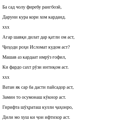
Ба сад чолу фиребу рангбоз
ӣ
,
Даруни кура кори хом карданд.
ххх
Агар шавқи дилат дар қатли ом аст,
Ҷ
иҳоди роҳи Исломат кудом аст?
Машав аз кардаат имр
ӯ
з ғофил,
Ки фардо сахт р
ӯ
зи интиқом аст.
ххх
Ватан як сар ба дасти пайсадор аст,
Замин то осумонаш к
ӯ
кнор аст.
Гирифта ш
ӯ
ҳраташ кулли
ҷ
аҳонро,
Дили мо хуш ки
ҷ
ои ифтихор аст.