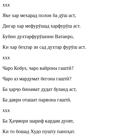
ххх
Яке хар мехарад полон ба д
ӯ
ш аст,
Дигар хар мефур
ӯ
шад харфур
ӯ
ш аст.
Бубин духтарфур
ӯ
шони Ватанро,
Ки хар беҳтар зи сад духтар фур
ӯ
ш аст.
ххх
Чаро Кобул, чаро вайрона гашт
ӣ
?
Чаро аз мардумат бегона гашт
ӣ
?
Ба ҳар
ҷ
о бинамат дудат буланд аст,
Ба даври оташат парвона гашт
ӣ
.
ххх
Ба Ҳа
ҷ
мири шариф кардам дуоят,
Ки то бошад Худо пушту паноҳат.