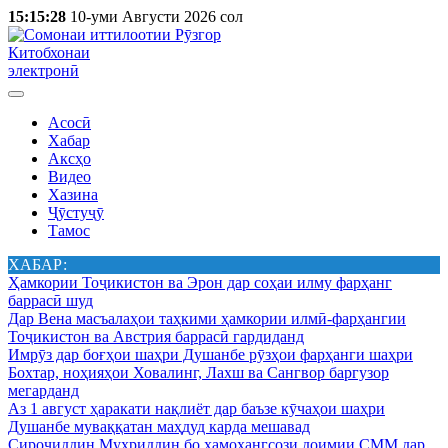
15:15:28
10-уми Августи 2026 сол
Китобхонаи
электронӣ
Асосӣ
Хабар
Аксҳо
Видео
Хазина
Ҷӯстуҷӯ
Тамос
ХАБАР:
Ҳамкории Тоҷикистон ва Эрон дар соҳаи илму фарҳанг
баррасӣ шуд
Дар Вена масъалаҳои таҳкими ҳамкории илмӣ-фарҳангии
Тоҷикистон ва Австрия баррасӣ гардиданд
Имрӯз дар боғҳои шаҳри Душанбе рӯзҳои фарҳанги шаҳри
Бохтар, ноҳияҳои Ховалинг, Лахш ва Сангвор баргузор
мегарданд
Аз 1 август ҳаракати нақлиёт дар баъзе кӯчаҳои шаҳри
Душанбе муваққатан маҳдуд карда мешавад
Сироҷиддин Муҳриддин бо ҳамоҳангсози доимии СММ дар