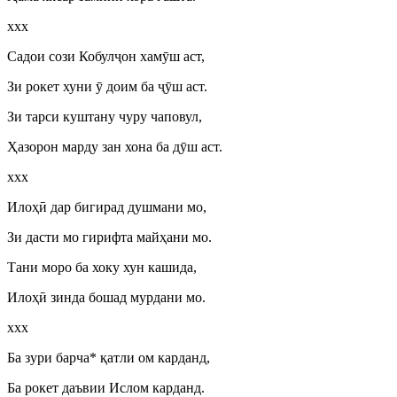
ххх
Садои сози Кобул
ҷ
он хам
ӯ
ш аст,
Зи рокет хуни
ӯ
доим ба
ҷӯ
ш аст.
Зи тарси куштану чуру чаповул,
Ҳазорон марду зан хона ба д
ӯ
ш аст.
ххх
Илоҳ
ӣ
дар бигирад душмани мо,
Зи дасти мо гирифта майҳани мо.
Тани моро ба хоку хун кашида,
Илоҳ
ӣ
зинда бошад мурдани мо.
ххх
Ба зури барча* қатли ом карданд,
Ба рокет даъвии Ислом карданд.