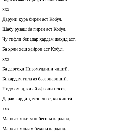
ххх
Даруни кура бирён аст Кобул,
Шабу р
ӯ
заш ба гирён аст Кобул.
Чу тифли бепадар ҳардам шаҳид аст,
Ба ҳоли хеш ҳайрон аст Кобул.
ххх
Ба даргоҳи Низомуддини чишт
ӣ
,
Бикардам гила аз бесарнавишт
ӣ
.
Нидо омад, ки ай афғони носоз,
Дарав кард
ӣ
ҳамон чизе, ки кишт
ӣ
.
ххх
Маро аз хоки ман бегона карданд,
Маро аз хонаам бехона карданд.