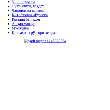
Зан ва ҷомеъа
Сулҳ, оштӣ, ваҳдат
Ҷавонон ва варзиш
Китобхонаи «Рӯзгор»
Равзана ба ҷахон
Аз ҳар мавзуъ
Мусоҳиба
Қиссаҳо аз рӯзгори ҳиҷрат