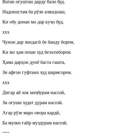
Ватан оғуштаи дарду бало буд.
Надонистам ба р
ӯ
зи алвидоаш,
Ки обу донаи мо дар ку
ҷ
о буд.
ххх
Чунон дар зиндаг
ӣ
бе банду борем,
Ки мо ҳам пеши худ беэътиборем.
Ҳама дарҳои дунё баста гашта,
Зи афғон гуфтани худ шармсорем.
ххх
Дигар ай хок ма
ҷ
бурам насоз
ӣ
,
Зи оғуши худат дурам насоз
ӣ
.
Агар р
ӯ
зе маро овора кард
ӣ
,
Ба мулки ғайр муздурам насоз
ӣ
.
ххх