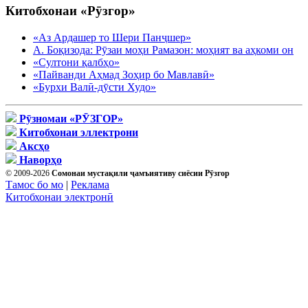
Китобхонаи «Рӯзгор»
«Аз Ардашер то Шери Панҷшер»
А. Боқизода: Рӯзаи моҳи Рамазон: моҳият ва аҳкоми он
«Султони қалбҳо»
«Пайванди Аҳмад Зоҳир бо Мавлавӣ»
«Бурхи Валӣ-дӯсти Худо»
Рӯзномаи «РӮЗГОР»
Китобхонаи эллектрони
Аксҳо
Наворҳо
© 2009-2026
Сомонаи мустақили ҷамъиятиву сиёсии Рӯзгор
Тамос бо мо
|
Реклама
Китобхонаи электронӣ