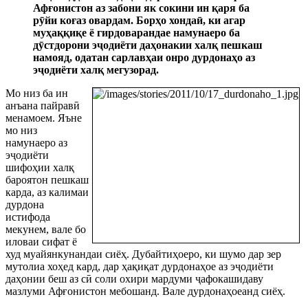
Афғонистон аз забони як сокини ин қаря ба
р
ӯ
йи коғаз овардам. Борҳо хонда
ӣ
, ки агар
муҳаққиқе ё гирдоварандае намунаеро ба
д
ӯ
стдорони э
ҷ
одиёти даҳонакии халқ пешкаш
намояд, одатан сарлавҳаи онро дурдонаҳо аз
э
ҷ
одиёти халқ мегузорад.
Мо низ ба ин
анъана пайрав
ӣ
менамоем. Яъне
мо низ
намунаеро аз
э
ҷ
одиёти
шифоҳии халқ
бароятон пешкаш
карда, аз калимаи
дурдона
истифода
мекунем, вале бо
иловаи сифат ё
худ муайянкунандаи сиёҳ. Дубайтиҳоеро, ки шумо дар зер
мутолиа хоҳед кард, дар ҳақиқат дурдонаҳое аз э
ҷ
одиёти
даҳонии беш аз с
ӣ
соли охири мардуми
ҷ
афокашидаву
мазлуми Афғонистон мебошанд. Вале дурдонаҳоеанд сиёҳ.