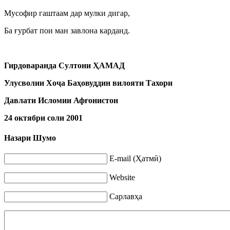
Мусофир гаштаам дар мулки дигар,
Ба ғурбат пои ман завлона карданд.
Гирдоваранда Султони ҲАМАД
Улусволии Хо
ҷ
а Баҳовуддин вилояти Тахори
Давлати Исломии Афғонистон
24 октябри соли 2001
Назари Шумо
E-mail (Ҳатмӣ)
Website
Сарлавҳа