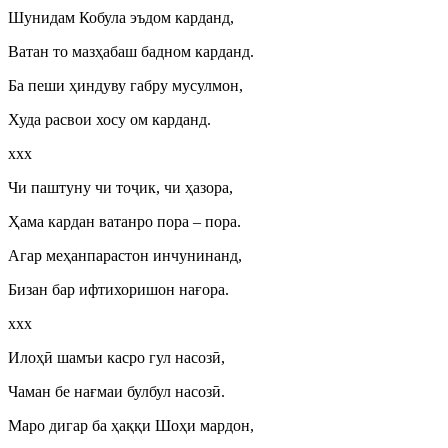
Шунидам Кобула эъдом карданд,
Ватан то мазҳабаш бадном карданд.
Ба пеши ҳиндуву габру мусулмон,
Худа расвои хосу ом карданд.
ххх
Чи паштуну чи то
ҷ
ик, чи ҳазора,
Ҳама кардан ватанро пора – пора.
Агар меҳанпарастон инчунинанд,
Бизан бар ифтихоришон нағора.
ххх
Илоҳ
ӣ
шамъи касро гул насоз
ӣ
,
Чаман бе нағмаи булбул насоз
ӣ
.
Маро дигар ба ҳаққи Шоҳи мардон,