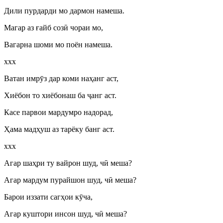
Дили пурдарди мо дармон намеша.
Магар аз ғайб соз
ӣ
чораи мо,
Вагарна шоми мо поён намеша.
ххх
Ватан имр
ӯ
з дар коми наҳанг аст,
Хиёбон то хиёбонаш ба
ҷ
анг аст.
Касе парвои мардумро надорад,
Ҳама мадҳуш аз тарёку банг аст.
ххх
Агар шаҳри ту вайрон шуд, ч
ӣ
меша?
Агар мардум пурайшон шуд, ч
ӣ
меша?
Барои иззати сагҳои к
ӯ
ча,
Агар куштори инсон шуд, ч
ӣ
меша?