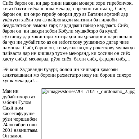
Сиёҳ барои он, ки дар ҳини навҳаи модари зори гиребончок,
ки аз бахти сиёҳаш нола мекард, парешон гаштаанд. Сиёҳ
барои он, ки онро ғарибу овораи дур аз Ватани афғон
ӣ
дар
уқёнуси хаёли худ аз вайронаҳои манзили ба гирдоби
беадолатиҳои замона ғарқ гардидааш пайдо кардааст. Сиёҳ
барои он, ки шаҳри зебои Кобули мушкбезро ба кулл
ӣ
с
ӯ
хтанду дар хокистари хотираҳои шаҳрвандони парешонаш
ба
ҷ
уз ин дубайтиҳо аз он зебогиҳову р
ӯ
шаниҳо дигар чизе
намонда. Сиёҳ барои он, ки мусалсалҳову рокетҳову мушакҳо
пайваста дар ин кишвар тухме мекоранд, ки ҳосили он сиёҳ
ҳасту сиёҳ
ӣ
меоварад, р
ӯ
зи сиёҳ, бахти сиёҳ, фардои сиёҳ…
Эй кош Худованди бузург, болои ин кишвари ҳамсояи
азияткашидаи мо борони раҳмататро неву ин борони сияҳро
хушк мекард
ӣ
!…
Ман ин
дубайтиҳоро аз
забони Ғулом
Сах
ӣ
ном
кассетафур
ӯ
ше
р
ӯ
зи чоршанбеи
24 октябри соли
2001 навиштаам.
Он замон