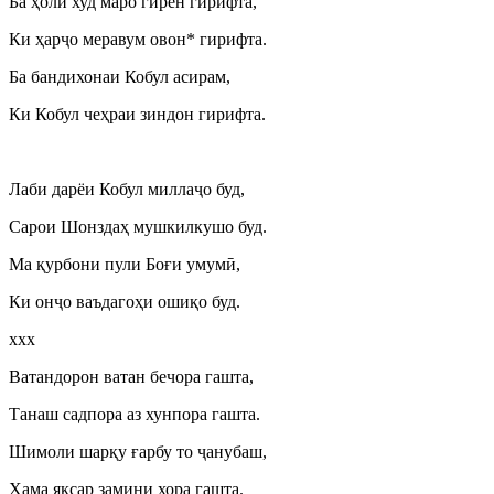
Ба ҳоли худ маро гирён гирифта,
Ки ҳар
ҷ
о меравум овон* гирифта.
Ба бандихонаи Кобул асирам,
Ки Кобул чеҳраи зиндон гирифта.
Лаби дарёи Кобул милла
ҷ
о буд,
Сарои Шонздаҳ мушкилкушо буд.
Ма қурбони пули Боғи умум
ӣ
,
Ки он
ҷ
о ваъдагоҳи ошиқо буд.
ххх
Ватандорон ватан бечора гашта,
Танаш садпора аз хунпора гашта.
Шимоли шарқу ғарбу то
ҷ
анубаш,
Ҳама яксар замини хора гашта.