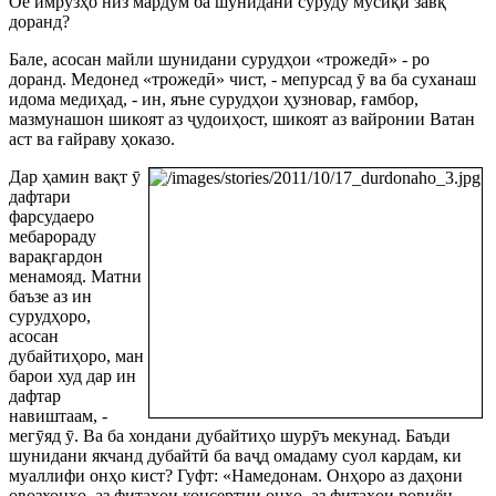
Оё имр
ӯ
зҳо низ мардум ба шунидани суруду мусиқ
ӣ
завқ
доранд?
Бале, асосан майли шунидани сурудҳои «трожед
ӣ
» - ро
доранд. Медонед «трожед
ӣ
» чист, - мепурсад
ӯ
ва ба суханаш
идома медиҳад, - ин, яъне сурудҳои ҳузновар, ғамбор,
мазмунашон шикоят аз
ҷ
удоиҳост, шикоят аз вайронии Ватан
аст ва ғайраву ҳоказо.
Дар ҳамин вақт
ӯ
дафтари
фарсудаеро
мебарораду
варақгардон
менамояд. Матни
баъзе аз ин
сурудҳоро,
асосан
дубайтиҳоро, ман
барои худ дар ин
дафтар
навиштаам, -
мег
ӯ
яд
ӯ
. Ва ба хондани дубайтиҳо шур
ӯ
ъ мекунад. Баъди
шунидани якчанд дубайт
ӣ
ба ва
ҷ
д омадаму суол кардам, ки
муаллифи онҳо кист? Гуфт: «Намедонам. Онҳоро аз даҳони
овозхонҳо, аз фитаҳои консертии онҳо, аз фитаҳои ровиён