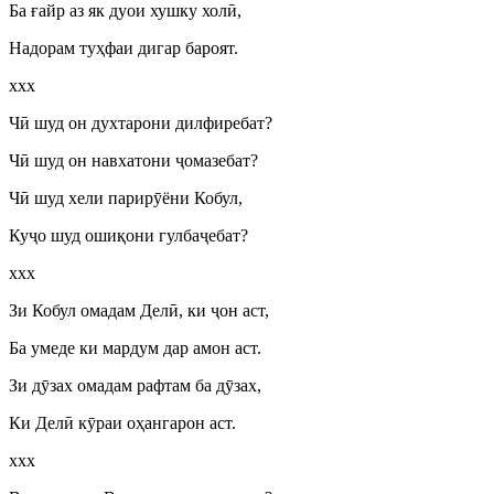
Ба ғайр аз як дуои хушку хол
ӣ
,
Надорам туҳфаи дигар бароят.
ххх
Ч
ӣ
шуд он духтарони дилфиребат?
Ч
ӣ
шуд он навхатони
ҷ
омазебат?
Ч
ӣ
шуд хели парир
ӯ
ёни Кобул,
Ку
ҷ
о шуд ошиқони гулба
ҷ
ебат?
ххх
Зи Кобул омадам Дел
ӣ
, ки
ҷ
он аст,
Ба умеде ки мардум дар амон аст.
Зи д
ӯ
зах омадам рафтам ба д
ӯ
зах,
Ки Дел
ӣ
к
ӯ
раи оҳангарон аст.
ххх