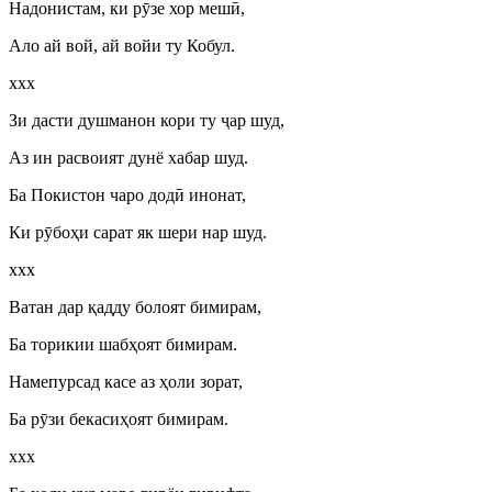
Надонистам, ки р
ӯ
зе хор меш
ӣ
,
Ало ай вой, ай войи ту Кобул.
ххх
Зи дасти душманон кори ту
ҷ
ар шуд,
Аз ин расвоият дунё хабар шуд.
Ба Покистон чаро дод
ӣ
инонат,
Ки р
ӯ
боҳи сарат як шери нар шуд.
ххх
Ватан дар қадду болоят бимирам,
Ба торикии шабҳоят бимирам.
Намепурсад касе аз ҳоли зорат,
Ба р
ӯ
зи бекасиҳоят бимирам.
ххх