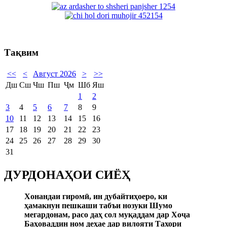
Тақвим
<<
<
Август 2026
>
>>
Дш
Сш
Чш
Пш
Ҷм
Шб
Яш
1
2
3
4
5
6
7
8
9
10
11
12
13
14
15
16
17
18
19
20
21
22
23
24
25
26
27
28
29
30
31
ДУРДОНАҲОИ СИЁҲ
Хонандаи гиром
ӣ
, ин дубайтиҳоеро, ки
ҳамакнун пешкаши табъи нозуки Шумо
мегардонам, расо даҳ сол муқаддам дар Хо
ҷ
а
Баҳоваддин ном деҳае дар вилояти Тахори