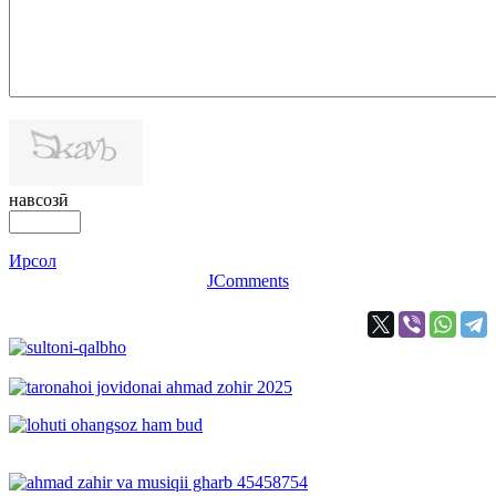
навсозӣ
Ирсол
JComments