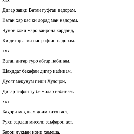
Дигар завқи Ватан гуфтан надорам,
Ватан ҳар кас ки дорад ман надорам.
Чунон хоки маро вайрона карданд,
Ки дигар азми пас рафтан надорам.
ххх
Ватан дигар туро абтар набинам,
Шаҳидат бекафан дигар набинам.
Дуоят мекунум пеши Худо
ҷ
он,
Дигар тифли ту бе модар набинам.
ххх
Баҳори меҳанам доим хазон аст,
Рухи зардаш мисоли заъфарон аст.
Барои луқмаи нони ҳамеша,