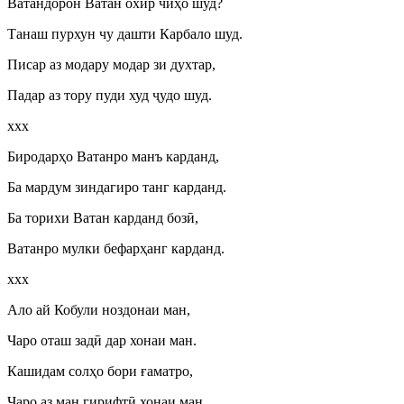
Ватандорон Ватан охир чиҳо шуд?
Танаш пурхун чу дашти Карбало шуд.
Писар аз модару модар зи духтар,
Падар аз тору пуди худ
ҷ
удо шуд.
ххх
Биродарҳо Ватанро манъ карданд,
Ба мардум зиндагиро танг карданд.
Ба торихи Ватан карданд боз
ӣ
,
Ватанро мулки бефарҳанг карданд.
ххх
Ало ай Кобули ноздонаи ман,
Чаро оташ зад
ӣ
дар хонаи ман.
Кашидам солҳо бори ғаматро,
Чаро аз ман гирифт
ӣ
хонаи ман.