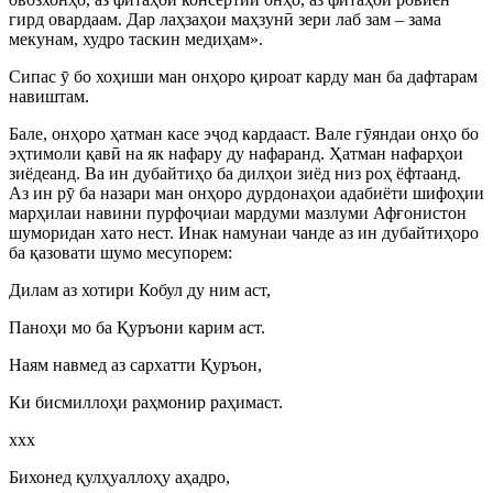
гирд овардаам. Дар лаҳзаҳои маҳзун
ӣ
зери лаб зам – зама
мекунам, худро таскин медиҳам».
Сипас
ӯ
бо хоҳиши ман онҳоро қироат карду ман ба дафтарам
навиштам.
Бале, онҳоро ҳатман касе э
ҷ
од кардааст. Вале г
ӯ
яндаи онҳо бо
эҳтимоли қав
ӣ
на як нафару ду нафаранд. Ҳатман нафарҳои
зиёдеанд. Ва ин дубайтиҳо ба дилҳои зиёд низ роҳ ёфтаанд.
Аз ин р
ӯ
ба назари ман онҳоро дурдонаҳои адабиёти шифоҳии
марҳилаи навини пурфо
ҷ
иаи мардуми мазлуми Афғонистон
шуморидан хато нест. Инак намунаи чанде аз ин дубайтиҳоро
ба қазовати шумо месупорем:
Дилам аз хотири Кобул ду ним аст,
Паноҳи мо ба Қуръони карим аст.
Наям навмед аз сархатти Қуръон,
Ки бисмиллоҳи раҳмонир раҳимаст.
ххх
Бихонед қулҳуаллоҳу аҳадро,