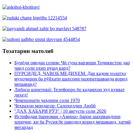
Тозатарин матолиб
Бунёди ояндаи солим: Чӣ гуна варзиши Тоҷикистон дар
чанд соли охир рушд кард?
ПУРСИДЕД, ҶАВОБ МЕДИҲЕМ. Дар кадом ҳолатҳо
муҳоҷирон ба рӯйхати шахсони назоратшаванда ворид
мешаванд?
Либоси кинетикӣ: Телефонро бо қадамҳои худ қувват
диҳед!
Чемпионати ҷаҳонии соли 1970
Чеҳраҳои мондагор: Салоҳиддин Аюбӣ
"ДАҲ ХАБАРИ РӮЗ" | 10 августи соли 2026
Истифодаи барномаи «Амина» барои шаҳрвандони
хориҷие, ки ба Русия бе раводид ворид мешаванд, ҳатмӣ
мегардад