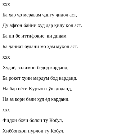
ххх
Ба ҳар
ҷ
о меравам
ҷ
ангу
ҷ
идол аст,
Ду афғон байни худ дар қилу қол аст.
Ба ин бе иттифоқие, ки дидам,
Ба
ҷ
аннат будани мо ҳам муҳол аст.
ххх
Худоё, золимон бедод карданд,
Ба рокет хуни мардум бод карданд.
На бар оёти Қуръон г
ӯ
ш доданд,
На аз кори бади худ ёд карданд.
ххх
Фидои боғи болои ту Кобул,
Хиёбонҳои пурлои ту Кобул.