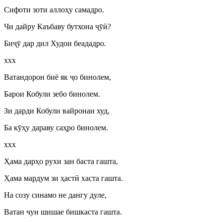
Сифоти зоти аллоҳу самадро.
Чи дайру Каъбаву бутхона
ҷӯӣ
?
Би
ҷӯ
дар дил Худои беададро.
ххх
Ватандорон биё як
ҷ
о бинолем,
Барои Кобули зебо бинолем.
Зи дарди Кобули вайронаи худ,
Ба к
ӯ
ҳу дараву саҳро бинолем.
ххх
Ҳама дарҳо рухи зан баста гашта,
Ҳама мардум зи ҳаст
ӣ
хаста гашта.
На созу синамо не дангу дуле,
Ватан чун шишае бишкаста гашта.