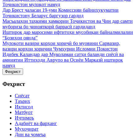
Тоҷикистон мулоқот намуд
Дар Брест ҷаласаи 19-уми Комиссияи байниҳукуматии
Тоҷикистону Беларус баргузор гардид
Масъалаҳои таҳкими ҳамкории Тоҷикистон ва Чин дар самти
мубориза бо ҷинояткорӣ баррасӣ гардиданд
Иштирок дар маросими ифтитоҳи мусобиқаи байналмилалии
“Бозиҳои оянда”
Мулоқоти вазири корҳои хориҷӣ бо муовини Сарвазир,
вазири корҳои хориҷии Ҷумҳурии Исломии Покистон
Идибек Қаландар дар Муколамаи сатҳи баланди сиёсӣ ва
амниятии Иттиҳоди Аврупо ва Осиёи Марказӣ иштирок
намуд
Феҳрист
Феҳрист
Сиёсат
Таърих
Иқтисод
Матбуот
Иҷтимоъ
Адабиёт ва фарҳанг
Муҳоҷират
Дин ва ҷомеъа