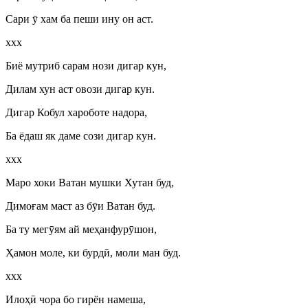
Сари
ӯ
хам ба пеши ину он аст.
ххх
Биё мутриб сарам нози дигар кун,
Дилам хун аст овози дигар кун.
Дигар Кобул хароботе надора,
Ба ёдаш як даме сози дигар кун.
ххх
Маро хоки Ватан мушки Хутан буд,
Димоғам маст аз б
ӯ
и Ватан буд.
Ба ту мег
ӯ
ям ай меҳанфур
ӯ
шон,
Ҳамон моле, ки бурд
ӣ
, моли ман буд.
ххх
Илоҳ
ӣ
чора бо гирён намеша,