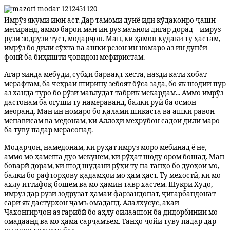
Имрӯз якуми июн аст. Дар тамоми дунё иди кӯдаконро ҷашн
мегиранд, аммо барои ман ин рӯз маънои дигар дорад – имрӯз
рӯзи зодрӯзи туст, модарҷон. Ман, ки ҳамон кӯдаки ту ҳастам,
имрӯз бо дили сӯхта ва ашки резон ин номаро аз ин дунёи
фонӣ ба биҳишти ҷовидон мефиристам.
​Агар зинда мебудӣ, субҳи барвақт хеста, назди кати хобат
мерафтам, ба чеҳраи ширину зебоят бӯса зада, бо як шодии пур
аз ханда туро бо рӯзи мавлудат табрик мекардам... Аммо имрӯз
дастонам ба оғӯши ту намераванд, балки рӯй ба осмон
меоранд. Ман ин номаро бо қалами шикаста ва ашки равон
менависам ва медонам, ки Аллоҳи меҳрубон садои дили маро
ба туву падар мерасонад.
​Модарҷон, намедонам, ки рӯҳат имрӯз моро мебинад ё не,
аммо мо ҳамеша дуо мекунем, ки рӯҳат шоду ором бошад. Ман
боварӣ дорам, ки шод шудани рӯҳи ту на танҳо бо дуоҳои мо,
балки бо рафторҳову қадамҳои мо ҳам ҳаст. Ту мехостӣ, ки мо
аҳлу иттифоқ бошем ва мо ҳамин тавр ҳастем. Шукри Худо,
имрӯз дар рӯзи зодрӯзат ҳамаи фарзандонат, ҷигарбандонат
сари як дастурхон ҷамъ омаданд. Алалхусус, акаи
Ҷаҳонгирҷон аз ғарибӣ бо аҳлу оилаашон ба дидорбинии мо
омадаанд ва мо ҳама сарҷамъем. Танҳо ҷойи туву падар дар