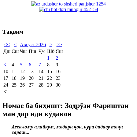
Тақвим
<<
<
Август 2026
>
>>
Дш
Сш
Чш
Пш
Ҷм
Шб
Яш
1
2
3
4
5
6
7
8
9
10
11
12
13
14
15
16
17
18
19
20
21
22
23
24
25
26
27
28
29
30
31
Номае ба биҳишт: Зодрӯзи Фариштаи
ман дар иди кӯдакон
Ассалому алайкум, модари ҷон, нури дидаву тоҷи
сарам...