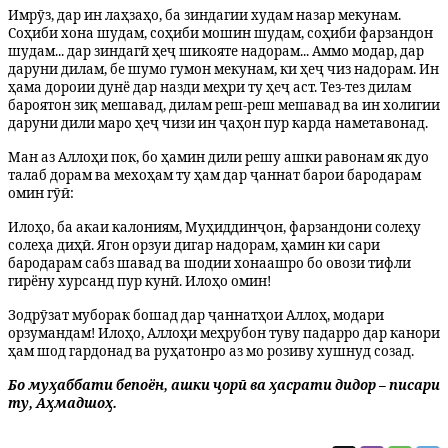
​Имрӯз, дар ин лаҳзаҳо, ба зиндагии худам назар мекунам.
Соҳиби хона шудам, соҳиби мошин шудам, соҳиби фарзандон
шудам... дар зиндагӣ ҳеҷ шикояте надорам... Аммо модар, дар
даруни дилам, бе шумо гумон мекунам, ки ҳеҷ чиз надорам. Ин
ҳама дороии дунё дар назди меҳри ту ҳеҷ аст. Тез-тез дилам
бароятон зиқ мешавад, дилам реш-реш мешавад ва ин холигии
даруни дили маро ҳеҷ чизи ин ҷаҳон пур карда наметавонад.
​Ман аз Аллоҳи пок, бо ҳамин дили решу ашки равонам як дуо
талаб дорам ва мехоҳам ту ҳам дар ҷаннат барои бародарам
омин гӯӣ:
Илоҳо, ба акаи калониям, Муҳиддинҷон, фарзандони солеҳу
солеҳа диҳӣ. Ягон орзуи дигар надорам, ҳамин ки сари
бародарам сабз шавад ва шодии хонаашро бо овози тифли
гирёну хурсанд пур кунӣ. Илоҳо омин!
​Зодрӯзат муборак бошад дар ҷаннатҳои Аллоҳ, модари
орзумандам! Илоҳо, Аллоҳи меҳрубон туву падарро дар канори
ҳам шод гардонад ва руҳатонро аз мо розиву хушнуд созад.
Бо муҳаббати бепоён, ашки ҷорӣ ва ҳасрати дидор – писари
ту, Аҳмадшоҳ.