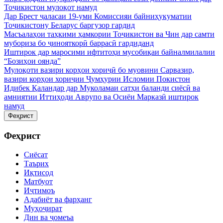
Тоҷикистон мулоқот намуд
Дар Брест ҷаласаи 19-уми Комиссияи байниҳукуматии
Тоҷикистону Беларус баргузор гардид
Масъалаҳои таҳкими ҳамкории Тоҷикистон ва Чин дар самти
мубориза бо ҷинояткорӣ баррасӣ гардиданд
Иштирок дар маросими ифтитоҳи мусобиқаи байналмилалии
“Бозиҳои оянда”
Мулоқоти вазири корҳои хориҷӣ бо муовини Сарвазир,
вазири корҳои хориҷии Ҷумҳурии Исломии Покистон
Идибек Қаландар дар Муколамаи сатҳи баланди сиёсӣ ва
амниятии Иттиҳоди Аврупо ва Осиёи Марказӣ иштирок
намуд
Феҳрист
Феҳрист
Сиёсат
Таърих
Иқтисод
Матбуот
Иҷтимоъ
Адабиёт ва фарҳанг
Муҳоҷират
Дин ва ҷомеъа