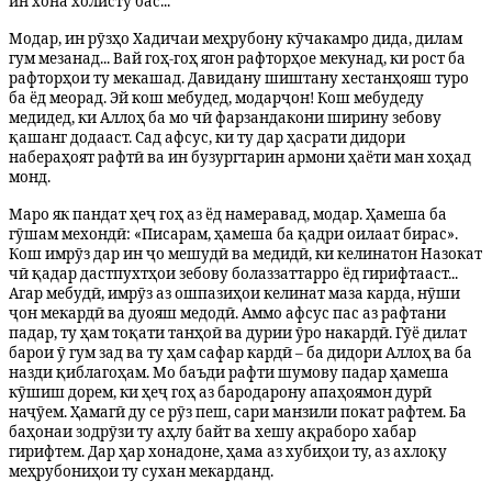
ин хона холисту бас...
​Модар, ин рӯзҳо Хадичаи меҳрубону кӯчакамро дида, дилам
гум мезанад... Вай гоҳ-гоҳ ягон рафторҳое мекунад, ки рост ба
рафторҳои ту мекашад. Давидану шиштану хестанҳояш туро
ба ёд меорад. Эй кош мебудед, модарҷон! Кош мебудеду
медидед, ки Аллоҳ ба мо чӣ фарзандакони ширину зебову
қашанг додааст. Сад афсус, ки ту дар ҳасрати дидори
набераҳоят рафтӣ ва ин бузургтарин армони ҳаёти ман хоҳад
монд.
​Маро як пандат ҳеҷ гоҳ аз ёд намеравад, модар. Ҳамеша ба
гӯшам мехондӣ: «Писарам, ҳамеша ба қадри оилаат бирас».
Кош имрӯз дар ин ҷо мешудӣ ва медидӣ, ки келинатон Назокат
чӣ қадар дастпухтҳои зебову болаззаттарро ёд гирифтааст...
Агар мебудӣ, имрӯз аз ошпазиҳои келинат маза карда, нӯши
ҷон мекардӣ ва дуояш медодӣ. Аммо афсус пас аз рафтани
падар, ту ҳам тоқати танҳоӣ ва дурии ӯро накардӣ. Гӯё дилат
барои ӯ гум зад ва ту ҳам сафар кардӣ – ба дидори Аллоҳ ва ба
назди қиблагоҳам. Мо баъди рафти шумову падар ҳамеша
кӯшиш дорем, ки ҳеҷ гоҳ аз бародарону апаҳоямон дурӣ
наҷӯем. Ҳамагӣ ду се рӯз пеш, сари манзили покат рафтем. Ба
баҳонаи зодрӯзи ту аҳлу байт ва хешу ақраборо хабар
гирифтем. Дар ҳар хонадоне, ҳама аз хубиҳои ту, аз ахлоқу
меҳрубониҳои ту сухан мекарданд.