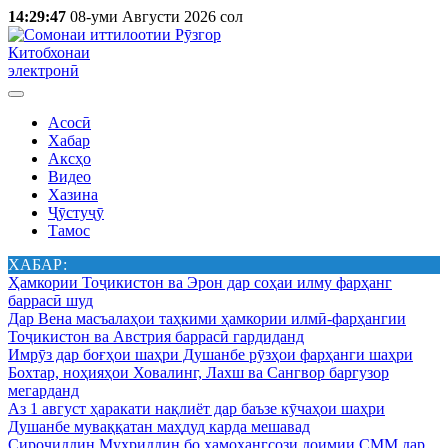
14:29:47
08-уми Августи 2026 сол
Китобхонаи
электронӣ
Асосӣ
Хабар
Аксҳо
Видео
Хазина
Ҷӯстуҷӯ
Тамос
ХАБАР:
Ҳамкории Тоҷикистон ва Эрон дар соҳаи илму фарҳанг
баррасӣ шуд
Дар Вена масъалаҳои таҳкими ҳамкории илмӣ-фарҳангии
Тоҷикистон ва Австрия баррасӣ гардиданд
Имрӯз дар боғҳои шаҳри Душанбе рӯзҳои фарҳанги шаҳри
Бохтар, ноҳияҳои Ховалинг, Лахш ва Сангвор баргузор
мегарданд
Аз 1 август ҳаракати нақлиёт дар баъзе кӯчаҳои шаҳри
Душанбе муваққатан маҳдуд карда мешавад
Сироҷиддин Муҳриддин бо ҳамоҳангсози доимии СММ дар