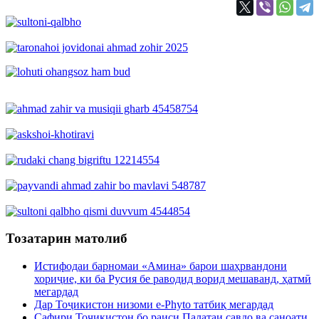
Тозатарин матолиб
Истифодаи барномаи «Амина» барои шаҳрвандони
хориҷие, ки ба Русия бе раводид ворид мешаванд, ҳатмӣ
мегардад
Дар Тоҷикистон низоми e-Phyto татбиқ мегардад
Сафири Тоҷикистон бо раиси Палатаи савдо ва саноати