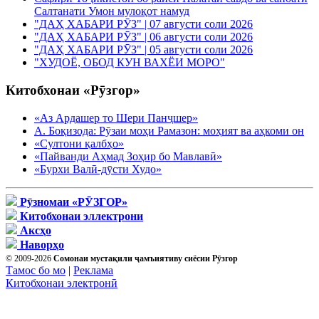
Салтанати Умон мулоқот намуд
"ДАҲ ХАБАРИ РӮЗ" | 07 августи соли 2026
"ДАҲ ХАБАРИ РӮЗ" | 06 августи соли 2026
"ДАҲ ХАБАРИ РӮЗ" | 05 августи соли 2026
"ХУДОЁ, ОБОД КУН ВАХЁИ МОРО"
Китобхонаи «Рӯзгор»
«Аз Ардашер то Шери Панҷшер»
А. Боқизода: Рӯзаи моҳи Рамазон: моҳият ва аҳкоми он
«Султони қалбҳо»
«Пайванди Аҳмад Зоҳир бо Мавлавӣ»
«Бурхи Валӣ-дӯсти Худо»
Рӯзномаи «РӮЗГОР»
Китобхонаи эллектрони
Аксҳо
Наворҳо
© 2009-2026
Сомонаи мустақили ҷамъиятиву сиёсии Рӯзгор
Тамос бо мо
|
Реклама
Китобхонаи электронӣ