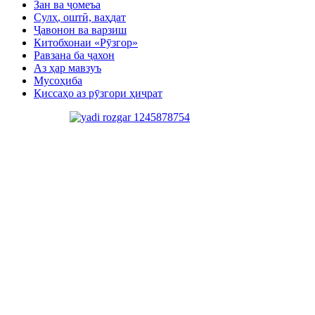
Зан ва ҷомеъа
Сулҳ, оштӣ, ваҳдат
Ҷавонон ва варзиш
Китобхонаи «Рӯзгор»
Равзана ба ҷахон
Аз ҳар мавзуъ
Мусоҳиба
Қиссаҳо аз рӯзгори ҳиҷрат