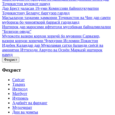
Тоҷикистон мулоқот намуд
Дар Брест ҷаласаи 19-уми Комиссияи байниҳукуматии
Тоҷикистону Беларус баргузор гардид
Масъалаҳои таҳкими ҳамкории Тоҷикистон ва Чин дар самти
мубориза бо ҷинояткорӣ баррасӣ гардиданд
Иштирок дар маросими ифтитоҳи мусобиқаи байналмилалии
“Бозиҳои оянда”
Мулоқоти вазири корҳои хориҷӣ бо муовини Сарвазир,
вазири корҳои хориҷии Ҷумҳурии Исломии Покистон
Идибек Қаландар дар Муколамаи сатҳи баланди сиёсӣ ва
амниятии Иттиҳоди Аврупо ва Осиёи Марказӣ иштирок
намуд
Феҳрист
Феҳрист
Сиёсат
Таърих
Иқтисод
Матбуот
Иҷтимоъ
Адабиёт ва фарҳанг
Муҳоҷират
Дин ва ҷомеъа