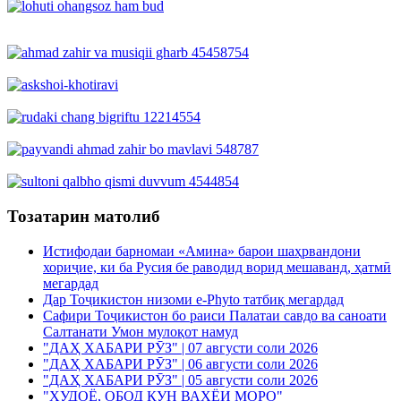
Тозатарин матолиб
Истифодаи барномаи «Амина» барои шаҳрвандони
хориҷие, ки ба Русия бе раводид ворид мешаванд, ҳатмӣ
мегардад
Дар Тоҷикистон низоми e-Phyto татбиқ мегардад
Сафири Тоҷикистон бо раиси Палатаи савдо ва саноати
Салтанати Умон мулоқот намуд
"ДАҲ ХАБАРИ РӮЗ" | 07 августи соли 2026
"ДАҲ ХАБАРИ РӮЗ" | 06 августи соли 2026
"ДАҲ ХАБАРИ РӮЗ" | 05 августи соли 2026
"ХУДОЁ, ОБОД КУН ВАХЁИ МОРО"