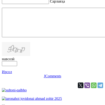
Сарлавҳа
навсозӣ
Ирсол
JComments