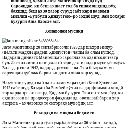
бишносад, ҳамон Лата Мангешкар хоҳад буд.
Сарояндае, ки беш аз шаст сол ба синамои ҳинд рӯҳ
бахшид, беш аз 30 ҳазор суруд сабт кард ва номи
миллии «Булбули Ҳиндустон»-ро соҳиб шуд. Вай хоҳари
бузурги Аша Бхосле аст.
Хонаводаи мусиқӣ
Лата Мангешкар 28 сентябри соли 1929 дар шаҳри Индур
(иёлати Мадҳя-Прадеш, Ҳиндустон) чашм ба олам кушод.
Падараш Диннатҳ Мангешкар сароянда ва оҳангсози театр
буд. Лата аз синни панҷсолагӣ зери дасти падар мусиқӣ омӯхт.
Вале дар соли 1942, падар даргузашт ва Лата бояд ҳамчун
сарояндаи дубляж барои зиндагии оила кор кунад.
Нахустин суруди вай дар филми маратҳии «Китӣ Ҳасенал»
1942 сабт шуд. Баъдан ба Бомбей кӯчид ва дар филмҳои ҳиндӣ
кор карданро оғоз кард. Қадами бузурги Лата он замон буд, ки
оҳангсозон ва продюсерон фаҳмиданд: овози вай барои ҳар
актриса – аз ҷавонҳо то ситораҳо мувофиқ аст.
Рекордҳо ва мақоми беҳамто
Лата Мангешкар дар тӯли умр ба зиёда аз 36 забон – ҳиндӣ,
маратҳӣ, бенгалӣ, гурҷотӣ, панҷобӣ, тамилӣ, телугу, канда,