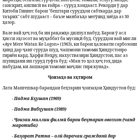
санскрит, англисӣ ва ғайра – суруд хондааст. Рекорди ӯ дар
Китоби Гиннес барои "бештари сурудҳои сабткарда дар
таърих" сабт шудааст – баъзе манбаъҳо мегӯянд зиёда аз 30
ҳазор.
Вале вай ҳеҷ гоҳ ба ин рақамҳо дилпул набуд. Барои ӯ асл
ҳисси эҳсосот ва муҳаббат ба мусиқӣ буд. Сурудҳои вай мисли
«Aye Mere Watan Ke Logon» (1963), ки барои ҳалокати сарбозони
ҳинд дар ҷанг суруда шуд, чашмони тамоми Ҳиндустонро
гиряён кард. Ҳарфи Неҳру, нахуствазири Ҳиндустон, пас аз
шунидани ин суруд гуфта буд: «Ман то ҳол ҳеҷ гоҳ дида
набудам, ки лашкари тамоми маҷлис гиря кунад».
Ҷоизаҳо ва эҳтиром
Лата Мангешкар барандаи беҳтарин ҷоизаҳои Ҳиндустон буд:
- Падма Бҳушан (1969)
- Падма Вибҳушан (1989)
- Ҷоизаи миллии филмӣ барои беҳтарин овозхон (чанд
маротиба)
- Баҳорат Ратна – олӣ дарачаи гражданӣ дар