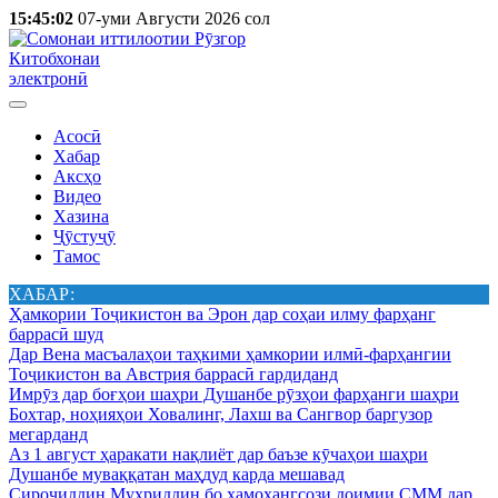
15:45:02
07-уми Августи 2026 сол
Китобхонаи
электронӣ
Асосӣ
Хабар
Аксҳо
Видео
Хазина
Ҷӯстуҷӯ
Тамос
ХАБАР:
Ҳамкории Тоҷикистон ва Эрон дар соҳаи илму фарҳанг
баррасӣ шуд
Дар Вена масъалаҳои таҳкими ҳамкории илмӣ-фарҳангии
Тоҷикистон ва Австрия баррасӣ гардиданд
Имрӯз дар боғҳои шаҳри Душанбе рӯзҳои фарҳанги шаҳри
Бохтар, ноҳияҳои Ховалинг, Лахш ва Сангвор баргузор
мегарданд
Аз 1 август ҳаракати нақлиёт дар баъзе кӯчаҳои шаҳри
Душанбе муваққатан маҳдуд карда мешавад
Сироҷиддин Муҳриддин бо ҳамоҳангсози доимии СММ дар