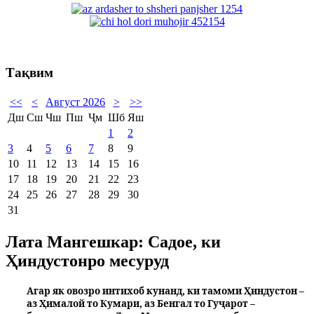
Тақвим
<<
<
Август 2026
>
>>
Дш
Сш
Чш
Пш
Ҷм
Шб
Яш
1
2
3
4
5
6
7
8
9
10
11
12
13
14
15
16
17
18
19
20
21
22
23
24
25
26
27
28
29
30
31
Лата Мангешкар: Садое, ки
Ҳиндустонро месуруд
Агар як овозро интихоб кунанд, ки тамоми Ҳиндустон –
аз Ҳималой то Кумари, аз Бенгал то Гуҷарот –