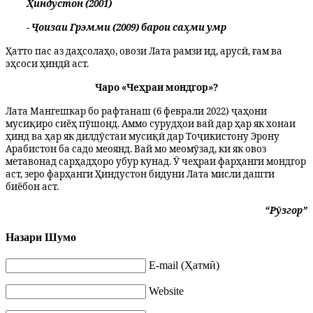
Ҳиндустон (2001)
- Ҷоизаи Грэмми (2009) барои саҳми умр
Ҳатто пас аз даҳсолаҳо, овози Лата рамзи ид, арусӣ, ғам ва
эҳсоси ҳиндӣ аст.
Чаро «Чеҳраи мондгор»?
Лата Мангешкар бо рафтанаш (6 феврали 2022) ҷаҳони
мусиқиро сиёҳ пӯшонд. Аммо сурудҳои вай дар ҳар як хонаи
ҳинд ва ҳар як дилдӯстаи мусиқӣ дар Тоҷикистону Эрону
Арабистон ба садо меоянд. Вай мо меомӯзад, ки як овоз
метавонад сарҳадҳоро убур кунад. Ӯ чеҳраи фарҳанги мондгор
аст, зеро фарҳанги Ҳиндустон бидуни Лата мисли дашти
биёбон аст.
“Рӯзгор”
Назари Шумо
E-mail (Ҳатмӣ)
Website