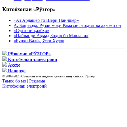
Китобхонаи «Рӯзгор»
«Аз Ардашер то Шери Панҷшер»
А. Боқизода: Рӯзаи моҳи Рамазон: моҳият ва аҳкоми он
«Султони қалбҳо»
«Пайванди Аҳмад Зоҳир бо Мавлавӣ»
«Бурхи Валӣ-дӯсти Худо»
Рӯзномаи «РӮЗГОР»
Китобхонаи эллектрони
Аксҳо
Наворҳо
© 2009-2026
Сомонаи мустақили ҷамъиятиву сиёсии Рӯзгор
Тамос бо мо
|
Реклама
Китобхонаи электронӣ