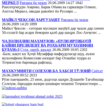
МЕРКЕЛ
Равзана ба ҷахон
26.06.2009 14:27
1842
Раисиҷумҳури Амрико, Барак Обама ва сарвазири Олмон,
Ангела Меркел, ояндаи равобит бо Русияро ...
МАЙКЛ ҶЕКСОН ДАРГУЗАШТ
Равзана ба ҷахон
26.06.2009 14:20
1899
Майкл Ҷексон – ситораи мусиқии маҳбуб дар ҷаҳон дар синни
50-солагӣ бар асари бемории қалб дар шаҳри Лос-Анҷелес ...
ҶАЛОЛИДДИН МАҲМУДОВ: «ПУЛИ ИРТИБОТӢ
БАЙНИ ПРЕЗИДЕНТ ВА РОҲБАРИ МУХОЛИФИН
БУДАМ»3
Сулҳ, оштӣ, ваҳдат
26.06.2009 10:05
2202
-Бале, вақте ки Ҳоҷӣ Музаффар мафқудуласар шуд, аъзои
мухолифини Комиссияи назорат бар Оташбас пурра аз
Тоҷикистон баромада рафтанд.
МАҲКУМИЯТИ СОЛЕҲОВ БА ҲАБСИ ТӮЛОНӢ
Сиёсат
26.06.2009 09:52
2033
Рӯзи панҷшанбе, 25 июн, додгоҳи шаҳри Душанбе Тағойназар
Солеҳов, бародари вазири кишвари пешини Тоҷикистонро ...