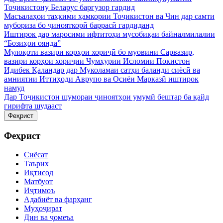
Тоҷикистону Беларус баргузор гардид
Масъалаҳои таҳкими ҳамкории Тоҷикистон ва Чин дар самти
мубориза бо ҷинояткорӣ баррасӣ гардиданд
Иштирок дар маросими ифтитоҳи мусобиқаи байналмилалии
“Бозиҳои оянда”
Мулоқоти вазири корҳои хориҷӣ бо муовини Сарвазир,
вазири корҳои хориҷии Ҷумҳурии Исломии Покистон
Идибек Қаландар дар Муколамаи сатҳи баланди сиёсӣ ва
амниятии Иттиҳоди Аврупо ва Осиёи Марказӣ иштирок
намуд
Дар Тоҷикистон шумораи ҷиноятҳои умумӣ бештар ба қайд
гирифта шудааст
Феҳрист
Феҳрист
Сиёсат
Таърих
Иқтисод
Матбуот
Иҷтимоъ
Адабиёт ва фарҳанг
Муҳоҷират
Дин ва ҷомеъа