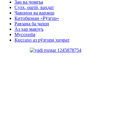
Зан ва ҷомеъа
Сулҳ, оштӣ, ваҳдат
Ҷавонон ва варзиш
Китобхонаи «Рӯзгор»
Равзана ба ҷахон
Аз ҳар мавзуъ
Мусоҳиба
Қиссаҳо аз рӯзгори ҳиҷрат