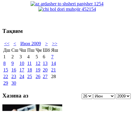
Тақвим
<<
<
Июн 2009
>
>>
Дш
Сш
Чш
Пш
Ҷм
Шб
Яш
1
2
3
4
5
6
7
8
9
10
11
12
13
14
15
16
17
18
19
20
21
22
23
24
25
26
27
28
29
30
Хазина аз