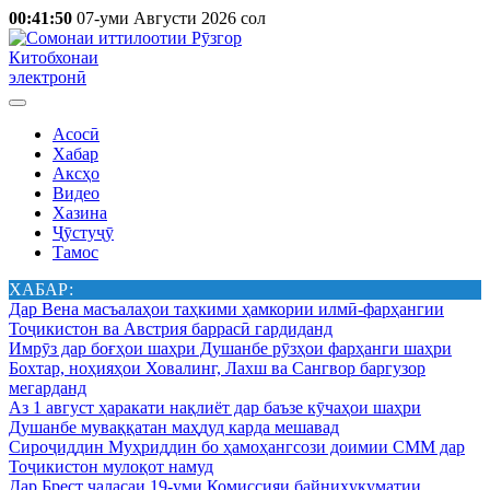
00:41:50
07-уми Августи 2026 сол
Китобхонаи
электронӣ
Асосӣ
Хабар
Аксҳо
Видео
Хазина
Ҷӯстуҷӯ
Тамос
ХАБАР:
Дар Вена масъалаҳои таҳкими ҳамкории илмӣ-фарҳангии
Тоҷикистон ва Австрия баррасӣ гардиданд
Имрӯз дар боғҳои шаҳри Душанбе рӯзҳои фарҳанги шаҳри
Бохтар, ноҳияҳои Ховалинг, Лахш ва Сангвор баргузор
мегарданд
Аз 1 август ҳаракати нақлиёт дар баъзе кӯчаҳои шаҳри
Душанбе муваққатан маҳдуд карда мешавад
Сироҷиддин Муҳриддин бо ҳамоҳангсози доимии СММ дар
Тоҷикистон мулоқот намуд
Дар Брест ҷаласаи 19-уми Комиссияи байниҳукуматии