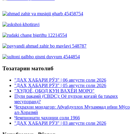
Тозатарин матолиб
"ДАҲ ХАБАРИ РӮЗ" | 06 августи соли 2026
"ДАҲ ХАБАРИ РӮЗ" | 05 августи соли 2026
"ХУДОЁ, ОБОД КУН ВАХЁИ МОРО"
Пули рақамӣ (CBDC): Оё пулҳои коғазӣ ба таърих
месупоранд?
Чеҳраҳои мондагор: Абуабдуллоҳ Муҳаммад ибни Мӯсо
ал-Хоразмӣ
Чемпионати ҷаҳонии соли 1966
"ДАҲ ХАБАРИ РӮЗ" | 03 августи соли 2026