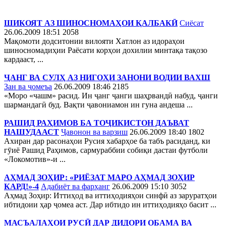
ШИКОЯТ АЗ ШИНОСНОМАҲОИ ҚАЛБАКӢ
Сиёсат
26.06.2009 18:51
2058
Мақомоти додситонии вилояти Хатлон аз идораҳои
шиносномадиҳии Раёсати корҳои дохилии минтақа тақозо
кардааст, ...
ҶАНГ ВА СУЛҲ АЗ НИГОҲИ ЗАНОНИ ВОДИИ ВАХШ
Зан ва ҷомеъа
26.06.2009 18:46
2185
«Моро «чашм» расид. Ин ҷанг ҷанги шаҳрвандӣ набуд, ҷанги
шармандагӣ буд. Вақти ҷавониамон ин гуна андеша ...
РАШИД РАҲИМОВ БА ТОҶИКИСТОН ДАЪВАТ
НАШУДААСТ
Ҷавонон ва варзиш
26.06.2009 18:40
1802
Ахиран дар расонаҳои Русия хабарҳое ба табъ расиданд, ки
гӯиё Рашид Раҳимов, сармураббии собиқи дастаи футболи
«Локомотив»-и ...
АҲМАД ЗОҲИР: «РИЁЗАТ МАРО АҲМАД ЗОҲИР
КАРД!»-4
Адабиёт ва фарҳанг
26.06.2009 15:10
3052
Аҳмад Зоҳир: Иттиҳод ва иттиҳодияҳои синфӣ аз заруратҳои
ибтидоии ҳар ҷомеа аст. Дар ибтидо ин иттиҳодияҳо басит ...
МАСЪАЛАҲОИ РУСӢ ДАР ДИДОРИ ОБАМА ВА