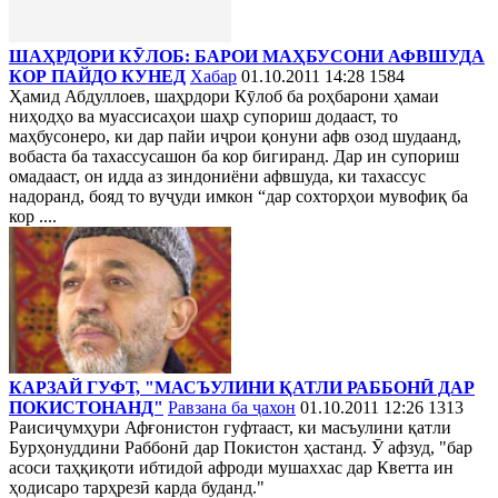
ШАҲРДОРИ КӮЛОБ: БАРОИ МАҲБУСОНИ АФВШУДА
КОР ПАЙДО КУНЕД
Хабар
01.10.2011 14:28
1584
Ҳамид Абдуллоев, шаҳрдори Кӯлоб ба роҳбарони ҳамаи
ниҳодҳо ва муассисаҳои шаҳр супориш додааст, то
маҳбусонеро, ки дар пайи иҷрои қонуни афв озод шудаанд,
вобаста ба тахассусашон ба кор бигиранд. Дар ин супориш
омадааст, он идда аз зиндониёни афвшуда, ки тахассус
надоранд, бояд то вуҷуди имкон “дар сохторҳои мувофиқ ба
кор ....
КАРЗАЙ ГУФТ, "МАСЪУЛИНИ ҚАТЛИ РАББОНӢ ДАР
ПОКИСТОНАНД"
Равзана ба ҷахон
01.10.2011 12:26
1313
Раисиҷумҳури Афғонистон гуфтааст, ки масъулини қатли
Бурҳонуддини Раббонӣ дар Покистон ҳастанд. Ӯ афзуд, "бар
асоси таҳқиқоти ибтидоӣ афроди мушаххас дар Кветта ин
ҳодисаро тарҳрезӣ карда буданд."