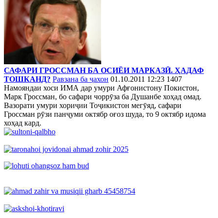
САФАРИ ГРОССМАН БА ОСИЁИ МАРКАЗӢ. ҲАДАФ
ТОШКАНД?
Равзана ба ҷахон
01.10.2011 12:23
1407
Намояндаи хоси ИМА дар умури Афғонистону Покистон,
Марк Гроссман, бо сафари чоррӯза ба Душанбе хоҳад омад.
Вазорати умури хориҷии Тоҷикистон мегӯяд, сафари
Гроссман рӯзи панҷуми октябр оғоз шуда, то 9 октябр идома
хоҳад кард.