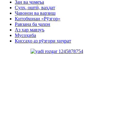
Зан ва ҷомеъа
Сулҳ, оштӣ, ваҳдат
Ҷавонон ва варзиш
Китобхонаи «Рӯзгор»
Равзана ба ҷахон
Аз ҳар мавзуъ
Мусоҳиба
Қиссаҳо аз рӯзгори ҳиҷрат