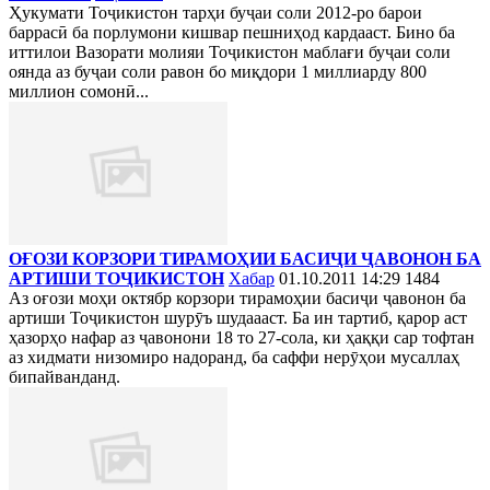
Ҳукумати Тоҷикистон тарҳи буҷаи соли 2012-ро барои
баррасӣ ба порлумони кишвар пешниҳод кардааст. Бино ба
иттилои Вазорати молияи Тоҷикистон маблағи буҷаи соли
оянда аз буҷаи соли равон бо миқдори 1 миллиарду 800
миллион сомонӣ...
ОҒОЗИ КОРЗОРИ ТИРАМОҲИИ БАСИҶИ ҶАВОНОН БА
АРТИШИ ТОҶИКИСТОН
Хабар
01.10.2011 14:29
1484
Аз оғози моҳи октябр корзори тирамоҳии басиҷи ҷавонон ба
артиши Тоҷикистон шурӯъ шудаааст. Ба ин тартиб, қарор аст
ҳазорҳо нафар аз ҷавонони 18 то 27-сола, ки ҳаққи сар тофтан
аз хидмати низомиро надоранд, ба саффи нерӯҳои мусаллаҳ
бипайванданд.