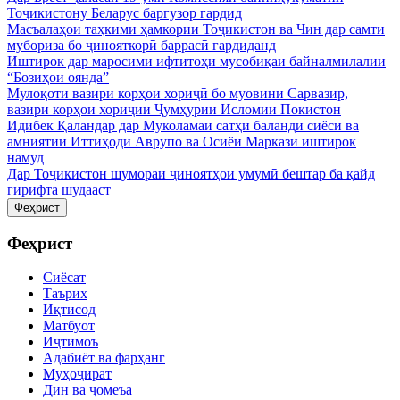
Тоҷикистону Беларус баргузор гардид
Масъалаҳои таҳкими ҳамкории Тоҷикистон ва Чин дар самти
мубориза бо ҷинояткорӣ баррасӣ гардиданд
Иштирок дар маросими ифтитоҳи мусобиқаи байналмилалии
“Бозиҳои оянда”
Мулоқоти вазири корҳои хориҷӣ бо муовини Сарвазир,
вазири корҳои хориҷии Ҷумҳурии Исломии Покистон
Идибек Қаландар дар Муколамаи сатҳи баланди сиёсӣ ва
амниятии Иттиҳоди Аврупо ва Осиёи Марказӣ иштирок
намуд
Дар Тоҷикистон шумораи ҷиноятҳои умумӣ бештар ба қайд
гирифта шудааст
Феҳрист
Феҳрист
Сиёсат
Таърих
Иқтисод
Матбуот
Иҷтимоъ
Адабиёт ва фарҳанг
Муҳоҷират
Дин ва ҷомеъа