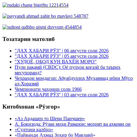
Тозатарин матолиб
"ДАҲ ХАБАРИ РӮЗ" | 06 августи соли 2026
"ДАҲ ХАБАРИ РӮЗ" | 05 августи соли 2026
"ХУДОЁ, ОБОД КУН ВАХЁИ МОРО"
Пули рақамӣ (CBDC): Оё пулҳои коғазӣ ба таърих
месупоранд?
Чеҳраҳои мондагор: Абуабдуллоҳ Муҳаммад ибни Мӯсо
ал-Хоразмӣ
Чемпионати ҷаҳонии соли 1966
"ДАҲ ХАБАРИ РӮЗ" | 03 августи соли 2026
Китобхонаи «Рӯзгор»
«Аз Ардашер то Шери Панҷшер»
А. Боқизода: Рӯзаи моҳи Рамазон: моҳият ва аҳкоми он
«Султони қалбҳо»
«Пайванди Аҳмад Зоҳир бо Мавлавӣ»