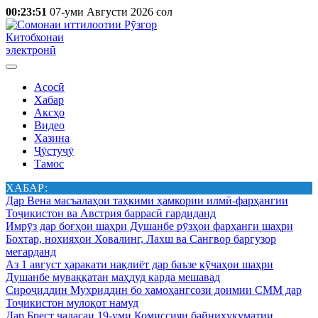
00:23:51
07-уми Августи 2026 сол
Китобхонаи
электронӣ
Асосӣ
Хабар
Аксҳо
Видео
Хазина
Ҷӯстуҷӯ
Тамос
ХАБАР:
Дар Вена масъалаҳои таҳкими ҳамкории илмӣ-фарҳангии
Тоҷикистон ва Австрия баррасӣ гардиданд
Имрӯз дар боғҳои шаҳри Душанбе рӯзҳои фарҳанги шаҳри
Бохтар, ноҳияҳои Ховалинг, Лахш ва Сангвор баргузор
мегарданд
Аз 1 август ҳаракати нақлиёт дар баъзе кӯчаҳои шаҳри
Душанбе муваққатан маҳдуд карда мешавад
Сироҷиддин Муҳриддин бо ҳамоҳангсози доимии СММ дар
Тоҷикистон мулоқот намуд
Дар Брест ҷаласаи 19-уми Комиссияи байниҳукуматии