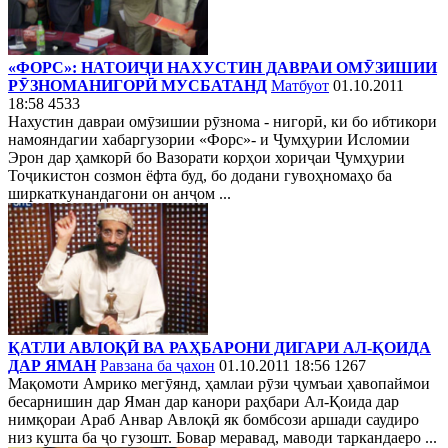
«ФОРС»: НАТОИҶИ НАХУСТИН ДАВРАИ ОМӮЗИШИИ
РӮЗНОМАНИГОРӢ МУСБАТАНД
Матбуот
01.10.2011
18:58
4533
Нахустин давраи омӯзишии рӯзнома - нигорӣ, ки бо ибтикори
намояндагии хабаргузории «Форс»- и Ҷумҳурии Исломии
Эрон дар ҳамкорӣ бо Вазорати корҳои хориҷаи Ҷумҳурии
Тоҷикистон созмон ёфта буд, бо додани гувоҳномаҳо ба
ширкаткунандагони он анҷом ...
ҚАТЛИ АВЛОҚӢ ВА РАҲБАРОНИ ДИГАРИ АЛ-ҚОИДА
ДАР ЯМАН
Равзана ба ҷахон
01.10.2011 18:56
1267
Мақомоти Амрико мегӯянд, ҳамлаи рӯзи ҷумъаи ҳавопаймои
бесарнишин дар Яман дар канори раҳбари Ал-Қоида дар
нимқораи Араб Анвар Авлоқӣ як бомбсози аршади саудиро
низ кушта ба ҷо гузошт. Бовар меравад, маводи таркандаеро ...