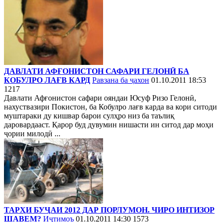
ДАВЛАТИ АФҒОНИСТОН САФАРИ ГЕЛОНӢ БА
КОБУЛРО ЛАҒВ КАРД
Равзана ба ҷахон
01.10.2011 18:53
1217
Давлати Афғонистон сафари ояндаи Юсуф Ризо Гелонӣ,
нахуствазири Покистон, ба Кобулро лағв карда ва кори ситоди
муштараки ду кишвар барои сулҳро низ ба таълиқ
даровардааст. Қарор буд дувумин нишасти ин ситод дар моҳи
ҷории милодӣ ...
ТАРҲИ БУҶАИ 2012 ДАР ПОРЛУМОН. ЧИРО ИНТИЗОР
ШАВЕМ?
Иҷтимоъ
01.10.2011 14:30
1573