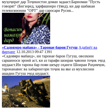
муҳоҷират дар Тоҷикистон доман задааст.Барномаи "Пусть
говорят" (Бигзоред, ҳарфашонро гӯянд), ки дар шабакаи
телевизиюнии "ОРТ" дар саросари Русия...
«Садоямро мабанд» - Таронае барои Гугуш
Адабиёт ва
фарҳанг
12.10.2013 09:47
1391
«Садоямро мабанд», ин таронае барои Гугуш, овозхони
саршиноси эронӣ аст, ки аз тарафи шоираи ҷавони тоҷик эҷод
шудааст.Ин тарона бар пояи шеъру оҳанги Шоираи Раҳимҷон,
таронанавис ва хабарнигори тоҷик ва яке аз мухлисони
ашадии Гугуш эҷод шудааст.