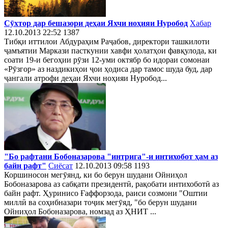
Сӯхтор дар бешазори деҳаи Яхчи ноҳияи Нуробод
Хабар
12.10.2013 22:52
1387
Тибқи иттилои Абдураҳим Раҷабов, директори ташкилоти
ҷамъятии Маркази пасткунии хавфи ҳолатҳои фавқулода, ки
соати 19-и бегоҳии рӯзи 12-уми октябр бо идораи сомонаи
«Рӯзгор» аз наздикиҳои ҷои ҳодиса дар тамос шуда буд, дар
ҷангали атрофи деҳаи Яхчи ноҳияи Нуробод...
"Бо рафтани Бобоназарова "интрига"-и интихобот ҳам аз
байн рафт"
Сиёсат
12.10.2013 09:58
1193
Коршиносон мегӯянд, ки бо берун шудани Ойниҳол
Бобоназарова аз сабқати президентӣ, рақобати интихоботӣ аз
байн рафт. Ҳуринисо Ғаффорзода, раиси созмони "Оштии
миллӣ ва соҳибназари тоҷик мегӯяд, "бо берун шудани
Ойниҳол Бобоназарова, номзад аз ҲНИТ ...