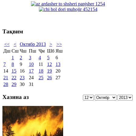
Тақвим
<<
<
Октябр 2013
>
>>
Дш
Сш
Чш
Пш
Ҷм
Шб
Яш
1
2
3
4
5
6
7
8
9
10
11
12
13
14
15
16
17
18
19
20
21
22
23
24
25
26
27
28
29
30
31
Хазина аз