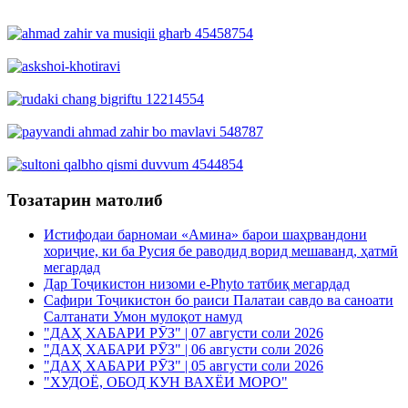
Тозатарин матолиб
Истифодаи барномаи «Амина» барои шаҳрвандони
хориҷие, ки ба Русия бе раводид ворид мешаванд, ҳатмӣ
мегардад
Дар Тоҷикистон низоми e-Phyto татбиқ мегардад
Сафири Тоҷикистон бо раиси Палатаи савдо ва саноати
Салтанати Умон мулоқот намуд
"ДАҲ ХАБАРИ РӮЗ" | 07 августи соли 2026
"ДАҲ ХАБАРИ РӮЗ" | 06 августи соли 2026
"ДАҲ ХАБАРИ РӮЗ" | 05 августи соли 2026
"ХУДОЁ, ОБОД КУН ВАХЁИ МОРО"