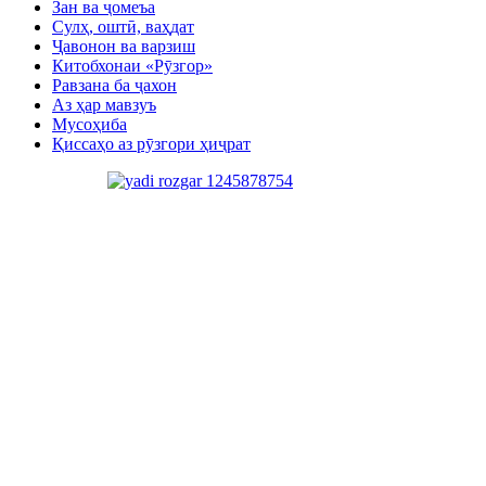
Зан ва ҷомеъа
Сулҳ, оштӣ, ваҳдат
Ҷавонон ва варзиш
Китобхонаи «Рӯзгор»
Равзана ба ҷахон
Аз ҳар мавзуъ
Мусоҳиба
Қиссаҳо аз рӯзгори ҳиҷрат