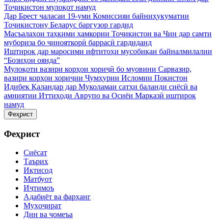
Тоҷикистон мулоқот намуд
Дар Брест ҷаласаи 19-уми Комиссияи байниҳукуматии
Тоҷикистону Беларус баргузор гардид
Масъалаҳои таҳкими ҳамкории Тоҷикистон ва Чин дар самти
мубориза бо ҷинояткорӣ баррасӣ гардиданд
Иштирок дар маросими ифтитоҳи мусобиқаи байналмилалии
“Бозиҳои оянда”
Мулоқоти вазири корҳои хориҷӣ бо муовини Сарвазир,
вазири корҳои хориҷии Ҷумҳурии Исломии Покистон
Идибек Қаландар дар Муколамаи сатҳи баланди сиёсӣ ва
амниятии Иттиҳоди Аврупо ва Осиёи Марказӣ иштирок
намуд
Феҳрист
Феҳрист
Сиёсат
Таърих
Иқтисод
Матбуот
Иҷтимоъ
Адабиёт ва фарҳанг
Муҳоҷират
Дин ва ҷомеъа