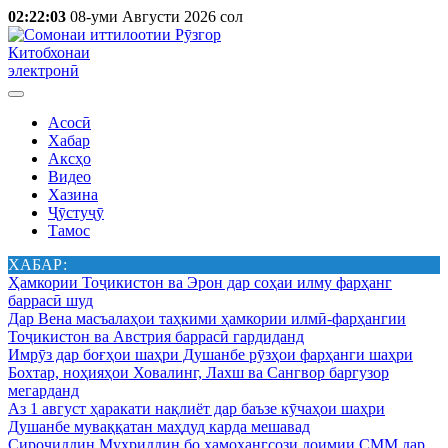
02:22:03
08-уми Августи 2026 сол
Китобхонаи
электронӣ
Асосӣ
Хабар
Аксҳо
Видео
Хазина
Ҷӯстуҷӯ
Тамос
ХАБАР:
Ҳамкории Тоҷикистон ва Эрон дар соҳаи илму фарҳанг
баррасӣ шуд
Дар Вена масъалаҳои таҳкими ҳамкории илмӣ-фарҳангии
Тоҷикистон ва Австрия баррасӣ гардиданд
Имрӯз дар боғҳои шаҳри Душанбе рӯзҳои фарҳанги шаҳри
Бохтар, ноҳияҳои Ховалинг, Лахш ва Сангвор баргузор
мегарданд
Аз 1 август ҳаракати нақлиёт дар баъзе кӯчаҳои шаҳри
Душанбе муваққатан маҳдуд карда мешавад
Сироҷиддин Муҳриддин бо ҳамоҳангсози доимии СММ дар