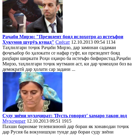
Раҷаби Мирзо: "Президент бояд ислоҳотро аз истеъфои
Ҳукумов шурӯъ кунад"
Сиёсат
12.10.2013 09:54
1134
Таҳлилгари тоҷик Раҷаби Мирзо, дар заминаи садамаи
фоҷеъабор бо ҳалокати се нафар гуфт, ки президент бояд
раҳбари ширкати Роҳи оҳанро ба истеъфо бифиристад.Раҷаби
Мирзо, таҳлилгари тоҷик мутмаин аст, ки дар ҷомеаҳои боз ва
демократӣ дар ҳолати сар задани ...
Суду зиёни муҳоҷират: 'Пусть говорят' ҳамаро такон дод
Муҳоҷират
12.10.2013 09:51
1915
Пахши барномае телевизиюнӣ дар бораи як хонаводаи тоҷик
дар Русия ба вокунишҳои тунде дар бораи суду зиёни