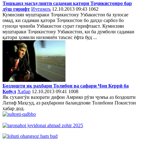
Тошканд масъулияти садамаи қатори Тоҷикистонро бар
дӯш гирифт
Иҷтимоъ
12.10.2013 09:43
1062
Кумисияи муштараки Тоҷикистону Узбакистон ба хулосае
омад, ки садамаи қатори Тоҷикистон бо даҳҳо сарбоз бо
гуноҳи ҷониби Узбакистон сурат гирифтааст. Кумисияи
муштараки Тоҷикистону Узбакистон, ки ба думболи садамаи
қатори ҳомили низомиён таъсис ёфта буд ...
Боздошти як раҳбари Толибон ва сафари Ҷон Керрӣ ба
Кобул
Хабар
12.10.2013 09:41
1008
Як сухангӯи вазорати дифои Амрико рӯзи ҷумъа аз боздошти
Латиф Маҳсуд, аз раҳбарони баландпояи Толибони Покистон
хабар дод.