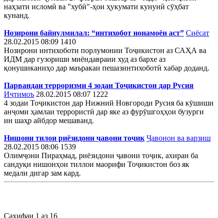
наҳзати исломӣ ва "хубӣ"-ҳои ҳукумати кунунӣ сӯҳбат
кунанд.
Нозирони байнулмилал: “интихобот нонамоён аст”
Сиёсат
28.02.2015 08:09
1410
Нозирони интихоботи порлумонии Тоҷикистон аз САҲА ва
ИДМ дар гузориши миёндавраии худ аз бархе аз
қонушиканиҳо дар маъракаи пешазинтихоботӣ хабар доданд.
Парвандаи терроризми 4 зодаи Тоҷикистон дар Русия
Иҷтимоъ
28.02.2015 08:07
1222
4 зодаи Тоҷикистон дар Нижний Новгороди Русия ба кӯшиши
анҷоми ҳамлаи террористӣ дар яке аз фурӯшгоҳҳои бузурги
ин шаҳр айбдор мешаванд.
Нишони тилои риёзидони ҷавони тоҷик
Ҷавонон ва варзиш
28.02.2015 08:06
1539
Олимҷони Пираҳмад, риёзидони ҷавони тоҷик, ахиран ба
сандуқи нишонҳои тиллои маорифи Тоҷикистон боз як
медали дигар зам кард.
Саҳифаи 1 аз 16