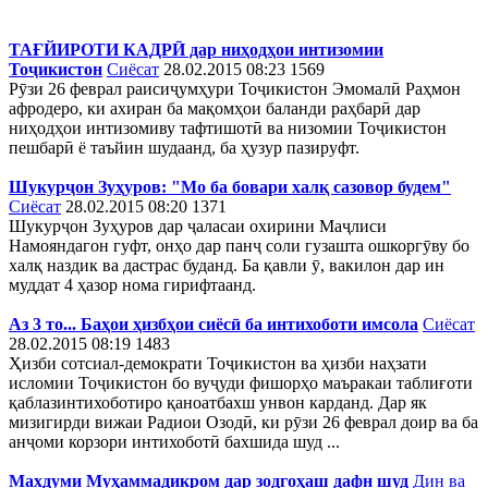
ТАҒЙИРОТИ КАДРӢ дар ниҳодҳои интизомии
Тоҷикистон
Сиёсат
28.02.2015 08:23
1569
Рӯзи 26 феврал раисиҷумҳури Тоҷикистон Эмомалӣ Раҳмон
афродеро, ки ахиран ба мақомҳои баланди раҳбарӣ дар
ниҳодҳои интизомиву тафтишотӣ ва низомии Тоҷикистон
пешбарӣ ё таъйин шудаанд, ба ҳузур пазируфт.
Шукурҷон Зуҳуров: "Мо ба бовари халқ сазовор будем"
Сиёсат
28.02.2015 08:20
1371
Шукурҷон Зуҳуров дар ҷаласаи охирини Маҷлиси
Намояндагон гуфт, онҳо дар панҷ соли гузашта ошкоргӯву бо
халқ наздик ва дастрас буданд. Ба қавли ӯ, вакилон дар ин
муддат 4 ҳазор нома гирифтаанд.
Аз 3 то... Баҳои ҳизбҳои сиёсӣ ба интихоботи имсола
Сиёсат
28.02.2015 08:19
1483
Ҳизби сотсиал-демократи Тоҷикистон ва ҳизби наҳзати
исломии Тоҷикистон бо вуҷуди фишорҳо маъракаи таблиғоти
қаблазинтихоботиро қаноатбахш унвон карданд. Дар як
мизигирди вижаи Радиои Озодӣ, ки рӯзи 26 феврал доир ва ба
анҷоми корзори интихоботӣ бахшида шуд ...
Махдуми Муҳаммадикром дар зодгоҳаш дафн шуд
Дин ва