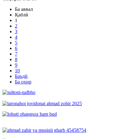
Ба аввал
Қаблӣ
1
2
3
4
5
6
7
8
9
10
Баъдӣ
Ба охир