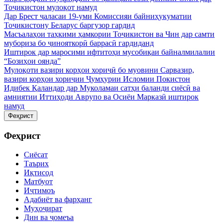
Тоҷикистон мулоқот намуд
Дар Брест ҷаласаи 19-уми Комиссияи байниҳукуматии
Тоҷикистону Беларус баргузор гардид
Масъалаҳои таҳкими ҳамкории Тоҷикистон ва Чин дар самти
мубориза бо ҷинояткорӣ баррасӣ гардиданд
Иштирок дар маросими ифтитоҳи мусобиқаи байналмилалии
“Бозиҳои оянда”
Мулоқоти вазири корҳои хориҷӣ бо муовини Сарвазир,
вазири корҳои хориҷии Ҷумҳурии Исломии Покистон
Идибек Қаландар дар Муколамаи сатҳи баланди сиёсӣ ва
амниятии Иттиҳоди Аврупо ва Осиёи Марказӣ иштирок
намуд
Феҳрист
Феҳрист
Сиёсат
Таърих
Иқтисод
Матбуот
Иҷтимоъ
Адабиёт ва фарҳанг
Муҳоҷират
Дин ва ҷомеъа