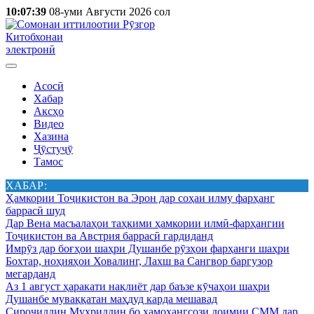
10:07:39
08-уми Августи 2026 сол
Китобхонаи
электронӣ
Асосӣ
Хабар
Аксҳо
Видео
Хазина
Ҷӯстуҷӯ
Тамос
ХАБАР:
Ҳамкории Тоҷикистон ва Эрон дар соҳаи илму фарҳанг
баррасӣ шуд
Дар Вена масъалаҳои таҳкими ҳамкории илмӣ-фарҳангии
Тоҷикистон ва Австрия баррасӣ гардиданд
Имрӯз дар боғҳои шаҳри Душанбе рӯзҳои фарҳанги шаҳри
Бохтар, ноҳияҳои Ховалинг, Лахш ва Сангвор баргузор
мегарданд
Аз 1 август ҳаракати нақлиёт дар баъзе кӯчаҳои шаҳри
Душанбе муваққатан маҳдуд карда мешавад
Сироҷиддин Муҳриддин бо ҳамоҳангсози доимии СММ дар