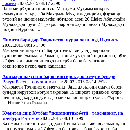
ҷомеъа
28.02.2015 08:17
2290
Ҷанозаи рӯҳонии шинохта Махдуми Муҳаммадикром
(ҳамчунин маъруф ба Махдуми Муҳаммадкиром), фарзанди
рӯҳонӣ ва шоири маъруфи ибтидои асри 20 Шайх Абдулҳайи
Муҷахарфӣ, рӯзи 27 феврал дар зодгоҳаш - деҳаи Муҷахарфи
ноҳияи Нуробод ...
Лимити барқ дар Тоҷикистон пурра лағв шуд
Иҷтимоъ
28.02.2015 08:15
1400
Масъулони ширкати “Барқи тоҷик” мегӯянд, дар пайи
супориши Эмомалӣ Раҳмон, раиси ҷумҳури Тоҷикистон, рӯзи
27 феврал лимити интиқоли нерӯи барқ ба манзили
сокинонро пурра лағв кардаанд.
Аризаҳои нахустин барои иштирок дар озмуни бунёди
Роғун
Роғун – ормони миллат
28.02.2015 08:14
2578
Мақомоти Тоҷикистон мегӯянд, баъд аз эълони озмун барои
бунёди нерӯгоҳи Роғун тақрибан 15 ширкат аризаҳои худро
пешниҳод кардаанд, ки дар миёнашон ширкатҳое аз Фаронса
ва Итолиё низ будаанд.
Кумитаи дин: Хутбаи "пешазинтихоботӣ" тавсиявист, на
маҷбурӣ
Иҷтимоъ
28.02.2015 08:10
1299
Ба имом-хатибони масҷидҳои Тоҷикистон тавсия додаанд, ки
дар намози ҷумъаи 27 феврал бештар аз "бадӣ"-ҳои ҳизби