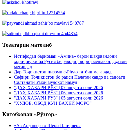
Тозатарин матолиб
Истифодаи барномаи «Амина» барои шаҳрвандони
хориҷие, ки ба Русия бе раводид ворид мешаванд, ҳатмӣ
мегардад
Дар Тоҷикистон низоми e-Phyto татбиқ мегардад
Сафири Тоҷикистон бо раиси Палатаи савдо ва саноати
Салтанати Умон мулоқот намуд
"ДАҲ ХАБАРИ РӮЗ" | 07 августи соли 2026
"ДАҲ ХАБАРИ РӮЗ" | 06 августи соли 2026
"ДАҲ ХАБАРИ РӮЗ" | 05 августи соли 2026
"ХУДОЁ, ОБОД КУН ВАХЁИ МОРО"
Китобхонаи «Рӯзгор»
«Аз Ардашер то Шери Панҷшер»