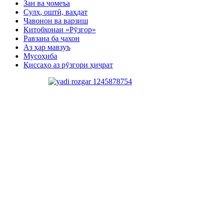
Зан ва ҷомеъа
Сулҳ, оштӣ, ваҳдат
Ҷавонон ва варзиш
Китобхонаи «Рӯзгор»
Равзана ба ҷахон
Аз ҳар мавзуъ
Мусоҳиба
Қиссаҳо аз рӯзгори ҳиҷрат