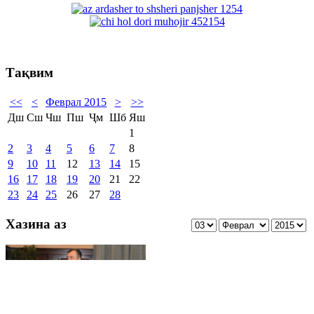
Тақвим
<<
<
Феврал 2015
>
>>
Дш
Сш
Чш
Пш
Ҷм
Шб
Яш
1
2
3
4
5
6
7
8
9
10
11
12
13
14
15
16
17
18
19
20
21
22
23
24
25
26
27
28
Хазина аз