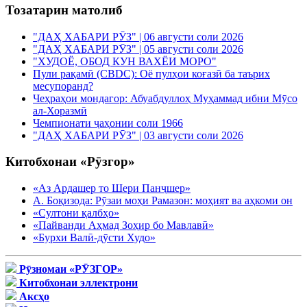
Тозатарин матолиб
"ДАҲ ХАБАРИ РӮЗ" | 06 августи соли 2026
"ДАҲ ХАБАРИ РӮЗ" | 05 августи соли 2026
"ХУДОЁ, ОБОД КУН ВАХЁИ МОРО"
Пули рақамӣ (CBDC): Оё пулҳои коғазӣ ба таърих
месупоранд?
Чеҳраҳои мондагор: Абуабдуллоҳ Муҳаммад ибни Мӯсо
ал-Хоразмӣ
Чемпионати ҷаҳонии соли 1966
"ДАҲ ХАБАРИ РӮЗ" | 03 августи соли 2026
Китобхонаи «Рӯзгор»
«Аз Ардашер то Шери Панҷшер»
А. Боқизода: Рӯзаи моҳи Рамазон: моҳият ва аҳкоми он
«Султони қалбҳо»
«Пайванди Аҳмад Зоҳир бо Мавлавӣ»
«Бурхи Валӣ-дӯсти Худо»
Рӯзномаи «РӮЗГОР»
Китобхонаи эллектрони
Аксҳо