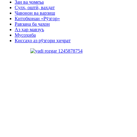
Зан ва ҷомеъа
Сулҳ, оштӣ, ваҳдат
Ҷавонон ва варзиш
Китобхонаи «Рӯзгор»
Равзана ба ҷахон
Аз ҳар мавзуъ
Мусоҳиба
Қиссаҳо аз рӯзгори ҳиҷрат