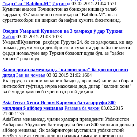
"қарз"-и "Babilon-M"
Иқтисод
03.02.2015 21:04
1571
Кумитаи андози Тоҷикистон аз бонкҳои кишвар талаб
кардааст, 337 миллион сомонӣқарзи “Babilon-M”-ро аз
суратҳисобҳои ин ширкат ба нафъи кумита биситонанд.
Озодии Умаралӣ Қувватов ва 3 ҳамроҳи ӯ дар Туркия
Хабар
03.02.2015 21:03
1073
УмаралӣҚувватов, раҳбари Гуруҳи 24, бо се ҳамроҳаш, ки дар
нимаи дувуми моҳи декабри соли гузашта дар пайи шикояти
фарди номаълуме дар Туркия боздошт шуда буд, аз "ҳабси
хонагӣ" раҳо шуд.
Занон дигар намехоҳанд, "калони хона" ба ҷои онҳо овоз
диҳад
Зан ва ҷомеъа
03.02.2015 21:02
1604
Як гуруҳ аз занони хонашин баъди давраи омӯзишӣ дар бораи
интихобот гуфтанд, иҷоза нахоҳанд дод, дигар "калони хона"
ва ё марди ҳамсоя ба ҷои онҳо раъй диҳанд.
AsiaTerra: Хеши Ислом Каримов ба тасарруфи 800
миллион $ айбдор мешавад
Равзана ба ҷахон
03.02.2015
21:00
1135
AsiaTerra менависад, ҷияни ҳамсари президенти Узбакистон
Акбаралӣ Абдуллоев ба тасарруфи беш аз 800 миллион доллар
айбдор мешавад. Як хабарнигори мустақили узбакистонӣ
мегӯяд, яке аз хешовандони наздики ҳамсари президенти