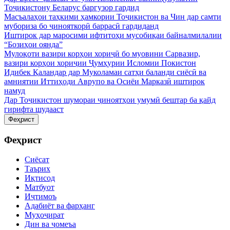
Тоҷикистону Беларус баргузор гардид
Масъалаҳои таҳкими ҳамкории Тоҷикистон ва Чин дар самти
мубориза бо ҷинояткорӣ баррасӣ гардиданд
Иштирок дар маросими ифтитоҳи мусобиқаи байналмилалии
“Бозиҳои оянда”
Мулоқоти вазири корҳои хориҷӣ бо муовини Сарвазир,
вазири корҳои хориҷии Ҷумҳурии Исломии Покистон
Идибек Қаландар дар Муколамаи сатҳи баланди сиёсӣ ва
амниятии Иттиҳоди Аврупо ва Осиёи Марказӣ иштирок
намуд
Дар Тоҷикистон шумораи ҷиноятҳои умумӣ бештар ба қайд
гирифта шудааст
Феҳрист
Феҳрист
Сиёсат
Таърих
Иқтисод
Матбуот
Иҷтимоъ
Адабиёт ва фарҳанг
Муҳоҷират
Дин ва ҷомеъа