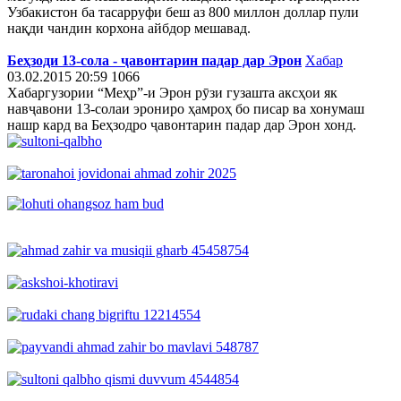
Узбакистон ба тасарруфи беш аз 800 миллон доллар пули
нақди чандин корхона айбдор мешавад.
Беҳзоди 13-сола - ҷавонтарин падар дар Эрон
Хабар
03.02.2015 20:59
1066
Хабаргузории “Меҳр”-и Эрон рӯзи гузашта аксҳои як
навҷавони 13-солаи эрониро ҳамроҳ бо писар ва хонумаш
нашр кард ва Беҳзодро ҷавонтарин падар дар Эрон хонд.