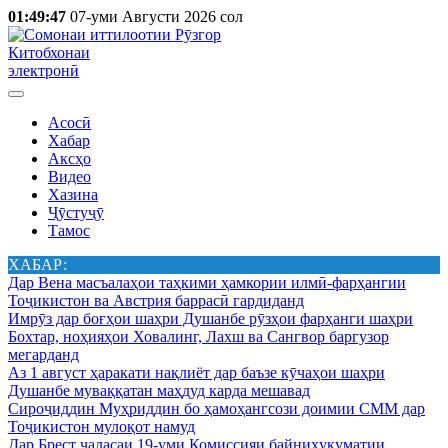
01:49:47
07-уми Августи 2026 сол
Китобхонаи
электронӣ
Асосӣ
Хабар
Аксҳо
Видео
Хазина
Ҷӯстуҷӯ
Тамос
ХАБАР:
Дар Вена масъалаҳои таҳкими ҳамкории илмӣ-фарҳангии
Тоҷикистон ва Австрия баррасӣ гардиданд
Имрӯз дар боғҳои шаҳри Душанбе рӯзҳои фарҳанги шаҳри
Бохтар, ноҳияҳои Ховалинг, Лахш ва Сангвор баргузор
мегарданд
Аз 1 август ҳаракати нақлиёт дар баъзе кӯчаҳои шаҳри
Душанбе муваққатан маҳдуд карда мешавад
Сироҷиддин Муҳриддин бо ҳамоҳангсози доимии СММ дар
Тоҷикистон мулоқот намуд
Дар Брест ҷаласаи 19-уми Комиссияи байниҳукуматии