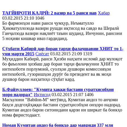
ТАҒЙИРОТИ КАДРӢ: 2 вазир ва 5 раиси нав
Хабар
03.02.2015 21:10
1046
Бо фармонҳои нави раиси ҷумҳур, Неъматулло
Ҳикматуллозода вазири рушди иқтисод ва савдо ва Шералӣ
Ганҷалзода вазири нақлиёт таъин шуданд. Инчунин, раисони
5 ноҳияи кишвар иваз гардиданд.
Сӯҳбати Кабирӣ дар бораи тарҳи фалаҷшавии ҲНИТ то 1-
уми марти 2015
Сиёсат
03.02.2015 21:09
1319
Муҳиддин Кабирӣ, раиси Ҳизби наҳзати исломӣ дар мулоқот
бо фаъолони ҳизбаш дар бораи тарҳи фалаҷкунии ҲНИТ то
интихоботи порлумонӣ, суолҳои душвори комиссияҳои
интихоботӣ, гузоришҳои дурӯғ ба президент ва як моҳи
душвор барои наҳзатиҳо сӯҳбат кард.
Б.Файзуллоев: "Кумита ҳаққи бастани суратҳисобҳои
моро надорад"
Иқтисод
03.02.2015 21:07
1406
Масъулони "Babilon-M" мегӯянд, Кумитаи андоз то анҷоми
баҳси додгоҳӣҳаққи бастани суратҳисобҳои онҳоро надорад.
Кумитаи андоз барои ситонидани қарзи ин ширкат ба бонкҳо
нома фиристодааст.
Номаи Кумитаи андоз ба бонкҳо дар мавриди 337 млн