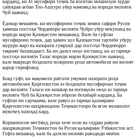
карданд, ки 41 мусофири тоҷик ба воситаи мошинҳои хурди
сабукрав ағбаи Тоо-Ашууро убур намоянд ва вориди вилояти
Чуй шаванд.
Ёдовар мешавем, ки мусофирони тоҷик зимни сафари Русия
ҳамеша посгоҳи Чордевори вилояти Чуйро убур мекунанд ва
вориди марзи Қазоқистон мешаванд. Вале ба гуфтаи
мусофирони тоҷик, дар ҳамин ҳол Қазоқистон тартиби убуру
мурури марз ва назорати гумрукӣ дар посгоҳи Чордеворро
тақвият бахшидааст. Ба ин далел онҳо хостаанд, ки аз тариқи
посгоҳи вилояти Талас вориди марзи Қазоқистон шаванд,
вале мавриди боздошти нозирони роҳи автомобили ин вилоят
қарор гирифтанд.
Бояд гуфт, ки мақомоти раёсати умумии назорати роҳи
автомобилии Қирғизистон аз боздошти мусофирони тоҷик
дар вилояти Таласи ин кишвар ва интиқоли онҳо аз тариқи
вилояти Чуй ба Қазоқистон ибрози бехабарӣ карданд. Ба
гуфтаи ин сарчашма, вале равуо аз тариқи қаламрави
Қирғизистон шаҳрвандони Тоҷикистонро ба ягон мушкилот
мувоҷеҳ нахоҳад кард.
Коршиносон мегӯянд, роҳи хеле осон ва соддаи равуои
шаҳрвандони Тоҷикистон ба Русия қаламрави Ӯзбакистон аст.
Гуфта мешавад, вале ба далели низоми раводиди миёни