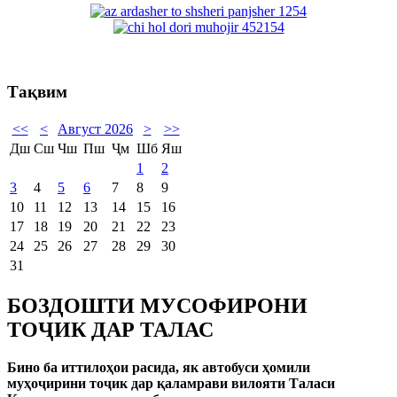
Тақвим
<<
<
Август 2026
>
>>
Дш
Сш
Чш
Пш
Ҷм
Шб
Яш
1
2
3
4
5
6
7
8
9
10
11
12
13
14
15
16
17
18
19
20
21
22
23
24
25
26
27
28
29
30
31
БОЗДОШТИ МУСОФИРОНИ
ТОҶИК ДАР ТАЛАС
Бино ба иттилоҳои расида, як автобуси ҳомили
муҳоҷирини тоҷик дар қаламрави вилояти Таласи