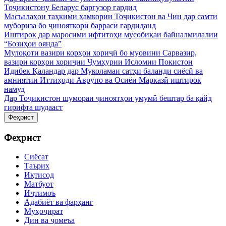
Тоҷикистону Беларус баргузор гардид
Масъалаҳои таҳкими ҳамкории Тоҷикистон ва Чин дар самти
мубориза бо ҷинояткорӣ баррасӣ гардиданд
Иштирок дар маросими ифтитоҳи мусобиқаи байналмилалии
“Бозиҳои оянда”
Мулоқоти вазири корҳои хориҷӣ бо муовини Сарвазир,
вазири корҳои хориҷии Ҷумҳурии Исломии Покистон
Идибек Қаландар дар Муколамаи сатҳи баланди сиёсӣ ва
амниятии Иттиҳоди Аврупо ва Осиёи Марказӣ иштирок
намуд
Дар Тоҷикистон шумораи ҷиноятҳои умумӣ бештар ба қайд
гирифта шудааст
Феҳрист
Феҳрист
Сиёсат
Таърих
Иқтисод
Матбуот
Иҷтимоъ
Адабиёт ва фарҳанг
Муҳоҷират
Дин ва ҷомеъа