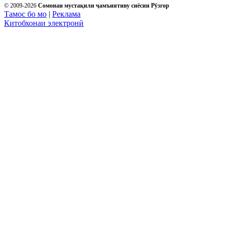
© 2009-2026
Сомонаи мустақили ҷамъиятиву сиёсии Рӯзгор
Тамос бо мо
|
Реклама
Китобхонаи электронӣ