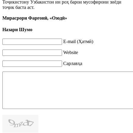
Тоҷикистону Ӯзбакистон ин роҳ барои мусофирони зиёди
тоҷик баста аст.
Мирасрори Фарғонӣ, «Озодӣ»
Назари Шумо
E-mail (Ҳатмӣ)
Website
Сарлавҳа