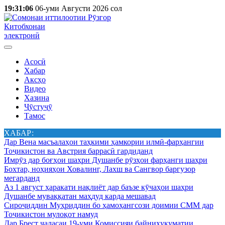
19:31:06
06-уми Августи 2026 сол
Китобхонаи
электронӣ
Асосӣ
Хабар
Аксҳо
Видео
Хазина
Ҷӯстуҷӯ
Тамос
ХАБАР:
Дар Вена масъалаҳои таҳкими ҳамкории илмӣ-фарҳангии
Тоҷикистон ва Австрия баррасӣ гардиданд
Имрӯз дар боғҳои шаҳри Душанбе рӯзҳои фарҳанги шаҳри
Бохтар, ноҳияҳои Ховалинг, Лахш ва Сангвор баргузор
мегарданд
Аз 1 август ҳаракати нақлиёт дар баъзе кӯчаҳои шаҳри
Душанбе муваққатан маҳдуд карда мешавад
Сироҷиддин Муҳриддин бо ҳамоҳангсози доимии СММ дар
Тоҷикистон мулоқот намуд
Дар Брест ҷаласаи 19-уми Комиссияи байниҳукуматии