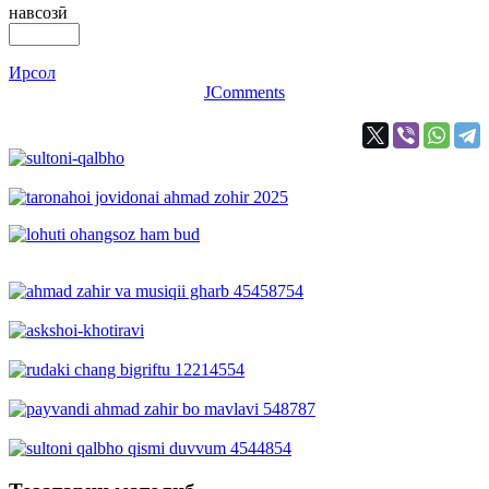
навсозӣ
Ирсол
JComments