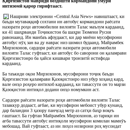
Қирғизистон мавриди боздошти кормандони умури
интизомӣ қарор гирифтааст.
Нашрияи электронии «Central Asia News» навиштааст, ки
баъди мутаваққиф сохтани ин автобус кормандони раёсати
назорати роҳи автомобилии вилояти Талас маълум кардаанд,
ки 41 шаҳрванди Тоҷикистон ба шаҳри Тюмени Русия
равонаанд. Ин манбаъ афзудааст, ки дар миёни мусофирони
автобус нӯҳ зан ва ду наврас низ шомил будаанд. Майрамбек
Мирзохонов, сардори раёсати назорати роҳи автомобили
вилояти Талас гуфтааст, ки автобус бо саворони он қаламрави
Қирғизистонро ба ҳайси кишвари тронзитӣ истифода
кардаанд.
Ба таъкиди оқои Мирзохонов, мусофирони тоҷик баъди
Қирғизистон қаламрави Қазоқистонро низ убур хоҳанд кард,
вале онҳо роҳеро интихоб кардаанд, ки тавассути он то марзи
Қазоқистон интиқол додани онҳо номумкин аст.
Сардори раёсати назорати роҳи автомобили вилояти Талас
тазаккур додааст, ағбае, ки мусофирон мебоист убур кунанд,
дар баландии 3 ҳазору панҷсад метр аз сатҳи баҳр воқеъ
гаштааст. Ба гуфтаи Майрамбек Мирзохонов, аз тариқи ин
ағба тавассути автобус интиқоли мусофирон комилан мамнӯъ
мебошад. Вай гуфтааст, аз ин лиҳоз нозирони роҳ мусоидат