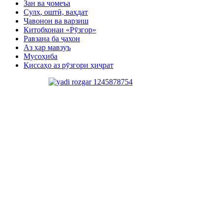
Зан ва ҷомеъа
Сулҳ, оштӣ, ваҳдат
Ҷавонон ва варзиш
Китобхонаи «Рӯзгор»
Равзана ба ҷахон
Аз ҳар мавзуъ
Мусоҳиба
Қиссаҳо аз рӯзгори ҳиҷрат