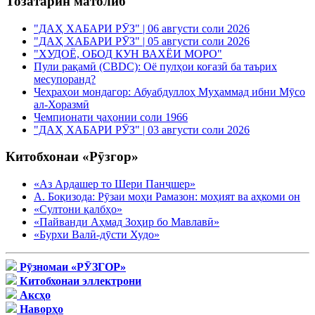
Тозатарин матолиб
"ДАҲ ХАБАРИ РӮЗ" | 06 августи соли 2026
"ДАҲ ХАБАРИ РӮЗ" | 05 августи соли 2026
"ХУДОЁ, ОБОД КУН ВАХЁИ МОРО"
Пули рақамӣ (CBDC): Оё пулҳои коғазӣ ба таърих
месупоранд?
Чеҳраҳои мондагор: Абуабдуллоҳ Муҳаммад ибни Мӯсо
ал-Хоразмӣ
Чемпионати ҷаҳонии соли 1966
"ДАҲ ХАБАРИ РӮЗ" | 03 августи соли 2026
Китобхонаи «Рӯзгор»
«Аз Ардашер то Шери Панҷшер»
А. Боқизода: Рӯзаи моҳи Рамазон: моҳият ва аҳкоми он
«Султони қалбҳо»
«Пайванди Аҳмад Зоҳир бо Мавлавӣ»
«Бурхи Валӣ-дӯсти Худо»
Рӯзномаи «РӮЗГОР»
Китобхонаи эллектрони
Аксҳо
Наворҳо