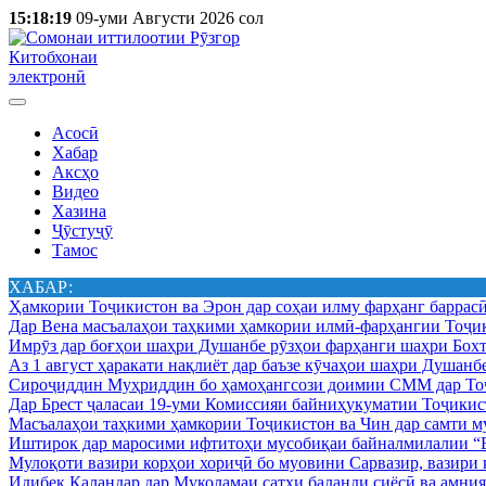
15:18:19
09-уми Августи 2026 сол
Китобхонаи
электронӣ
Асосӣ
Хабар
Аксҳо
Видео
Хазина
Ҷӯстуҷӯ
Тамос
ХАБАР:
Ҳамкории Тоҷикистон ва Эрон дар соҳаи илму фарҳанг баррас
Дар Вена масъалаҳои таҳкими ҳамкории илмӣ-фарҳангии Тоҷик
Имрӯз дар боғҳои шаҳри Душанбе рӯзҳои фарҳанги шаҳри Бохт
Аз 1 август ҳаракати нақлиёт дар баъзе кӯчаҳои шаҳри Душанб
Сироҷиддин Муҳриддин бо ҳамоҳангсози доимии СММ дар Тоҷ
Дар Брест ҷаласаи 19-уми Комиссияи байниҳукуматии Тоҷикист
Масъалаҳои таҳкими ҳамкории Тоҷикистон ва Чин дар самти му
Иштирок дар маросими ифтитоҳи мусобиқаи байналмилалии “Б
Мулоқоти вазири корҳои хориҷӣ бо муовини Сарвазир, вазир
Идибек Қаландар дар Муколамаи сатҳи баланди сиёсӣ ва амн