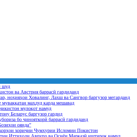
ӣ шуд
истон ва Австрия баррасӣ гардиданд
ар, ноҳияҳои Ховалинг, Лахш ва Сангвор баргузор мегарданд
е муваққатан маҳдуд карда мешавад
икистон мулоқот намуд
ону Беларус баргузор гардид
бориза бо ҷинояткорӣ баррасӣ гардиданд
озиҳои оянда”
и корҳои хориҷии Ҷумҳурии Исломии Покистон
иятии Иттиҳоди Аврупо ва Осиёи Марказӣ иштирок намуд