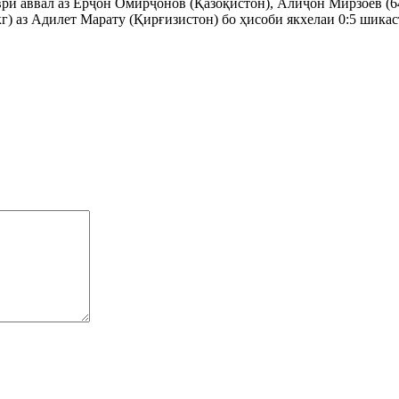
ври аввал аз Ерҷон Омирҷонов (Қазоқистон), Алиҷон Мирзоев (64
г) аз Адилет Марату (Қирғизистон) бо ҳисоби якхелаи 0:5 шикас