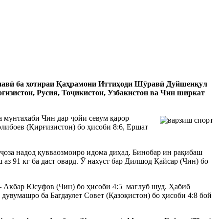
ъанавӣ ба хотираи Қаҳрамони Иттиҳоди Шӯравӣ Дуйшенқул
рғизистон, Русия, Тоҷикистон, Узбакистон ва Чин ширкат
а мунтахаби Чин дар ҷойи севум қарор
либоев (Қирғизистон) бо ҳисоби 8:6, Ершат
иҷоза надод қувваозмоиро идома диҳад. Бинобар ин рақибаш
з 91 кг ба даст овард. Ӯ нахуст бар Дилшод Қайсар (Чин) бо
ш – Акбар Юсуфов (Чин) бо ҳисоби 4:5 мағлуб шуд. Ҳабиб
 дувумашро ба Багдаулет Совет (Қазоқистон) бо ҳисоби 4:8 бой