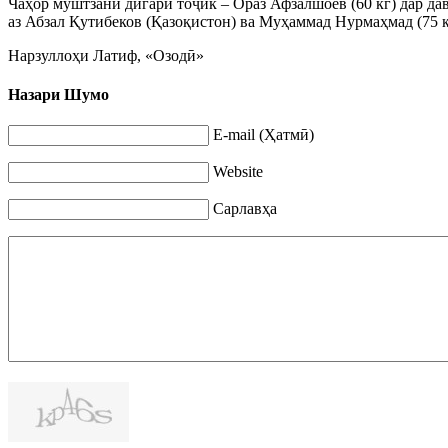
Чаҳор муштзани дигари тоҷик – Ораз Афзалшоев (60 кг) дар да
аз Абзал Қутибеков (Қазоқистон) ва Муҳаммад Нурмаҳмад (75 к
Нарзуллоҳи Латиф, «Озодӣ»
Назари Шумо
E-mail (Ҳатмӣ)
Website
Сарлавҳа