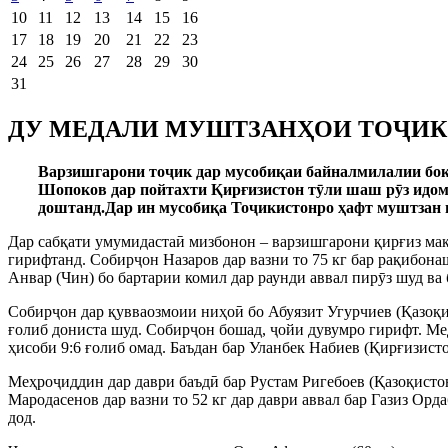
10
11
12
13
14
15
16
17
18
19
20
21
22
23
24
25
26
27
28
29
30
31
ДУ МЕДАЛИ МУШТЗАНҲОИ ТОҶИК
Варзишгарони тоҷик дар мусобиқаи байналмилалии бок
Шопоков дар пойтахти Қирғизистон тӯли шаш рӯз идома 
доштанд.Дар ин мусобиқа Тоҷикистонро ҳафт муштзан 
Дар сабқати умумидастаӣ мизбонон – варзишгарони қирғиз мақ
гирифтанд. Собирҷон Назаров дар вазни то 75 кг бар рақибон
Анвар (Чин) бо бартарии комил дар раунди аввал пирӯз шуд ва 
Собирҷон дар қувваозмоии ниҳоӣ бо Абуязит Угурчиев (Қазоқис
ғолиб дониста шуд. Собирҷон бошад, ҷойи дувумро гирифт. Ме
ҳисоби 9:6 ғолиб омад. Баъдан бар Уланбек Набиев (Қирғизисто
Меҳроҷиддин дар даври баъдӣ бар Рустам Ригебоев (Қазоқистон
Мародасенов дар вазни то 52 кг дар даври аввал бар Газиз Орд
дод.