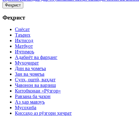
Феҳрист
Феҳрист
Сиёсат
Таърих
Иқтисод
Матбуот
Иҷтимоъ
Адабиёт ва фарҳанг
Муҳоҷират
Дин ва ҷомеъа
Зан ва ҷомеъа
Сулҳ, оштӣ, ваҳдат
Ҷавонон ва варзиш
Китобхонаи «Рӯзгор»
Равзана ба ҷахон
Аз ҳар мавзуъ
Мусоҳиба
Қиссаҳо аз рӯзгори ҳиҷрат