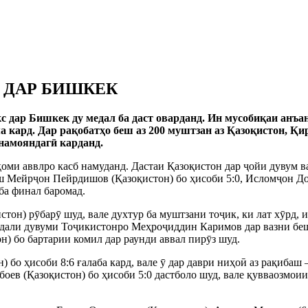
 ДАР БИШКЕК
с дар Бишкек ду медал ба даст оварданд. Ин мусобиқаи ан
кард. Дар рақобатҳо беш аз 200 муштзан аз Қазоқистон, Қи
намояндагӣ карданд.
оми аввлро касб намуданд. Дастаи Қазоқистон дар ҷойи дувум в
аш Мейрҷон Пейрдишов (Қазоқистон) бо ҳисоби 5:0, Исломҷон До
ба финал баромад.
тон) рӯбарӯ шуд, вале духтур ба муштзани тоҷик, ки лат хӯрд, 
дали дувуми Тоҷикистонро Меҳроҷиддин Каримов дар вазни беш а
н) бо бартарии комил дар раунди аввал пирӯз шуд.
) бо ҳисоби 8:6 ғалаба кард, вале ӯ дар даври ниҳоӣ аз рақиба
абоев (Қазоқистон) бо ҳисоби 5:0 дастболо шуд, вале қувваозмоии