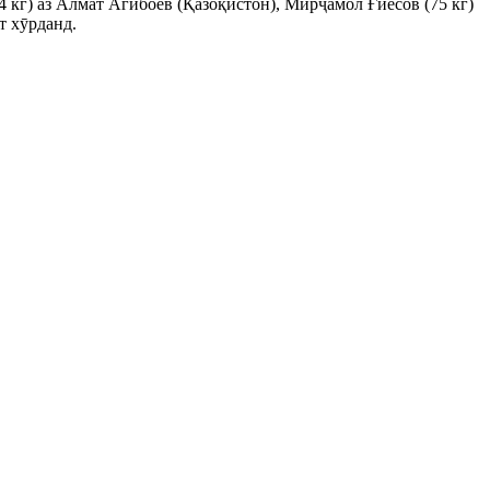
 кг) аз Алмат Агибоев (Қазоқистон), Мирҷамол Ғиёсов (75 кг)
т хӯрданд.