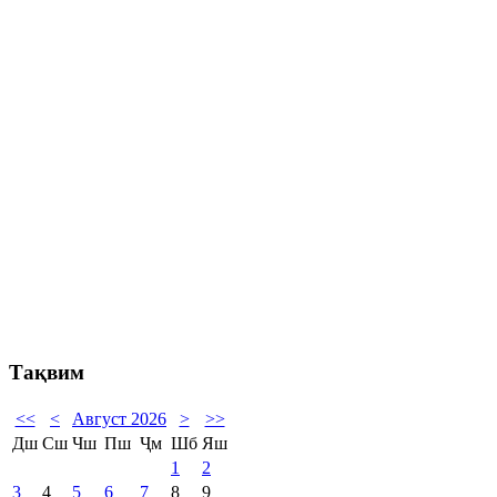
Тақвим
<<
<
Август 2026
>
>>
Дш
Сш
Чш
Пш
Ҷм
Шб
Яш
1
2
3
4
5
6
7
8
9