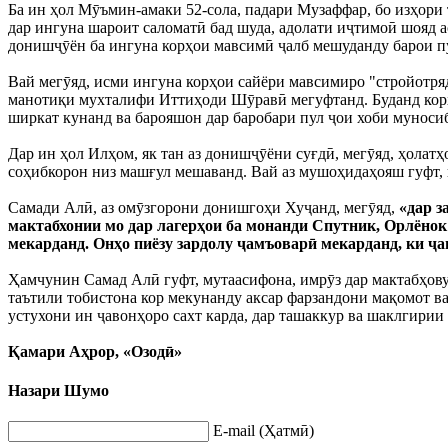
Ба ин ҳол Мӯъмин-амаки 52-сола, падари Музаффар, бо изҳори т
дар ингуна шароит саломатӣ бад шуда, адолати иҷтимоӣ шояд а
донишҷӯён ба ингуна корҳои мавсимӣ ҷалб мешуданду барои пу
Вай мегӯяд, исми ингуна корҳои сайёри мавсимиро "стройотря
манотиқи мухталифи Иттиҳоди Шӯравӣ мегуфтанд. Буданд кор
ширкат кунанд ва барояшон дар баробари пул ҷои хоби муноси
Дар ин ҳол Илҳом, як тан аз донишҷӯёни суғдӣ, мегӯяд, ҳолат
соҳибкорон низ машғул мешаванд. Вай аз мушоҳидаҳояш гуфт, 
Самади Алӣ, аз омӯзгорони донишгоҳи Хуҷанд, мегӯяд,
«дар з
мактабхонии мо дар лагерҳои ба монанди Спутник, Орлёнок 
мекарданд. Онҳо пиёзу зардолу ҷамъоварӣ мекарданд, ки ҷ
Ҳамчунин Самад Алӣ гуфт, мутаасифона, имрӯз дар мактабҳову
таътили тобистона кор мекунанду аксар фарзандони мақомот ва 
устухони ин ҷавонҳоро сахт карда, дар ташаккур ва шаклгирии
Қамари Аҳрор, «Озодӣ»
Назари Шумо
E-mail (Ҳатмӣ)