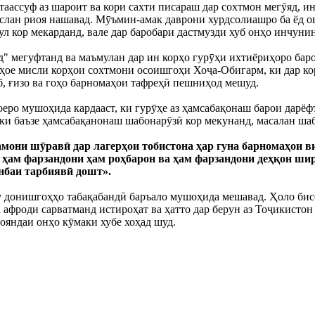
аассуф аз шароит ва кори сахти писараш дар сохтмон мегӯяд, ин
слан риоя нашавад. Мӯъмин-амак даврони хурдсолиашро ба ёд ов
л кор мекарданд, вале дар баробари дастмузди хуб онҳо инчуни
д" мегуфтанд ва маъмулан дар ин корҳо гурӯҳи ихтиёриҳоро бар
ҳое мисли корҳои сохтмони осоишгоҳи Хоҷа-Обигарм, ки дар к
б, ғизо ва гоҳо барномаҳои тафреҳӣ пешниҳод мешуд.
ҳоеро мушоҳида кардааст, ки гурӯҳе аз ҳамсабақонаш барои дарё
ки баъзе ҳамсабақанонаш шабонарӯзӣ кор мекунанд, масалан ша
амони шӯравӣ дар лагерҳои тобистона ҳар гуна барномаҳои 
ҳам фарзандони ҳам роҳбарон ва ҳам фарзандони деҳқон ширк
анбаи тарбиявӣ дошт».
 донишгоҳҳо табақабандӣ баръало мушоҳида мешавад. Ҳоло бисё
афроди сарватманд истироҳат ва ҳатто дар берун аз Тоҷикистон с
 ояндаи онҳо кӯмаки хубе хоҳад шуд.