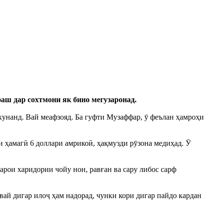
аш дар сохтмони як бино мегузаронад.
екунанд. Вай меафзояд. Ба гуфти Музаффар, ӯ феълан ҳамроҳи
и ҳамагӣ 6 доллари амрикоӣ, ҳақмузди рӯзона медиҳад. Ӯ
арои харидории чойу нон, равған ва сару либос сарф
вай дигар илоҷ ҳам надорад, чунки кори дигар пайдо кардан