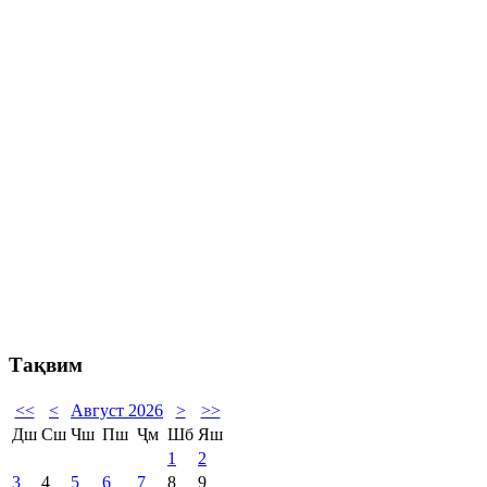
Тақвим
<<
<
Август 2026
>
>>
Дш
Сш
Чш
Пш
Ҷм
Шб
Яш
1
2
3
4
5
6
7
8
9