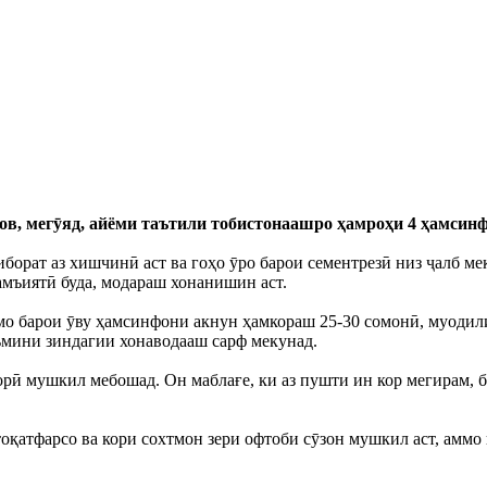
в, мегӯяд, айёми таътили тобистонаашро ҳамроҳи 4 ҳамсинф
борат аз хишчинӣ аст ва гоҳо ӯро барои сементрезӣ низ ҷалб м
амъиятӣ буда, модараш хонанишин аст.
армо барои ӯву ҳамсинфони акнун ҳамкораш 25-30 сомонӣ, муодил
аъмини зиндагии хонаводааш сарф мекунад.
орӣ мушкил мебошад. Он маблағе, ки аз пушти ин кор мегирам, б
оқатфарсо ва кори сохтмон зери офтоби сӯзон мушкил аст, аммо 