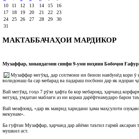
10
11
12
13
14
15
16
17
18
19
20
21
22
23
24
25
26
27
28
29
30
31
МАКТАББАЧАҲОИ МАРДИКОР
Музаффар, хонандагони синфи 9-уми ноҳияи Бобоҷон Ғафуро
Музаффар мегӯяд, дар сохтмони ин бинои навбунёд кори ӯ и
волидонаш ба сар мебарад ва падараш посбони дар як идораи ҷ
Вай мегӯяд, гоҳо 7 рӯзи ҳафта ба кор мебарояд, ҳарчанд корф
мегуяд, умдатан маблағи аз ин кораш дарёфтнамударо барои т
Вай меафзояд, «дар як маврид харидани ҳама маҳсулоти озуқав
мекунам».
Ба гуфтаи Музаффар, ҳарчанд дар айёми таътил гармӣ аксаран т
мушкил аст.