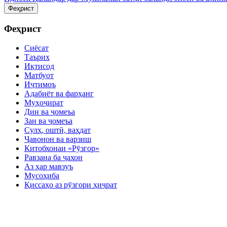
Феҳрист
Феҳрист
Сиёсат
Таърих
Иқтисод
Матбуот
Иҷтимоъ
Адабиёт ва фарҳанг
Муҳоҷират
Дин ва ҷомеъа
Зан ва ҷомеъа
Сулҳ, оштӣ, ваҳдат
Ҷавонон ва варзиш
Китобхонаи «Рӯзгор»
Равзана ба ҷахон
Аз ҳар мавзуъ
Мусоҳиба
Қиссаҳо аз рӯзгори ҳиҷрат