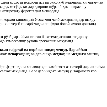
 ҳама корҳо аз ноилоҷӣ аст ва онҳо хуб медонанд, ки маъмулан
арда, мегӯяд, ки дар даврони шӯравӣ ҳам наврасону
н истироҳату фароғат ҳам мекарданд.
ои корҳои кишоварзӣ ё сохтмон ҷалб мекарданд дар шаҳру
ори хиштерзӣ писарбачаҳои синфҳои болоӣ имкон доштанд
фти рӯзӣ дар айёми таътил ба хизматрасонии тоҷирону
бҳо яхмоссозиву рӯзона аробакашӣ мекунанд
вижаи тафреҳӣ ва корӣпешниҳод мешуд. Дар айёми
ат меварзиданд ва дар он ҷо меҳнат, на меҳнати сангин,
ри фарзандони хонаводаҳои камбизоат аз ночорӣ дар ин айёми
аёҳат мекунанд. Вале дар ниҳоят, мегӯяд ӯ, таҷрибаву кор