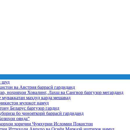
ӣ шуд
истон ва Австрия баррасӣ гардиданд
ар, ноҳияҳои Ховалинг, Лахш ва Сангвор баргузор мегарданд
е муваққатан маҳдуд карда мешавад
икистон мулоқот намуд
ону Беларус баргузор гардид
бориза бо ҷинояткорӣ баррасӣ гардиданд
озиҳои оянда”
и корҳои хориҷии Ҷумҳурии Исломии Покистон
иятии Иттиҳоди Аврупо ва Осиёи Марказӣ иштирок намуд