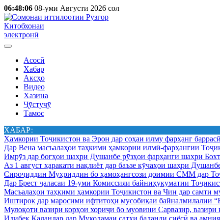
06:48:06
08-уми Августи 2026 сол
Китобхонаи
электронӣ
Асосӣ
Хабар
Аксҳо
Видео
Хазина
Ҷӯстуҷӯ
Тамос
ХАБАР:
Ҳамкории Тоҷикистон ва Эрон дар соҳаи илму фарҳанг баррас
Дар Вена масъалаҳои таҳкими ҳамкории илмӣ-фарҳангии Тоҷик
Имрӯз дар боғҳои шаҳри Душанбе рӯзҳои фарҳанги шаҳри Бохт
Аз 1 август ҳаракати нақлиёт дар баъзе кӯчаҳои шаҳри Душанб
Сироҷиддин Муҳриддин бо ҳамоҳангсози доимии СММ дар Тоҷ
Дар Брест ҷаласаи 19-уми Комиссияи байниҳукуматии Тоҷикист
Масъалаҳои таҳкими ҳамкории Тоҷикистон ва Чин дар самти му
Иштирок дар маросими ифтитоҳи мусобиқаи байналмилалии “Б
Мулоқоти вазири корҳои хориҷӣ бо муовини Сарвазир, вазир
Идибек Қаландар дар Муколамаи сатҳи баланди сиёсӣ ва амн