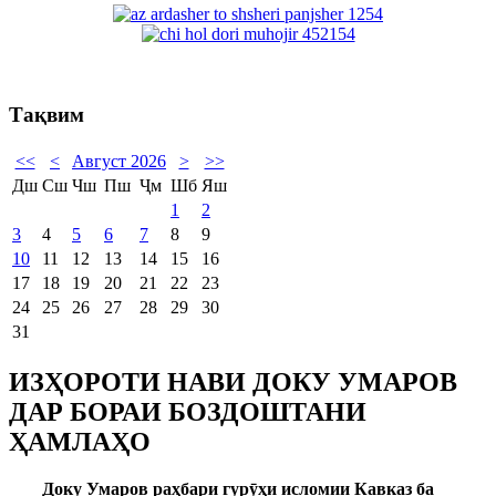
Тақвим
<<
<
Август 2026
>
>>
Дш
Сш
Чш
Пш
Ҷм
Шб
Яш
1
2
3
4
5
6
7
8
9
10
11
12
13
14
15
16
17
18
19
20
21
22
23
24
25
26
27
28
29
30
31
ИЗҲОРОТИ НАВИ ДОКУ УМАРОВ
ДАР БОРАИ БОЗДОШТАНИ
ҲАМЛАҲО
Доку Умаров раҳбари гурӯҳи исломии Кавказ ба