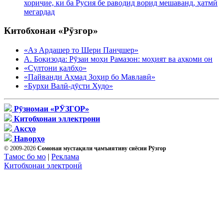
хориҷие, ки ба Русия бе раводид ворид мешаванд, ҳатмӣ
мегардад
Китобхонаи «Рӯзгор»
«Аз Ардашер то Шери Панҷшер»
А. Боқизода: Рӯзаи моҳи Рамазон: моҳият ва аҳкоми он
«Султони қалбҳо»
«Пайванди Аҳмад Зоҳир бо Мавлавӣ»
«Бурхи Валӣ-дӯсти Худо»
Рӯзномаи «РӮЗГОР»
Китобхонаи эллектрони
Аксҳо
Наворҳо
© 2009-2026
Сомонаи мустақили ҷамъиятиву сиёсии Рӯзгор
Тамос бо мо
|
Реклама
Китобхонаи электронӣ