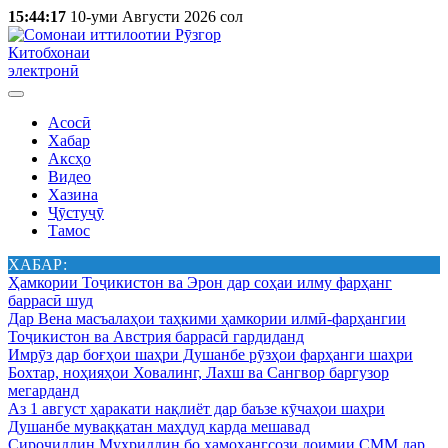
15:44:17
10-уми Августи 2026 сол
Китобхонаи
электронӣ
Асосӣ
Хабар
Аксҳо
Видео
Хазина
Ҷӯстуҷӯ
Тамос
ХАБАР:
Ҳамкории Тоҷикистон ва Эрон дар соҳаи илму фарҳанг
баррасӣ шуд
Дар Вена масъалаҳои таҳкими ҳамкории илмӣ-фарҳангии
Тоҷикистон ва Австрия баррасӣ гардиданд
Имрӯз дар боғҳои шаҳри Душанбе рӯзҳои фарҳанги шаҳри
Бохтар, ноҳияҳои Ховалинг, Лахш ва Сангвор баргузор
мегарданд
Аз 1 август ҳаракати нақлиёт дар баъзе кӯчаҳои шаҳри
Душанбе муваққатан маҳдуд карда мешавад
Сироҷиддин Муҳриддин бо ҳамоҳангсози доимии СММ дар