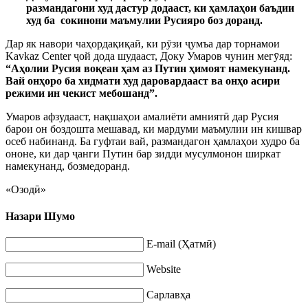
размандагони худ дастур додааст, ки ҳамлаҳои баъдии
худ ба сокинони маъмулии Русияро боз доранд.
Дар як навори чаҳордақиқаӣ, ки рӯзи ҷумъа дар торнамои
Kavkaz Center ҷой дода шудааст, Доку Умаров чунин мегӯяд:
“Аҳолии Русия воқеан ҳам аз Путин ҳимоят намекунанд.
Вай онҳоро ба хидмати худ даровардааст ва онҳо асири
режими ин чекист мебошанд”.
Умаров афзудааст, нақшаҳои амалиёти амниятӣ дар Русия
барои он боздошта мешавад, ки мардуми маъмулии ин кишвар
осеб набинанд. Ба гуфтаи вай, размандагон ҳамлаҳои худро ба
ононе, ки дар ҷанги Путин бар зидди мусулмонон ширкат
намекунанд, бозмедоранд.
«Озодӣ»
Назари Шумо
E-mail (Ҳатмӣ)
Website
Сарлавҳа