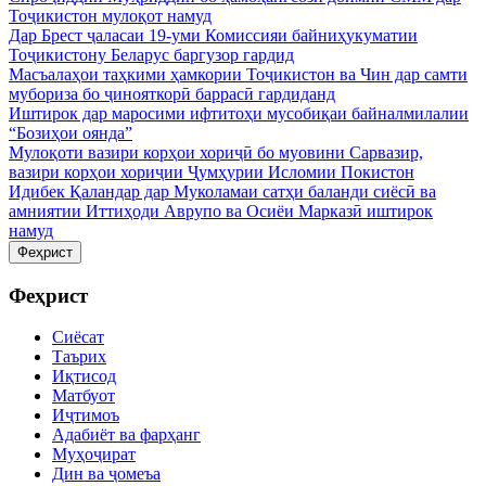
Тоҷикистон мулоқот намуд
Дар Брест ҷаласаи 19-уми Комиссияи байниҳукуматии
Тоҷикистону Беларус баргузор гардид
Масъалаҳои таҳкими ҳамкории Тоҷикистон ва Чин дар самти
мубориза бо ҷинояткорӣ баррасӣ гардиданд
Иштирок дар маросими ифтитоҳи мусобиқаи байналмилалии
“Бозиҳои оянда”
Мулоқоти вазири корҳои хориҷӣ бо муовини Сарвазир,
вазири корҳои хориҷии Ҷумҳурии Исломии Покистон
Идибек Қаландар дар Муколамаи сатҳи баланди сиёсӣ ва
амниятии Иттиҳоди Аврупо ва Осиёи Марказӣ иштирок
намуд
Феҳрист
Феҳрист
Сиёсат
Таърих
Иқтисод
Матбуот
Иҷтимоъ
Адабиёт ва фарҳанг
Муҳоҷират
Дин ва ҷомеъа