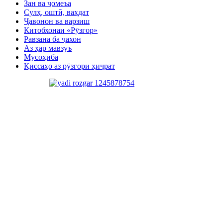
Зан ва ҷомеъа
Сулҳ, оштӣ, ваҳдат
Ҷавонон ва варзиш
Китобхонаи «Рӯзгор»
Равзана ба ҷахон
Аз ҳар мавзуъ
Мусоҳиба
Қиссаҳо аз рӯзгори ҳиҷрат