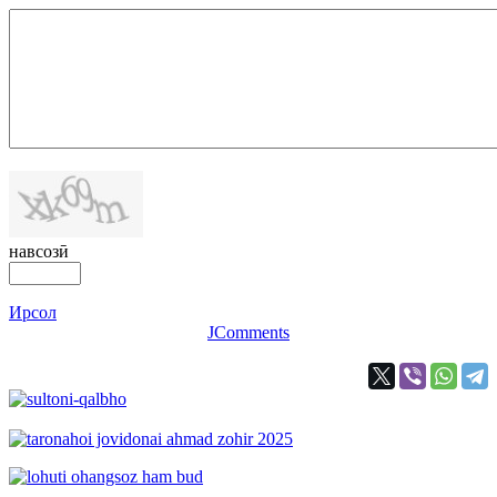
навсозӣ
Ирсол
JComments