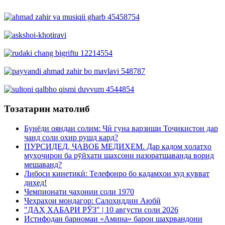
Тозатарин матолиб
Бунёди ояндаи солим: Чӣ гуна варзиши Тоҷикистон дар
чанд соли охир рушд кард?
ПУРСИДЕД, ҶАВОБ МЕДИҲЕМ. Дар кадом ҳолатҳо
муҳоҷирон ба рӯйхати шахсони назоратшаванда ворид
мешаванд?
Либоси кинетикӣ: Телефонро бо қадамҳои худ қувват
диҳед!
Чемпионати ҷаҳонии соли 1970
Чеҳраҳои мондагор: Салоҳиддин Аюбӣ
"ДАҲ ХАБАРИ РӮЗ" | 10 августи соли 2026
Истифодаи барномаи «Амина» барои шаҳрвандони