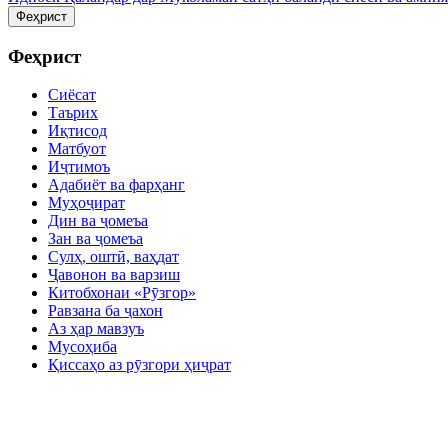
Феҳрист
Феҳрист
Сиёсат
Таърих
Иқтисод
Матбуот
Иҷтимоъ
Адабиёт ва фарҳанг
Муҳоҷират
Дин ва ҷомеъа
Зан ва ҷомеъа
Сулҳ, оштӣ, ваҳдат
Ҷавонон ва варзиш
Китобхонаи «Рӯзгор»
Равзана ба ҷахон
Аз ҳар мавзуъ
Мусоҳиба
Қиссаҳо аз рӯзгори ҳиҷрат