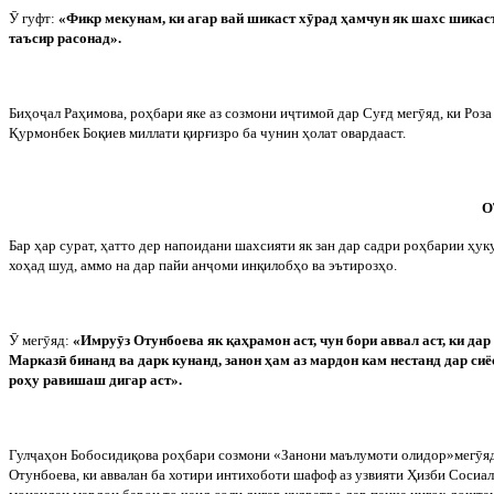
Ӯ
гуфт:
«Фикр мекунам, ки агар вай шикаст х
ӯ
рад ҳамчун як шахс шикас
таъсир расонад».
Биҳо
ҷ
ал Раҳимова, роҳбари яке аз созмони и
ҷ
тимо
ӣ
дар Суғд мег
ӯ
яд, ки Роз
Қурмонбек Боқиев миллати қирғизро ба чунин ҳолат овардааст.
О
Бар ҳар сурат, ҳатто дер напоидани шахсияти як зан дар садри роҳбарии ҳу
хоҳад шуд, аммо на дар пайи ан
ҷ
оми инқилобҳо ва эътирозҳо.
Ӯ
мег
ӯ
яд:
«Имру
ӯ
з Отунбоева як қаҳрамон аст, чун бори аввал аст, ки да
Марказ
ӣ
бинанд ва дарк кунанд, занон ҳам аз мардон кам нестанд дар сиё
роҳу равишаш дигар аст».
Гул
ҷ
аҳон Бобосидиқова роҳбари созмони «Занони маълумоти олидор»мег
ӯ
я
Отунбоева, ки аввалан ба хотири интихоботи шафоф аз узвияти Ҳизби Сосиа