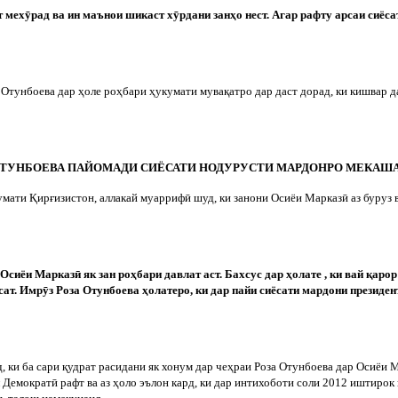
т мех
ӯ
рад ва ин маънои шикаст х
ӯ
рдани занҳо нест. Агар рафту арсаи сиё
а Отунбоева дар ҳоле роҳбари ҳукумати мувақатро дар даст дорад, ки кишвар д
ТУНБОЕВА ПАЙОМАДИ СИЁСАТИ НОДУРУСТИ МАРДОНРО МЕКАШ
кумати Қирғизистон, аллакай муарриф
ӣ
шуд, ки занони Осиёи Марказ
ӣ
аз буруз 
р Осиёи Марказ
ӣ
як зан роҳбари давлат аст. Бахсус дар ҳолате , ки вай қарор
сат. Имр
ӯ
з Роза Отунбоева ҳолатеро, ки дар пайи сиёсати мардони президе
д, ки ба сари қудрат расидани як хонум дар чеҳраи Роза Отунбоева дар Осиёи 
л Демократ
ӣ
рафт ва аз ҳоло эълон кард, ки дар интихоботи соли 2012 иштирок 