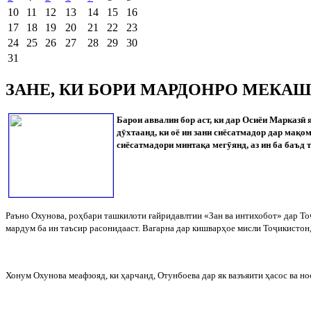
10
11
12
13
14
15
16
17
18
19
20
21
22
23
24
25
26
27
28
29
30
31
ЗАНЕ, КИ БОРИ МАРДОНРО МЕКА
Барои аввалин бор аст, ки дар Осиёи Марказ
ӣ
я
д
ӯ
хтаанд, ки оё ин зани сиёсатмадор дар мақо
сиёсатмадори минтақа мег
ӯ
янд, аз ин ба баъд
Раъно Охунова, роҳбари ташкилоти ғайридавлтии «Зан ва интихобот» дар То
мардум ба ин таъсир расонидааст. Вагарна дар кишварҳое мисли То
ҷ
икистон
Хонум Охунова меафзояд, ки ҳарчанд, Отунбоева дар як вазъяити ҳасос ва н