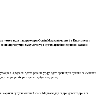
дар
ҷ
омеъаҳои падарсолори Осиёи Марказ
ӣ
чашм ба Қирғизистон
осони қирғиз умри ҳукумати
ӯ
ро к
ӯ
тоҳ арзёб
ӣ
мекунанд, занҳои
мусоидат кардааст. Ҳатто равиш, урфу одат, арзишҳои дуняв
ӣ
ва суннати
дар садри роҳбарии давлат қабул надоранд.
й намунаи бурузи занони Осиёи Марказ
ӣ
дар садри давлатдор
ӣ
аст.