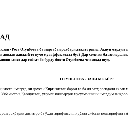
ШАД
к зан - Роза Отунбоева ба мартабаи роҳбари давлат расид. Акнун мардум 
ми аввали давлат
ӣ
то ку
ҷ
о муваффақ хоҳад буд? Дар ҳоле, ки баъзе коршин
 тавони занҳо дар сиёсат бо бурду бохти Отунбоева чен хоҳад шуд.
ОТУНБОЕВА - ЗАНИ МЕЪЁР?
ҷ
икистон мег
ӯ
яд, ки
ҷ
омеаи Қирғизистон барои то ба ин сатҳ расидани як зан 
, Узбекистон, Қазоқистон, умуман кишварҳои мусулмоннишин мардум занҳоро 
оором роҳбарии давлатро ба
ӯ
ҳда гирифтааст, пир
ӯ
зии сиёсати пешгирифтаи ва