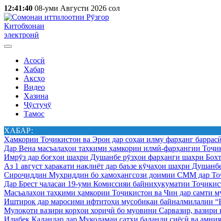
12:41:40
08-уми Августи 2026 сол
Китобхонаи
электронӣ
Асосӣ
Хабар
Аксҳо
Видео
Хазина
Ҷӯстуҷӯ
Тамос
ХАБАР:
Ҳамкории Тоҷикистон ва Эрон дар соҳаи илму фарҳанг баррас
Дар Вена масъалаҳои таҳкими ҳамкории илмӣ-фарҳангии Тоҷик
Имрӯз дар боғҳои шаҳри Душанбе рӯзҳои фарҳанги шаҳри Бохт
Аз 1 август ҳаракати нақлиёт дар баъзе кӯчаҳои шаҳри Душанб
Сироҷиддин Муҳриддин бо ҳамоҳангсози доимии СММ дар Тоҷ
Дар Брест ҷаласаи 19-уми Комиссияи байниҳукуматии Тоҷикист
Масъалаҳои таҳкими ҳамкории Тоҷикистон ва Чин дар самти му
Иштирок дар маросими ифтитоҳи мусобиқаи байналмилалии “Б
Мулоқоти вазири корҳои хориҷӣ бо муовини Сарвазир, вазир
Идибек Қаландар дар Муколамаи сатҳи баланди сиёсӣ ва амн