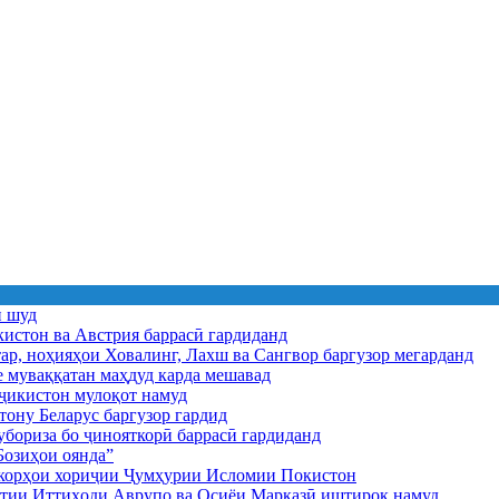
ӣ шуд
истон ва Австрия баррасӣ гардиданд
ар, ноҳияҳои Ховалинг, Лахш ва Сангвор баргузор мегарданд
е муваққатан маҳдуд карда мешавад
икистон мулоқот намуд
ону Беларус баргузор гардид
бориза бо ҷинояткорӣ баррасӣ гардиданд
озиҳои оянда”
и корҳои хориҷии Ҷумҳурии Исломии Покистон
иятии Иттиҳоди Аврупо ва Осиёи Марказӣ иштирок намуд