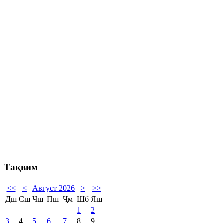
Тақвим
<<
<
Август 2026
>
>>
Дш
Сш
Чш
Пш
Ҷм
Шб
Яш
1
2
3
4
5
6
7
8
9