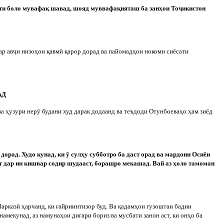
сати боло мувафақ шавад, шояд муввафақияташ ба занҳои То
ҷ
икистон
ар ав
ҷ
и низоҳои қавм
ӣ
қарор дорад ва пайомадҳои нокоми сиёсати
АД
ва ҳузури нер
ӯ
будани худ дарак додаанд ва теъдоди Отунбоеваҳо ҳам зиёд
 дорад. Худо кунад, ки
ӯ
сулҳу субботро ба даст орад ва мардони Осиёи
нт дар ин кишвар содир шудааст, борашро мекашад. Вай аз ҳоло тамоман
Марказ
ӣ
ҳарчанд, ки ғайриинтизор буд. Ва қадамҳои гузоштаи бадии
намекунад, аз намунаҳои дигари бориз ва мусбати занон аст, ки онҳо ба