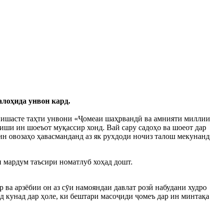
лоҳида унвон кард.
нишасте таҳти унвони «Ҷомеаи шаҳрвандӣ ва амнияти миллии
иши ин шоеъот муқассир хонд. Вай сару садоҳо ва шоеот дар
ин овозаҳо ҳавасманданд аз як рухдоди ночиз талош мекунанд
ки мардум таъсири номатлуб хоҳад дошт.
ва арзёбии он аз сӯи намояндаи давлат розӣ набудани худро
 кунад дар ҳоле, ки бештари масоҷиди ҷомеъ дар ин минтақа