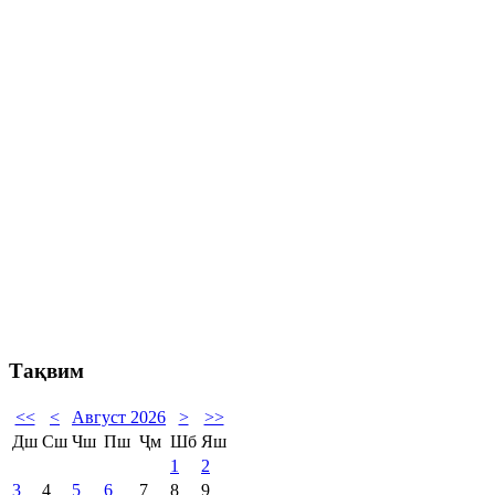
Тақвим
<<
<
Август 2026
>
>>
Дш
Сш
Чш
Пш
Ҷм
Шб
Яш
1
2
3
4
5
6
7
8
9