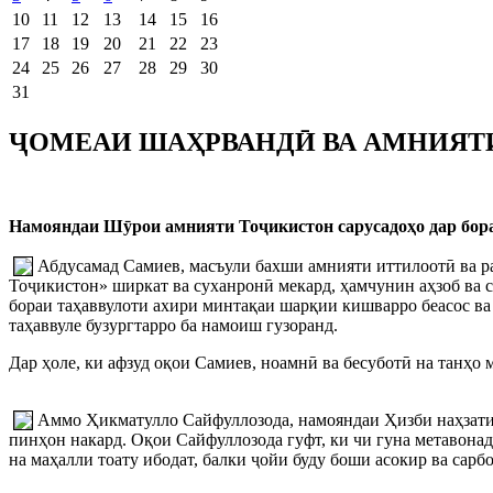
10
11
12
13
14
15
16
17
18
19
20
21
22
23
24
25
26
27
28
29
30
31
ҶОМЕАИ ШАҲРВАНДӢ ВА АМНИЯТ
Намояндаи Шӯрои амнияти Тоҷикистон сарусадоҳо дар бора
Абдусамад Самиев, масъули бахши амнияти иттилоотӣ ва 
Тоҷикистон» ширкат ва суханронӣ мекард, ҳамчунин аҳзоб ва 
бораи таҳаввулоти ахири минтақаи шарқии кишварро беасос ва 
таҳаввуле бузургтарро ба намоиш гузоранд.
Дар ҳоле, ки афзуд оқои Самиев, ноамнӣ ва бесуботӣ на танҳо 
Аммо Ҳикматулло Сайфуллозода, намояндаи Ҳизби наҳзати и
пинҳон накард. Оқои Сайфуллозода гуфт, ки чи гуна метавона
на маҳалли тоату ибодат, балки ҷойи буду боши асокир ва сар