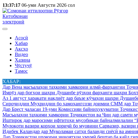
13:37:17
06-уми Августи 2026 сол
Китобхонаи
электронӣ
Асосӣ
Хабар
Аксҳо
Видео
Хазина
Ҷӯстуҷӯ
Тамос
ХАБАР:
Дар Вена масъалаҳои таҳкими ҳамкории илмӣ-фарҳангии Тоҷик
Имрӯз дар боғҳои шаҳри Душанбе рӯзҳои фарҳанги шаҳри Бохт
Аз 1 август ҳаракати нақлиёт дар баъзе кӯчаҳои шаҳри Душанб
Сироҷиддин Муҳриддин бо ҳамоҳангсози доимии СММ дар Тоҷ
Дар Брест ҷаласаи 19-уми Комиссияи байниҳукуматии Тоҷикист
Масъалаҳои таҳкими ҳамкории Тоҷикистон ва Чин дар самти му
Иштирок дар маросими ифтитоҳи мусобиқаи байналмилалии “Б
Мулоқоти вазири корҳои хориҷӣ бо муовини Сарвазир, вазир
Идибек Қаландар дар Муколамаи сатҳи баланди сиёсӣ ва амн
Дар Тоҷикистон шумораи ҷиноятҳои умумӣ бештар ба қайд гир