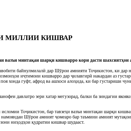
И МИЛЛИИ КИШВАР
и вазъи минтақаи шарқи кишварро кори дасти шахсиятҳои а
равобити байнулмилалӣ дар Шӯрои амнияти Тоҷикистон, ки дар 
созмонҳои иҷтимоии кишварро дар ҷилавгирӣ накардан аз густар
поя хонда гуфт, афрод ва ашхоси алоҳида, ки бар густариши чун
манофеи давлатро зери хатар мегузорад, балки ба зиндагии якоя
сломии Тоҷикистон, бар тавзеҳи вазъи минтақаи шарқи кишвар 
д намояндаи Шӯрои амният ҷомеаро бар таъмини амният мутақоид
бозони ниҳодҳои қудратии кишвар шудааст.