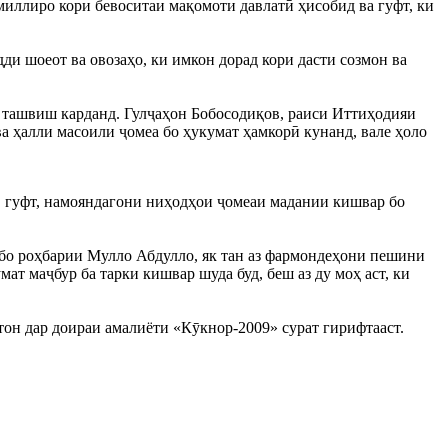
иллиро кори бевоситаи мақомоти давлатӣ ҳисобид ва гуфт, ки
дди шоеот ва овозаҳо, ки имкон дорад кори дасти созмон ва
и ташвиш карданд. Гулҷаҳон Бобосодиқов, раиси Иттиҳодияи
а ҳалли масоили ҷомеа бо ҳукумат ҳамкорӣ кунанд, вале ҳоло
 гуфт, намояндагони ниҳодҳои ҷомеаи мадании кишвар бо
 бо роҳбарии Мулло Абдулло, як тан аз фармондеҳони пешини
 маҷбур ба тарки кишвар шуда буд, беш аз ду моҳ аст, ки
он дар доираи амалиёти «Кӯкнор-2009» сурат гирифтааст.