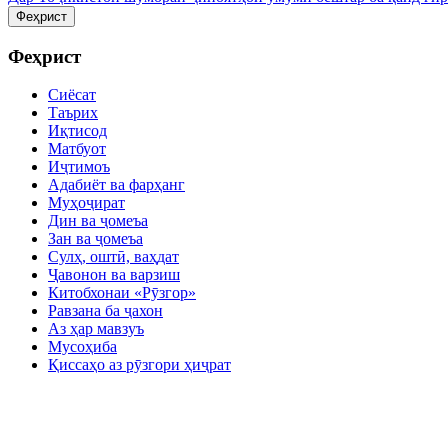
Феҳрист
Феҳрист
Сиёсат
Таърих
Иқтисод
Матбуот
Иҷтимоъ
Адабиёт ва фарҳанг
Муҳоҷират
Дин ва ҷомеъа
Зан ва ҷомеъа
Сулҳ, оштӣ, ваҳдат
Ҷавонон ва варзиш
Китобхонаи «Рӯзгор»
Равзана ба ҷахон
Аз ҳар мавзуъ
Мусоҳиба
Қиссаҳо аз рӯзгори ҳиҷрат