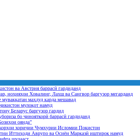
истон ва Австрия баррасӣ гардиданд
ар, ноҳияҳои Ховалинг, Лахш ва Сангвор баргузор мегарданд
е муваққатан маҳдуд карда мешавад
икистон мулоқот намуд
ону Беларус баргузор гардид
бориза бо ҷинояткорӣ баррасӣ гардиданд
озиҳои оянда”
и корҳои хориҷии Ҷумҳурии Исломии Покистон
иятии Иттиҳоди Аврупо ва Осиёи Марказӣ иштирок намуд
ифта шудааст