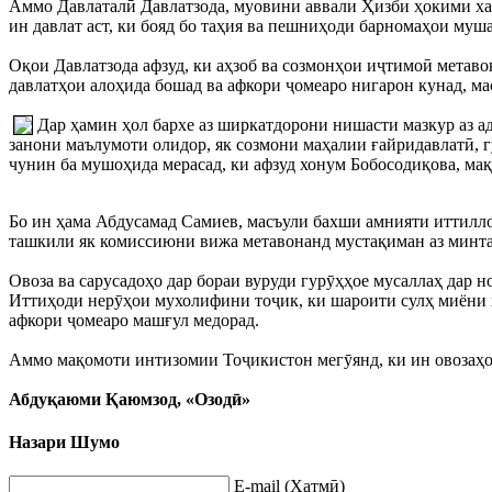
Аммо Давлаталӣ Давлатзода, муовини аввали Ҳизби ҳокими хал
ин давлат аст, ки бояд бо таҳия ва пешниҳоди барномаҳои му
Оқои Давлатзода афзуд, ки аҳзоб ва созмонҳои иҷтимоӣ метавон
давлатҳои алоҳида бошад ва афкори ҷомеаро нигарон кунад, м
Дар ҳамин ҳол бархе аз ширкатдорони нишасти мазкур аз 
занони маълумоти олидор, як созмони маҳалии ғайридавлатӣ, г
чунин ба мушоҳида мерасад, ки афзуд хонум Бобосодиқова, ма
Бо ин ҳама Абдусамад Самиев, масъули бахши амнияти иттилл
ташкили як комиссиюни вижа метавонанд мустақиман аз минт
Овоза ва сарусадоҳо дар бораи вуруди гурӯҳҳое мусаллаҳ дар
Иттиҳоди нерӯҳои мухолифини тоҷик, ки шароити сулҳ миёни ҳ
афкори ҷомеаро машғул медорад.
Аммо мақомоти интизомии Тоҷикистон мегӯянд, ки ин овозаҳо 
Абдуқаюми Қаюмзод, «Озодӣ»
Назари Шумо
E-mail (Ҳатмӣ)