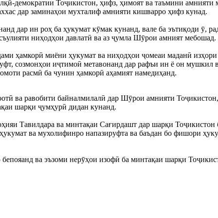
қӣ-демократии Тоҷикистон, ҳифз, ҳимоят ва таъмини амнияти м
шаххас дар заминаҳои мухталиф амнияти кишварро ҳифз кунад.
анд дар ин роҳ ба ҳукумат кӯмак кунанд, вале ба эътиқоди ӯ, ра
асъулияти ниҳодҳои давлатӣ ва аз ҷумла Шӯрои амният мебошад.
адами ҳамкорӣ миёни ҳукумат ва ниҳодҳои ҷомеаи маданӣ изҳор
уфт, созмонҳои иҷтимоӣ метавонанд дар рафъи ин ё он мушкил в
қомоти расмӣ ба чунин ҳамкорӣ аҳамият намедиҳанд.
оотӣ ва равобити байналмилалӣ дар Шӯрои амнияти Тоҷикистон,
ақаи шарқи ҷумҳурӣ дидан кунанд.
 ноҳияи Тавилдара ва минтақаи Сағирдашт дар шарқи Тоҷикистон
укумат ва мухолифинро напазируфта ва баъдан бо фишори ҳукумат
бепояанд ва эъзоми нерӯҳои изофӣ ба минтақаи шарқи Тоҷикист