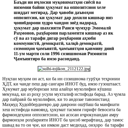
Баъди ин и
ҷ
лосия муқовиматҳои сиёс
ӣ
ва
низомии байни ҳукумат ва оппозитсион хеле
шиддат мегирад. Дар
ҷ
авоби даъвоҳои
оппозитсия, ки ҳукумат дар дохили кишвар низ
ҷ
онибдорони худро чандон зиёд надорад,
ҳукумат дар шахсияти Раиси
ҷ
умҳур Эмомал
ӣ
Раҳмонов, раҳбарони парламенти кишвар аз як
с
ӯ
ва аз тарафи дигар роҳбарони аҳзоби
коммунист
ӣ
, демократ
ӣ
, халқ
ӣ
-демократ
ӣ
,
созмонҳои
ҷ
амъият
ӣ
,
ҷ
амъиятҳои қавмиву дин
ӣ
11-ум марти соли 1996 созишномаи Ризоияти
Ҷ
амъиятиро ба имзо расонданд.
Нуқтаи муҳим он аст, ки ба ин созишнома гур
ӯ
ҳи теҳронии
ҲДТ, ки чанде пеш дар сангари ИНОТ буд, имзо гузоштааст.
Ҳукумат дар муборизаи хеш алайҳи мухолифин к
ӯ
шиш
мекунад, ки аз роҳу усули мухталиф истифода барад. Аз
ҷ
умла
дар пайрав
ӣ
ба мухолифин, ки то андозае тавонистанд
Маҳмуд Худойбердиевро дар даврони ош
ӯ
баш ба манфиати
хеш истифода намоянд, ҳукумат тасмим гирифт бевосита ба
фармондеҳони оппозитсион, ки асосан и
ҷ
рокунандаи амру
фармонҳои роҳбарияти ИНОТ ба ҳисоб мерафтанд, дар тамос
шавад ва то он
ҷ
ое, ки имкон даст медиҳад, онҳоро
ба тарафи