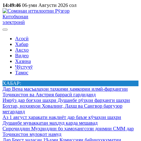
14:49:46
06-уми Августи 2026 сол
Китобхонаи
электронӣ
Асосӣ
Хабар
Аксҳо
Видео
Хазина
Ҷӯстуҷӯ
Тамос
ХАБАР:
Дар Вена масъалаҳои таҳкими ҳамкории илмӣ-фарҳангии
Тоҷикистон ва Австрия баррасӣ гардиданд
Имрӯз дар боғҳои шаҳри Душанбе рӯзҳои фарҳанги шаҳри
Бохтар, ноҳияҳои Ховалинг, Лахш ва Сангвор баргузор
мегарданд
Аз 1 август ҳаракати нақлиёт дар баъзе кӯчаҳои шаҳри
Душанбе муваққатан маҳдуд карда мешавад
Сироҷиддин Муҳриддин бо ҳамоҳангсози доимии СММ дар
Тоҷикистон мулоқот намуд
Дар Брест ҷаласаи 19-уми Комиссияи байниҳукуматии