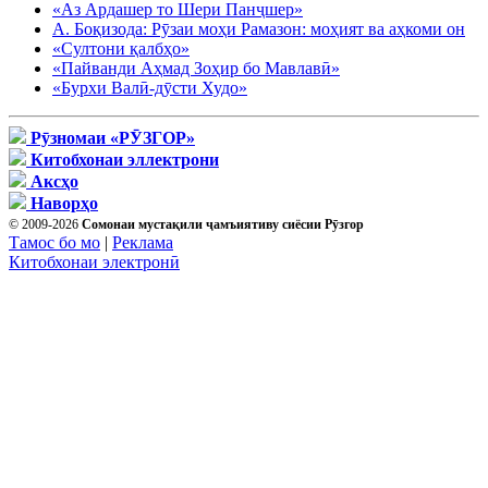
«Аз Ардашер то Шери Панҷшер»
А. Боқизода: Рӯзаи моҳи Рамазон: моҳият ва аҳкоми он
«Султони қалбҳо»
«Пайванди Аҳмад Зоҳир бо Мавлавӣ»
«Бурхи Валӣ-дӯсти Худо»
Рӯзномаи «РӮЗГОР»
Китобхонаи эллектрони
Аксҳо
Наворҳо
© 2009-2026
Сомонаи мустақили ҷамъиятиву сиёсии Рӯзгор
Тамос бо мо
|
Реклама
Китобхонаи электронӣ