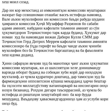
хеш моил созад.
Дар ин кор мехостанд аз имкониятҳои комиссияи муштараки
назорат бар созишномаи оташбас васеъ истифода намоянд.
Вале аъзои мухолифини ин комиссион баъди рабуда шудани
ҳамраиси комиссия Ҳо
ҷ
ӣ
Музаффар Раҳмонов бо сабаби
адами амният, набудани кафолати таъмини амният аз с
ӯ
и
ҳукуматдорон То
ҷ
икистонро тарк карда буданд. Ҳукумат дар
номаи
худ ба намояндаи вижаи Дабири Кулли СММ дар
То
ҷ
икистон Герд Дитрих Меррем кафолати таъмини амнияти
комиссионро ба
ӯ
ҳда гирифт ва баъди чанде аъзои
ҷ
ониби
мухолифин боз ба То
ҷ
икистон баргаштанд ва ба фаъолияти
хеш идома доданд.
Ҳини сафарҳои як
ҷ
ояи худ ба манотиқи
ҷ
анг аъзои ҳукуматии
комиссияи муштарак, ки аз шахсиятҳои хеле донишманду
варзида иборат буданд ва собиқаи хуби кор
ӣ
дар ниҳодҳои
мухталиф, аз
ҷ
умла қудратиро доштанд, дар тамосҳои худ ба
фармондеҳони оппозитсион к
ӯ
шиш мекарданд ҳарчи бештар
ба эҳсосоти миллатд
ӯ
стиву ватанпарвар
ӣ
ва инсонгарии онҳо
нохун бизананд. Роҳҳои дигари таъсиррасон
ӣ
, аз
ҷ
умла бо
истифода аз риштаҳои хешутабор
ӣ
низ
ба кор бурда
мешуданд. Ваъдаҳову ҳавасмандгардониҳо ҳам аз услуби кори
онҳо буд.