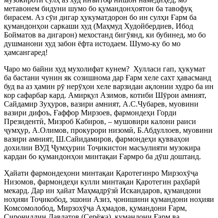
метавонем бидуни шумо бо қумандонҳоятон ба тавофуқ
бирасем. Аз с
ӯ
и дигар ҳукуматдорон бо ин сулҳи Ғарм ба
қумандонҳои саркаши худ (Маҳмуд Худойбердиев, Ибод
Бойматов ва дигарон) мехостанд биг
ӯ
янд, ки бубинед, мо бо
душманони худ забон ёфта истодаем. Шумо-ку бо мо
ҳамсангаред!
Чаро мо байни худ мухолифат кунем?
Хулласи гап, ҳукумат
ба бастани чунин як созишнома дар Ғарм хеле сахт ҳавасманд
буд ва аз ҳамин р
ӯ
нер
ӯ
ҳои хеле варзидаи ақлонии худро ба ин
кор сафарбар кард. Амирқул Азимов, котиби Ш
ӯ
рои амният,
Сайдамир Зуҳуров, вазири амният, А.С.Чубарев, муовини
вазири дифоъ, Ғаффор Мирзоев, фармондеҳи Горди
Президент
ӣ
, Мизроб Кабиров, – мушовири калони раиси
ҷ
умҳур, А.Олимов, прокурори низом
ӣ
, Б.Абдуллоев, муовини
вазири амният, Ш.Сайидамиров, фармондеҳи қувваҳои
дохилии ВУД
Ҷ
умҳурии То
ҷ
икистон масъулияти музокира
кардан бо қумандонҳои минтақаи Ғармро ба д
ӯ
ш доштанд.
Ҳайати фармондеҳони минтақаи Қаротегинро Мирзох
ӯ
ҷ
а
Низомов, фармондеҳи кулли минтақаи Қаротегин раҳбар
ӣ
мекард. Дар ин ҳайат Маҳмадр
ӯ
з
ӣ
Искандаров, қумандони
ноҳияи То
ҷ
икобод, эшони Азиз,
ҷ
онишини қумандони ноҳияи
Комсомолобод, Мирзох
ӯ
ҷ
а Аҳмадов, қумандони Ғарм,
Сиро
ҷ
иддин Давлатов (Серёжа), қумандони Ғарм ва