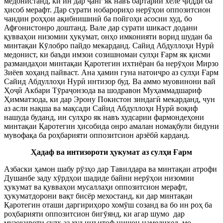
медонистанд, ки ин дар
ҷ
анг як навъ бартарии хеле
ҷ
идд
ӣ
ба
ҳисоб мерафт. Дар сурати нобарориҳо нер
ӯ
ҳои оппозитсион
чандин роҳҳои ақибнишин
ӣ
ба пойгоҳи асосии худ, бо
Афғонистонро доштанд. Вале дар сурати шикаст додани
қувваҳои низомии ҳукумат, онҳо имконияти ворид шудан ба
минтақаи К
ӯ
лобро пайдо мекарданд. Сайид Абдуллоҳи Нур
ӣ
медонист, ки баъди имзои созишномаи сулҳи Ғарм як қисми
размандаҳои минтақаи Қаротегин ихтиёран ба нер
ӯ
ҳои Мирзо
Зиёев хоҳанд пайваст. Ана ҳамин гуна натои
ҷ
ро аз сулҳи Ғарм
Сайид Абдуллоҳи Нур
ӣ
интизор буд. Ва аммо муовинони вай
Ҳо
ҷ
ӣ
Акбари Т
ӯ
ра
ҷ
онзода ва шодравон Муҳаммадшариф
Ҳимматзода, ки дар Эрону Покистон зиндаг
ӣ
мекарданд, чун
аз асли нақша ва мақсади Сайид Абдуллоҳи Нур
ӣ
воқиф
нашуда буданд, ин сулҳро як навъ худсарии фармондеҳони
минтақаи Қаротегин ҳисобида онро амалан номақбули бидуни
мувофақа ба роҳбарияти оппозитсион арзёб
ӣ
карданд.
Ҳадаф ва интизороти ҳукумат аз сулҳи Ғарм
Азбаски ҳамон шабу р
ӯ
зҳо дар Тавилдара ва минтақаи атрофи
Душанбе заду х
ӯ
рдҳои шадиде байни нер
ӯ
ҳои низомии
ҳукумат ва қувваҳои мусаллаҳи оппозитсион мерафт,
ҳукуматдорони вақт бисёр мехостанд, ки дар минтақаи
Қаротегин оташи даргириҳоро хом
ӯ
ш созанд ва бо ин роҳ ба
роҳбарияти оппозитсион биг
ӯ
янд, ки агар шумо
дар
музокироти сулҳ аз худ инъитоф нишон намедиҳед, мо