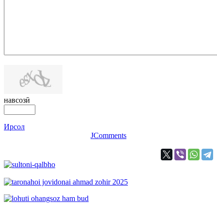
навсозӣ
Ирсол
JComments