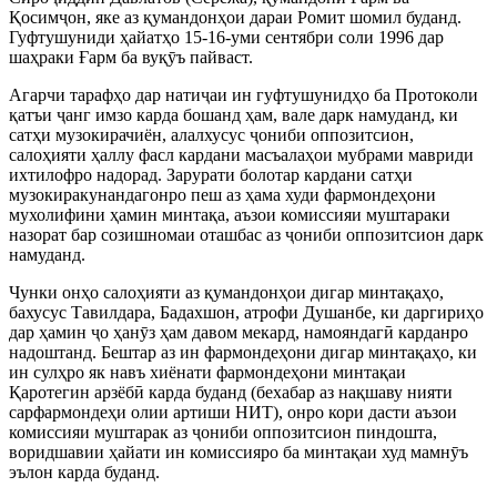
Қосим
ҷ
он, яке аз қумандонҳои дараи Ромит шомил буданд.
Гуфтушуниди ҳайатҳо 15-16-уми сентябри соли 1996 дар
шаҳраки Ғарм ба вуқ
ӯ
ъ пайваст.
Агарчи тарафҳо дар нати
ҷ
аи ин гуфтушунидҳо ба Протоколи
қатъи
ҷ
анг имзо карда бошанд ҳам, вале дарк намуданд, ки
сатҳи музокирачиён, алалхусус
ҷ
ониби оппозитсион,
салоҳияти ҳаллу фасл кардани масъалаҳои мубрами мавриди
ихтилофро надорад. Зарурати болотар кардани сатҳи
музокиракунандагонро пеш аз ҳама худи фармондеҳони
мухолифини ҳамин минтақа, аъзои комиссияи муштараки
назорат бар созишномаи оташбас аз
ҷ
ониби оппозитсион дарк
намуданд.
Чунки онҳо салоҳияти аз қумандонҳои дигар минтақаҳо,
бахусус Тавилдара, Бадахшон, атрофи Душанбе, ки даргириҳо
дар ҳамин
ҷ
о ҳан
ӯ
з ҳам давом мекард, намояндаг
ӣ
карданро
надоштанд. Бештар аз ин фармондеҳони дигар минтақаҳо, ки
ин сулҳро як навъ хиёнати фармондеҳони минтақаи
Қаротегин арзёб
ӣ
карда буданд (бехабар аз нақшаву нияти
сарфармондеҳи олии артиши НИТ), онр
о кори дасти аъзои
комиссияи муштарак аз
ҷ
ониби оппозитсион пиндошта,
воридшавии ҳайати ин комиссияро ба минтақаи худ мамн
ӯ
ъ
эълон карда буданд.