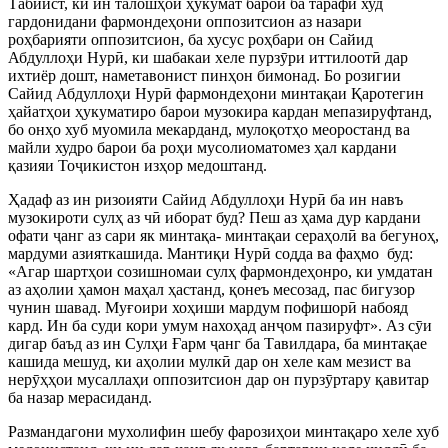
Табиист, ки ин талошҳои ҳукумат барои ба тарафи худ
гардонидани фармондеҳони оппозитсион аз назари
роҳбарияти оппозитсион, ба хусус роҳбари он Сайид
Абдуллоҳи Нур
ӣ
, ки шабакаи хеле пурз
ӯ
ри иттилоот
ӣ
дар
ихтиёр дошт, наметавонист пинҳон бимонад. Бо розигии
Сайид Абдуллоҳи Нур
ӣ
фармондеҳони минтақаи Қаротегин
ҳайатҳои ҳукуматиро барои музокира кардан мепазируфтанд,
бо онҳо хуб муомила мекарданд, мулоқотҳо меоростанд ва
майли худро барои ба роҳи мусолиоматомез ҳал кардани
қазияи То
ҷ
икистон изҳор медоштанд.
Ҳадаф аз ин ризоияти Сайид Абдуллоҳи Нур
ӣ
ба ин навъ
музокироти сулҳ аз ч
ӣ
иборат буд? Пеш аз ҳама дур кардани
офати
ҷ
анг аз сари як минтақа- минтақаи сераҳол
ӣ
ва бегуноҳ,
мардуми азияткашида. Мантиқи Нур
ӣ
содда ва фаҳмо
буд:
«Агар шартҳои созишномаи сулҳ фармондеҳонро, ки умдатан
аз аҳолии ҳамон маҳал ҳастанд, қонеъ месозад, пас бигузор
чунин шавад. Муғоири хоҳиши мардум пофишор
ӣ
набояд
кард. Ин ба суди кори умум нахоҳад ан
ҷ
ом пазируфт». Аз с
ӯ
и
дигар баъд аз ин Сулҳи Ғарм
ҷ
анг ба Тавилдара, ба минтақае
кашида мешуд, ки аҳолии мулк
ӣ
дар он хеле кам мезист ва
нер
ӯ
ҳҳои мусаллаҳи оппозитсион дар он пурз
ӯ
ртару қавитар
ба назар мерасиданд.
Размандагони мухолифин шебу фарозиҳои минтақаро хеле хуб