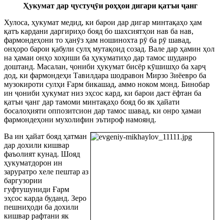
Ҳукумат дар
ҷ
усту
ҷ
ӯ
и роҳҳои дигари қатъи
ҷ
анг
Хулоса, ҳукумат медид, ки барои дар дигар минтақаҳо ҳам
қатъ кардани даргириҳо бояд бо шахсиятҳои нав ба нав,
фармондеҳони то ҳан
ӯ
з ҳам ношинохта р
ӯ
ба р
ӯ
шавад,
онҳоро барои қабули сулҳ мутақоид созад. Вале дар ҳамин ҳол
на ҳамаи онҳо хоҳиши ба ҳукуматиҳо дар тамос шуданро
доштанд. Масалан,
ҷ
ониби ҳукумат бисёр к
ӯ
шишҳо ба хар
ҷ
дод, ки фармондеҳи Тавилдара шодравон Мирзо Зиёевро ба
музокироти сулҳи Ғарм бикашад, аммо ноком монд. Бинобар
ин
ҷ
ониби ҳукумат низ эҳсос кард, ки барои даст ёфтан ба
қатъи
ҷ
анг дар тамоми минтақаҳо бояд бо як ҳайати
босалоҳияти оппозитсион дар тамос шавад, ки онро ҳамаи
фармондеҳони мухолифин эътироф намоянд.
Ва ин ҳайат бояд ҳатман
дар дохили кишвар
фаъолият кунад. Шояд
ҳукуматдорон ин
заруратро хеле пештар аз
баргузории
гуфтушуниди Ғарм
эҳсос карда буданд. Зеро
пешниҳоди ба дохили
кишвар рафтани як