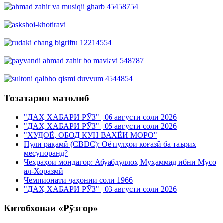
Тозатарин матолиб
"ДАҲ ХАБАРИ РӮЗ" | 06 августи соли 2026
"ДАҲ ХАБАРИ РӮЗ" | 05 августи соли 2026
"ХУДОЁ, ОБОД КУН ВАХЁИ МОРО"
Пули рақамӣ (CBDC): Оё пулҳои коғазӣ ба таърих
месупоранд?
Чеҳраҳои мондагор: Абуабдуллоҳ Муҳаммад ибни Мӯсо
ал-Хоразмӣ
Чемпионати ҷаҳонии соли 1966
"ДАҲ ХАБАРИ РӮЗ" | 03 августи соли 2026
Китобхонаи «Рӯзгор»