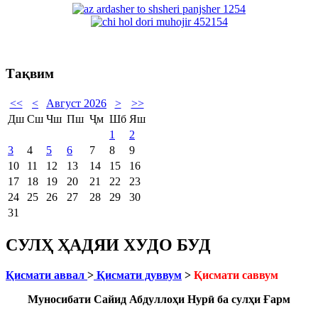
Тақвим
<<
<
Август 2026
>
>>
Дш
Сш
Чш
Пш
Ҷм
Шб
Яш
1
2
3
4
5
6
7
8
9
10
11
12
13
14
15
16
17
18
19
20
21
22
23
24
25
26
27
28
29
30
31
СУЛҲ ҲАДЯИ ХУДО БУД
Қисмати аввал
>
Қисмати дуввум
>
Қисмати саввум
Муносибати Сайид Абдуллоҳи Нур
ӣ
ба сулҳи Ғарм