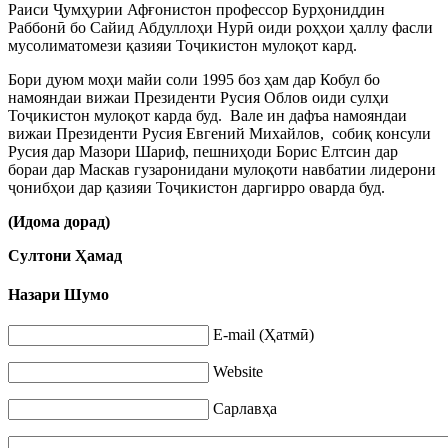
Раиси
Ҷ
умҳурии Афғонистон профессор Бурҳониддин
Раббон
ӣ
бо Сайид Абдуллоҳи Нур
ӣ
оиди роҳҳои ҳаллу фасли
мусолиматомези қазияи То
ҷ
икистон мулоқот кард.
Бори дуюм моҳи майи соли 1995 боз ҳам дар Кобул бо
намояндаи вижаи Президенти Русия Облов оиди сулҳи
То
ҷ
икистон мулоқот карда буд.
Вале ин дафъа намояндаи
вижаи Президенти Русия Евгений Михайлов,
собиқ консули
Русия дар Мазори Шариф, пешниҳоди Борис Елтсин дар
бораи дар Маскав гузаронидани мулоқоти навбатии лидерони
ҷ
онибҳои дар қазияи То
ҷ
икистон даргирро оварда буд.
(Идома дорад)
Султони Ҳамад
Назари Шумо
E-mail (Ҳатмӣ)
Website
Сарлавҳа