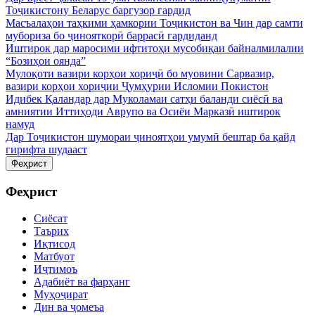
Тоҷикистону Беларус баргузор гардид
Масъалаҳои таҳкими ҳамкории Тоҷикистон ва Чин дар самти
мубориза бо ҷинояткорӣ баррасӣ гардиданд
Иштирок дар маросими ифтитоҳи мусобиқаи байналмилалии
“Бозиҳои оянда”
Мулоқоти вазири корҳои хориҷӣ бо муовини Сарвазир,
вазири корҳои хориҷии Ҷумҳурии Исломии Покистон
Идибек Қаландар дар Муколамаи сатҳи баланди сиёсӣ ва
амниятии Иттиҳоди Аврупо ва Осиёи Марказӣ иштирок
намуд
Дар Тоҷикистон шумораи ҷиноятҳои умумӣ бештар ба қайд
гирифта шудааст
Феҳрист
Феҳрист
Сиёсат
Таърих
Иқтисод
Матбуот
Иҷтимоъ
Адабиёт ва фарҳанг
Муҳоҷират
Дин ва ҷомеъа