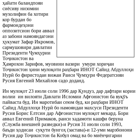
ҳайати баландпояи
сиёсиву низомии
мухолифин ба хотири
кор бурдан бо
фармондеҳони
оппозитсион бори аввал
аз забони намояндагони
ҳукумат Зафар Икромов,
сармушовири давлатии
Президенти
Ҷ
умҳурии
То
ҷ
икистон ва
Ҳамрохон Зарифов, муовини вазири
умури хори
ҷ
аи
То
ҷ
икистон ҳини мулоқоти раҳбари ИНОТ Сайид Абдуллоҳи
Нур
ӣ
бо фиристодаи вижаи Раиси
Ҷ
умҳури Федератсияи
Русия Евгений Михайлов садо доданд.
Ин мулоқот 23 июли соли 1996 дар Қундуз, дар дафтари кории
волии
ин вилояти Давлати Исломии Афғонистон ба вуқ
ӯ
ъ
пайваста буд. Ин маротибаи сеюм буд, ки раҳбари ИНОТ
Сайид Абдуллоҳи Нур
ӣ
бо намояндаи махсуси Президенти
Русия Борис Елтсин дар Афғонистон мулоқот мекард. Бори
аввал Евгений Примаков, раиси хадамоти кашфи беруна
(Служба внешней разведки)-и Русия 31 июли соли 1993,
баъди ҳодисаи
суқути бунгоҳ (застава)-и 12-уми марзбонони
Русия дар То
ҷ
икистон ба Кобул омад ва бо миён
ҷ
игарии