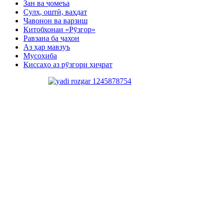
Зан ва ҷомеъа
Сулҳ, оштӣ, ваҳдат
Ҷавонон ва варзиш
Китобхонаи «Рӯзгор»
Равзана ба ҷахон
Аз ҳар мавзуъ
Мусоҳиба
Қиссаҳо аз рӯзгори ҳиҷрат