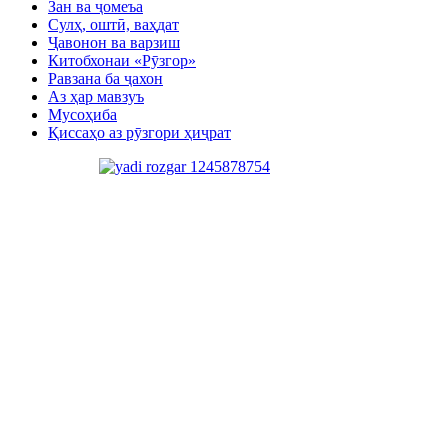
Зан ва ҷомеъа
Сулҳ, оштӣ, ваҳдат
Ҷавонон ва варзиш
Китобхонаи «Рӯзгор»
Равзана ба ҷахон
Аз ҳар мавзуъ
Мусоҳиба
Қиссаҳо аз рӯзгори ҳиҷрат