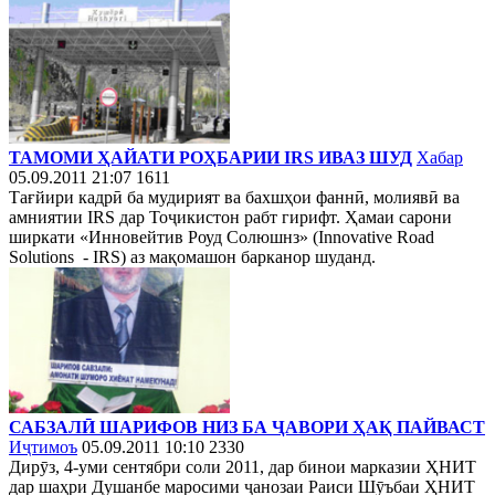
ТАМОМИ ҲАЙАТИ РОҲБАРИИ IRS ИВАЗ ШУД
Хабар
05.09.2011 21:07
1611
Тағйири кадрӣ ба мудирият ва бахшҳои фаннӣ, молиявӣ ва
амниятии IRS дар Тоҷикистон рабт гирифт. Ҳамаи сарони
ширкати «Инновейтив Роуд Солюшнз» (Innovative Road
Solutions - IRS) аз мақомашон барканор шуданд.
САБЗАЛӢ ШАРИФОВ НИЗ БА ҶАВОРИ ҲАҚ ПАЙВАСТ
Иҷтимоъ
05.09.2011 10:10
2330
Дирӯз, 4-уми сентябри соли 2011, дар бинои марказии ҲНИТ
дар шаҳри Душанбе маросими ҷанозаи Раиси Шӯъбаи ҲНИТ