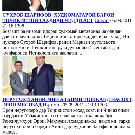
СӮҲРОБ ШАРИФОВ: ХУДКОМАГАРОӢ БАРОИ
ТОҶИКИСТОН ТАҲДИДИ ҶИДДӢ АСТ
Сиёсат
05.09.2011
21:16
1308
Бозгашт ба низоми идораи худкомаӣ метавонад ба ояндаи
давлати мустақили Тоҷикистон хатари ҷиддӣ эҷод кунад. Ин
нуктаро Сӯҳроб Шарифов, раиси Маркази мутолеъоти
истротежики Тоҷикистон, рӯзи душанбеи 5 сентябр, дар
кунфаронси Истиқлолияти давлатии ...
НЕРӮГОҲИ АЙНӢ. ЧИН АЗ БИМИ ТОШКАНД НАСОХТ,
ЭРОН МЕСОЗАД
Иҷтимоъ
05.09.2011 21:13
1703
Эрон нерӯгоҳеро дар Тоҷикистон хоҳад сохт, ки Чин аз бими
озурдагии Узбакистон аз сохтмонаш даст кашида буд.
Раисиҷумҳури Эрон, Маҳмуди Аҳмадинажод, вақте ки тарҳи
неругоҳи обию барқии Айнӣ дар рӯдхонаи Зарафшонро шарҳ
медод ...