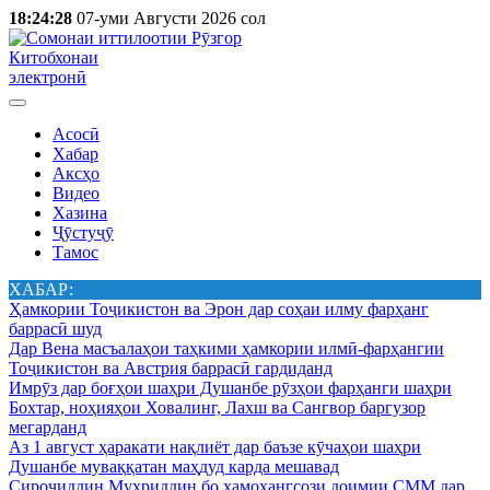
18:24:28
07-уми Августи 2026 сол
Китобхонаи
электронӣ
Асосӣ
Хабар
Аксҳо
Видео
Хазина
Ҷӯстуҷӯ
Тамос
ХАБАР:
Ҳамкории Тоҷикистон ва Эрон дар соҳаи илму фарҳанг
баррасӣ шуд
Дар Вена масъалаҳои таҳкими ҳамкории илмӣ-фарҳангии
Тоҷикистон ва Австрия баррасӣ гардиданд
Имрӯз дар боғҳои шаҳри Душанбе рӯзҳои фарҳанги шаҳри
Бохтар, ноҳияҳои Ховалинг, Лахш ва Сангвор баргузор
мегарданд
Аз 1 август ҳаракати нақлиёт дар баъзе кӯчаҳои шаҳри
Душанбе муваққатан маҳдуд карда мешавад
Сироҷиддин Муҳриддин бо ҳамоҳангсози доимии СММ дар