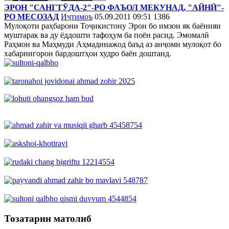
ЭРОН "САНГТӮДА-2"-РО ФАЪОЛ МЕКУНАД, "АЙНӢ"-
РО МЕСОЗАД
Иҷтимоъ
05.09.2011 09:51
1386
Мулоқоти раҳбарони Тоҷикистону Эрон бо имзои як баёнияи
муштарак ва ду ёддошти тафоҳум ба поён расид. Эмомалӣ
Раҳмон ва Маҳмуди Аҳмадинажод баъд аз анҷоми мулоқот бо
хабарнигорон бардоштҳои худро баён доштанд.
Тозатарин матолиб