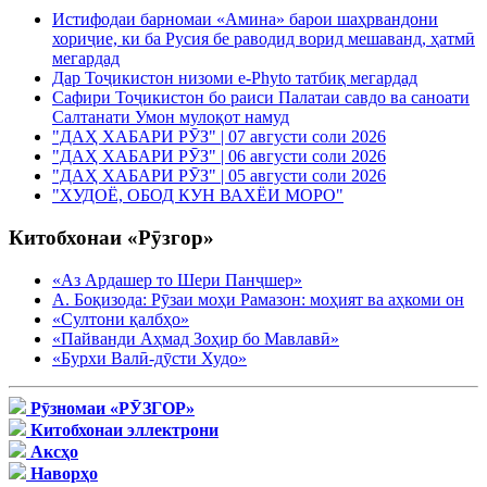
Истифодаи барномаи «Амина» барои шаҳрвандони
хориҷие, ки ба Русия бе раводид ворид мешаванд, ҳатмӣ
мегардад
Дар Тоҷикистон низоми e-Phyto татбиқ мегардад
Сафири Тоҷикистон бо раиси Палатаи савдо ва саноати
Салтанати Умон мулоқот намуд
"ДАҲ ХАБАРИ РӮЗ" | 07 августи соли 2026
"ДАҲ ХАБАРИ РӮЗ" | 06 августи соли 2026
"ДАҲ ХАБАРИ РӮЗ" | 05 августи соли 2026
"ХУДОЁ, ОБОД КУН ВАХЁИ МОРО"
Китобхонаи «Рӯзгор»
«Аз Ардашер то Шери Панҷшер»
А. Боқизода: Рӯзаи моҳи Рамазон: моҳият ва аҳкоми он
«Султони қалбҳо»
«Пайванди Аҳмад Зоҳир бо Мавлавӣ»
«Бурхи Валӣ-дӯсти Худо»
Рӯзномаи «РӮЗГОР»
Китобхонаи эллектрони
Аксҳо
Наворҳо