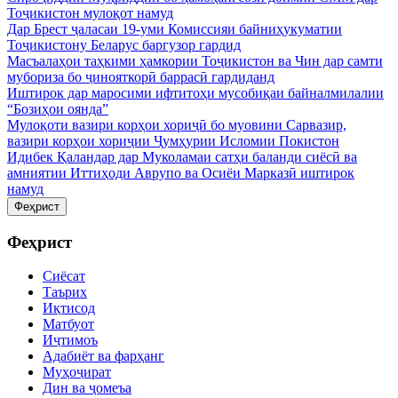
Тоҷикистон мулоқот намуд
Дар Брест ҷаласаи 19-уми Комиссияи байниҳукуматии
Тоҷикистону Беларус баргузор гардид
Масъалаҳои таҳкими ҳамкории Тоҷикистон ва Чин дар самти
мубориза бо ҷинояткорӣ баррасӣ гардиданд
Иштирок дар маросими ифтитоҳи мусобиқаи байналмилалии
“Бозиҳои оянда”
Мулоқоти вазири корҳои хориҷӣ бо муовини Сарвазир,
вазири корҳои хориҷии Ҷумҳурии Исломии Покистон
Идибек Қаландар дар Муколамаи сатҳи баланди сиёсӣ ва
амниятии Иттиҳоди Аврупо ва Осиёи Марказӣ иштирок
намуд
Феҳрист
Феҳрист
Сиёсат
Таърих
Иқтисод
Матбуот
Иҷтимоъ
Адабиёт ва фарҳанг
Муҳоҷират
Дин ва ҷомеъа