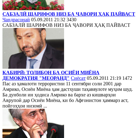
САБЗАЛӢ ШАРИФОВ НИЗ БА ҶАВОРИ ҲАҚ ПАЙВАСТ
Чандрасонаӣ
05.09.2011 21:32
3430
САБЗАЛӢ ШАРИФОВ НИЗ БА ҶАВОРИ ҲАҚ ПАЙВАСТ
КАБИРӢ: ТОЛИБОН БА ОСИЁИ МИЁНА
ДЕМОКРАТИЯ "МЕОРАНД"
Сиёсат
05.09.2011 21:19
1472
Пас аз ҳамалоти террористии 11 сентябри соли 2001 дар
Амрико, Осиёи Миёна ҳам дастхуши таҳаввулоте муҳим шуд.
Ба дунболи ин ҳодиса Амрико ва бархе аз кишварҳои
Аврупоӣ дар Осиёи Миёна, ки бо Афғонистон ҳаммарз аст,
пойгоҳҳои низомӣ ...