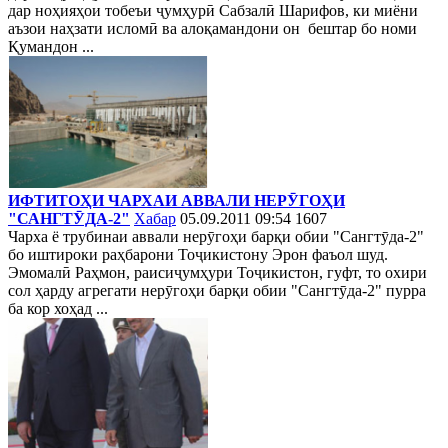
дар ноҳияҳои тобеъи ҷумҳурӣ Сабзалӣ Шарифов, ки миёни
аъзои наҳзати исломӣ ва алоқамандони он бештар бо номи
Қумандон ...
ИФТИТОҲИ ЧАРХАИ АВВАЛИ НЕРӮГОҲИ
"САНГТӮДА-2"
Хабар
05.09.2011 09:54
1607
Чарха ё трубинаи аввали нерӯгоҳи барқи обии "Сангтӯда-2"
бо иштироки раҳбарони Тоҷикистону Эрон фаъол шуд.
Эмомалӣ Раҳмон, раисиҷумҳури Тоҷикистон, гуфт, то охири
сол ҳарду агрегати нерӯгоҳи барқи обии "Сангтӯда-2" пурра
ба кор хоҳад ...