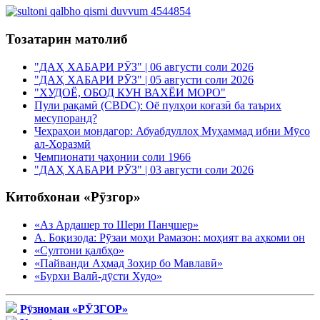
Тозатарин матолиб
"ДАҲ ХАБАРИ РӮЗ" | 06 августи соли 2026
"ДАҲ ХАБАРИ РӮЗ" | 05 августи соли 2026
"ХУДОЁ, ОБОД КУН ВАХЁИ МОРО"
Пули рақамӣ (CBDC): Оё пулҳои коғазӣ ба таърих
месупоранд?
Чеҳраҳои мондагор: Абуабдуллоҳ Муҳаммад ибни Мӯсо
ал-Хоразмӣ
Чемпионати ҷаҳонии соли 1966
"ДАҲ ХАБАРИ РӮЗ" | 03 августи соли 2026
Китобхонаи «Рӯзгор»
«Аз Ардашер то Шери Панҷшер»
А. Боқизода: Рӯзаи моҳи Рамазон: моҳият ва аҳкоми он
«Султони қалбҳо»
«Пайванди Аҳмад Зоҳир бо Мавлавӣ»
«Бурхи Валӣ-дӯсти Худо»
Рӯзномаи «РӮЗГОР»