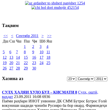
Тақвим
<<
<
Сентябр 2011
>
>>
Дш
Сш
Чш
Пш
Ҷм
Шб
Яш
1
2
3
4
5
6
7
8
9
10
11
12
13
14
15
16
17
18
19
20
21
22
23
24
25
26
27
28
29
30
Хазина аз
СУЛҲ ҲАДЯИ ХУДО БУД – ҚИСМАТИ 8
Сулҳ, оштӣ,
ваҳдат
23.09.2011 16:08
6936
Паёми раҳбари ИНОТ унвонии ДК СММ Бутрос Бутрос Ғолӣ
вокуниши шадиди ҷониби Русияро ба бор овард. Фармондеҳи
нирӯҳои муштараки Ҳомии сулҳи Иттиҳоди Давлатҳои