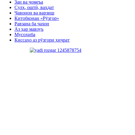
Зан ва ҷомеъа
Сулҳ, оштӣ, ваҳдат
Ҷавонон ва варзиш
Китобхонаи «Рӯзгор»
Равзана ба ҷахон
Аз ҳар мавзуъ
Мусоҳиба
Қиссаҳо аз рӯзгори ҳиҷрат