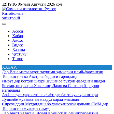
12:19:05
06-уми Августи 2026 сол
Китобхонаи
электронӣ
Асосӣ
Хабар
Аксҳо
Видео
Хазина
Ҷӯстуҷӯ
Тамос
ХАБАР:
Дар Вена масъалаҳои таҳкими ҳамкории илмӣ-фарҳангии
Тоҷикистон ва Австрия баррасӣ гардиданд
Имрӯз дар боғҳои шаҳри Душанбе рӯзҳои фарҳанги шаҳри
Бохтар, ноҳияҳои Ховалинг, Лахш ва Сангвор баргузор
мегарданд
Аз 1 август ҳаракати нақлиёт дар баъзе кӯчаҳои шаҳри
Душанбе муваққатан маҳдуд карда мешавад
Сироҷиддин Муҳриддин бо ҳамоҳангсози доимии СММ дар
Тоҷикистон мулоқот намуд
Дар Брест ҷаласаи 19-уми Комиссияи байниҳукуматии