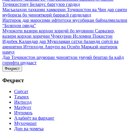
Тоҷикистону Беларус баргузор гардид
Масъалаҳои таҳкими ҳамкории Тоҷикистон ва Чин дар самти
мубориза бо ҷинояткорӣ баррасӣ гардиданд
Иштирок дар маросими ифтитоҳи мусобиқаи байналмилалии
“Бозиҳои оянда”
Мулоқоти вазири корҳои хориҷӣ бо муовини Сарвазир,
вазири корҳои хориҷии Ҷумҳурии Исломии Покистон
Идибек Қаландар дар Муколамаи сатҳи баланди сиёсӣ ва
амниятии Иттиҳоди Аврупо ва Осиёи Марказӣ иштирок
намуд
Дар Тоҷикистон шумораи ҷиноятҳои умумӣ бештар ба қайд
гирифта шудааст
Феҳрист
Феҳрист
Сиёсат
Таърих
Иқтисод
Матбуот
Иҷтимоъ
Адабиёт ва фарҳанг
Муҳоҷират
Дин ва ҷомеъа