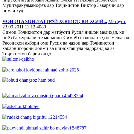
Муштаракулманофеъ дар Тоҷикистон Виктор Заварзин дар
номаи худ ...
ҶОИ ОТАХОН ЛАТИФӢ ХОЛИСТ, КИ ХОЛӢ...
Матбуот
23.09.2011 11:12
4089
Симои Тоҷикистон дар матбуоти Русия нишон медиҳад, ки
ниёз ба журналисте монанди ӯ имрӯз шадидан эҳсос мешавад.
Расонаҳои ахбори оми Русия ва ҷаҳон дар Тоҷикистон
хабарнигорони доимӣ ва шинохташуда надоранд ва аз
Тоҷикистон барои онҳо ...