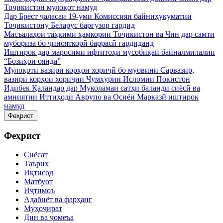
Тоҷикистон мулоқот намуд
Дар Брест ҷаласаи 19-уми Комиссияи байниҳукуматии
Тоҷикистону Беларус баргузор гардид
Масъалаҳои таҳкими ҳамкории Тоҷикистон ва Чин дар самти
мубориза бо ҷинояткорӣ баррасӣ гардиданд
Иштирок дар маросими ифтитоҳи мусобиқаи байналмилалии
“Бозиҳои оянда”
Мулоқоти вазири корҳои хориҷӣ бо муовини Сарвазир,
вазири корҳои хориҷии Ҷумҳурии Исломии Покистон
Идибек Қаландар дар Муколамаи сатҳи баланди сиёсӣ ва
амниятии Иттиҳоди Аврупо ва Осиёи Марказӣ иштирок
намуд
Феҳрист
Феҳрист
Сиёсат
Таърих
Иқтисод
Матбуот
Иҷтимоъ
Адабиёт ва фарҳанг
Муҳоҷират
Дин ва ҷомеъа