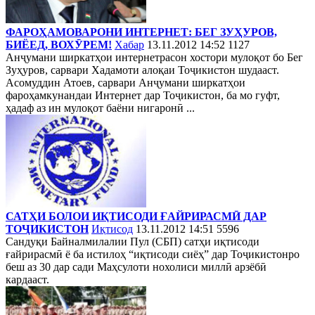
ФАРОҲАМОВАРОНИ ИНТЕРНЕТ: БЕГ ЗУҲУРОВ,
БИЁЕД, ВОХӮРЕМ!
Хабар
13.11.2012 14:52
1127
Анҷумани ширкатҳои интернетрасон хостори мулоқот бо Бег
Зуҳуров, сарвари Хадамоти алоқаи Тоҷикистон шудааст.
Асомуддин Атоев, сарвари Анҷумани ширкатҳои
фароҳамкунандаи Интернет дар Тоҷикистон, ба мо гуфт,
ҳадаф аз ин мулоқот баёни нигаронӣ ...
САТҲИ БОЛОИ ИҚТИСОДИ ҒАЙРИРАСМӢ ДАР
ТОҶИКИСТОН
Иқтисод
13.11.2012 14:51
5596
Сандуқи Байналмилалии Пул (СБП) сатҳи иқтисоди
ғайрирасмӣ ё ба истилоҳ “иқтисоди сиёҳ” дар Тоҷикистонро
беш аз 30 дар сади Маҳсулоти нохолиси миллӣ арзёбӣ
кардааст.