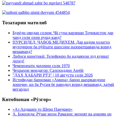
Тозатарин матолиб
Бунёди ояндаи солим: Чӣ гуна варзиши Тоҷикистон дар
чанд соли охир рушд кард?
ПУРСИДЕД, ҶАВОБ МЕДИҲЕМ. Дар кадом ҳолатҳо
муҳоҷирон ба рӯйхати шахсони назоратшаванда ворид
мешаванд?
Либоси кинетикӣ: Телефонро бо қадамҳои худ қувват
диҳед!
Чемпионати ҷаҳонии соли 1970
Чеҳраҳои мондагор: Салоҳиддин Аюбӣ
"ДАҲ ХАБАРИ РӮЗ" | 10 августи соли 2026
Истифодаи барномаи «Амина» барои шаҳрвандони
хориҷие, ки ба Русия бе раводид ворид мешаванд, ҳатмӣ
мегардад
Китобхонаи «Рӯзгор»
«Аз Ардашер то Шери Панҷшер»
А. Боқизода: Рӯзаи моҳи Рамазон: моҳият ва аҳкоми он