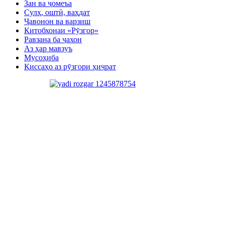
Зан ва ҷомеъа
Сулҳ, оштӣ, ваҳдат
Ҷавонон ва варзиш
Китобхонаи «Рӯзгор»
Равзана ба ҷахон
Аз ҳар мавзуъ
Мусоҳиба
Қиссаҳо аз рӯзгори ҳиҷрат