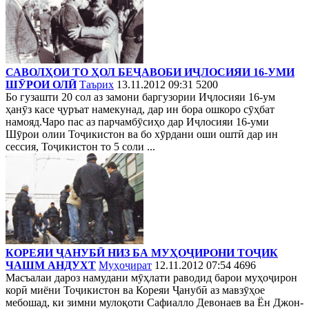
САВОЛҲОИ ТО ҲОЛ БЕҶАВОБИ ИҶЛОСИЯИ 16-УМИ
ШӮРОИ ОЛӢ
Таърих
13.11.2012 09:31
5200
Бо гузашти 20 сол аз замони баргузории Иҷлосияи 16-ум
ҳанӯз касе ҷуръат намекунад, дар ин бора ошкоро сӯҳбат
намояд.Чаро пас аз парчамбӯсиҳо дар Иҷлосияи 16-уми
Шӯрои олии Тоҷикистон ва бо хӯрдани оши оштӣ дар ин
сессия, Тоҷикистон то 5 соли ...
КОРЕЯИ ҶАНУБӢ НИЗ БА МУҲОҶИРОНИ ТОҶИК
ЧАШМ АНДУХТ
Муҳоҷират
12.11.2012 07:54
4696
Масъалаи дароз намудани мӯҳлати раводид барои муҳоҷирон
корӣ миёни Тоҷикистон ва Кореяи Ҷанубӣ аз мавзӯҳое
мебошад, ки зимни мулоқоти Сафиалло Девонаев ва Ён Джон-