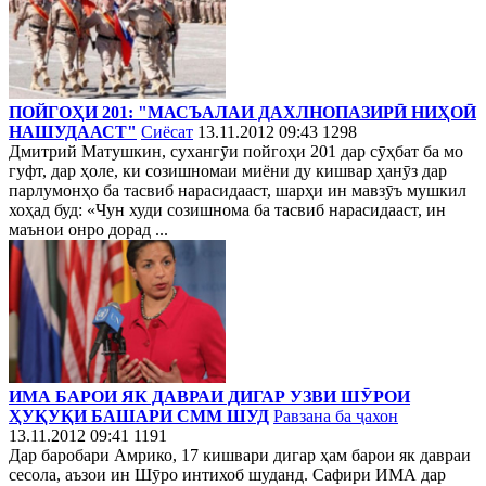
ПОЙГОҲИ 201: "МАСЪАЛАИ ДАХЛНОПАЗИРӢ НИҲОӢ
НАШУДААСТ"
Сиёсат
13.11.2012 09:43
1298
Дмитрий Матушкин, сухангӯи пойгоҳи 201 дар сӯҳбат ба мо
гуфт, дар ҳоле, ки созишномаи миёни ду кишвар ҳанӯз дар
парлумонҳо ба тасвиб нарасидааст, шарҳи ин мавзӯъ мушкил
хоҳад буд: «Чун худи созишнома ба тасвиб нарасидааст, ин
маънои онро дорад ...
ИМА БАРОИ ЯК ДАВРАИ ДИГАР УЗВИ ШӮРОИ
ҲУҚУҚИ БАШАРИ СММ ШУД
Равзана ба ҷахон
13.11.2012 09:41
1191
Дар баробари Амрико, 17 кишвари дигар ҳам барои як давраи
сесола, аъзои ин Шӯро интихоб шуданд. Сафири ИМА дар