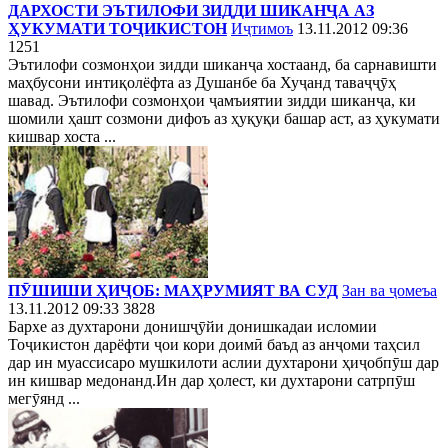
ДАРХОСТИ ЭЪТИЛОФИ ЗИДДИ ШИКАНҶА АЗ
ҲУКУМАТИ ТОҶИКИСТОН
Иҷтимоъ
13.11.2012 09:36
1251
Эътилофи созмонҳои зидди шиканҷа хостаанд, ба сарнавишти
маҳбусони интиқолёфта аз Душанбе ба Хуҷанд таваҷҷӯҳ
шавад. Эътилофи созмонҳои ҷамъиятии зидди шиканҷа, ки
шомили ҳашт созмони дифоъ аз ҳуқуқи башар аст, аз ҳукумати
кишвар хоста ...
ПӮШИШИ ҲИҶОБ: МАҲРУМИЯТ ВА СУД
Зан ва ҷомеъа
13.11.2012 09:33
3828
Бархе аз духтарони донишҷӯйи донишкадаи исломии
Тоҷикистон дарёфти ҷои кори доимӣ баъд аз анҷоми таҳсил
дар ин муассисаро мушкилоти аслии духтарони ҳиҷобпӯш дар
ин кишвар медонанд.Ин дар ҳолест, ки духтарони сатрпӯш
мегӯянд ...