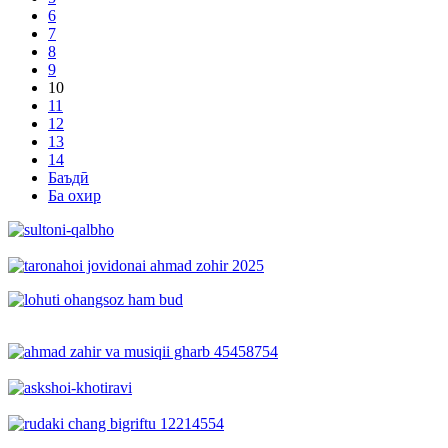
6
7
8
9
10
11
12
13
14
Баъдӣ
Ба охир