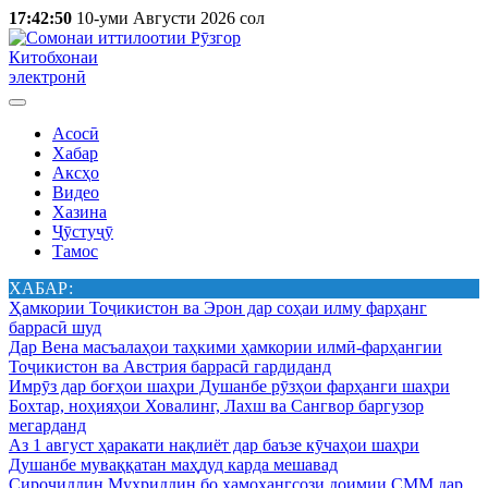
17:42:50
10-уми Августи 2026 сол
Китобхонаи
электронӣ
Асосӣ
Хабар
Аксҳо
Видео
Хазина
Ҷӯстуҷӯ
Тамос
ХАБАР:
Ҳамкории Тоҷикистон ва Эрон дар соҳаи илму фарҳанг
баррасӣ шуд
Дар Вена масъалаҳои таҳкими ҳамкории илмӣ-фарҳангии
Тоҷикистон ва Австрия баррасӣ гардиданд
Имрӯз дар боғҳои шаҳри Душанбе рӯзҳои фарҳанги шаҳри
Бохтар, ноҳияҳои Ховалинг, Лахш ва Сангвор баргузор
мегарданд
Аз 1 август ҳаракати нақлиёт дар баъзе кӯчаҳои шаҳри
Душанбе муваққатан маҳдуд карда мешавад
Сироҷиддин Муҳриддин бо ҳамоҳангсози доимии СММ дар