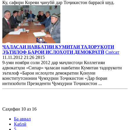
Ку, сафири Кореяи ҷанубӣ дар Тоҷикистон баррасӣ шуд.
ҶАЛАСАИ НАВБАТИИ КУМИТАИ ТАДОРУКОТИ
ЭЪТИЛОФ БАРОИ ИСЛОҲОТИ ДЕМОКРАТӢ
Сиёсат
11.11.2012 21:26
2815
9-уми ноябри соли 2012 дар маҷлисгоҳи Коллегияи
адвокатҳои «Сипар» ҷаласаи навбатии Кумитаи тадорукоти
эътилоф «Барои ислоҳоти демократии Қонуни
конститутсионии Ҷумҳурии Тоҷикистон «Дар бораи
интихоботи Президенти Ҷумҳурии Тоҷикистон ...
Саҳифаи 10 аз 16
Ба аввал
Қаблӣ
5