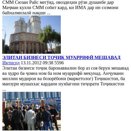
СММ Сюзан Райс мегӯяд, овоздиҳии рӯзи душанбе дар
Маҷмаи кулли СММ собит кард, ки ИМА дар ин созмони
байналмилалӣ нақши ...
ЭЛИТАИ БИЗНЕСИ ТОҶИК МУАРРИФӢ МЕШАВАД
Иқтисод
13.11.2012 09:38
5596
Элитаи бизнеси тоҷик бароиаввалин бор аз соя берун мешавад
ва худро ба ҷомеа ном ба ном муаррифӣ мекунад. Анҷумани
миллии мудирон ва бозорёбони (маркетолог) Тоҷикистон, ба
манзури мушаххас кардани нухбагони тиҷорати Тоҷикистон
...