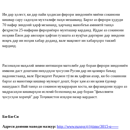
Ин дар ҳолест, ки дар пайи ҳодисаи фирори зиндониён миёни сокинони
кишвар сару садоҳои мухталифе паҳн мешаванд. Бархе аз фирори ҳудуди
70 нафар зиндон
ӣ
ҳарф мезананд, ҳарчанд манобеъи амният
ӣ
танҳо
феҳристи 25-нафарии фирориёнро мунташир карданд. Иддае аз сокинони
ноҳияи Ёвон дар авохири ҳафтаи гузашта аз вуқ
ӯ
ъи даргирие дар зиндони
воқеъ дар ин ноҳия хабар доданд, вале мақомот ин хабарҳоро такзиб
карданд.
Расонаҳои маҳалл
ӣ
зимни интишори матолибе дар бораи фирори зиндониён
имкони даст доштани ниҳодҳои
ҷ
осусии Русия дар ин қазияро баъид
надонистаанд, вале Президент Раҳмон т
ӯ
ли як ҳафтаи ахир, ки бо сокинони
бархе аз манотиқи кишвар мулоқот дошт, боре ҳам аз ин қазия ёдовар
нашудааст. Вай танҳо аз сокинон мукарраран хоста, ки фарзандони худро аз
мадрасаҳои кишварҳои ислом
ӣ
бозхонанд ва дар бораи "фаъолияти
ҷ
осусҳои хори
ҷ
ӣ
" дар То
ҷ
икистон изҳори назар кардааст.
Би-Би-Си
Адреси доимии маводи мазкур:
http
://
www
.
ruzgor
.
tj
/
ijtimo
/3015-
q
------