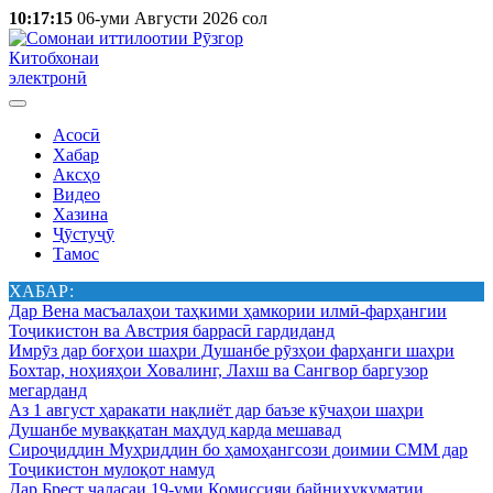
10:17:15
06-уми Августи 2026 сол
Китобхонаи
электронӣ
Асосӣ
Хабар
Аксҳо
Видео
Хазина
Ҷӯстуҷӯ
Тамос
ХАБАР:
Дар Вена масъалаҳои таҳкими ҳамкории илмӣ-фарҳангии
Тоҷикистон ва Австрия баррасӣ гардиданд
Имрӯз дар боғҳои шаҳри Душанбе рӯзҳои фарҳанги шаҳри
Бохтар, ноҳияҳои Ховалинг, Лахш ва Сангвор баргузор
мегарданд
Аз 1 август ҳаракати нақлиёт дар баъзе кӯчаҳои шаҳри
Душанбе муваққатан маҳдуд карда мешавад
Сироҷиддин Муҳриддин бо ҳамоҳангсози доимии СММ дар
Тоҷикистон мулоқот намуд
Дар Брест ҷаласаи 19-уми Комиссияи байниҳукуматии