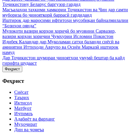
Тоҷикистону Беларус баргузор гардид
Масъалаҳои таҳкими ҳамкории Тоҷикистон ва Чин дар самти
мубориза бо ҷинояткорӣ баррасӣ гардиданд
Иштирок дар маросими ифтитоҳи мусобиқаи байналмилалии
“Бозиҳои оянда”
Мулоқоти вазири корҳои хориҷӣ бо муовини Сарвазир,
вазири корҳои хориҷии Ҷумҳурии Исломии Покистон
Идибек Қаландар дар Муколамаи сатҳи баланди сиёсӣ ва
амниятии Иттиҳоди Аврупо ва Осиёи Марказӣ иштирок
намуд
Дар Тоҷикистон шумораи ҷиноятҳои умумӣ бештар ба қайд
гирифта шудааст
Феҳрист
Феҳрист
Сиёсат
Таърих
Иқтисод
Матбуот
Иҷтимоъ
Адабиёт ва фарҳанг
Муҳоҷират
Дин ва ҷомеъа