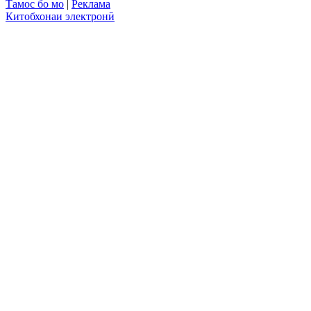
Тамос бо мо
|
Реклама
Китобхонаи электронӣ