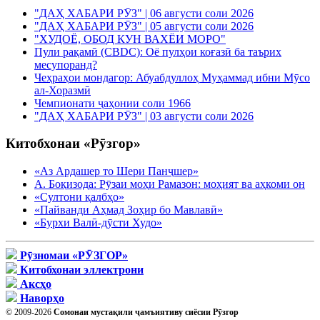
"ДАҲ ХАБАРИ РӮЗ" | 06 августи соли 2026
"ДАҲ ХАБАРИ РӮЗ" | 05 августи соли 2026
"ХУДОЁ, ОБОД КУН ВАХЁИ МОРО"
Пули рақамӣ (CBDC): Оё пулҳои коғазӣ ба таърих
месупоранд?
Чеҳраҳои мондагор: Абуабдуллоҳ Муҳаммад ибни Мӯсо
ал-Хоразмӣ
Чемпионати ҷаҳонии соли 1966
"ДАҲ ХАБАРИ РӮЗ" | 03 августи соли 2026
Китобхонаи «Рӯзгор»
«Аз Ардашер то Шери Панҷшер»
А. Боқизода: Рӯзаи моҳи Рамазон: моҳият ва аҳкоми он
«Султони қалбҳо»
«Пайванди Аҳмад Зоҳир бо Мавлавӣ»
«Бурхи Валӣ-дӯсти Худо»
Рӯзномаи «РӮЗГОР»
Китобхонаи эллектрони
Аксҳо
Наворҳо
© 2009-2026
Сомонаи мустақили ҷамъиятиву сиёсии Рӯзгор