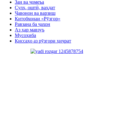
Зан ва ҷомеъа
Сулҳ, оштӣ, ваҳдат
Ҷавонон ва варзиш
Китобхонаи «Рӯзгор»
Равзана ба ҷахон
Аз ҳар мавзуъ
Мусоҳиба
Қиссаҳо аз рӯзгори ҳиҷрат