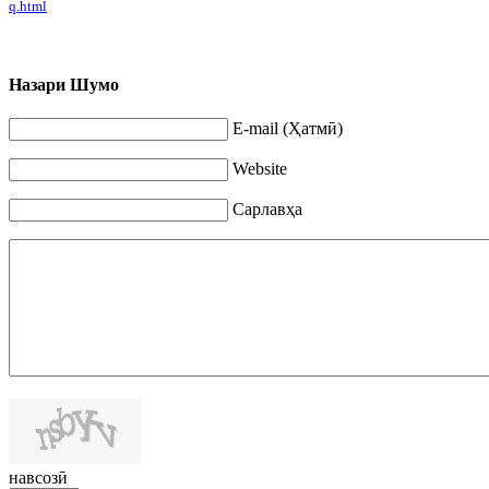
q
.
html
Назари Шумо
E-mail (Ҳатмӣ)
Website
Сарлавҳа
навсозӣ