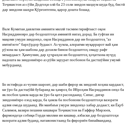
То
ҷ
икистон аз с
ӯ
йи Додгоҳи ол
ӣ
ба 23 соли зиндон маҳкум шуда буд, бист
ӣ
дар зиндони шаҳри Қ
ӯ
рғонтеппа, қарор дошта бошад.
Вале Кумитаи давлатии амнияти милл
ӣ
тасмим гирифтааст оқои
Насриддиновро дар боздоштгоҳи амният
ӣ
нигаҳ дорад. Ба гуфтаи ин
мақоми умури зиндонҳо, оқои Насриддинов дар ин боздоштгоҳ "аз
имтиёзоте" барх
ӯ
рдор будааст. Аз
ҷ
умла, алорағми муқаррарот вай ҳам
р
ӯ
зона ва ҳам шабона дар дохили бинои боздоштгоҳ омаду рафт
мекардааст. Ҳамчунин, дар ҳу
ҷ
раҳои ин боздоштгоҳ ҳо
ҷ
атхона ву
ҷ
уд
надошта ва зиндониёнро аз р
ӯ
йи зарурат посбонон ба дастш
ӯ
йии умум
ӣ
мебурдаанд.
Бо истифода аз чунин шароит, дар шаби фирор як зиндон
ӣ
хоҳиш кардааст,
ки
ӯ
ро ба дастш
ӯ
й
ӣ
бубаранд ва ҳамроҳ бо Иброҳим Насриддинов онҳо ба
як посбон ҳамла карда ва
ӯ
ро ба қатл расондаанд. Сипас, дигар
зиндониёнро озод карда, ба ҳамла ба посбонони боздоштгоҳи вазорати
адлия омода шудаанд. Ин манбаъи умури зиндонҳо хабар додааст, ки Ёқуб
Салимов, вазири пешини кишвари То
ҷ
икистон ва Ғаффор Мирзоев,
фармондеҳи собиқи Горди миллии ин кишвар, азбаски дар боздоштгоҳи
вазорати адлия буданд, натавонистаанд ба фирориён бипайванданд.