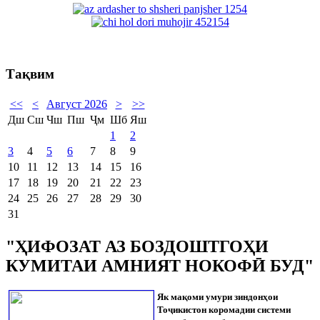
Тақвим
<<
<
Август 2026
>
>>
Дш
Сш
Чш
Пш
Ҷм
Шб
Яш
1
2
3
4
5
6
7
8
9
10
11
12
13
14
15
16
17
18
19
20
21
22
23
24
25
26
27
28
29
30
31
"ҲИФОЗАТ АЗ БОЗДОШТГОҲИ
КУМИТАИ АМНИЯТ НОКОФӢ БУД"
Як мақоми умури зиндонҳои
То
ҷ
икистон коромадии системи