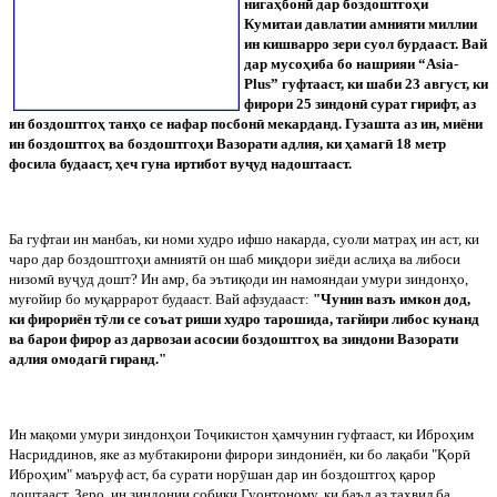
нигаҳбон
ӣ
дар боздоштгоҳи
Кумитаи давлатии амнияти миллии
ин кишварро зери суол бурдааст. Вай
дар мусоҳиба бо нашрияи “Asia-
Plus” гуфтааст, ки шаби 23 август, ки
фирори 25 зиндон
ӣ
сурат гирифт, аз
ин боздоштгоҳ танҳо се нафар посбон
ӣ
мекарданд. Гузашта аз ин, миёни
ин боздоштгоҳ ва боздоштгоҳи Вазорати адлия, ки ҳамаг
ӣ
18 метр
фосила будааст, ҳеч гуна иртибот ву
ҷ
уд надоштааст.
Ба гуфтаи ин манбаъ, ки номи худро ифшо накарда, суоли матраҳ ин аст, ки
чаро дар боздоштгоҳи амният
ӣ
он шаб миқдори зиёди аслиҳа ва либоси
низом
ӣ
ву
ҷ
уд дошт? Ин амр, ба эътиқоди ин намояндаи умури зиндонҳо,
муғойир бо муқаррарот будааст. Вай афзудааст:
"Чунин вазъ имкон дод,
ки фирориён т
ӯ
ли се соъат риши худро тарошида, тағйири либос кунанд
ва барои фирор аз дарвозаи асосии боздоштгоҳ ва зиндони Вазорати
адлия омодаг
ӣ
гиранд."
Ин мақоми умури зиндонҳои То
ҷ
икистон ҳамчунин гуфтааст, ки Иброҳим
Насриддинов, яке аз мубтакирони фирори зиндониён, ки бо лақаби "Қор
ӣ
Иброҳим" маъруф аст, ба сурати нор
ӯ
шан дар ин боздоштгоҳ қарор
доштааст. Зеро, ин зиндонии собиқи Гуонтоному, ки баъд аз таҳвил ба