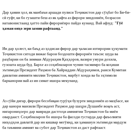
Дар ҳамин ҳол, як манбаъи аршади пулиси То
ҷ
икистон дар с
ӯ
ҳбат бо Би-би-
с
ӣ
гуфт, ки бо гузашти беш аз як ҳафта аз фирори зиндониён, бозрасон
натавонистаанд ҳатто пайи фирориёнро пайдо кунанд. Вай афзуд:
"Г
ӯ
ё
ҳамаи онҳо зери замин рафтаанд."
Ин дар ҳолест, ки баъд аз ҳодисаи фирор дар
ҷ
аласаи изтирории ҳукумати
То
ҷ
икистон ситоди вижае барои боздошти фирориён таъсис шуда ва
раҳбарии он ба зиммаи Абдураҳим Қаҳҳоров, вазири умури дохила,
гузошта шуда буд. Бархе аз соҳибназарон чунин тасмимро ба коҳиши
эътимоди Президент Раҳмон ба Хайриддин Абдураҳимов, раиси Кумитаи
давлатии амнияти миллии То
ҷ
икистон, марбут хонда ва ба эҳтимоли
барканории вай аз ин симат ишора мекунанд.
Аз с
ӯ
йи дигар, фирори бесобиқаи гур
ӯ
ҳи бузурги зиндониён аз маҳбасе, ки
дар канори манзили Президент Раҳмон дар шаҳри Душанбе воқеъ аст,
нигарониҳоеро дар мавриди дастгоҳи амниятии То
ҷ
икистон ба миён
овардааст. Соҳибназарон бо ишора ба фасоди густарда дар фаъолияти
ниҳодҳои давлат
ӣ
дар ин кишвар мег
ӯ
янд, ки ҳамакнун эътимоди мардум
ба таъмини амният ва субот дар То
ҷ
икистон аз даст рафтааст.