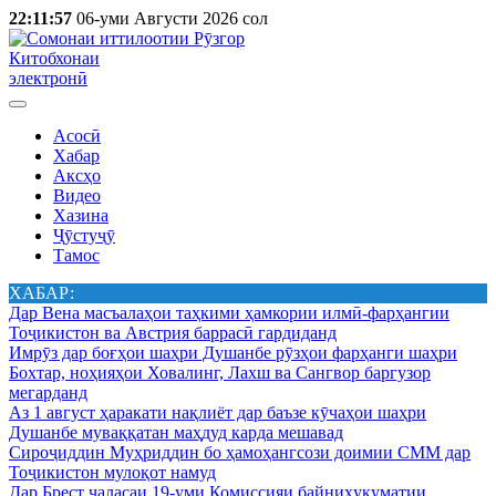
22:11:57
06-уми Августи 2026 сол
Китобхонаи
электронӣ
Асосӣ
Хабар
Аксҳо
Видео
Хазина
Ҷӯстуҷӯ
Тамос
ХАБАР:
Дар Вена масъалаҳои таҳкими ҳамкории илмӣ-фарҳангии
Тоҷикистон ва Австрия баррасӣ гардиданд
Имрӯз дар боғҳои шаҳри Душанбе рӯзҳои фарҳанги шаҳри
Бохтар, ноҳияҳои Ховалинг, Лахш ва Сангвор баргузор
мегарданд
Аз 1 август ҳаракати нақлиёт дар баъзе кӯчаҳои шаҳри
Душанбе муваққатан маҳдуд карда мешавад
Сироҷиддин Муҳриддин бо ҳамоҳангсози доимии СММ дар
Тоҷикистон мулоқот намуд
Дар Брест ҷаласаи 19-уми Комиссияи байниҳукуматии