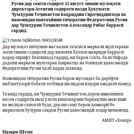
Русия дар самти содирот 12 август зимни мулоқоти
директори Агентии содироти назди Ҳукумати
Ҷумҳурии Тоҷикистон Баҳриддин Сироҷиддинзода ва
намояндаи навтаъйини тиҷоратии Федератсияи Русия
дар Ҷумҳурии Тоҷикистон Александр Рибас баррасӣ
гардид.
Дар мулоқот инчунин масъалаи таъсиси маркази муштараки
логистикии содиротӣ дар вилояти Хатлон мавриди баррасӣ
қарор гирифт. Пешниҳод гардид, ки барои сохта, ба истифода
додани маркази муштарак ширкатҳо ва бонкҳои ҳавасманди
Федератсияи Русия ҷалб карда шаванд.
Намояндаи тиҷоратии Русия барои мусоидат ба дарёфти
маблағгузорӣ бобати татбиқи ин иқдом изҳори омодагӣ намуд.
Таъкид гардид, ки Ҷумҳурии Тоҷикистон дорои имконияти
васеи содироти маҳсулоти кишоварзии барвақтию мавсимӣ
ва молҳои саноатӣ буда, дар ин самт барои ҳамкорӣ бо
марказҳои бузурги савдои Русия ҳавасмандӣ зоҳир менамояд.
АМИТ «Ховар»
Назари Шумо