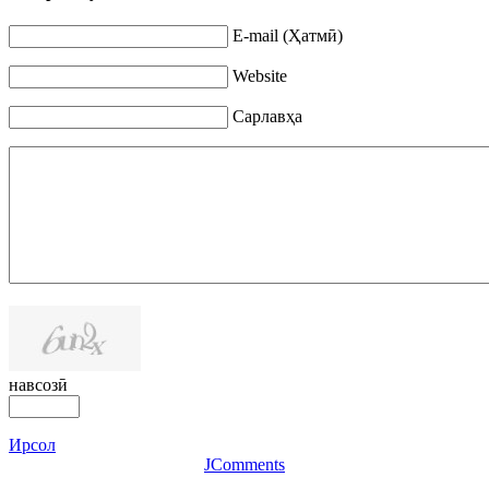
E-mail (Ҳатмӣ)
Website
Сарлавҳа
навсозӣ
Ирсол
JComments