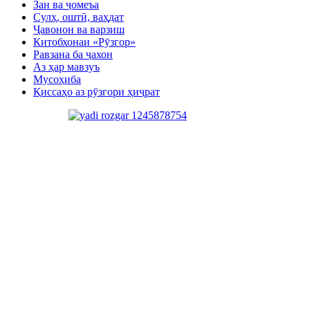
Зан ва ҷомеъа
Сулҳ, оштӣ, ваҳдат
Ҷавонон ва варзиш
Китобхонаи «Рӯзгор»
Равзана ба ҷахон
Аз ҳар мавзуъ
Мусоҳиба
Қиссаҳо аз рӯзгори ҳиҷрат