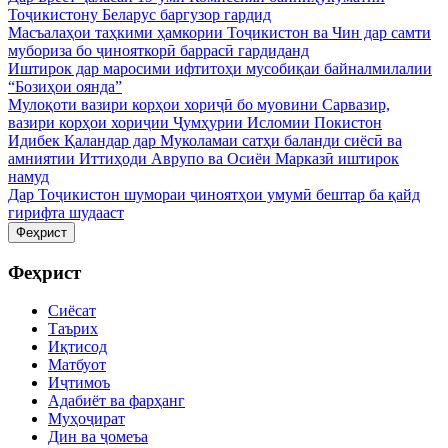
Тоҷикистону Беларус баргузор гардид
Масъалаҳои таҳкими ҳамкории Тоҷикистон ва Чин дар самти
мубориза бо ҷинояткорӣ баррасӣ гардиданд
Иштирок дар маросими ифтитоҳи мусобиқаи байналмилалии
“Бозиҳои оянда”
Мулоқоти вазири корҳои хориҷӣ бо муовини Сарвазир,
вазири корҳои хориҷии Ҷумҳурии Исломии Покистон
Идибек Қаландар дар Муколамаи сатҳи баланди сиёсӣ ва
амниятии Иттиҳоди Аврупо ва Осиёи Марказӣ иштирок
намуд
Дар Тоҷикистон шумораи ҷиноятҳои умумӣ бештар ба қайд
гирифта шудааст
Феҳрист
Феҳрист
Сиёсат
Таърих
Иқтисод
Матбуот
Иҷтимоъ
Адабиёт ва фарҳанг
Муҳоҷират
Дин ва ҷомеъа