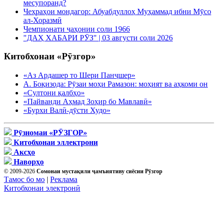
месупоранд?
Чеҳраҳои мондагор: Абуабдуллоҳ Муҳаммад ибни Мӯсо
ал-Хоразмӣ
Чемпионати ҷаҳонии соли 1966
"ДАҲ ХАБАРИ РӮЗ" | 03 августи соли 2026
Китобхонаи «Рӯзгор»
«Аз Ардашер то Шери Панҷшер»
А. Боқизода: Рӯзаи моҳи Рамазон: моҳият ва аҳкоми он
«Султони қалбҳо»
«Пайванди Аҳмад Зоҳир бо Мавлавӣ»
«Бурхи Валӣ-дӯсти Худо»
Рӯзномаи «РӮЗГОР»
Китобхонаи эллектрони
Аксҳо
Наворҳо
© 2009-2026
Сомонаи мустақили ҷамъиятиву сиёсии Рӯзгор
Тамос бо мо
|
Реклама
Китобхонаи электронӣ