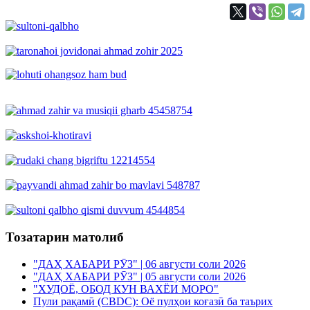
Тозатарин матолиб
"ДАҲ ХАБАРИ РӮЗ" | 06 августи соли 2026
"ДАҲ ХАБАРИ РӮЗ" | 05 августи соли 2026
"ХУДОЁ, ОБОД КУН ВАХЁИ МОРО"
Пули рақамӣ (CBDC): Оё пулҳои коғазӣ ба таърих