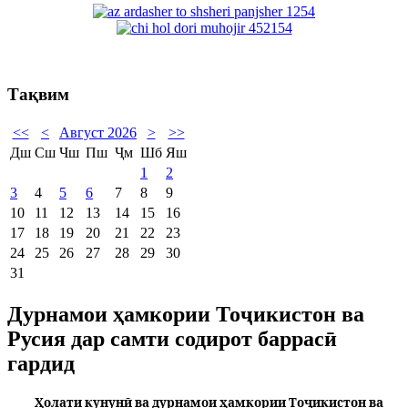
Тақвим
<<
<
Август 2026
>
>>
Дш
Сш
Чш
Пш
Ҷм
Шб
Яш
1
2
3
4
5
6
7
8
9
10
11
12
13
14
15
16
17
18
19
20
21
22
23
24
25
26
27
28
29
30
31
Дурнамои ҳамкории Тоҷикистон ва
Русия дар самти содирот баррасӣ
гардид
Ҳолати кунунӣ ва дурнамои ҳамкории Тоҷикистон ва