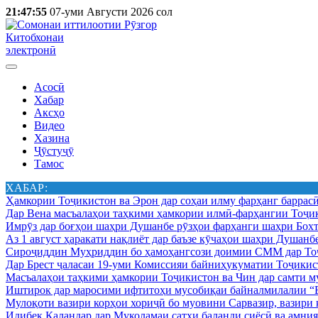
21:47:55
07-уми Августи 2026 сол
Китобхонаи
электронӣ
Асосӣ
Хабар
Аксҳо
Видео
Хазина
Ҷӯстуҷӯ
Тамос
ХАБАР:
Ҳамкории Тоҷикистон ва Эрон дар соҳаи илму фарҳанг баррас
Дар Вена масъалаҳои таҳкими ҳамкории илмӣ-фарҳангии Тоҷик
Имрӯз дар боғҳои шаҳри Душанбе рӯзҳои фарҳанги шаҳри Бохт
Аз 1 август ҳаракати нақлиёт дар баъзе кӯчаҳои шаҳри Душанб
Сироҷиддин Муҳриддин бо ҳамоҳангсози доимии СММ дар Тоҷ
Дар Брест ҷаласаи 19-уми Комиссияи байниҳукуматии Тоҷикист
Масъалаҳои таҳкими ҳамкории Тоҷикистон ва Чин дар самти му
Иштирок дар маросими ифтитоҳи мусобиқаи байналмилалии “Б
Мулоқоти вазири корҳои хориҷӣ бо муовини Сарвазир, вазир
Идибек Қаландар дар Муколамаи сатҳи баланди сиёсӣ ва амн