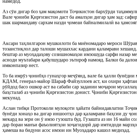
намедод.
Аз с
ӯ
и дигар боз ҳам мақомоти То
ҷ
икистон барх
ӯ
рди таҳаммул
Вале
ҷ
ониби Қирғизистон даст ба амалҳои дигар ҳам зад: сафи
шак шармандаву сархам назди
ҷ
омеаи байналмилал
ӣ
ва ҳамсоя
Аксари таҳлилгарон мушкилоти ба миёномадаро мероси Ш
ӯ
ра
тозаистиқлол дар талоши мушаххас кардани қаламрави хешанд
бештар аз муоҳадаҳову созишномаҳои имзошуда сарфи назар ме
асноди муътабари қабулшударо эътироф намояд. Балки ба дало
имконпазир нест.
То ба имр
ӯ
з
ҷ
онибҳо гунаҳгор ме
ҷ
ӯ
янд, вале ба ҳалли бунёди
КДАМ, генерал-майор Шараф Файзуллоев аст, ки охири ҳафтаи
р
ӯ
йдод басо ошкор аст ва сабаби сар задании мо
ҷ
арои мусаллаҳ
баҳсталаб аз
ҷ
ониби Қирғизистон донист.
Ҷ
ониби Қирғизистон
мекунад.
Аслан тибқи Протоколи мулоқоти ҳайати байнидавлатии То
ҷ
ик
бунёди хонаҳо ва дигар иншоотҳо дар қаламрави баҳсии ду
ҷ
он
мекард ва зери он
ӯ
имзо гузошта буд. Гузашта аз ин 16 майи с
дар бораи манъи фаъолиятҳои хо
ҷ
агидор
ӣ
дар имтидоди марзҳо
ҳамеша ва бидуни асос имзои ин Муоҳадаро кашол медиҳад.