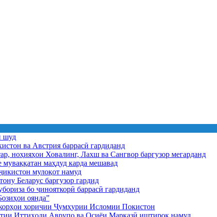
ӣ шуд
истон ва Австрия баррасӣ гардиданд
ар, ноҳияҳои Ховалинг, Лахш ва Сангвор баргузор мегарданд
е муваққатан маҳдуд карда мешавад
икистон мулоқот намуд
ону Беларус баргузор гардид
бориза бо ҷинояткорӣ баррасӣ гардиданд
озиҳои оянда”
и корҳои хориҷии Ҷумҳурии Исломии Покистон
иятии Иттиҳоди Аврупо ва Осиёи Марказӣ иштирок намуд