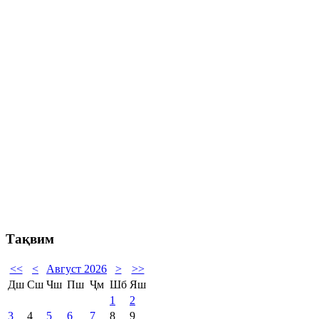
Тақвим
<<
<
Август 2026
>
>>
Дш
Сш
Чш
Пш
Ҷм
Шб
Яш
1
2
3
4
5
6
7
8
9