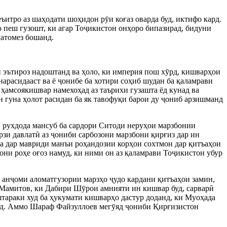
еъитро аз шаҳодати шоҳидон р
ӯ
и коғаз оварда буд, иктифо кард.
 пеш гузошт, ки агар То
ҷ
икистон онҳоро бипазирад, бидуни
матомез бошанд.
 эътироз надоштанд ва ҳоло, ки империя пош х
ӯ
рд, кишварҳои
нарасидааст ва ё
ҷ
онибе ба хотири соҳиб шудан ба қаламрави
ҳамсоякишвар намехоҳад аз таърихи гузашта ёд кунад ва
н гуна ҳолот расидан ба як тавофуқи барои ду
ҷ
ониб арзишманд
и рухдода мансуб ба сардори Ситоди неруҳои марзбонии
рзи давлат
ӣ
аз
ҷ
ониби сарбозони марзбони қирғиз дар ин
а дар мавриди манъи роҳандозии корҳои сохтмон дар қитъаҳои
ни роҳе оғоз намуд, ки ними он аз қаламрави То
ҷ
икистон убур
 ан
ҷ
оми аломатгузории марзҳо
ҷ
удо кардани қитъаҳои замин,
 Мамитов, ки Дабири Ш
ӯ
рои амнияти ин кишвар буд, сарвар
ӣ
тараки худ ба ҳукумати кишварҳо дастур доданд, ки Муоҳада
нд. Аммо Шараф Файзуллоев мег
ӯ
яд
ҷ
ониби Қирғизистон