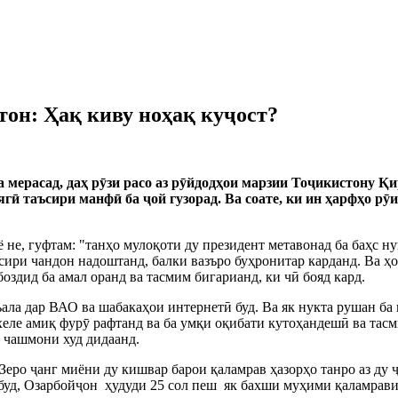
он: Ҳақ киву ноҳақ куҷост?
а мерасад, даҳ р
ӯ
зи расо аз р
ӯ
йдодҳои марзии То
ҷ
икистону Қи
яг
ӣ
таъсири манф
ӣ
ба
ҷ
ой гузорад. Ва соате, ки ин ҳарфҳо р
ӯ
и
 не, гуфтам: "танҳо мулоқоти ду президент метавонад ба баҳс ну
ъсири чандон надоштанд, балки вазъро буҳронитар карданд. Ва ҳ
боздид ба амал оранд ва тасмим бигарианд, ки ч
ӣ
бояд кард.
ъала дар ВАО ва шабакаҳои интернет
ӣ
буд. Ва як нукта рушан ба 
хеле амиқ фур
ӯ
рафтанд ва ба умқи оқибати кутоҳандеш
ӣ
ва тас
о чашмони худ дидаанд.
 Зеро
ҷ
анг миёни ду кишвар барои қаламрав ҳазорҳо танро аз ду
буд, Озарбой
ҷ
он ҳудуди 25 сол пеш як бахши муҳими қаламрави 