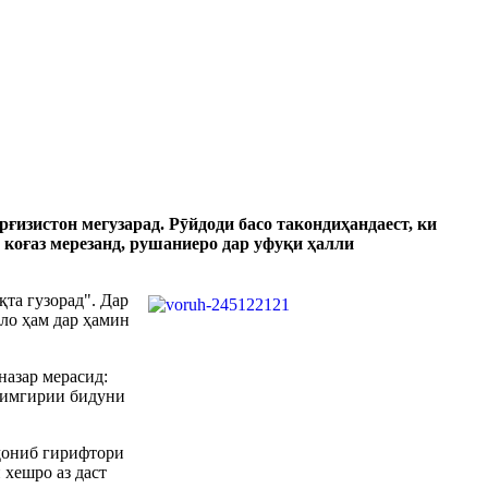
рғизистон мегузарад. Р
ӯ
йдоди басо такондиҳандаест, ки
 коғаз мерезанд, рушаниеро дар уфуқи ҳалли
қта гузорад". Дар
оло ҳам дар ҳамин
назар мерасид:
мимгирии бидуни
ҷ
ониб гирифтори
хешро аз даст