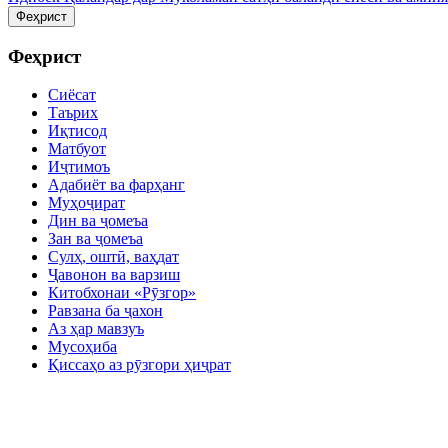
Феҳрист
Феҳрист
Сиёсат
Таърих
Иқтисод
Матбуот
Иҷтимоъ
Адабиёт ва фарҳанг
Муҳоҷират
Дин ва ҷомеъа
Зан ва ҷомеъа
Сулҳ, оштӣ, ваҳдат
Ҷавонон ва варзиш
Китобхонаи «Рӯзгор»
Равзана ба ҷахон
Аз ҳар мавзуъ
Мусоҳиба
Қиссаҳо аз рӯзгори ҳиҷрат