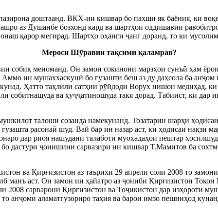
пазирона доштаанд. ВКХ-ии кишвар бо пахши як баёния, ки воқ
рашро аз Душанбе бозхонд кард ва шартҳои оддишавии равобитро
гонаш қарор мегирад. Шартҳо оҳанги
ҷ
анг доранд, то ки мусоли
Мероси Ш
ӯ
равии тақсими қаламрав?
вии собиқ меноманд. Он замон сокинони марзҳои сунъ
ӣ
ҳам ёрои
. Аммо ин мушаххаскун
ӣ
бо гузашти беш аз ду даҳсола ба ан
ҷ
ом 
кунад. Ҳатто таҳлили сатҳии р
ӯ
йдоди Ворух нишон медиҳад, ки 
или собитнашуда ва ҳу
ҷҷ
атиношуда такя дорад. Табиист, ки дар и
и мушкилот талоши созанда намекунанд. Тозатарин шарҳи ҳодиса
 гузашта расона
ӣ
шуд. Вай бар ин назар аст, ки ҳодисаи нақзи ма
онаро дар риоя нашудани талаботи муоҳадаҳои пештар ҳосилшуд
 бо дастури
ҷ
онишини сарвазири ин кишвар Т.Мамитов ба сохтмо
истон ва Қирғизистон аз таърихи 29 апрели соли 2008 то замони
иб манъ аст. Он замон ин ҳайатро аз
ҷ
ониби Қирғизистон Токон
оли 2008 сарварони Қирғизистон ва То
ҷ
икистон дар изҳороти муш
 то ан
ҷ
оми аламатгузориро таҳия ва барои имзо пешниҳод куна