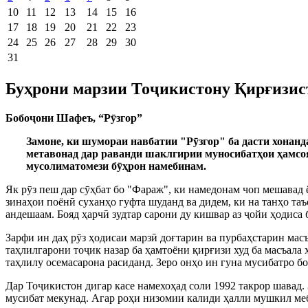
10
11
12
13
14
15
16
17
18
19
20
21
22
23
24
25
26
27
28
29
30
31
Буҳрони марзии Тоҷикистону Қирғизист
Бобо
ҷ
они Шафеъ, “Р
ӯ
згор”
Замоне, ки шумораи навбатии "Р
ӯ
згор" ба дасти хонанд
метавонад дар раванди шаклгирии муносибатҳои ҳамсо
мусолиматомези б
ӯ
ҳрон намебинам.
Як р
ӯ
з пеш дар с
ӯ
ҳбат бо "Фараж", ки намедонам чоп мешавад ё
зинаҳои поён
ӣ
суханҳо гуфта шуданд ва дидем, ки на танҳо та
андешаам. Бояд ҳарч
ӣ
зудтар сарони ду кишвар аз
ҷ
ойи ҳодиса 
Зарфи ин даҳ р
ӯ
з ҳодисаи марз
ӣ
доғтарин ва пурбаҳстарин мас
таҳлилгарони то
ҷ
ик назар ба ҳамтоёни қирғизи худ ба масъала 
таҳлилу осемасарона расиданд. Зеро онҳо ин гуна мусибатро б
Дар То
ҷ
икистон дигар касе намехоҳад соли 1992 такрор шавад.
мусибат мекунад. Агар роҳи низомии калиди ҳалли мушкил ме