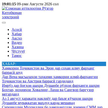
19:01:15
09-уми Августи 2026 сол
Китобхонаи
электронӣ
Асосӣ
Хабар
Аксҳо
Видео
Хазина
Ҷӯстуҷӯ
Тамос
ХАБАР:
Ҳамкории Тоҷикистон ва Эрон дар соҳаи илму фарҳанг
баррасӣ шуд
Дар Вена масъалаҳои таҳкими ҳамкории илмӣ-фарҳангии
Тоҷикистон ва Австрия баррасӣ гардиданд
Имрӯз дар боғҳои шаҳри Душанбе рӯзҳои фарҳанги шаҳри
Бохтар, ноҳияҳои Ховалинг, Лахш ва Сангвор баргузор
мегарданд
Аз 1 август ҳаракати нақлиёт дар баъзе кӯчаҳои шаҳри
Душанбе муваққатан маҳдуд карда мешавад
Сироҷиддин Муҳриддин бо ҳамоҳангсози доимии СММ дар