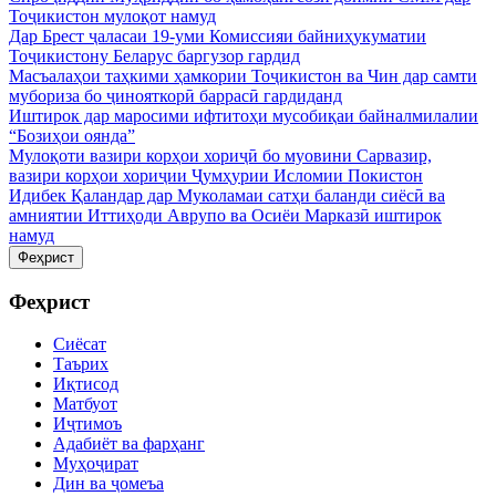
Тоҷикистон мулоқот намуд
Дар Брест ҷаласаи 19-уми Комиссияи байниҳукуматии
Тоҷикистону Беларус баргузор гардид
Масъалаҳои таҳкими ҳамкории Тоҷикистон ва Чин дар самти
мубориза бо ҷинояткорӣ баррасӣ гардиданд
Иштирок дар маросими ифтитоҳи мусобиқаи байналмилалии
“Бозиҳои оянда”
Мулоқоти вазири корҳои хориҷӣ бо муовини Сарвазир,
вазири корҳои хориҷии Ҷумҳурии Исломии Покистон
Идибек Қаландар дар Муколамаи сатҳи баланди сиёсӣ ва
амниятии Иттиҳоди Аврупо ва Осиёи Марказӣ иштирок
намуд
Феҳрист
Феҳрист
Сиёсат
Таърих
Иқтисод
Матбуот
Иҷтимоъ
Адабиёт ва фарҳанг
Муҳоҷират
Дин ва ҷомеъа