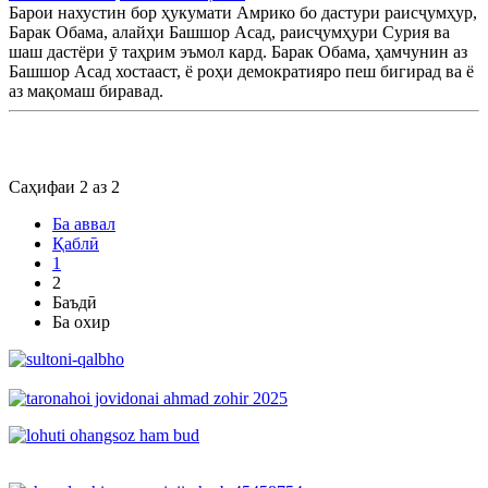
Барои нахустин бор ҳукумати Амрико бо дастури раисҷумҳур,
Барак Обама, алайҳи Башшор Асад, раисҷумҳури Сурия ва
шаш дастёри ӯ таҳрим эъмол кард. Барак Обама, ҳамчунин аз
Башшор Асад хостааст, ё роҳи демократияро пеш бигирад ва ё
аз мақомаш биравад.
Саҳифаи 2 аз 2
Ба аввал
Қаблӣ
1
2
Баъдӣ
Ба охир