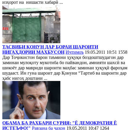
изҳорот на нишасти хабарӣ ...
ТАСВИБИ ҚОНУН ДАР БОРАИ ШАРОИТИ
НИГАҲДОРИИ МАҲБУСОН
Иҷтимоъ
19.05.2011 10:51
1558
Дар Тоҷикистон барои таъмини ҳуқуқи боздоштшудагон дар
заминаи мулоқоту мукотиба бо пайвандон, амнияти шахсӣ ва
шикоёт дар мавриди шароити маҳбас заминаи ҳуқуқӣ фароҳам
шудааст. Ин гуна шароит дар Қонуни “Тартиб ва шароити дар
ҳабс нигоҳ доштани ...
ОБАМА БА РАҲБАРИ СУРИЯ: "Ё ДЕМОКРАТИЯ Ё
ИСТЕЪФО!"
Равзана ба ҷахон
19.05.2011 10:47
1264