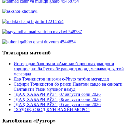
Тозатарин матолиб
Истифодаи барномаи «Амина» барои шаҳрвандони
хориҷие, ки ба Русия бе раводид ворид мешаванд, ҳатмӣ
мегардад
Дар Тоҷикистон низоми e-Phyto татбиқ мегардад
Сафири Тоҷикистон бо раиси Палатаи савдо ва саноати
Салтанати Умон мулоқот намуд
"ДАҲ ХАБАРИ РӮЗ" | 07 августи соли 2026
"ДАҲ ХАБАРИ РӮЗ" | 06 августи соли 2026
"ДАҲ ХАБАРИ РӮЗ" | 05 августи соли 2026
"ХУДОЁ, ОБОД КУН ВАХЁИ МОРО"
Китобхонаи «Рӯзгор»