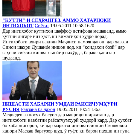
"ҚУТТӢ"-И СЕҲРАНГЕЗ, АММО ХАТАРНОКИ
ИНТИХОБОТ
Сиёсат
19.05.2011 10:58
1620
Дар интихобот қуттиҳои шаффоф истифода мешаванд, аммо
қуттии дигаре низ ҳаст, ки вижагиҳои худро дорад.
Интихоботи ахири вакили Маҷлиси намояндaгон дар ҳавзаи
Синои шаҳри Душанбе нишон дод, ки “қоидаҳои бозӣ” дар
саҳнаи сиёсии кишвар тағйир нахӯрда, баракс қавитар
шудаанд.
НИШАСТИ ХАБАРИИ УМДАИ РАИСИҶУМҲУРИ
РУСИЯ
Равзана ба ҷахон
19.05.2011 10:54
1363
Медведев аз посух ба суол дар мавриди ширкаташ дар
интихоботи навбатии раёсатҷумҳурӣ худдорӣ кард. Дар сӯҳбат
бо хабарнигорон, ки дар маркази инноватсионии Сколковои
канори Маскав баргузор шуд, ӯ гуфт, ки барои пахши ин гуна