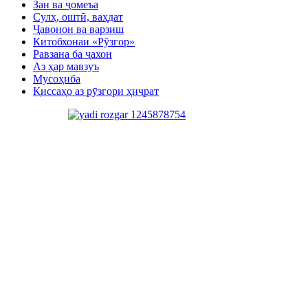
Зан ва ҷомеъа
Сулҳ, оштӣ, ваҳдат
Ҷавонон ва варзиш
Китобхонаи «Рӯзгор»
Равзана ба ҷахон
Аз ҳар мавзуъ
Мусоҳиба
Қиссаҳо аз рӯзгори ҳиҷрат