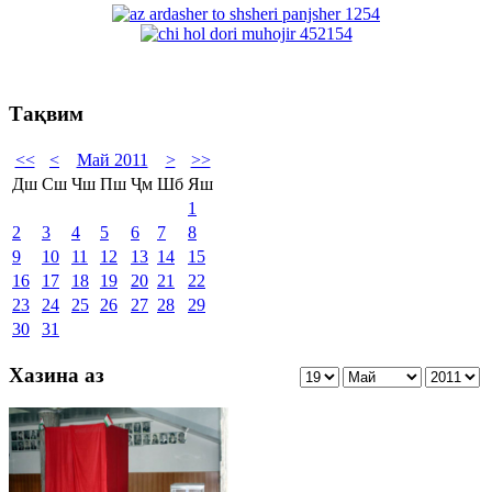
Тақвим
<<
<
Май 2011
>
>>
Дш
Сш
Чш
Пш
Ҷм
Шб
Яш
1
2
3
4
5
6
7
8
9
10
11
12
13
14
15
16
17
18
19
20
21
22
23
24
25
26
27
28
29
30
31
Хазина аз