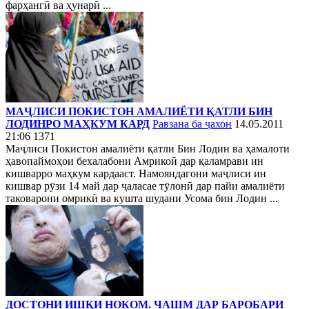
фарҳангӣ ва ҳунарӣ ...
МАҶЛИСИ ПОКИСТОН АМАЛИЁТИ ҚАТЛИ БИН
ЛОДИНРО МАҲКУМ КАРД
Равзана ба ҷахон
14.05.2011
21:06
1371
Маҷлиси Покистон амалиёти қатли Бин Лодин ва ҳамалоти
ҳавопаймоҳои бехалабони Амрикоӣ дар қаламрави ин
кишварро маҳкум кардааст. Намояндагони маҷлиси ин
кишвар рӯзи 14 май дар ҷаласае тӯлонӣ дар пайи амалиёти
таковарони омрикӣ ва кушта шудани Усома бин Лодин ...
ДОСТОНИ ИШҚИ НОКОМ. ЧАШМ ДАР БАРОБАРИ