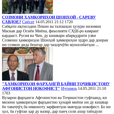
СОЗМОНИ ҲАМКОРИҲОИ ШОНҲОЙ - САРЕВУ
САВДОЕ?
Сиёсат
14.05.2011 21:12
1720
Сабқати иқтисодии Пекин ва талошҳои ҳузури низомии
Маскав дар Осиёи Миёна, фаъолияти СҲШ-ро камранг
кардааст. Русия ва Чин, ду кишвари абарқудрати узви
Созмони ҳамкориҳои Шонҳой ҳамкориҳои худро дар доираи
ин созмон дида бештар дар чаҳорчӯби муносибатҳои ...
"ҲАМКОРИҲОИ ФАРҲАНГӢ БАЙНИ ТОҶИКИСТОНУ
АФҒОНИСТОН НОКОФИСТ"
Иҷтимоъ
14.05.2011 21:10
1703
Вузарои фарҳанги Афғонистон ва Тоҷикистон гуфтаанд, ки
мизони ҳамкориҳои фарҳангию ҳунарӣ миёни ин ду кишвар
бо таваҷҷӯҳ ба имконоту зарфиятҳои мавҷуда нокофист. Бо ин
ҳол, ба гуфтаи ҳар ду вазир, дар панҷ соли ахир табодули