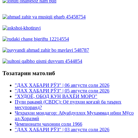
Тозатарин матолиб
"ДАҲ ХАБАРИ РӮЗ" | 06 августи соли 2026
"ДАҲ ХАБАРИ РӮЗ" | 05 августи соли 2026
"ХУДОЁ, ОБОД КУН ВАХЁИ МОРО"
Пули рақамӣ (CBDC): Оё пулҳои коғазӣ ба таърих
месупоранд?
Чеҳраҳои мондагор: Абуабдуллоҳ Муҳаммад ибни Мӯсо
ал-Хоразмӣ
Чемпионати ҷаҳонии соли 1966
"ДАҲ ХАБАРИ РӮЗ" | 03 августи соли 2026