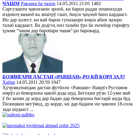
ЧАШМ
Равзана ба ҷахон
14.05.2011 21:01
1482
Саргузашти ҷавонзани эронӣ, ки барои радди пешниҳоди
издивоҷ маъюб ва зиштрӯ гашт, баҳси ҷаҳонӣ бапо кардааст.
Ин дар ҳолест, ки вай барои гунаҳкори воқеа айни ҷазоро
талаб кардааст. Ва додгоҳ низ талаби ӯро ба эътибор гирифту
ҳукми “чашм дар баробари чашм”-ро баровард.
БОЗИНГАРИ ДАСТАИ «РАВШАН»-РО КӢ КОРД ЗАД?
Хабар
14.05.2011 20:59
1947
Ҳуҷумкунандаи дастаи футболи «Равшан» Наврӯз Рустамов
имрӯз аз беморхона ҷавоб дода шуд. Бегоҳии рӯзи 12-уми май
ӯ бо захми ду корд дар бадан дар беморхона бистарӣ шуда буд.
Пизишкон мегӯянд, ду корде, ки дар бадани ин ҷавони 18-сола
зада шудааст ...