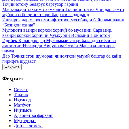
Тоҷикистону Беларус баргузор гардид
Масъалаҳои таҳкими ҳамкории Тоҷикистон ва Чин дар самти
мубориза бо ҷинояткорӣ баррасӣ гардиданд
Иштирок дар маросими ифтитоҳи мусобиқаи байналмилалии
“Бозиҳои оянда”
Мулоқоти вазири корҳои хориҷӣ бо муовини Сарвазир,
вазири корҳои хориҷии Ҷумҳурии Исломии Покистон
Идибек Қаландар дар Муколамаи сатҳи баланди сиёсӣ ва
амниятии Иттиҳоди Аврупо ва Осиёи Марказӣ иштирок
намуд
Дар Тоҷикистон шумораи ҷиноятҳои умумӣ бештар ба қайд
гирифта шудааст
Феҳрист
Феҳрист
Сиёсат
Таърих
Иқтисод
Матбуот
Иҷтимоъ
Адабиёт ва фарҳанг
Муҳоҷират
Дин ва ҷомеъа