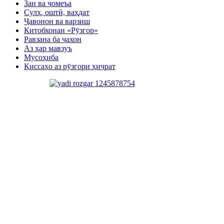
Зан ва ҷомеъа
Сулҳ, оштӣ, ваҳдат
Ҷавонон ва варзиш
Китобхонаи «Рӯзгор»
Равзана ба ҷахон
Аз ҳар мавзуъ
Мусоҳиба
Қиссаҳо аз рӯзгори ҳиҷрат