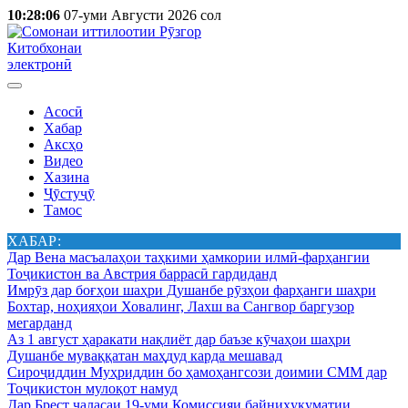
10:28:06
07-уми Августи 2026 сол
Китобхонаи
электронӣ
Асосӣ
Хабар
Аксҳо
Видео
Хазина
Ҷӯстуҷӯ
Тамос
ХАБАР:
Дар Вена масъалаҳои таҳкими ҳамкории илмӣ-фарҳангии
Тоҷикистон ва Австрия баррасӣ гардиданд
Имрӯз дар боғҳои шаҳри Душанбе рӯзҳои фарҳанги шаҳри
Бохтар, ноҳияҳои Ховалинг, Лахш ва Сангвор баргузор
мегарданд
Аз 1 август ҳаракати нақлиёт дар баъзе кӯчаҳои шаҳри
Душанбе муваққатан маҳдуд карда мешавад
Сироҷиддин Муҳриддин бо ҳамоҳангсози доимии СММ дар
Тоҷикистон мулоқот намуд
Дар Брест ҷаласаи 19-уми Комиссияи байниҳукуматии