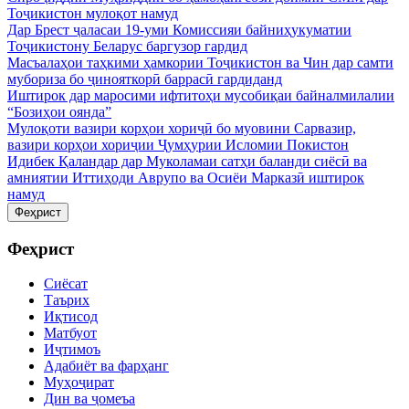
Тоҷикистон мулоқот намуд
Дар Брест ҷаласаи 19-уми Комиссияи байниҳукуматии
Тоҷикистону Беларус баргузор гардид
Масъалаҳои таҳкими ҳамкории Тоҷикистон ва Чин дар самти
мубориза бо ҷинояткорӣ баррасӣ гардиданд
Иштирок дар маросими ифтитоҳи мусобиқаи байналмилалии
“Бозиҳои оянда”
Мулоқоти вазири корҳои хориҷӣ бо муовини Сарвазир,
вазири корҳои хориҷии Ҷумҳурии Исломии Покистон
Идибек Қаландар дар Муколамаи сатҳи баланди сиёсӣ ва
амниятии Иттиҳоди Аврупо ва Осиёи Марказӣ иштирок
намуд
Феҳрист
Феҳрист
Сиёсат
Таърих
Иқтисод
Матбуот
Иҷтимоъ
Адабиёт ва фарҳанг
Муҳоҷират
Дин ва ҷомеъа