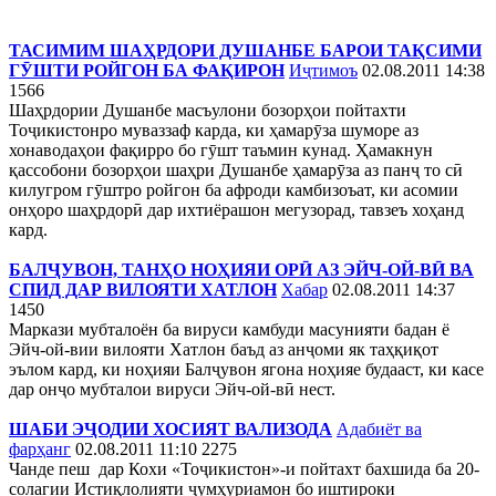
ТАСИМИМ ШАҲРДОРИ ДУШАНБЕ БАРОИ ТАҚСИМИ
ГӮШТИ РОЙГОН БА ФАҚИРОН
Иҷтимоъ
02.08.2011 14:38
1566
Шаҳрдории Душанбе масъулони бозорҳои пойтахти
Тоҷикистонро муваззаф карда, ки ҳамарӯза шуморе аз
хонаводаҳои фақирро бо гӯшт таъмин кунад. Ҳамакнун
қассобони бозорҳои шаҳри Душанбе ҳамарӯза аз панҷ то сӣ
килугром гӯштро ройгон ба афроди камбизоъат, ки асомии
онҳоро шаҳрдорӣ дар ихтиёрашон мегузорад, тавзеъ хоҳанд
кард.
БАЛҶУВОН, ТАНҲО НОҲИЯИ ОРӢ АЗ ЭЙЧ-ОЙ-ВӢ ВА
СПИД ДАР ВИЛОЯТИ ХАТЛОН
Хабар
02.08.2011 14:37
1450
Маркази мубталоён ба вируси камбуди масунияти бадан ё
Эйч-ой-вии вилояти Хатлон баъд аз анҷоми як таҳқиқот
эълом кард, ки ноҳияи Балҷувон ягона ноҳияе будааст, ки касе
дар онҷо мубталои вируси Эйч-ой-вӣ нест.
ШАБИ ЭҶОДИИ ХОСИЯТ ВАЛИЗОДА
Адабиёт ва
фарҳанг
02.08.2011 11:10
2275
Чанде пеш дар Кохи «Тоҷикистон»-и пойтахт бахшида ба 20-
солагии Истиқлолияти ҷумҳуриамон бо иштироки