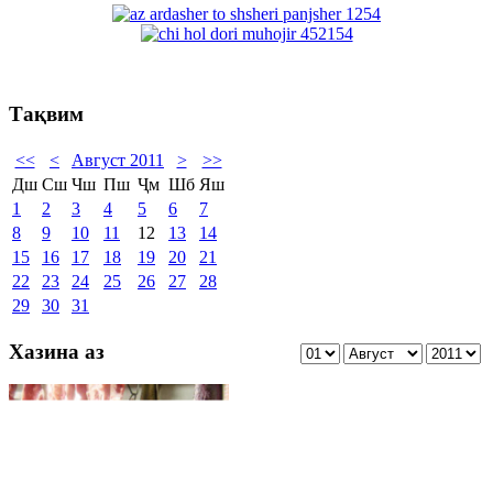
Тақвим
<<
<
Август 2011
>
>>
Дш
Сш
Чш
Пш
Ҷм
Шб
Яш
1
2
3
4
5
6
7
8
9
10
11
12
13
14
15
16
17
18
19
20
21
22
23
24
25
26
27
28
29
30
31
Хазина аз