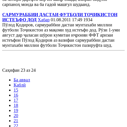
сарпаноҳ монда ва ба гадоӣ машғул шудаанд.
САРМУРАББИИ ДАСТАИ ФУТБОЛИ ТОҶИКИСТОН
ИСТЕЪФО ДОД
Хабар
01.08.2011 17:49
1934
Пӯлод Қодиров, сармураббии дастаи мунтахаби миллии
футболи Тоҷикистон аз мақоми худ истеъфо дод. Рӯзи 1-уми
август дар ҷаласаи шӯрои кумитаи иҷроияи ФФТ аризаи
истеъфои Пӯлод Қодиров аз вазифаи сармураббии дастаи
мунтахаби миллии футболи Тоҷикистон пазируфта шуд.
Саҳифаи 23 аз 24
Ба аввал
Қаблӣ
15
16
17
18
19
20
21
22