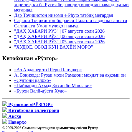
хориҷие, ки ба Русия бе раводид ворид мешаванд, ҳатмӣ
мегардад
Дар Тоҷикистон низоми e-Phyto татбиқ мегардад
Сафири Тоҷикистон бо раиси Палатаи савдо ва саноати
Салтанати Умон мулоқот намуд
"ДАҲ ХАБАРИ РӮЗ" | 07 августи соли 2026
"ДАҲ ХАБАРИ РӮЗ" | 06 августи соли 2026
"ДАҲ ХАБАРИ РӮЗ" | 05 августи соли 2026
"ХУДОЁ, ОБОД КУН ВАХЁИ МОРО"
Китобхонаи «Рӯзгор»
«Аз Ардашер то Шери Панҷшер»
А. Боқизода: Рӯзаи моҳи Рамазон: моҳият ва аҳкоми он
«Султони қалбҳо»
«Пайванди Аҳмад Зоҳир бо Мавлавӣ»
«Бурхи Валӣ-дӯсти Худо»
Рӯзномаи «РӮЗГОР»
Китобхонаи эллектрони
Аксҳо
Наворҳо
© 2009-2026
Сомонаи мустақили ҷамъиятиву сиёсии Рӯзгор