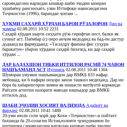
сарояндагони варзидаи кишвар шаби эҷодии шоираи
хушбаёну рангинхаёл, узви Иттифоқи нависандагони
Тоҷикистон (1996), барандаи ҷоизаи ...
ҲУКМИ САҲАРӢ ХӮРДАН БАРОИ РӮЗАДОРОН
Дин ва
ҷомеъа
02.08.2011 10:52
2231
Саҳарӣ хӯрдан шарти сиҳҳати рӯза гирифтан нест, балки як
суннат аст. Паёмбар (с) онро анҷом медоданд ва бад-он дастур
додаанд ва фармудаанд: «Тасаҳҳру фаинна фис суҳури
баракатун» (барои хӯрдани саҳарӣ бихезед, ки дар саҳарӣ
хӯрдан ...
ДАР БАДАХШОН ТИБҚИ ИТТИЛОИ РАСМӢ 74 ҶАВОН
НАШЪАМАНД АСТ
Иҷтимоъ
02.08.2011 10:48
1304
Шумораи умумии нашъамандон дар ВМКБ 833 нафар
мебошад, ки 6 нафари онҳоро занон ташкил медиҳанд. Дар ин
бора ба хабарнигорон зимни як нишасти матбуотӣ корманди
Раёсати агентии назорати маводи нашъадор дар ВМКБ
иттилоъ дод.
ШАБИ ЭҶОДИИ ХОСИЯТ ВАЛИЗОДА
Адабиёт ва
фарҳанг
02.08.2011 10:41
1488
20-уми июли соли ҷорӣ дар Кохи «Тоҷикистон»-и пойтахт
бахшида ба 20-солагии Истиқлолияти ҷумҳуриамон бо
иштироки сарояндагони варзидаи кишвар шаби эҷодии