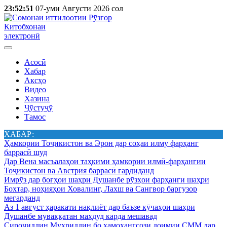
23:52:51
07-уми Августи 2026 сол
Китобхонаи
электронӣ
Асосӣ
Хабар
Аксҳо
Видео
Хазина
Ҷӯстуҷӯ
Тамос
ХАБАР:
Ҳамкории Тоҷикистон ва Эрон дар соҳаи илму фарҳанг
баррасӣ шуд
Дар Вена масъалаҳои таҳкими ҳамкории илмӣ-фарҳангии
Тоҷикистон ва Австрия баррасӣ гардиданд
Имрӯз дар боғҳои шаҳри Душанбе рӯзҳои фарҳанги шаҳри
Бохтар, ноҳияҳои Ховалинг, Лахш ва Сангвор баргузор
мегарданд
Аз 1 август ҳаракати нақлиёт дар баъзе кӯчаҳои шаҳри
Душанбе муваққатан маҳдуд карда мешавад
Сироҷиддин Муҳриддин бо ҳамоҳангсози доимии СММ дар