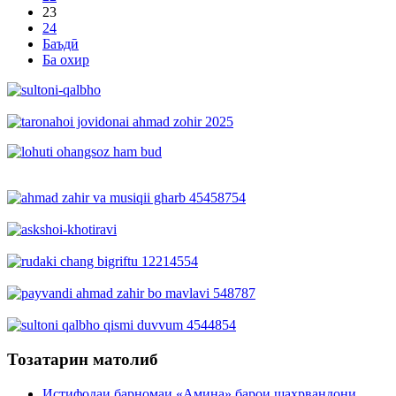
23
24
Баъдӣ
Ба охир
Тозатарин матолиб
Истифодаи барномаи «Амина» барои шаҳрвандони