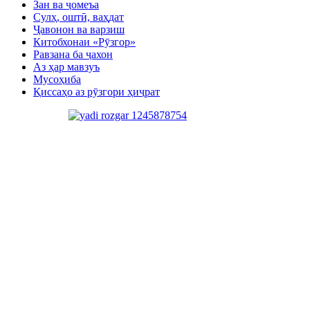
Зан ва ҷомеъа
Сулҳ, оштӣ, ваҳдат
Ҷавонон ва варзиш
Китобхонаи «Рӯзгор»
Равзана ба ҷахон
Аз ҳар мавзуъ
Мусоҳиба
Қиссаҳо аз рӯзгори ҳиҷрат