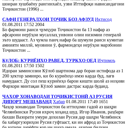
шоираи хушбаёну рангинхаёл, узви Иттифоқи нависандагони
Тоҷикистон (1996) ...
САФИ ГЕНЕРАЛҲОИ ТОҶИК БОЗ АФЗУД
Иқтисод
01.08.2011 17:52
2004
Бо фармони раиси ҷумҳури Тоҷикистон ба 13 нафар аз
афсарони нерӯҳои мусаллаҳ унвони олии низомии генералӣ
эъто шудааст. Аз ҷумла панҷ нафар ба шумули раиси кумитаи
амнияти миллӣ, муовини ӯ, фармондеҳи нерӯҳои марзбонии
Тоҷикистон ...
КӯЛОБ: КУРИЁИҲО РАВЕД, ТУРКҲО ОЕД
Иҷтимоъ
01.08.2011 17:50
1502
Идораи заминсозии Кӯлоб шартнома дар бораи истифода аз 1
200 ҳектор заминро, ки бо куриёиҳо имзо карда буд, лағв
намудааст. Ду сол пеш куриёиҳо барои кишти шолӣ аз ноҳияи
Фархори минтақаи Кӯлоб замин дастрас карда буданд.
ЧАҲОР ХОНАВОДАИ ТОҶИКИСТОНӢ АЗ РУСИЯ
ДИПОРТ МЕШАВАНД
Хабар
01.08.2011 17:49
1651
Чаҳор хонаводаи Тоҷикистон ба иттиҳоми гадоӣ аз шаҳри
Челянбински Русия ихроҷ хоҳанд шуд. Игор Иванов, раҳбари
бахши Вазорати умури дохилаи Русия дар шаҳри Челябинск
ба хабаргузориҳои Русия гуфтааст, ки ин афрод аз Тоҷикистон
ба хотири дарёфти кор ин шаҳр омада, ахиран бидуни